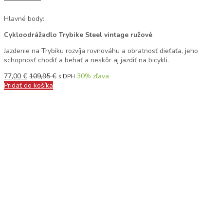
Hlavné body:
Cykloodrážadlo Trybike Steel vintage ružové
Jazdenie na Trybiku rozvíja rovnováhu a obratnosť dieťaťa, jeho
schopnosť chodiť a behať a neskôr aj jazdiť na bicykli.
77,00
€
109,95
€
30
% zľava
s DPH
Pridať do košíka