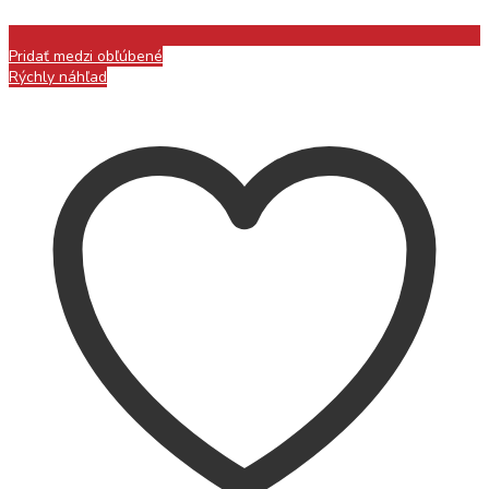
Pridať medzi obľúbené
Rýchly náhľad