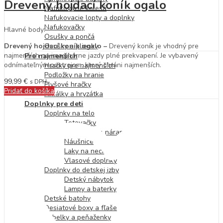
Drevený hojdací koník ogalo
Nafukovacie kolesá
Nafukovacie lopty a doplnky
Nafukovačky
Hlavné body:
Osušky a pončá
Osušky a plienky
Drevený hojdací koník ogalo –
Drevený koník je vhodný pre
najmenších na imaginárne jazdy plné prekvapení. Je vybavený
Pre najmenších
odnímateľným postrojom, ktorý chráni najmenších.
Hračky pre najmenších
Podložky na hranie
99,99
€
s DPH
Plyšové hračky
Pridať do košíka
Hrkálky a hryzátka
Doplnky pre deti
Doplnky na telo
Tetovačky
Náhrdelníky, náramky a prstienky
Náušnice
Laky na nechty
Vlasové doplnky
Doplnky do detskej izby
Detský nábytok
Lampy a baterky
Detské batohy
Desiatové boxy a fľaše
Kabelky a peňaženky