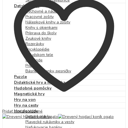
Skrutkovacie stavebnice
Detské knihy
Výchovné a náučné
Pracovné zošity
Nálepkové knihy a zošity
Knihy s okienkami
Príprava do školy
Zvukové knihy
Rozprávky
Encyklopédie
O ľudskom tele
O prírode
Príbehy
Básne, riekanky, pesničky
Puzzle
Didaktické hry a motorika
Hudobné pomôcky
Magnetické hry
Hry na von
Hry na cesty
Hry do vody
Pridať medzi obľúbené
Detské plavky
Plavecké rukávniky a vesty
Nafukovacie bazény