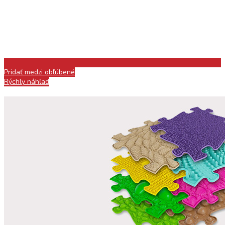
Pridať medzi obľúbené
Rýchly náhľad