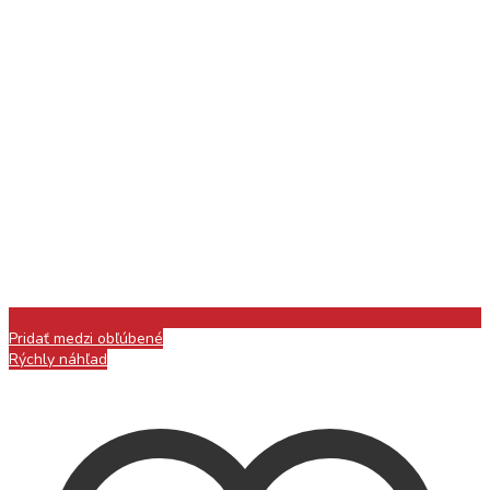
Pridať medzi obľúbené
Rýchly náhľad