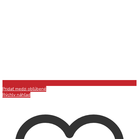
Pridať medzi obľúbené
Rýchly náhľad