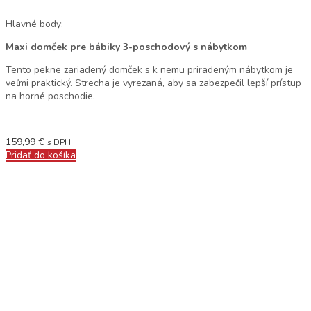
Hlavné body:
Maxi domček pre bábiky 3-poschodový s nábytkom
Tento pekne zariadený domček s k nemu priradeným nábytkom je
veľmi praktický. Strecha je vyrezaná, aby sa zabezpečil lepší prístup
na horné poschodie.
159,99
€
s DPH
Pridať do košíka