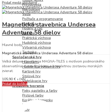
Pridať medzi obľúbené
Prírodoveda
Mikroskopy
Veda
Počítače a programovanie
Magnetická stavebnica Undersea
Robotika
Hodiny a čas
Adventure 58 dielov
História
Praktická výchova
Hudobná výchova
Hlavné body:
Výtvarná výchova
Technika
Magnetická stavebnica Undersea Adventure 58 dielov
Spoločenské hry
Veľká deluxe stavebnica MAGNA-TILES s motívom podmorského
Hlavolamy
observatória, dvomi figúrkami a kompletnou zostavou morských
Hudobné a výtvarné hry
zvierat.
Kartové hry
Stolové hry
105,90
€
s DPH
Vzdelávacie hry
Pridať do košíka
Kreatívne tvorenie
Fixky, pastelky a farby
Prstové farby
Korálky a kamienky
Kreatívne sady
Slizy