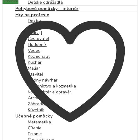
Novinka
Detské odrážadlá
Pohybové pomôcky – interiér
Hry na profesie
Doktor
Hasič
Policajt
Cestovateľ
Hudobník
Vedec
Kozmonaut
Kuchár
Maliar
Staviteľ
Módny návrhár
Kaderníctvo a kozmetika
Konštruktér a opravár
Archeológ
Záhradkár
Kúzelník
Učebné pomôcky
Matematika
Čítanie
Písanie
Cudzie jazyky