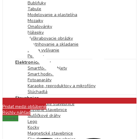
Bublifuky
Tabule
Modelovanie a plastelína
Mozaiky
Omaľovánky
Nálepky
Vyškrabovacie obrázky
Vystrihovanie a skladanie
Šitie a vyšívanie
Pečiatky
Elektronické hry
Smartfóny a tablety
Smart hodinky
Fotoaparáty
Karaoke, reproduktory a mikrofóny
Slúchadlá
Stavebnice
Elektronické stavebnice
Pridať medzi obľúbené
Drevené stavebnice
Rýchly náhľad
Guľôčkové dráhy
Novinka
Lego
Kocky
Magnetické stavebnice