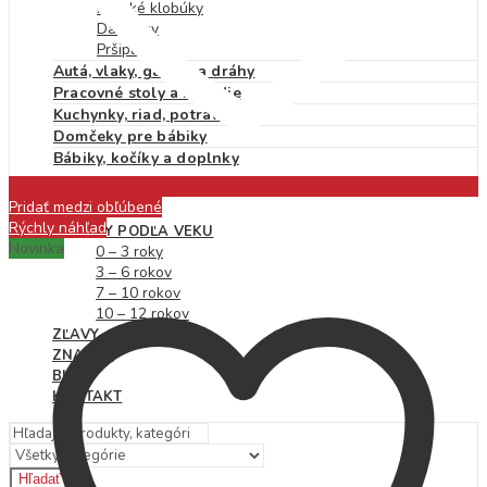
Detské klobúky
Dáždniky
Pršiplášť
Autá, vlaky, garáže a dráhy
Pracovné stoly a náradie
Kuchynky, riad, potraviny
Domčeky pre bábiky
Bábiky, kočíky a doplnky
Pridať medzi obľúbené
NOVINKY
Rýchly náhľad
HRAČKY PODĽA VEKU
Novinka
0 – 3 roky
3 – 6 rokov
7 – 10 rokov
10 – 12 rokov
ZĽAVY
ZNAČKY
BLOG
KONTAKT
Hľadať