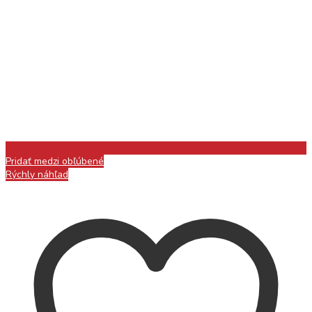
Pridať medzi obľúbené
Rýchly náhľad