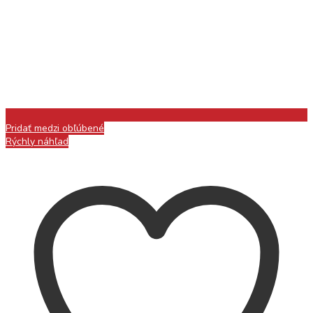
Pridať medzi obľúbené
Rýchly náhľad