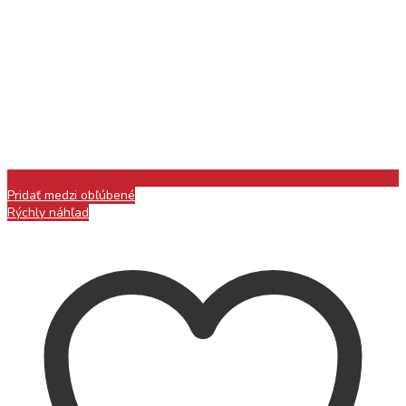
Pridať medzi obľúbené
Rýchly náhľad