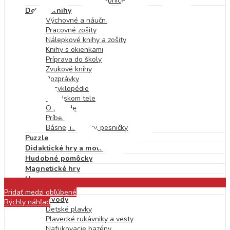
Skrutkovacie stavebnice
Detské knihy
Výchovné a náučné
Pracovné zošity
Nálepkové knihy a zošity
Knihy s okienkami
Príprava do školy
Zvukové knihy
Rozprávky
Encyklopédie
O ľudskom tele
O prírode
Príbehy
Básne, riekanky, pesničky
Puzzle
Didaktické hry a motorika
Hudobné pomôcky
Magnetické hry
Hry na von
Hry na cesty
Pridať medzi obľúbené
Hry do vody
Rýchly náhľad
Detské plavky
Plavecké rukávniky a vesty
Nafukovacie bazény