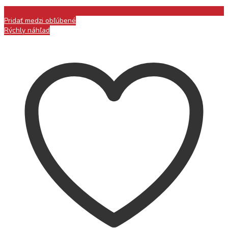
Pridať medzi obľúbené
Rýchly náhľad