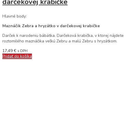
darčekovej krabičke
Hlavné body:
Maznáčik Zebra a hryzátko v darčekovej krabičke
Darček k narodeniu bábätka. Darčeková krabička, v ktorej nájdete
roztomilého maznáčika veľkú Zebru a malú Zebru s hryzátkom.
17,49
€
s DPH
Pridať do košíka