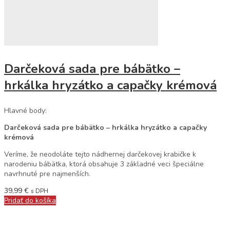
Darčeková sada pre bábätko –
hrkálka hryzátko a capačky krémová
Hlavné body:
Darčeková sada pre bábätko – hrkálka hryzátko a capačky
krémová
Veríme, že neodoláte tejto nádhernej darčekovej krabičke k
narodeniu bábätka, ktorá obsahuje 3 základné veci špeciálne
navrhnuté pre najmenších.
39,99
€
s DPH
Pridať do košíka