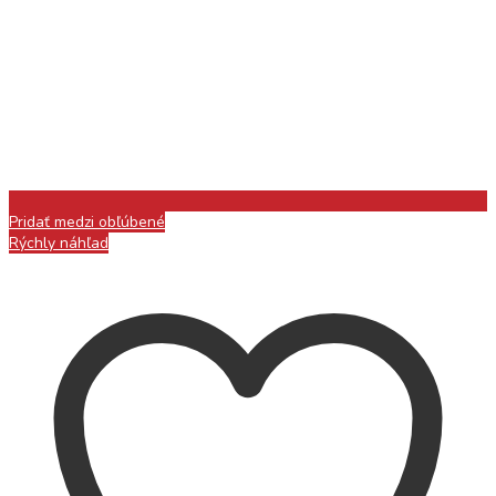
Pridať medzi obľúbené
Rýchly náhľad