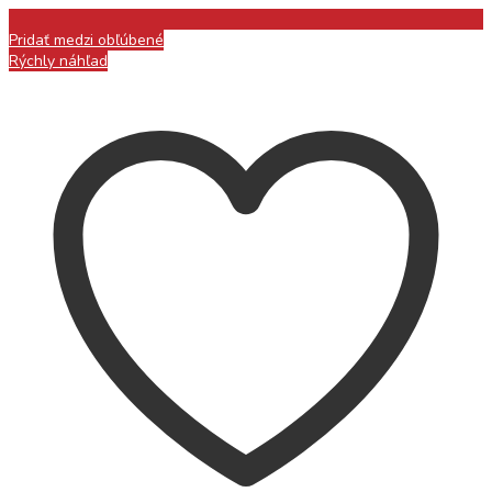
Pridať medzi obľúbené
Rýchly náhľad