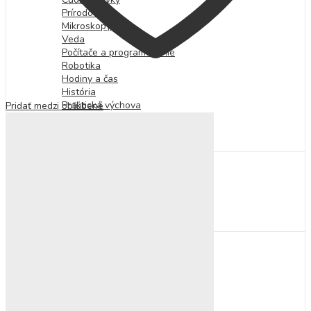
Prírodoveda
Mikroskopy
Veda
Počítače a programovanie
Robotika
Hodiny a čas
História
Praktická výchova
Pridať medzi obľúbené
Hudobná výchova
Výtvarná výchova
Technika
Spoločenské hry
Hlavolamy
Hudobné a výtvarné hry
Kartové hry
Stolové hry
Vzdelávacie hry
Kreatívne tvorenie
Fixky, pastelky a farby
Prstové farby
Korálky a kamienky
Kreatívne sady
Slizy