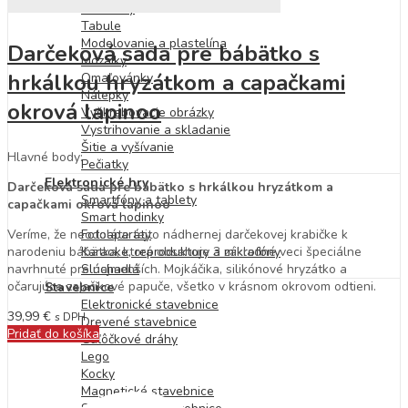
Bublifuky
Tabule
Modelovanie a plastelína
Darčeková sada pre bábätko s
Mozaiky
hrkálkou hryzátkom a capačkami
Omaľovánky
Nálepky
okrová lapinoo
Vyškrabovacie obrázky
Vystrihovanie a skladanie
Šitie a vyšívanie
Hlavné body:
Pečiatky
Elektronické hry
Darčeková sada pre bábätko s hrkálkou hryzátkom a
Smartfóny a tablety
capačkami okrová lapinoo
Smart hodinky
Veríme, že neodoláte tejto nádhernej darčekovej krabičke k
Fotoaparáty
narodeniu bábätka, ktorá obsahuje 3 základné veci špeciálne
Karaoke, reproduktory a mikrofóny
navrhnuté pre najmenších. Mojkáčika, silikónové hryzátko a
Slúchadlá
očarujúce zajačikové papuče, všetko v krásnom okrovom odtieni.
Stavebnice
Elektronické stavebnice
39,99
€
s DPH
Drevené stavebnice
Pridať do košíka
Guľôčkové dráhy
Lego
Kocky
Magnetické stavebnice