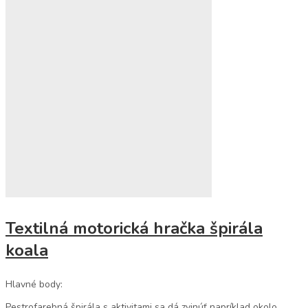
Textilná motorická hračka špirála
koala
Hlavné body:
Pestrofarebná špirála s aktivitami sa dá zvinúť napríklad okolo