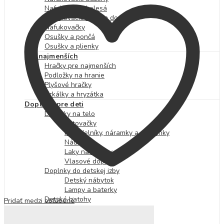
Nafukovacie kolesá
Nafukovacie lopty a doplnky
Nafukovačky
Osušky a pončá
Osušky a plienky
Pre najmenších
Hračky pre najmenších
Podložky na hranie
Plyšové hračky
Hrkálky a hryzátka
Doplnky pre deti
Doplnky na telo
Tetovačky
Náhrdelníky, náramky a prstienky
Náušnice
Laky na nechty
Vlasové doplnky
Doplnky do detskej izby
Detský nábytok
Lampy a baterky
Detské batohy
Pridať medzi obľúbené
Desiatové boxy a fľaše
Kabelky a peňaženky