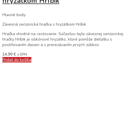
hryzátkom Hríbik
Hlavné body:
Závesná senzorická hračka s hryzátkom Hríbik
Hračka vhodná na cestovanie. Súčasťou tejto závesnej senzorickej
hračky Hríbik je silikónové hryzátko, ktoré pomôže dieťatku s
posilňovaním ďasien a s prerezávaním prvých zúbkov.
14,99
€
s DPH
Pridať do košíka