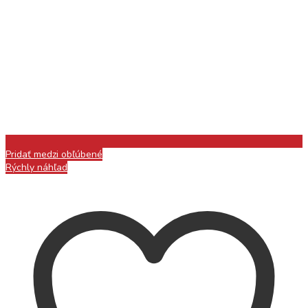
Pridať medzi obľúbené
Rýchly náhľad