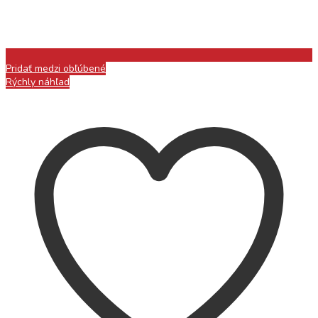
Pridať medzi obľúbené
Rýchly náhľad