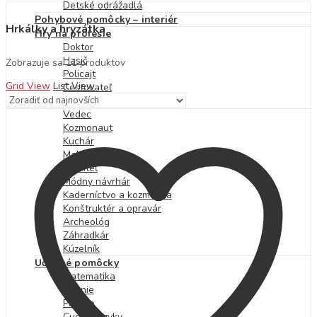
Detské odrážadlá
Pohybové pomôcky – interiér
Hrkálky a hryzátka
Hry na profesie
Doktor
Hasič
Zoradené
Zobrazuje sa 11 produktov
Policajt
podľa
Grid View
List View
Cestovateľ
najnovších
Hudobník
Vedec
Kozmonaut
Kuchár
Maliar
Staviteľ
Módny návrhár
Kaderníctvo a kozmetika
Konštruktér a opravár
Archeológ
Záhradkár
Kúzelník
Učebné pomôcky
Matematika
Čítanie
Písanie
Cudzie jazyky