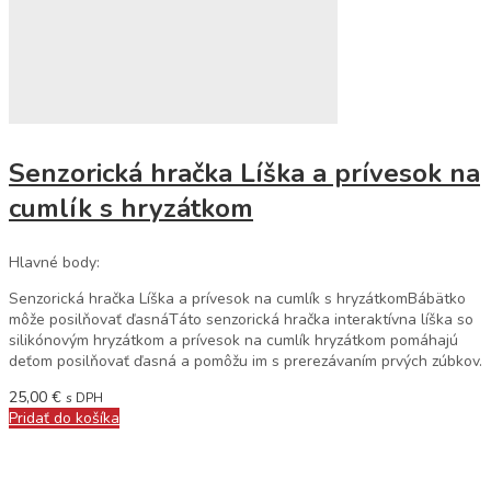
Senzorická hračka Líška a prívesok na
cumlík s hryzátkom
Hlavné body:
Senzorická hračka Líška a prívesok na cumlík s hryzátkomBábätko
môže posilňovať ďasnáTáto senzorická hračka interaktívna líška so
silikónovým hryzátkom a prívesok na cumlík hryzátkom pomáhajú
deťom posilňovať ďasná a pomôžu im s prerezávaním prvých zúbkov.
25,00
€
s DPH
Pridať do košíka