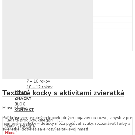
Detské klobúky
Dáždniky
Pršiplášť
Autá, vlaky, garáže a dráhy
Pracovné stoly a náradie
Kuchynky, riad, potraviny
Domčeky pre bábiky
Bábiky, kočíky a doplnky
NOVINKY
HRAČKY PODĽA VEKU
0 – 3 roky
3 – 6 rokov
7 – 10 rokov
10 – 12 rokov
Textilné kocky s aktivitami zvieratká
ZĽAVY
ZNAČKY
BLOG
Hlavné body:
KONTAKT
Päť krásnych textilných kociek plných objavov na rozvoj zmyslov pre
najmenšie detičky – detičky môžu počúvať zvuky, rozoznávať farby a
zvieratká, dotýkať sa a rozvíjať tak svoj hmat!
Hľadať