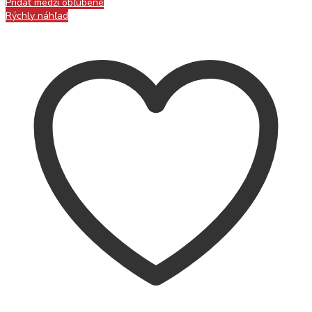
Pridať medzi obľúbené
Rýchly náhľad