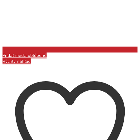
Pridať medzi obľúbené
Rýchly náhľad