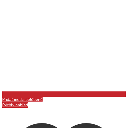
Pridať medzi obľúbené
Rýchly náhľad