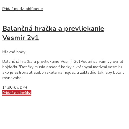
Pridať medzi obľúbené
Balančná hračka a prevliekanie
Vesmír 2v1
Hlavné body:
Balančná hračka a prevliekanie Vesmír 2v1Podarí sa vám vyrovnať
hojdačku?Detičky musia nasadiť kocky s krásnymi motívmi vesmíru
ako je astronaut alebo raketa na hojdaciu základňu tak, aby bola v
rovnováhe.
14,90
€
s DPH
Pridať do košíka