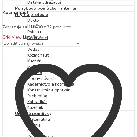
Detské odrážadlá
Pohybové pomôcky – interiér
Kozmonaut
Hry na profesie
Doktor
Hasič
Zoradené
Zobrazuje sa 1 až 30 z 32 produktov
Policajt
podľa
Grid View
List View
Cestovateľ
najnovších
Hudobník
Vedec
Kozmonaut
Kuchár
Maliar
Staviteľ
Módny návrhár
Kaderníctvo a kozmetika
Konštruktér a opravár
Archeológ
Záhradkár
Kúzelník
Učebné pomôcky
Matematika
Čítanie
Písanie
Cudzie jazyky