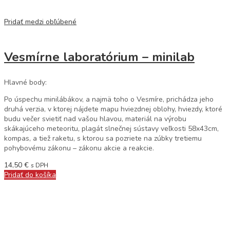
Pridať medzi obľúbené
Vesmírne laboratórium – minilab
Hlavné body:
Po úspechu minilábákov, a najmä toho o Vesmíre, prichádza jeho
druhá verzia, v ktorej nájdete mapu hviezdnej oblohy, hviezdy, ktoré
budu večer svietiť nad vašou hlavou, materiál na výrobu
skákajúceho meteoritu, plagát slnečnej sústavy veľkosti 58x43cm,
kompas, a tiež raketu, s ktorou sa pozriete na zúbky tretiemu
pohybovému zákonu – zákonu akcie a reakcie.
14,50
€
s DPH
Pridať do košíka