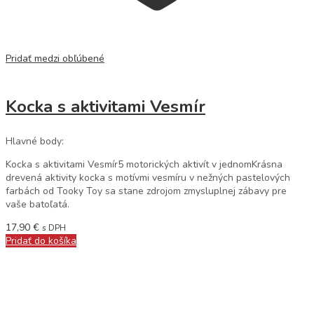
Pridať medzi obľúbené
Kocka s aktivitami Vesmír
Hlavné body:
Kocka s aktivitami Vesmír5 motorických aktivít v jednomKrásna
drevená aktivity kocka s motívmi vesmíru v nežných pastelových
farbách od Tooky Toy sa stane zdrojom zmysluplnej zábavy pre
vaše batoľatá.
17,90
€
s DPH
Pridať do košíka