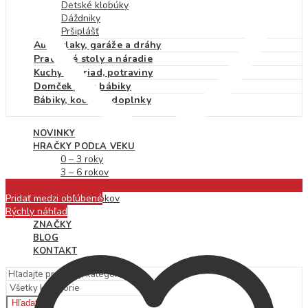
Detské klobúky
Dáždniky
Pršiplášť
Autá, vlaky, garáže a dráhy
Pracovné stoly a náradie
Kuchynky, riad, potraviny
Domčeky pre bábiky
Bábiky, kočíky a doplnky
NOVINKY
HRAČKY PODĽA VEKU
0 – 3 roky
3 – 6 rokov
7 – 10 rokov
Pridať medzi obľúbené
10 – 12 rokov
Rýchly náhľad
ZĽAVY
ZNAČKY
BLOG
KONTAKT
Hľadať