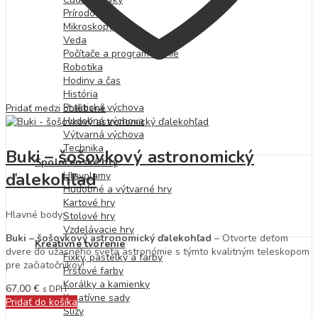
Prírodoveda
Mikroskopy
Veda
Počítače a programovanie
Robotika
Hodiny a čas
História
Praktická výchova
Pridať medzi obľúbené
Hudobná výchova
Výtvarná výchova
Technika
Buki – šošovkový astronomický
Spoločenské hry
ďalekohľad
Hlavolamy
Hudobné a výtvarné hry
Kartové hry
Hlavné body:
Stolové hry
Vzdelávacie hry
Buki – šošovkový astronomický ďalekohľad
– Otvorte deťom
Kreatívne tvorenie
dvere do úžasného sveta astronómie s týmto kvalitným teleskopom
Fixky, pastelky a farby
pre začiatočníkov!
Prstové farby
Korálky a kamienky
67,00
€
s DPH
Kreatívne sady
Pridať do košíka
Slizy