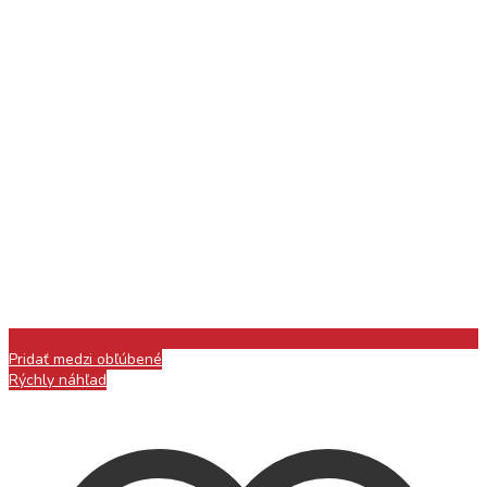
Pridať medzi obľúbené
Rýchly náhľad