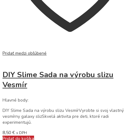
Pridať medzi obľúbené
DIY Slime Sada na výrobu slizu
Vesmír
Hlavné body:
DIY Slime Sada na výrobu slizu VesmírVyrobte si svoj vlastný
vesmírny galaxy slizSkvelá aktivita pre deti, ktoré radi
experimentujú.
8,50
€
s DPH
Pridať do košíka