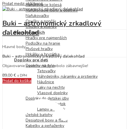
Pridať medzi obľúbené
Nafukovacie kolesá
Nafukovacie lopty a doplnky
Nafukovačky
Osušky a pončá
Buki – astronomický zrkadlový
Osušky a plienky
ďalekohľad
Pre najmenších
Hračky pre najmenších
Podložky na hranie
Hlavné body:
Plyšové hračky
Hrkálky a hryzátka
Buki – astronomický zrkadlový ďalekohľad
Doplnky pre deti
Doplnky na telo
Objavovanie vesmíru nikdy nebolo zábavnejšie!
Tetovačky
89,00
€
s DPH
Náhrdelníky, náramky a prstienky
Pridať do košíka
Náušnice
Laky na nechty
Vlasové doplnky
Doplnky do detskej izby
Detský nábytok
Lampy a baterky
Detské batohy
Desiatové boxy a fľaše
Kabelky a peňaženky