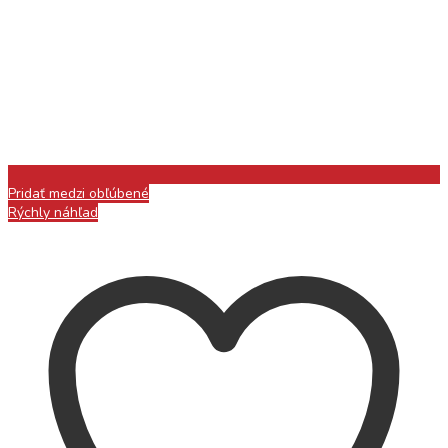
Pridať medzi obľúbené
Rýchly náhľad