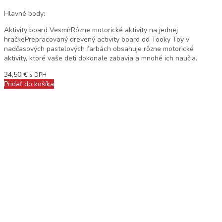
Hlavné body:
Aktivity board VesmírRôzne motorické aktivity na jednej
hračkePrepracovaný drevený activity board od Tooky Toy v
nadčasových pastelových farbách obsahuje rôzne motorické
aktivity, ktoré vaše deti dokonale zabavia a mnohé ich naučia.
34,50
€
s DPH
Pridať do košíka