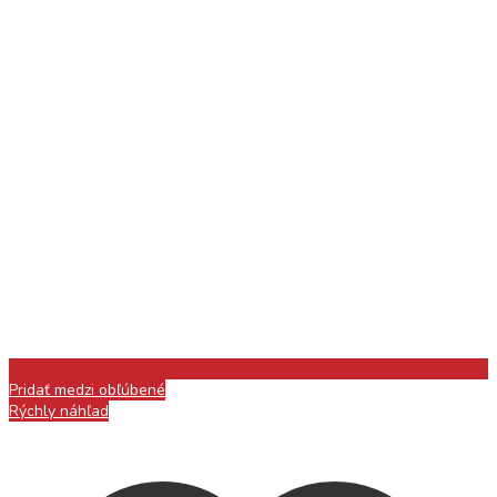
Pridať medzi obľúbené
Rýchly náhľad