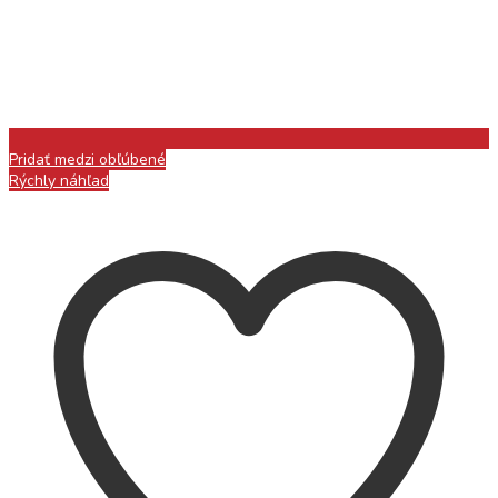
Pridať medzi obľúbené
Rýchly náhľad