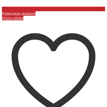
Pridať medzi obľúbené
Rýchly náhľad