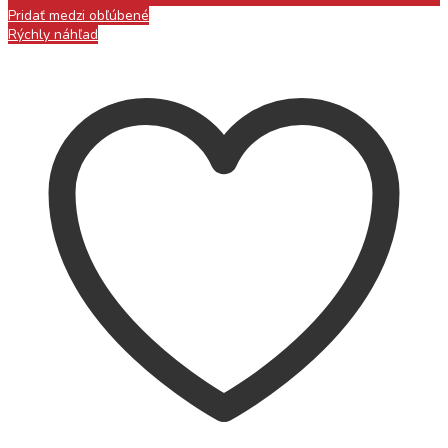
Pridať medzi obľúbené
Rýchly náhľad