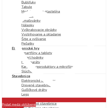
Bublifuky
Tabule
Modelovanie a plastelína
Mozaiky
Omaľovánky
Nálepky
Vyškrabovacie obrázky
Vystrihovanie a skladanie
Šitie a vyšívanie
Pečiatky
Elektronické hry
Smartfóny a tablety
Smart hodinky
Fotoaparáty
Karaoke, reproduktory a mikrofóny
Slúchadlá
Stavebnice
Elektronické stavebnice
Drevené stavebnice
Guľôčkové dráhy
Lego
Kocky
Magnetické stavebnice
Pridať medzi obľúbené