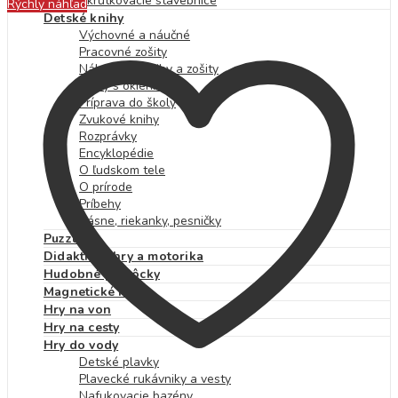
Skrutkovacie stavebnice
Rýchly náhľad
Detské knihy
Výchovné a náučné
Pracovné zošity
Nálepkové knihy a zošity
Knihy s okienkami
Príprava do školy
Zvukové knihy
Rozprávky
Encyklopédie
O ľudskom tele
O prírode
Príbehy
Básne, riekanky, pesničky
Puzzle
Didaktické hry a motorika
Hudobné pomôcky
Magnetické hry
Hry na von
Hry na cesty
Hry do vody
Detské plavky
Plavecké rukávniky a vesty
Nafukovacie bazény