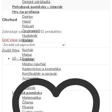
Detské odrážadlá
Pohybové pomôcky – interiér
Hry na profesie
Doktor
Obchod
Hasič
Policajt
Cestovateľ
Zoradené
Zobrazuje sa 1 až 30 z 152 produktov
Hudobník
podľa
Grid View
List View
Vedec
najnovších
Kozmonaut
Kuchár
Zrušiť filtre
Maliar
10 - 12 rokov
Staviteľ
Módny návrhár
Kaderníctvo a kozmetika
Konštruktér a opravár
Archeológ
Záhradkár
Kúzelník
Učebné pomôcky
Matematika
Čítanie
Písanie
Cudzie jazyky