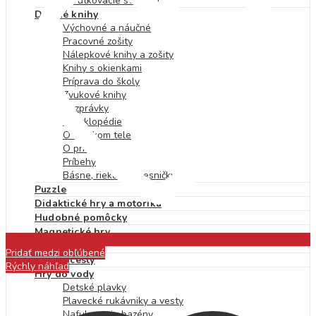
Skrutkovacie stavebnice
Detské knihy
Výchovné a náučné
Pracovné zošity
Nálepkové knihy a zošity
Knihy s okienkami
Príprava do školy
Zvukové knihy
Rozprávky
Encyklopédie
O ľudskom tele
O prírode
Príbehy
Básne, riekanky, pesničky
Puzzle
Didaktické hry a motorika
Hudobné pomôcky
Magnetické hry
Hry na von
Pridať medzi obľúbené
Hry na cesty
Rýchly náhľad
Hry do vody
Detské plavky
Plavecké rukávniky a vesty
Nafukovacie bazény