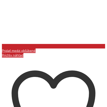
Pridať medzi obľúbené
Rýchly náhľad