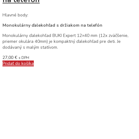
Hlavné body:
Monokulárny ďalekohľad s držiakom na telefón
Monokulárny ďalekohľad BUKI Expert 12×40 mm (12x zväčšenie,
priemer okulára 40mm) je kompaktný ďalekohľad pre deti. Je
dodávaný s malým statívom.
27,00
€
s DPH
Pridať do košíka