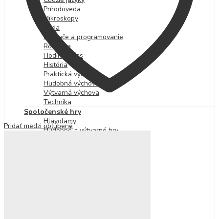
Prírodoveda
Mikroskopy
Veda
Počítače a programovanie
Robotika
Hodiny a čas
História
Praktická výchova
Hudobná výchova
Výtvarná výchova
Technika
Spoločenské hry
Hlavolamy
Pridať medzi obľúbené
Hudobné a výtvarné hry
Kartové hry
Stolové hry
Vzdelávacie hry
Kreatívne tvorenie
Fixky, pastelky a farby
Prstové farby
Korálky a kamienky
Kreatívne sady
Slizy