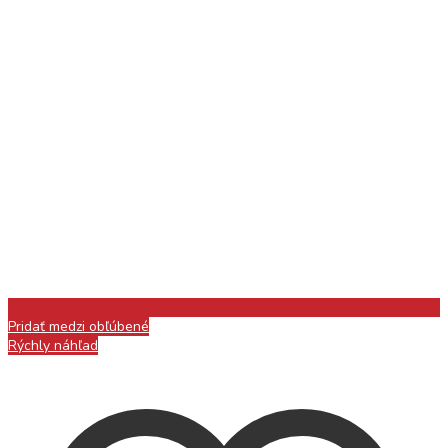
Pridať medzi obľúbené
Rýchly náhľad