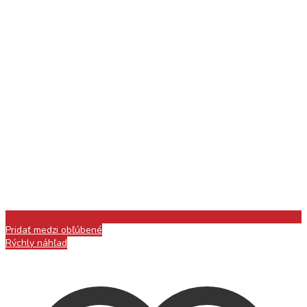
Pridať medzi obľúbené
Rýchly náhľad