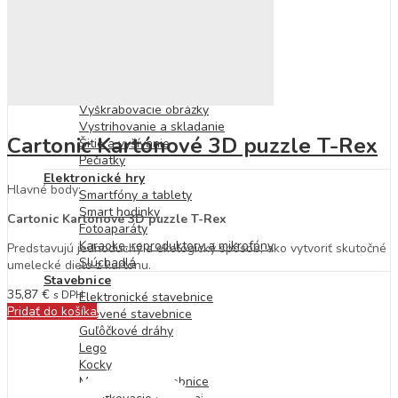
Bublifuky
Tabule
Modelovanie a plastelína
Mozaiky
Omaľovánky
Nálepky
Vyškrabovacie obrázky
Vystrihovanie a skladanie
Cartonic Kartónové 3D puzzle T-Rex
Šitie a vyšívanie
Pečiatky
Elektronické hry
Hlavné body:
Smartfóny a tablety
Smart hodinky
Cartonic Kartónové 3D puzzle T-Rex
Fotoaparáty
Karaoke, reproduktory a mikrofóny
Predstavujú jednoduchý a ekologický spôsob, ako vytvoriť skutočné
Slúchadlá
umelecké dielo z kartónu.
Stavebnice
35,87
€
s DPH
Elektronické stavebnice
Pridať do košíka
Drevené stavebnice
Guľôčkové dráhy
Lego
Kocky
Magnetické stavebnice