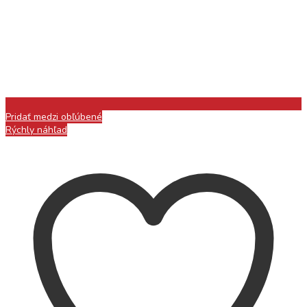
Pridať medzi obľúbené
Rýchly náhľad