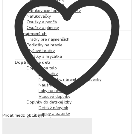
Nafukovacie kolesá
Nafukovacie lopty a doplnky
Nafukovačky
Osušky a pončá
Osušky a plienky
Pre najmenších
Hračky pre najmenších
Podložky na hranie
Plyšové hračky
Hrkálky a hryzátka
Doplnky pre deti
Doplnky na telo
Tetovačky
Náhrdelníky, náramky a prstienky
Náušnice
Laky na nechty
Vlasové doplnky
Doplnky do detskej izby
Detský nábytok
Lampy a baterky
Pridať medzi obľúbené
Detské batohy
Desiatové boxy a fľaše
Kabelky a peňaženky