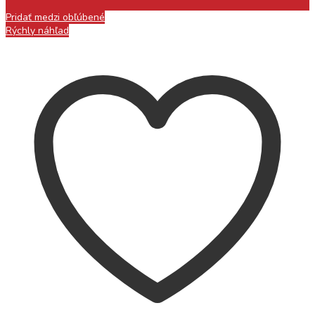
Pridať medzi obľúbené
Rýchly náhľad