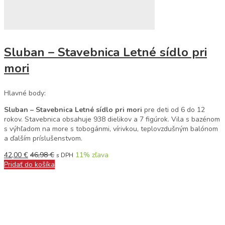
Sluban – Stavebnica Letné sídlo pri
mori
Hlavné body:
Sluban – Stavebnica Letné sídlo pri mori
pre deti od 6 do 12
rokov. Stavebnica obsahuje 938 dielikov a 7 figúrok. Vila s bazénom
s výhľadom na more s tobogánmi, vírivkou, teplovzdušným balónom
a ďalším príslušenstvom.
42,00
€
46,98
€
11
% zľava
s DPH
Pridať do košíka