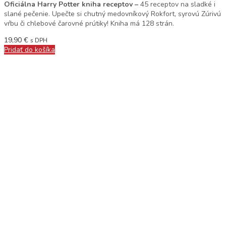
Oficiálna Harry Potter kniha receptov –
45 receptov na sladké i
slané pečenie. Upečte si chutný medovníkový Rokfort, syrovú Zúrivú
vŕbu či chlebové čarovné prútiky! Kniha má 128 strán.
19,90
€
s DPH
Pridať do košíka