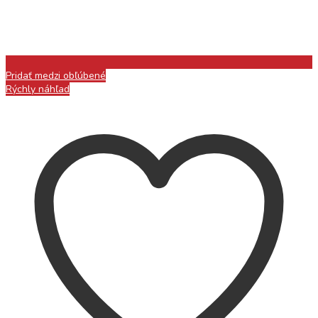
Pridať medzi obľúbené
Rýchly náhľad