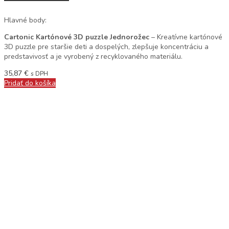
Hlavné body:
Cartonic Kartónové 3D puzzle Jednorožec
– Kreatívne kartónové
3D puzzle pre staršie deti a dospelých, zlepšuje koncentráciu a
predstavivosť a je vyrobený z recyklovaného materiálu.
35,87
€
s DPH
Pridať do košíka