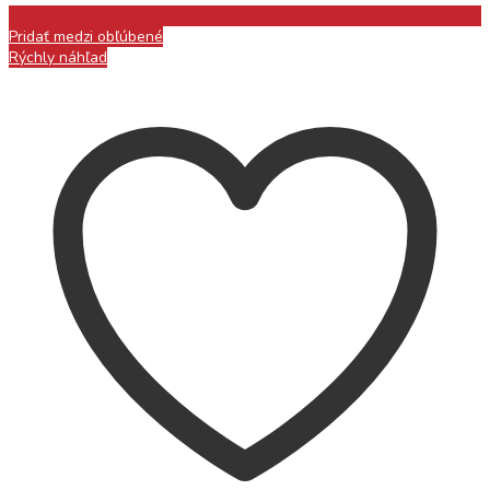
Pridať medzi obľúbené
Rýchly náhľad