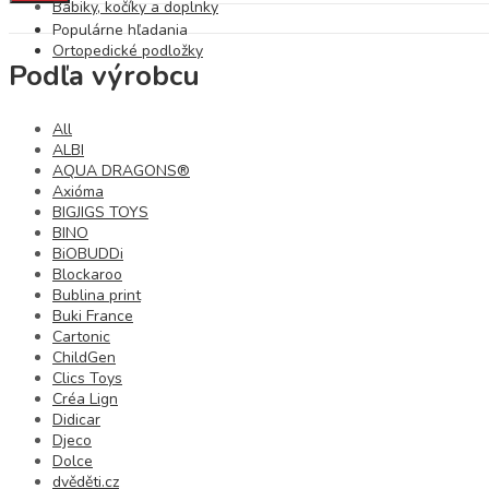
Bábiky, kočíky a doplnky
Populárne hľadania
Ortopedické podložky
Podľa výrobcu
All
ALBI
AQUA DRAGONS®
Axióma
BIGJIGS TOYS
BINO
BiOBUDDi
Blockaroo
Bublina print
Buki France
Cartonic
ChildGen
Clics Toys
Créa Lign
Didicar
Djeco
Dolce
dvěděti.cz