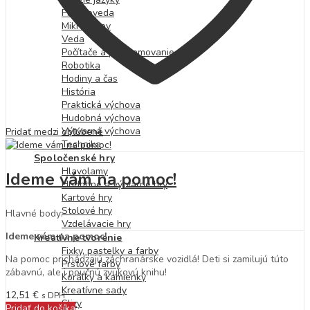
Prírodoveda
Mikroskopy
Veda
Počítače a programovanie
Robotika
Hodiny a čas
História
Praktická výchova
Hudobná výchova
Výtvarná výchova
Pridať medzi obľúbené
Technika
Spoločenské hry
Hlavolamy
Ideme vám na pomoc!
Hudobné a výtvarné hry
Kartové hry
Stolové hry
Hlavné body:
Vzdelávacie hry
Ideme vám na pomoc!
Kreatívne tvorenie
Fixky, pastelky a farby
Na pomoc prichádzajú záchranárske vozidlá! Deti si zamilujú túto
Prstové farby
zábavnú, ale i poučnú zvukovú knihu!
Korálky a kamienky
Kreatívne sady
12,51
€
s DPH
Slizy
Pridať do košíka