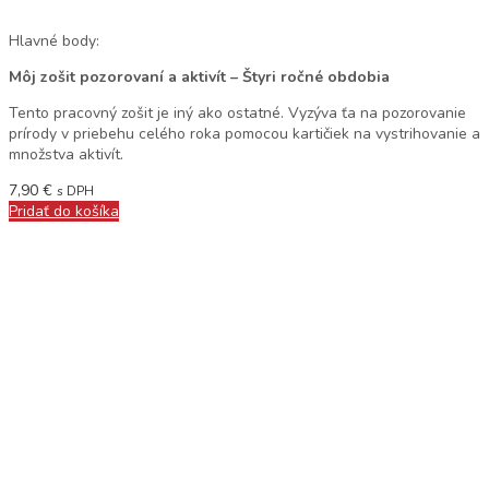
Hlavné body:
Môj zošit pozorovaní a aktivít – Štyri ročné obdobia
Tento pracovný zošit je iný ako ostatné. Vyzýva ťa na pozorovanie
prírody v priebehu celého roka pomocou kartičiek na vystrihovanie a
množstva aktivít.
7,90
€
s DPH
Pridať do košíka