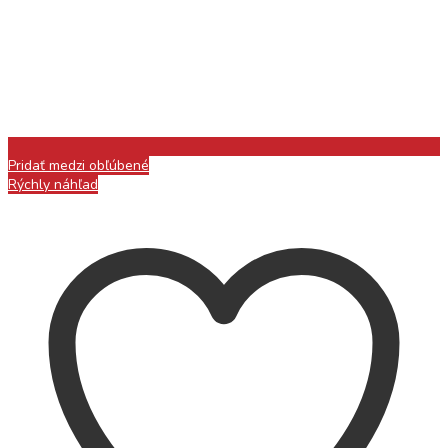
Pridať medzi obľúbené
Rýchly náhľad