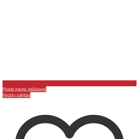
Pridať medzi obľúbené
Rýchly náhľad