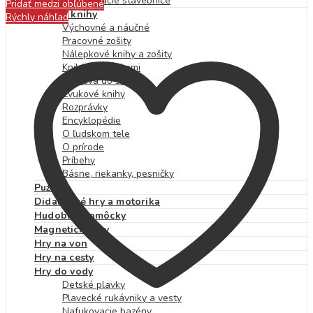
Skrutkovacie stavebnice
Pridať medzi obľúbené
Detské knihy
Rýchly náhľad
Výchovné a náučné
Pracovné zošity
Nálepkové knihy a zošity
Knihy s okienkami
Príprava do školy
Zvukové knihy
Rozprávky
Encyklopédie
O ľudskom tele
O prírode
Príbehy
Básne, riekanky, pesničky
Puzzle
Didaktické hry a motorika
Hudobné pomôcky
Magnetické hry
Hry na von
Hry na cesty
Hry do vody
Detské plavky
Plavecké rukávniky a vesty
Nafukovacie bazény