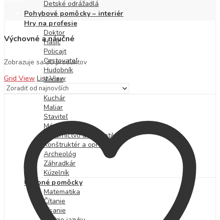
Detské odrážadlá
Pohybové pomôcky – interiér
Hry na profesie
Doktor
Výchovné a náučné
Hasič
Policajt
Cestovateľ
Zoradené
Zobrazuje sa 30 produktov
Hudobník
podľa
Grid View
List View
Vedec
najnovších
Kozmonaut
Kuchár
Maliar
Staviteľ
Módny návrhár
Kaderníctvo a kozmetika
Konštruktér a opravár
Archeológ
Záhradkár
Kúzelník
Učebné pomôcky
Matematika
Čítanie
Písanie
Cudzie jazyky