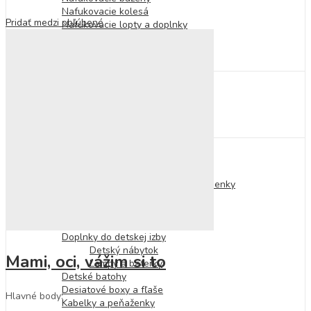
Nafukovacie kolesá
Pridať medzi obľúbené
Nafukovacie lopty a doplnky
Nafukovačky
Osušky a pončá
Osušky a plienky
Pre najmenších
Hračky pre najmenších
Podložky na hranie
Plyšové hračky
Hrkálky a hryzátka
Doplnky pre deti
Doplnky na telo
Tetovačky
Náhrdelníky, náramky a prstienky
Náušnice
Laky na nechty
Vlasové doplnky
Doplnky do detskej izby
Detský nábytok
Mami, oci, vážim si to
Lampy a baterky
Detské batohy
Desiatové boxy a fľaše
Hlavné body:
Kabelky a peňaženky