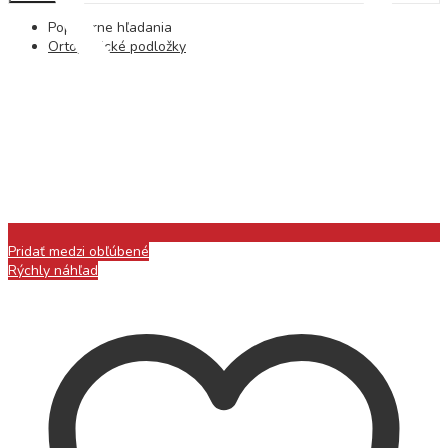
Populárne hľadania
Ortopedické podložky
Pridať medzi obľúbené
Rýchly náhľad