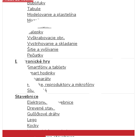
Bublifuky
Tabule
Modelovanie a plastelína
Mozaiky
Omaľovánky
Nálepky
Vyškrabovacie obrázky
Vystrihovanie a skladanie
Šitie a vyšívanie
Pečiatky
Elektronické hry
Smartfóny a tablety
Smart hodinky
Fotoaparáty
Karaoke, reproduktory a mikrofóny
Slúchadlá
Stavebnice
Elektronické stavebnice
Drevené stavebnice
Guľôčkové dráhy
Lego
Kocky
Magnetické stavebnice