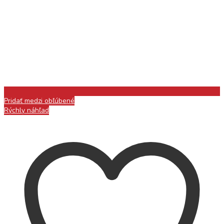
Pridať medzi obľúbené
Rýchly náhľad