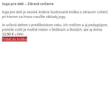
Joga pre deti – Zdravé cvičenie
Joga pre deti je veselá, krásne ilustrované knižka o zdravom cvičení,
pri ktorom sa hravo naučíte základy jogy.
Je určená deťom v predškolskom veku, ich rodičom a aj pedagógom,
pretože cvičiť je možné nielen v škôlkach a školách, ale aj doma.
12,90
€
s DPH
Pridať do košíka