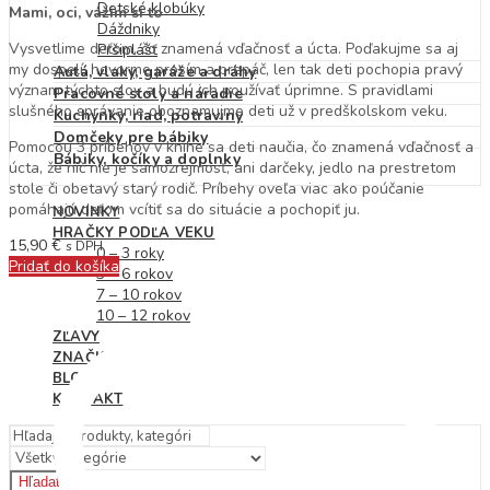
Detské klobúky
Mami, oci, vážim si to
Dáždniky
Vysvetlime deťom, čo znamená vďačnosť a úcta. Poďakujme sa aj
Pršiplášť
my dospelí, hovorme prosím a prepáč, len tak deti pochopia pravý
Autá, vlaky, garáže a dráhy
význam týchto slov a budú ich používať úprimne. S pravidlami
Pracovné stoly a náradie
slušného správanie oboznamujme deti už v predškolskom veku.
Kuchynky, riad, potraviny
Domčeky pre bábiky
Pomocou 3 príbehov v knihe sa deti naučia, čo znamená vďačnosť a
Bábiky, kočíky a doplnky
úcta, že nič nie je samozrejmosť, ani darčeky, jedlo na prestretom
stole či obetavý starý rodič. Príbehy oveľa viac ako poúčanie
pomáhajú deťom vcítiť sa do situácie a pochopiť ju.
NOVINKY
HRAČKY PODĽA VEKU
15,90
€
s DPH
0 – 3 roky
Pridať do košíka
3 – 6 rokov
7 – 10 rokov
10 – 12 rokov
ZĽAVY
ZNAČKY
BLOG
KONTAKT
Hľadať