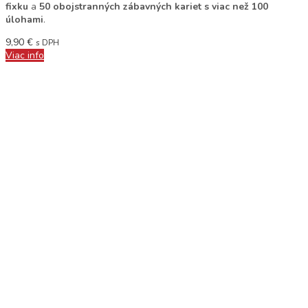
fixku
a
50 obojstranných zábavných kariet s viac než 100
úlohami
.
9,90
€
s DPH
Viac info