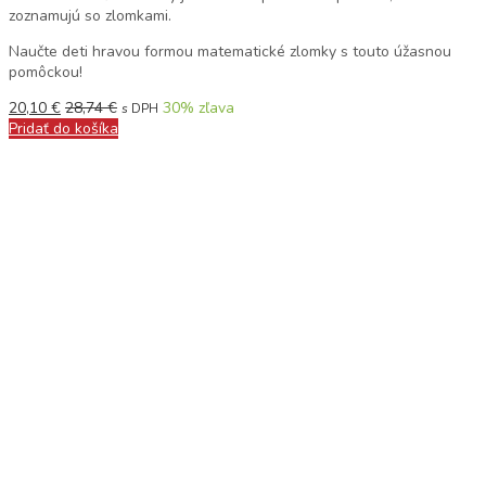
zoznamujú so zlomkami.
Naučte deti hravou formou matematické zlomky s touto úžasnou
pomôckou!
20,10
€
28,74
€
30
% zľava
s DPH
Pridať do košíka