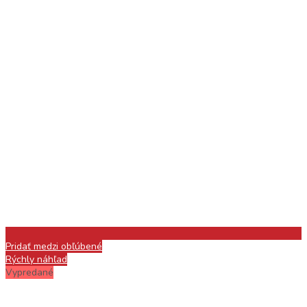
Pridať medzi obľúbené
Rýchly náhľad
Vypredané