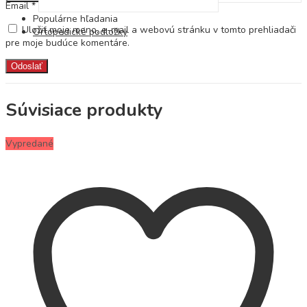
Email
*
Populárne hľadania
Uložiť moje meno, e-mail a webovú stránku v tomto prehliadači
Ortopedické podložky
pre moje budúce komentáre.
Súvisiace produkty
Vypredané