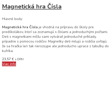
Magnetická hra Čísla
Hlavné body:
Magnetická hra Čísla
je vhodná na prípravu do školy pre
predškolákov, ktorí sa zoznamujú s číslami a jednoduchými počtami.
Deti s magnetkami môžu sami vytvárať jednoduché príklady,
prípadne s pomocou rodičov. Magnetky deti milujú a rodičia uvítajú,
že sa hračka len tak nerozsype ale jednoducho uprace z tabuľky do
kufríka.
23,57
€
s DPH
Viac info