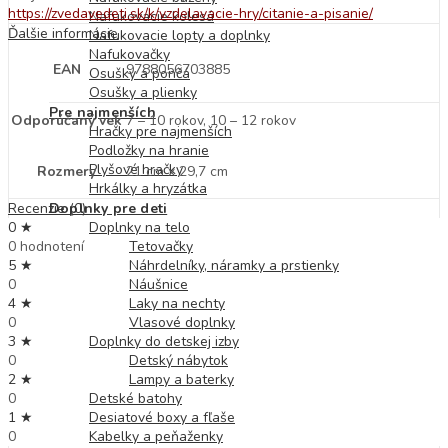
https://zvedavedeti.sk/k/vzdelavacie-hry/citanie-a-pisanie/
Nafukovacie kolesá
Ďalšie informácie
Nafukovacie lopty a doplnky
Nafukovačky
EAN
9788056703885
Osušky a pončá
Osušky a plienky
Pre najmenších
Odporúčaný vek
7 – 10 rokov, 10 – 12 rokov
Hračky pre najmenších
Podložky na hranie
Plyšové hračky
Rozmery
21 cm x 29,7 cm
Hrkálky a hryzátka
Recenzie (0)
Doplnky pre deti
0 ★
Doplnky na telo
0 hodnotení
Tetovačky
5 ★
Náhrdelníky, náramky a prstienky
0
Náušnice
4 ★
Laky na nechty
0
Vlasové doplnky
3 ★
Doplnky do detskej izby
0
Detský nábytok
2 ★
Lampy a baterky
0
Detské batohy
1 ★
Desiatové boxy a fľaše
0
Kabelky a peňaženky