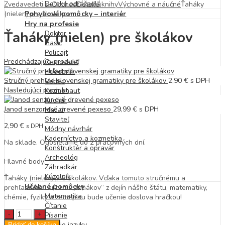
Detské odrážadlá
Zvedavedeti.sk
Obchod
Detské knihy
Výchovné a náučné
Ťaháky
(nielen) pre školákov
Pohybové pomôcky – interiér
Hry na profesie
Ťaháky (nielen) pre školákov
Doktor
Hasič
Policajt
Predchádzajúci produkt
Cestovateľ
Hudobník
Stručný prehľad slovenskej gramatiky pre školákov
2,90
€
s DPH
Vedec
Nasledujúci produkt
Kozmonaut
Kuchár
Janod senzorické drevené pexeso
29,99
€
s DPH
Maliar
Staviteľ
2,90
€
s DPH
Módny návrhár
Kaderníctvo a kozmetika
Na sklade. Odosielame do 2 pracovných dní.
Konštruktér a opravár
Archeológ
Hlavné body:
Záhradkár
Kúzelník
Ťaháky (nielen) pre školákov. Vďaka tomuto stručnému a
Učebné pomôcky
prehľadnému súhrnu „ťahákov“ z dejín nášho štátu, matematiky,
Matematika
chémie, fyziky a zemepisu bude učenie doslova hračkou!
Čítanie
Ťaháky
Písanie
(nielen)
Cudzie jazyky
Pridať do košíka