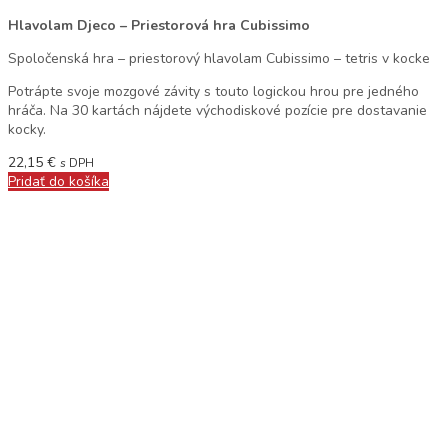
Hlavolam Djeco – Priestorová hra Cubissimo
Spoločenská hra – priestorový hlavolam Cubissimo – tetris v kocke
Potrápte svoje mozgové závity s touto logickou hrou pre jedného
hráča. Na 30 kartách nájdete východiskové pozície pre dostavanie
kocky.
22,15
€
s DPH
Pridať do košíka