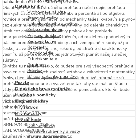
Skrutkovacie stavebnice
nahliadnutia do našej slnečnej sústavy.
Detské knihy
Obsahuje všetko od stručného prehľadu našich dejín, prehľadu
Výchovné a náučné
rímskych číslic cez trojčlenku, zlomky a percentá až po algebru,
Pracovné zošity
rovnice a prehľad geometrie, od mechaniky telies, kvapalín a plynov
Nálepkové knihy a zošity
cez elektrinu a optiku až po miery a váhy, od delenia chemických
Knihy s okienkami
látok cez opis periodickej sústavy prvkov až po prehľady
Príprava do školy
anorganických a organických zlúčenín, od rozdelenia podnebných
Zvukové knihy
pásiem pred jednotlivé svetadiely a ich zemepisné rekordy až po
Rozprávky
českej a svetovej zemepisnej rekordy, od stručné charakteristiky
Encyklopédie
vesmíru až po prístupový opis jednotlivých planét našej slnečnej
O ľudskom tele
sústavy.
O prírode
Skrátka tu nájdete všetko, čo budete pre svoj všeobecný prehľad a
Príbehy
osvojenie si základných znalostí, vzťahov a zákonitostí z matematiky,
Básne, riekanky, pesničky
fyziky, chémie a zemepisu potrebovať. Jednotlivé informácie sú
Puzzle
prehľadne usporiadané a vysvetlené tak, aby ste mali pri štúdiu
Didaktické hry a motorika
vždy po ruke pohotového a užitočného pomocníka, s ktorým bude
Hudobné pomôcky
učenie hračkou!
väzba: Brož. laminácia
Magnetické hry
váha: 0.098 kg
Hry na von
rozmery: 210 x 297 mm
Hry na cesty
počet strán: 20
Hry do vody
ISBN: 978-80-567-0388-5
Detské plavky
EAN: 9788056703885
Plavecké rukávniky a vesty
Zaujímavé knihy pre deti nájdete tu:
Nafukovacie bazény