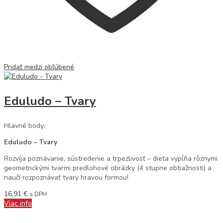
Pridať medzi obľúbené
Eduludo – Tvary
Hlavné body:
Eduludo – Tvary
Rozvíja poznávanie, sústredenie a trpezlivosť – dieťa vypĺňa rôznymi
geometrickými tvarmi predlohové obrázky (4 stupne obtiažnosti) a
naučí rozpoznávať tvary hravou formou!
16,91
€
s DPH
Viac info