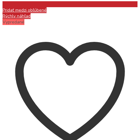
Pridať medzi obľúbené
Rýchly náhľad
Vypredané