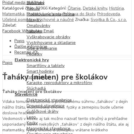
Pridať medzi obľúbené
Bublifuky
Katalógové číslo:
33966
Kategórií:
Čítanie
,
Detské knihy
,
História
,
Tabule
Matematika
,
Praktická výchova
,
Príprava do školy
,
Prírodoveda
,
Modelovanie a plastelína
Učebné pomôcky
,
Výchovné a náučné
Značka:
Svojtka & Co., s.r.o.
Mozaiky
Zdieľať:
Omaľovánky
Facebook
WhatsApp
Email
Nálepky
Vyškrabovacie obrázky
Popis
Vystrihovanie a skladanie
Ďalšie informácie
Šitie a vyšívanie
Recenzie (0)
Pečiatky
Elektronické hry
Popis
Smartfóny a tablety
Smart hodinky
Ťaháky (nielen) pre školákov
Fotoaparáty
Karaoke, reproduktory a mikrofóny
Slúchadlá
Ťaháky (nielen) pre školákov
Stavebnice
Elektronické stavebnice
Vďaka tomuto stručnému a prehľadnému súhrnu „ťahákov“ z dejín
Drevené stavebnice
nášho štátu, matematiky, chémie, fyziky a zemepisu bude učenie
Guľôčkové dráhy
doslova hračkou!
Lego
Vedomosti v kocke aj tak možno nazvať tento stručný a prehľadne
Kocky
usporiadaný súhrn niekoľkých „ťahákov“ z dejín nášho štátu, ale aj
Magnetické stavebnice
matematiky, fyziky, chémie a zemepisu vrátane krátkeho