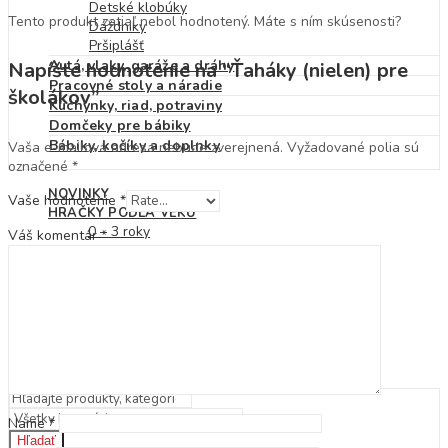
Detské klobúky
Tento produkt zatiaľ nebol hodnotený. Máte s ním skúsenosti?
Dáždniky
Pršiplášť
Autá, vlaky, garáže a dráhy
Napíšte hodnotenie na “Ťaháky (nielen) pre
Pracovné stoly a náradie
školákov”
Kuchynky, riad, potraviny
Domčeky pre bábiky
Bábiky, kočíky a doplnky
Vaša e-mailová adresa nebude zverejnená.
Vyžadované polia sú
označené
*
NOVINKY
Vaše hodnotenie
*
HRAČKY PODĽA VEKU
0 – 3 roky
Váš komentár
*
3 – 6 rokov
7 – 10 rokov
10 – 12 rokov
ZĽAVY
ZNAČKY
BLOG
KONTAKT
Name
*
Hľadať