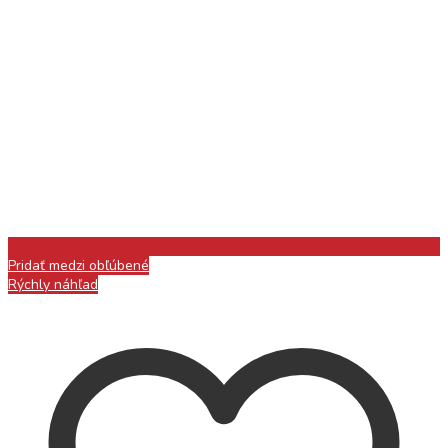
Pridať medzi obľúbené
Rýchly náhľad