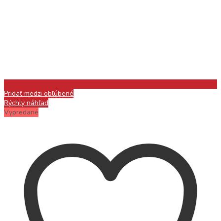
Pridať medzi obľúbené
Rýchly náhľad
Vypredané