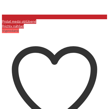
Pridať medzi obľúbené
Rýchly náhľad
Vypredané