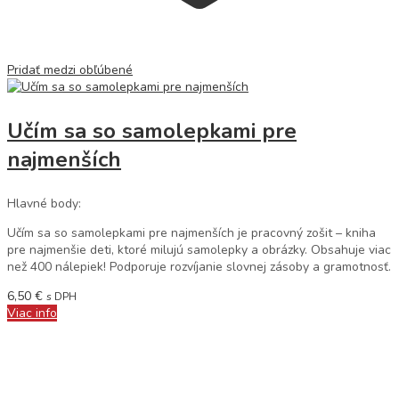
Pridať medzi obľúbené
Učím sa so samolepkami pre
najmenších
Hlavné body:
Učím sa so samolepkami pre najmenších je pracovný zošit – kniha
pre najmenšie deti, ktoré milujú samolepky a obrázky. Obsahuje viac
než 400 nálepiek! Podporuje rozvíjanie slovnej zásoby a gramotnosť.
6,50
€
s DPH
Viac info