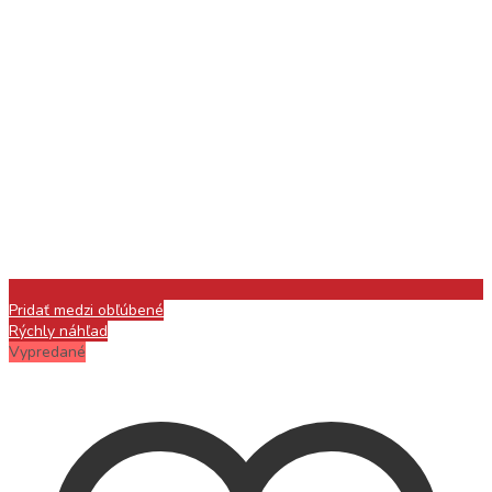
Pridať medzi obľúbené
Rýchly náhľad
Vypredané