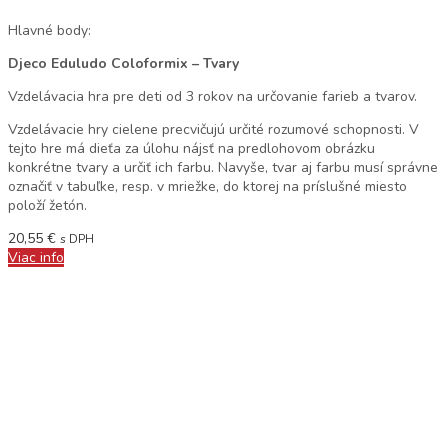
Hlavné body:
Djeco Eduludo Coloformix – Tvary
Vzdelávacia hra pre deti od 3 rokov na určovanie farieb a tvarov.
Vzdelávacie hry cielene precvičujú určité rozumové schopnosti. V
tejto hre má dieťa za úlohu nájsť na predlohovom obrázku
konkrétne tvary a určiť ich farbu. Navyše, tvar aj farbu musí správne
označiť v tabuľke, resp. v mriežke, do ktorej na príslušné miesto
položí žetón.
20,55
€
s DPH
Viac info