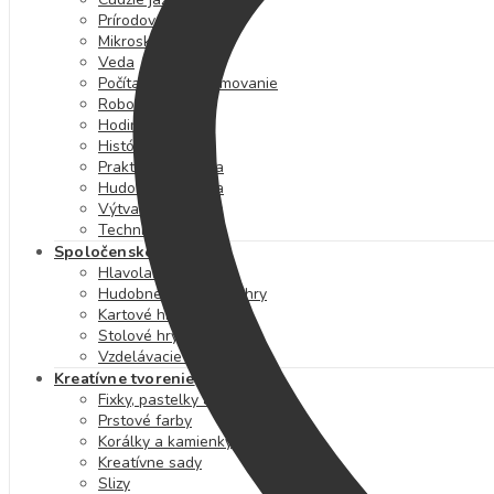
Prírodoveda
Mikroskopy
Veda
Počítače a programovanie
Robotika
Hodiny a čas
História
Praktická výchova
Hudobná výchova
Výtvarná výchova
Technika
Spoločenské hry
Hlavolamy
Hudobné a výtvarné hry
Kartové hry
Stolové hry
Vzdelávacie hry
Kreatívne tvorenie
Fixky, pastelky a farby
Prstové farby
Korálky a kamienky
Kreatívne sady
Slizy