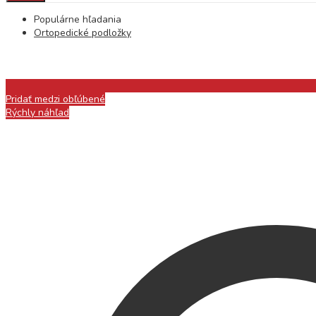
Populárne hľadania
Ortopedické podložky
Pridať medzi obľúbené
Rýchly náhľad