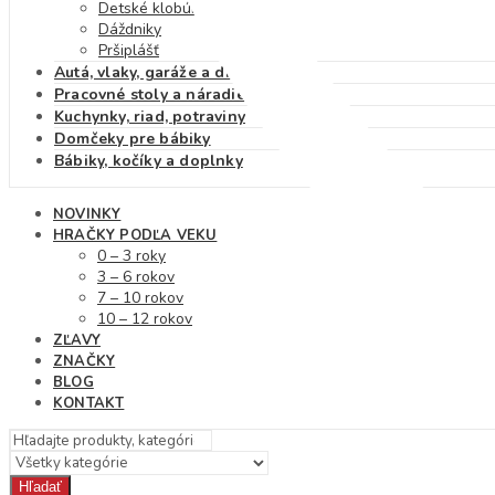
Detské klobúky
Dáždniky
Pršiplášť
Autá, vlaky, garáže a dráhy
Pracovné stoly a náradie
Kuchynky, riad, potraviny
Domčeky pre bábiky
Bábiky, kočíky a doplnky
NOVINKY
HRAČKY PODĽA VEKU
0 – 3 roky
3 – 6 rokov
7 – 10 rokov
10 – 12 rokov
ZĽAVY
ZNAČKY
BLOG
KONTAKT
Hľadať