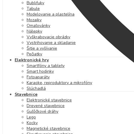
Bublifuky
Tabule
Modelovanie a plastelína
Mozaiky
Omaľovánky
Nálepky
Vyškrabovacie obrázky
Vystrihovanie a skladanie
Šitie a vyšívanie
Pečiatky
Elektronické hry
Smartfóny a tablety
Smart hodinky
Fotoaparáty
Karaoke, reproduktory a mikrofóny
Slúchadlá
Stavebnice
Elektronické stavebnice
Drevené stavebnice
Guľôčkové dráhy
Lego
Kocky
Magnetické stavebnice