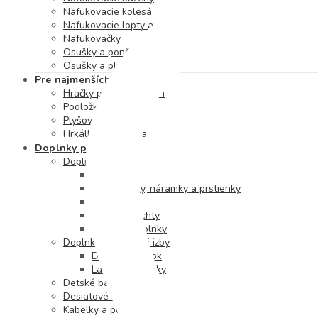
Nafukovacie kolesá
Nafukovacie lopty a doplnky
Nafukovačky
Osušky a pončá
Osušky a plienky
Pre najmenších
Hračky pre najmenších
Podložky na hranie
Plyšové hračky
Hrkálky a hryzátka
Doplnky pre deti
Doplnky na telo
Tetovačky
Náhrdelníky, náramky a prstienky
Náušnice
Laky na nechty
Vlasové doplnky
Doplnky do detskej izby
Detský nábytok
Lampy a baterky
Detské batohy
Desiatové boxy a fľaše
Kabelky a peňaženky