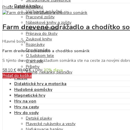
Skrutkovacie stavebnice
Detské knihy
Pridať medzi obľúbené
Výchovné a náučné
Pracovné zošity
Nálepkové knihy a zošity
Farm drevené odrážadlo a chodítko so
Knihy s okienkami
Príprava do školy
Zvukové knihy
Hlavné body:
Rozprávky
Encyklopédie
Farm drevené odrážadlo a chodítko somárik
O ľudskom tele
S týmto dreveným odrážadlom somárika ste na ceste za novými dobro
O prírode
Príbehy
58,10
€
83,00
€
30
% zľava
s DPH
Básne, riekanky, pesničky
Pridať do košíka
Puzzle
Didaktické hry a motorika
Hudobné pomôcky
Magnetické hry
Hry na von
Hry na cesty
Hry do vody
Detské plavky
Plavecké rukávniky a vesty
Nafukovacie bazény