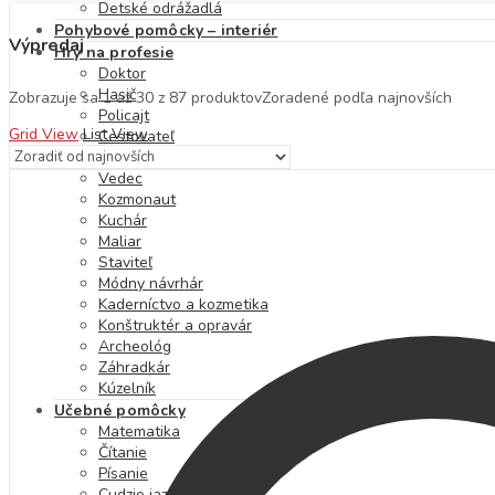
Detské odrážadlá
Pohybové pomôcky – interiér
Výpredaj
Hry na profesie
Doktor
Hasič
Zobrazuje sa 1 až 30 z 87 produktov
Zoradené podľa najnovších
Policajt
Grid View
List View
Cestovateľ
Hudobník
Vedec
Kozmonaut
Kuchár
Maliar
Staviteľ
Módny návrhár
Kaderníctvo a kozmetika
Konštruktér a opravár
Archeológ
Záhradkár
Kúzelník
Učebné pomôcky
Matematika
Čítanie
Písanie
Cudzie jazyky