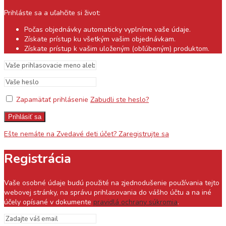
Prihláste sa a uľahčite si život:
Počas objednávky automaticky vyplníme vaše údaje.
Získate prístup ku všetkým vašim objednávkam.
Získate prístup k vašim uloženým (obľúbeným) produktom.
Zapamätať prihlásenie
Zabudli ste heslo?
Prihlásiť sa
Ešte nemáte na Zvedavé deti účet? Zaregistrujte sa
Registrácia
Vaše osobné údaje budú použité na zjednodušenie používania tejto
webovej stránky, na správu prihlasovania do vášho účtu a na iné
účely opísané v dokumente
pravidlá ochrany súkromia
.