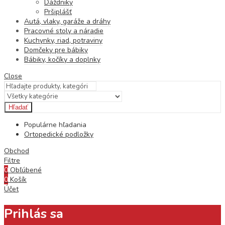
Dáždniky
Pršiplášť
Autá, vlaky, garáže a dráhy
Pracovné stoly a náradie
Kuchynky, riad, potraviny
Domčeky pre bábiky
Bábiky, kočíky a doplnky
Close
Hľadať
Populárne hľadania
Ortopedické podložky
Obchod
Filtre
0
Obľúbené
0
Košík
Účet
Prihlás sa