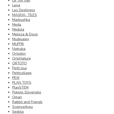
Le Toy Van
Lena
Les Deglingos
MAGNA- TILES
Marbushka
Meda
Medula
Melissa & Doug
Mudpuppy
MUFFIK
Natruba
Ortodon
OrtoNature
ORTOTO
Petit Jour
Petitcollage
PEXI
PLAN TOYS
PlaySTEM
Poketo Slovensko
Qman
Rabbit and Friends
Science4you
Sedola