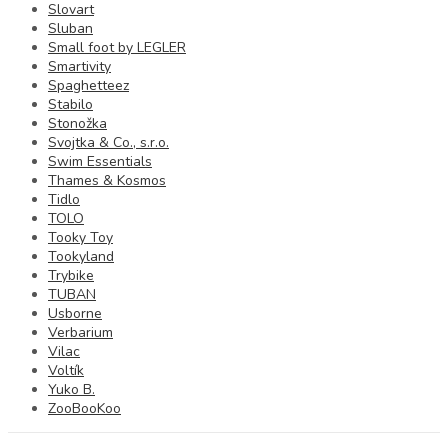
Slovart
Sluban
Small foot by LEGLER
Smartivity
Spaghetteez
Stabilo
Stonožka
Svojtka & Co., s.r.o.
Swim Essentials
Thames & Kosmos
Tidlo
TOLO
Tooky Toy
Tookyland
Trybike
TUBAN
Usborne
Verbarium
Vilac
Voltík
Yuko B.
ZooBooKoo