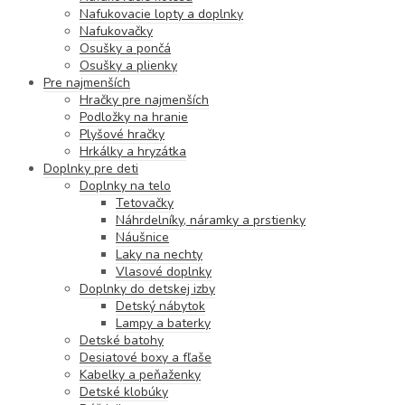
Nafukovacie lopty a doplnky
Nafukovačky
Osušky a pončá
Osušky a plienky
Pre najmenších
Hračky pre najmenších
Podložky na hranie
Plyšové hračky
Hrkálky a hryzátka
Doplnky pre deti
Doplnky na telo
Tetovačky
Náhrdelníky, náramky a prstienky
Náušnice
Laky na nechty
Vlasové doplnky
Doplnky do detskej izby
Detský nábytok
Lampy a baterky
Detské batohy
Desiatové boxy a fľaše
Kabelky a peňaženky
Detské klobúky