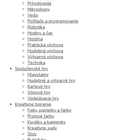
Prírodoveda
Mikroskopy
Veda
Počítače a programovanie
Robotika
Hodiny a čas
História
Praktická výchova
Hudobná výchova
Výtvarná výchova
Technika
Spoločenské hry
Hlavolamy
Hudobné a výtvarné hry
Kartové hry
Stolové hry
Vzdelávacie hry
Kreatívne tvorenie
Fixky, pastelky a farby
Prstové farby
Korálky a kamienky
Kreatívne sady
Slizy
Bublifuky