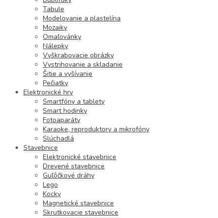
Tabule
Modelovanie a plastelína
Mozaiky
Omaľovánky
Nálepky
Vyškrabovacie obrázky
Vystrihovanie a skladanie
Šitie a vyšívanie
Pečiatky
Elektronické hry
Smartfóny a tablety
Smart hodinky
Fotoaparáty
Karaoke, reproduktory a mikrofóny
Slúchadlá
Stavebnice
Elektronické stavebnice
Drevené stavebnice
Guľôčkové dráhy
Lego
Kocky
Magnetické stavebnice
Skrutkovacie stavebnice