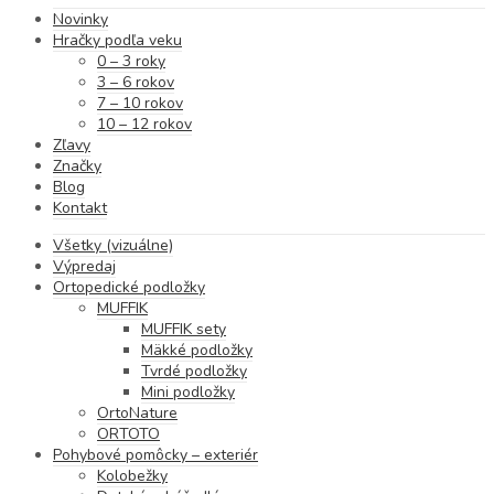
Novinky
Hračky podľa veku
0 – 3 roky
3 – 6 rokov
7 – 10 rokov
10 – 12 rokov
Zľavy
Značky
Blog
Kontakt
Všetky (vizuálne)
Výpredaj
Ortopedické podložky
MUFFIK
MUFFIK sety
Mäkké podložky
Tvrdé podložky
Mini podložky
OrtoNature
ORTOTO
Pohybové pomôcky – exteriér
Kolobežky