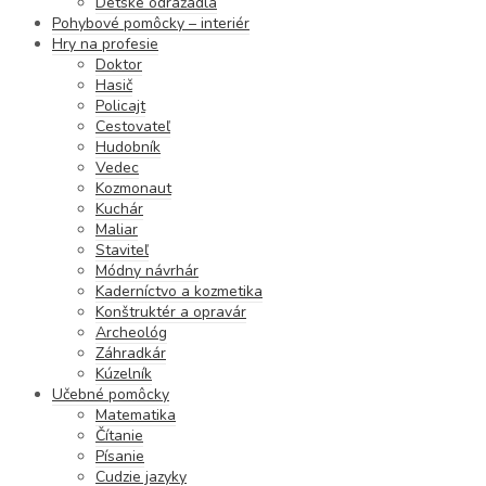
Detské odrážadlá
Pohybové pomôcky – interiér
Hry na profesie
Doktor
Hasič
Policajt
Cestovateľ
Hudobník
Vedec
Kozmonaut
Kuchár
Maliar
Staviteľ
Módny návrhár
Kaderníctvo a kozmetika
Konštruktér a opravár
Archeológ
Záhradkár
Kúzelník
Učebné pomôcky
Matematika
Čítanie
Písanie
Cudzie jazyky