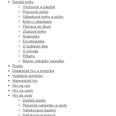
Detské knihy
Výchovné a náučné
Pracovné zošity
Nálepkové knihy a zošity
Knihy s okienkami
Príprava do školy
Zvukové knihy
Rozprávky
Encyklopédie
O ľudskom tele
O prírode
Príbehy
Básne, riekanky, pesničky
Puzzle
Didaktické hry a motorika
Hudobné pomôcky
Magnetické hry
Hry na von
Hry na cesty
Hry do vody
Detské plavky
Plavecké rukávniky a vesty
Nafukovacie bazény
Nafukovacie kolesá