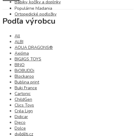
Bábiky, kočíky a doplnky
Populárne hľadania
Ortopedické podložky
Podľa výrobcu
All
ALBI
AQUA DRAGONS®
Axióma
BIGJIGS TOYS
BINO
BiOBUDDi
Blockaroo
Bublina print
Buki France
Cartonic
ChildGen
Clics Toys
Créa Lign
Didicar
Djeco
Dolce
dvěděti.cz