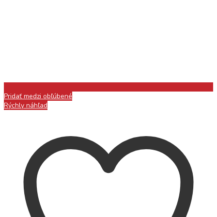
Pridať medzi obľúbené
Rýchly náhľad