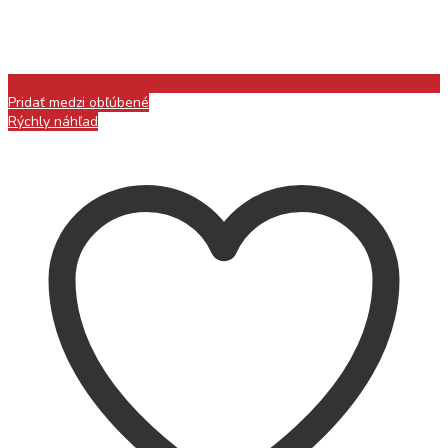
Pridať medzi obľúbené
Rýchly náhľad