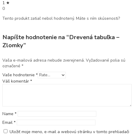
1 ★
0
Tento produkt zatiaľ nebol hodnotený. Máte s ním skúsenosti?
Napíšte hodnotenie na “Drevená tabuľka –
Zlomky”
Vaša e-mailová adresa nebude zverejnená.
Vyžadované polia sú
označené
*
Vaše hodnotenie
*
Váš komentár
*
Name
*
Email
*
Uložiť moje meno, e-mail a webovú stránku v tomto prehliadači