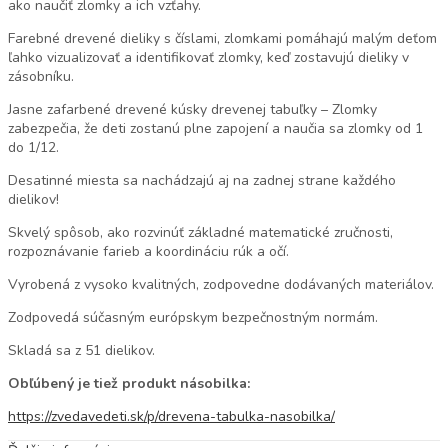
ako naučiť zlomky a ich vzťahy.
Farebné drevené dieliky s číslami, zlomkami pomáhajú malým deťom
ľahko vizualizovať a identifikovať zlomky, keď zostavujú dieliky v
zásobníku.
Jasne zafarbené drevené kúsky drevenej tabuľky – Zlomky
zabezpečia, že deti zostanú plne zapojení a naučia sa zlomky od 1
do 1/12.
Desatinné miesta sa nachádzajú aj na zadnej strane každého
dielikov!
Skvelý spôsob, ako rozvinúť základné matematické zručnosti,
rozpoznávanie farieb a koordináciu rúk a očí.
Vyrobená z vysoko kvalitných, zodpovedne dodávaných materiálov.
Zodpovedá súčasným európskym bezpečnostným normám.
Skladá sa z 51 dielikov.
Obľúbený je tiež produkt násobilka:
https://zvedavedeti.sk/p/drevena-tabulka-nasobilka/