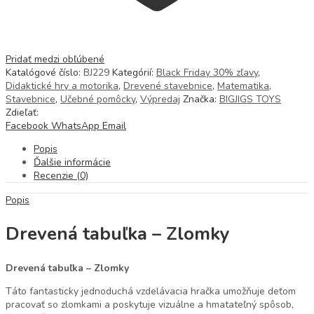
Pridať medzi obľúbené
Katalógové číslo:
BJ229
Kategórií:
Black Friday 30% zľavy
,
Didaktické hry a motorika
,
Drevené stavebnice
,
Matematika
,
Stavebnice
,
Učebné pomôcky
,
Výpredaj
Značka:
BIGJIGS TOYS
Zdieľať:
Facebook
WhatsApp
Email
Popis
Ďalšie informácie
Recenzie (0)
Popis
Drevená tabuľka – Zlomky
Drevená tabuľka – Zlomky
Táto fantasticky jednoduchá vzdelávacia hračka umožňuje deťom
pracovať so zlomkami a poskytuje vizuálne a hmatateľný spôsob,