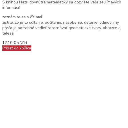
S knihou Nazri dovnútra matematiky sa dozviete veľa zaujímavých
informácií
zoznámite sa s číslami
zistíte, čo je to sčítanie, odčítanie, násobenie, delenie, odmocniny
prečo je potrebné vedieť rozoznávať geometrické tvary, obrazce aj
telesá
12,10
€
s DPH
Pridať do košíka