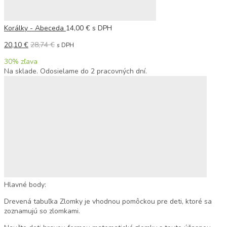
Korálky - Abeceda
14,00
€
s DPH
20,10
€
28,74
€
s DPH
30
% zľava
Na sklade. Odosielame do 2 pracovných dní.
Hlavné body:
Drevená tabuľka Zlomky je vhodnou pomôckou pre deti, ktoré sa
zoznamujú so zlomkami.