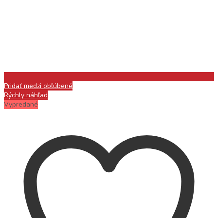
Pridať medzi obľúbené
Rýchly náhľad
Vypredané