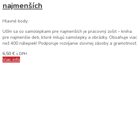
najmenších
Hlavné body:
Učím sa so samolepkami pre najmenších je pracovný zošit – kniha
pre najmenšie deti, ktoré milujú samolepky a obrázky. Obsahuje viac
než 400 nálepiek! Podporuje rozvíjanie slovnej zásoby a gramotnosť.
6,50
€
s DPH
Viac info