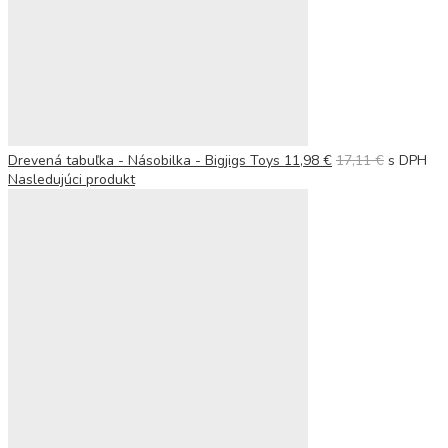
Populárne hľadania
Ortopedické podložky
Drevená tabuľka - Násobilka - Bigjigs Toys
11,98
€
17,11
€
s DPH
Nasledujúci produkt