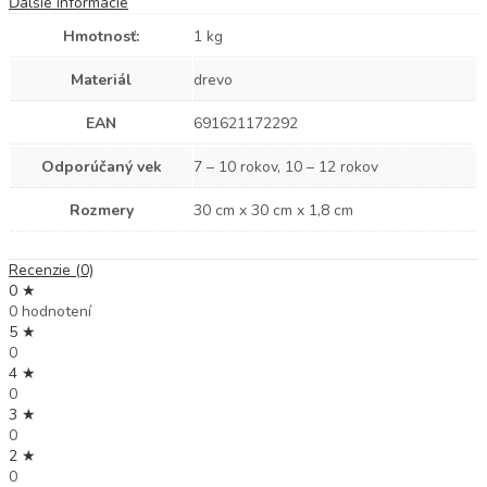
Ďalšie informácie
Hmotnosť:
1 kg
Materiál
drevo
EAN
691621172292
Odporúčaný vek
7 – 10 rokov, 10 – 12 rokov
Rozmery
30 cm x 30 cm x 1,8 cm
Recenzie (0)
0 ★
0 hodnotení
5 ★
0
4 ★
0
3 ★
0
2 ★
0