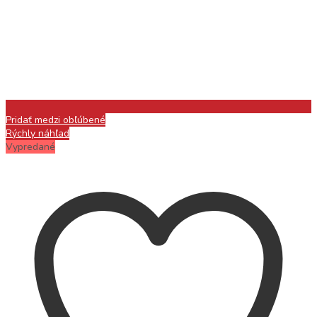
Pridať medzi obľúbené
Rýchly náhľad
Vypredané