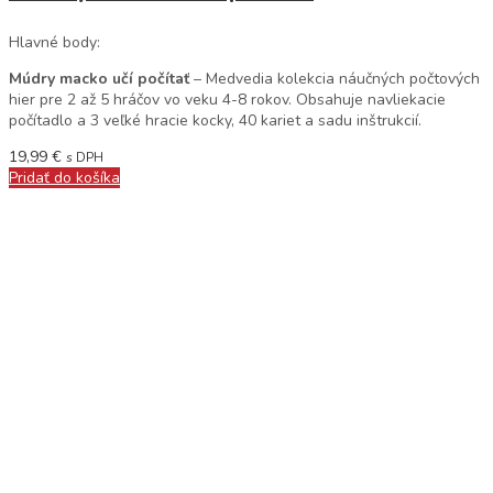
Hlavné body:
Múdry macko učí počítať
– Medvedia kolekcia náučných počtových
hier pre 2 až 5 hráčov vo veku 4-8 rokov. Obsahuje navliekacie
počítadlo a 3 veľké hracie kocky, 40 kariet a sadu inštrukcií.
19,99
€
s DPH
Pridať do košíka