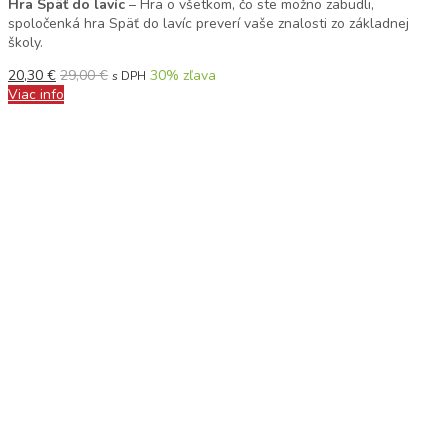
Hra Späť do lavíc
– Hra o všetkom, čo ste možno zabudli,
spoločenká hra Späť do lavíc preverí vaše znalosti zo základnej
školy.
20,30
€
29,00
€
30
% zľava
s DPH
Viac info