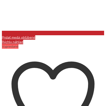
Pridať medzi obľúbené
Rýchly náhľad
Vypredané