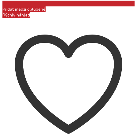
Pridať medzi obľúbené
Rýchly náhľad