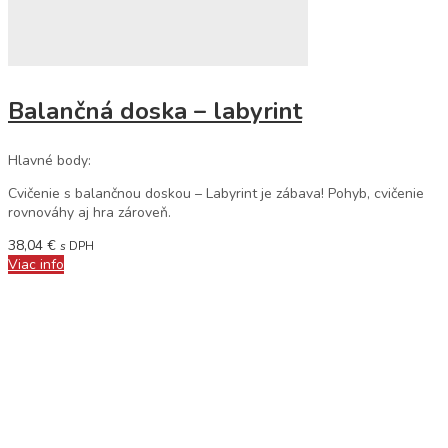
Balančná doska – labyrint
Hlavné body:
Cvičenie s balančnou doskou – Labyrint je zábava! Pohyb, cvičenie
rovnováhy aj hra zároveň.
38,04
€
s DPH
Viac info