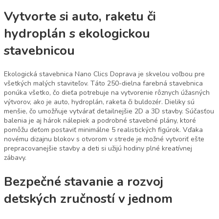
Vytvorte si auto, raketu či
hydroplán s ekologickou
stavebnicou
Ekologická stavebnica Nano Clics Doprava je skvelou voľbou pre
všetkých malých staviteľov. Táto 250-dielna farebná stavebnica
ponúka všetko, čo dieťa potrebuje na vytvorenie rôznych úžasných
výtvorov, ako je auto, hydroplán, raketa či buldozér. Dieliky sú
menšie, čo umožňuje vytvárať detailnejšie 2D a 3D stavby. Súčasťou
balenia je aj hárok nálepiek a podrobné stavebné plány, ktoré
pomôžu deťom postaviť minimálne 5 realistických figúrok. Vďaka
novému dizajnu blokov s otvorom v strede je možné vytvoriť ešte
prepracovanejšie stavby a deti si užijú hodiny plné kreatívnej
zábavy.
Bezpečné stavanie a rozvoj
detských zručností v jednom