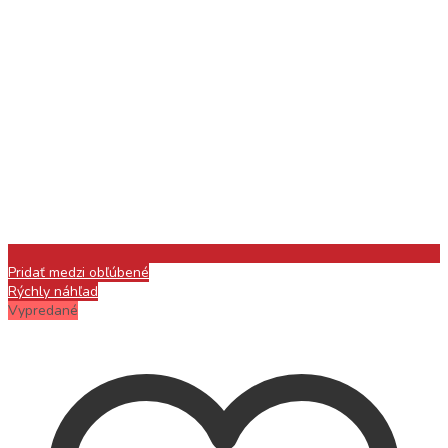
Pridať medzi obľúbené
Rýchly náhľad
Vypredané