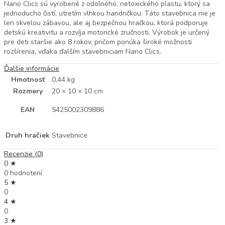
Nano Clics sú vyrobené z odolného, netoxického plastu, ktorý sa
jednoducho čistí, utretím vlhkou handričkou. Táto stavebnica nie je
len skvelou zábavou, ale aj bezpečnou hračkou, ktorá podporuje
detskú kreativitu a rozvíja motorické zručnosti. Výrobok je určený
pre deti staršie ako 8 rokov, pričom ponúka široké možnosti
rozšírenia, vďaka ďalším stavebniciam Nano Clics.
Ďalšie informácie
Hmotnosť
0,44 kg
Rozmery
20 × 10 × 10 cm
EAN
5425002309886
Druh hračiek
Stavebnice
Recenzie (0)
0 ★
0 hodnotení
5 ★
0
4 ★
0
3 ★