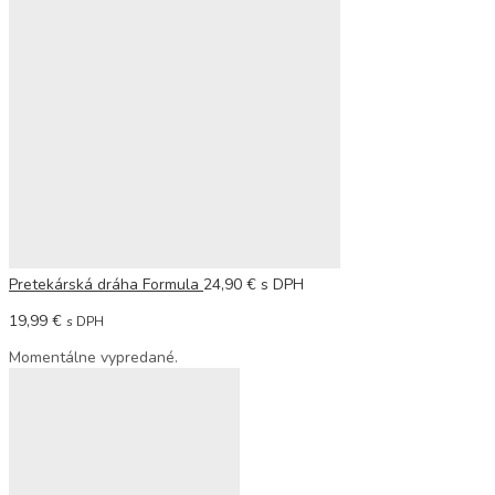
Pretekárská dráha Formula
24,90
€
s DPH
19,99
€
s DPH
Momentálne vypredané.