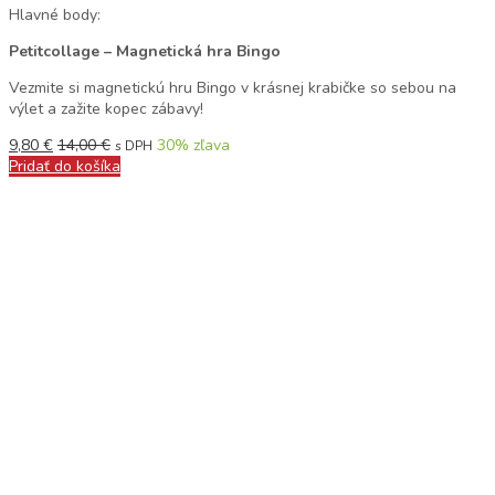
Hlavné body:
Petitcollage – Magnetická hra Bingo
Vezmite si magnetickú hru Bingo v krásnej krabičke so sebou na
výlet a zažite kopec zábavy!
9,80
€
14,00
€
30
% zľava
s DPH
Pridať do košíka