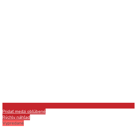
Pridať medzi obľúbené
Rýchly náhľad
Vypredané