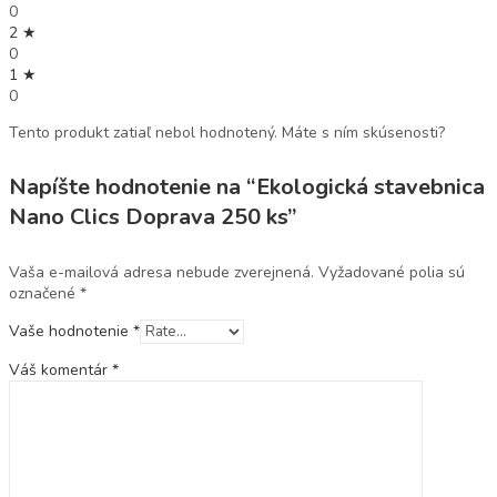
0
2 ★
0
1 ★
0
Tento produkt zatiaľ nebol hodnotený. Máte s ním skúsenosti?
Napíšte hodnotenie na “Ekologická stavebnica
Nano Clics Doprava 250 ks”
Vaša e-mailová adresa nebude zverejnená.
Vyžadované polia sú
označené
*
Vaše hodnotenie
*
Váš komentár
*