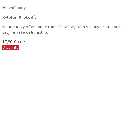
Hlavné body:
Xylofón Krokodíl
Na tomto xylofóne bude radosť hrať! Xylofón s motívom krokodíla
zaujme vaše deti naplno.
17,90
€
s DPH
Viac info