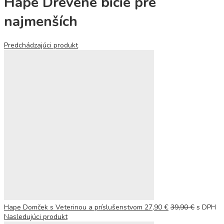
Hape Drevené bicie pre
najmenších
Predchádzajúci produkt
Hape Domček s Veterinou a príslušenstvom
27,90
€
39,90
€
s DPH
Nasledujúci produkt