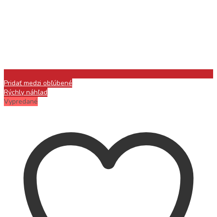
Pridať medzi obľúbené
Rýchly náhľad
Vypredané