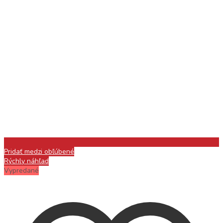
Pridať medzi obľúbené
Rýchly náhľad
Vypredané