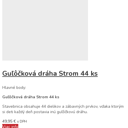
Guľôčková dráha Strom 44 ks
Hlavné body:
Guľôčková dráha Strom 44 ks
Stavebnica obsahuje 44 dielikov a zábavných prvkov, vďaka ktorým
si deti každý deň postavia inú guľôčkovú dráhu.
49,95
€
s DPH
Viac info