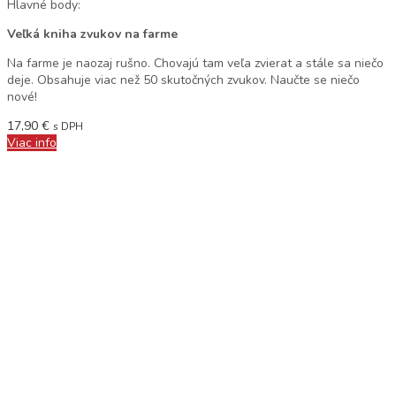
Hlavné body:
Veľká kniha zvukov na farme
Na farme je naozaj rušno. Chovajú tam veľa zvierat a stále sa niečo
deje. Obsahuje viac než 50 skutočných zvukov. Naučte se niečo
nové!
17,90
€
s DPH
Viac info