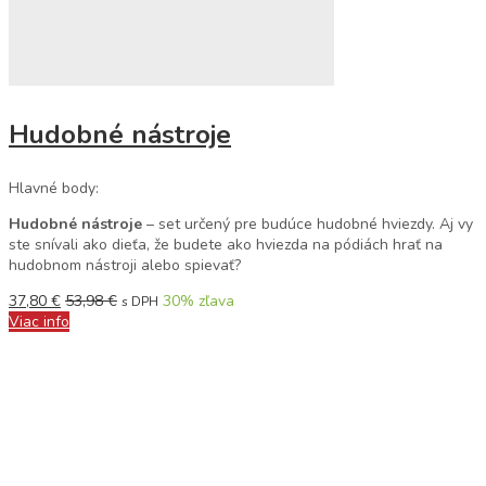
Hudobné nástroje
Hlavné body:
Hudobné nástroje
– set určený pre budúce hudobné hviezdy. Aj vy
ste snívali ako dieťa, že budete ako hviezda na pódiách hrať na
hudobnom nástroji alebo spievať?
37,80
€
53,98
€
30
% zľava
s DPH
Viac info