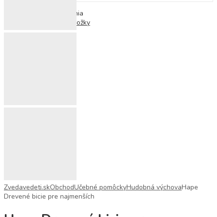
Populárne hľadania
Ortopedické podložky
Zvedavedeti.sk
Obchod
Učebné pomôcky
Hudobná výchova
Hape
Drevené bicie pre najmenších