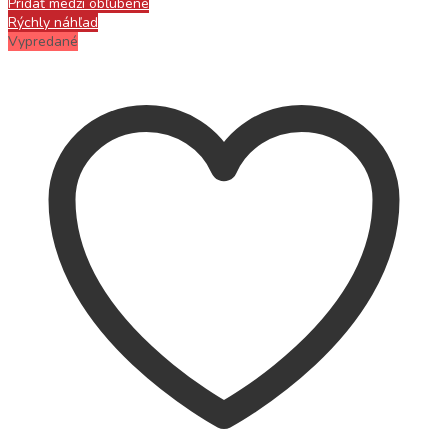
Pridať medzi obľúbené
Rýchly náhľad
Vypredané