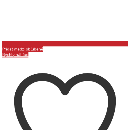
Pridať medzi obľúbené
Rýchly náhľad