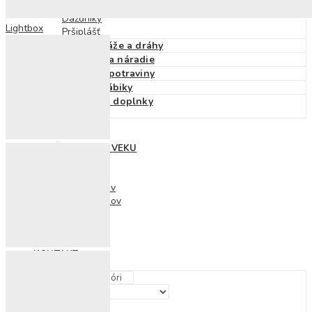
Detské klobúky
Dáždniky
Lightbox
Pršiplášť
Autá, vlaky, garáže a dráhy
Pracovné stoly a náradie
Kuchynky, riad, potraviny
Domčeky pre bábiky
Bábiky, kočíky a doplnky
NOVINKY
HRAČKY PODĽA VEKU
0 – 3 roky
3 – 6 rokov
7 – 10 rokov
10 – 12 rokov
ZĽAVY
ZNAČKY
BLOG
KONTAKT
Hľadať