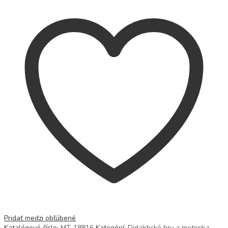
Pridať medzi obľúbené
Katalógové číslo:
MT-18816
Kategórií:
Didaktické hry a motorika
,