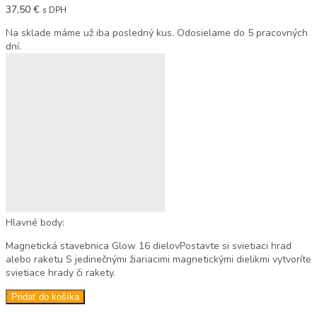
37,50
€
s DPH
Na sklade máme už iba posledný kus. Odosielame do 5 pracovných
dní.
Hlavné body:
Magnetická stavebnica Glow 16 dielovPostavte si svietiaci hrad
alebo raketu S jedinečnými žiariacimi magnetickými dielikmi vytvoríte
svietiace hrady či rakety.
Pridať do košíka