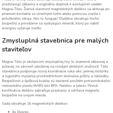
predstavujú zábavný a originálny doplnok k existujúcim sadám
Magna-Tiles. Žiarivá vlastnosť magnetických dielikov sa aktivuje pri
priamom kontakte so slnečnými lúčmi alebo pomocou svetla z
priloženého zdroja. Ako to funguje? Dlaždice obsahujú fosfor,
bezpečný a prirodzene sa vyskytujúci minerál, ktorý po nabití
energiou vyžaruje svetlo.
Zmysluplná stavebnica pre malých
staviteľov
Magna-Tiles je zástancom zmysluplnej hry, to znamená zábavnej a
pútavej, no zároveň založenej na rozvíjaní detských zručností. Táto
stavebnica podporuje rozvoj koordinácie ruka-oko, jemnej motoriky
a logického myslenia prostredníctvom skúmania príčiny a následku.
Bezpečnosť a špičková kvalita sú zaistené použitím potravinárskeho,
netoxického plastu MABS bez BPA, ftalátov a latexu. Pevná
konštrukcia dielikov zabraňuje praskaniu a udržiava magnety
bezpečne na svojom mieste.
Sada obsahuje 16 magnetických dielikov:
4x štvorec,