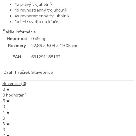
4x pravý trojuholník,
4x rovnostranný trojuholník,
4x rovnoramenný trojuholník,
1x LED svetlo na kľúče.
Ďalšie informácie
Hmotnosť
0,49 kg
Rozmery
22,86 × 5,08 × 19,05 cm
EAN
631291188162
Druh hračiek
Stavebnice
Recenzie (0)
0 ★
0 hodnotení
5 ★
0
4 ★
0
3 ★
0
2 ★