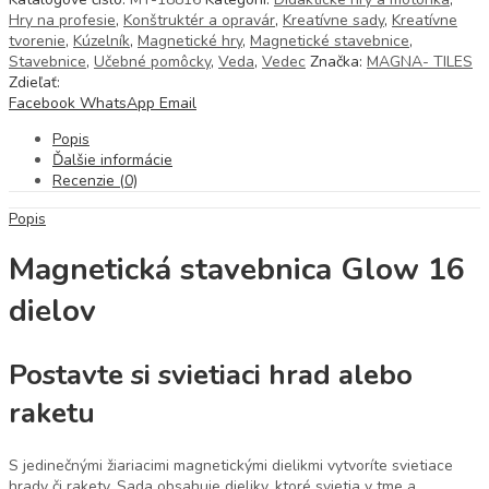
Hry na profesie
,
Konštruktér a opravár
,
Kreatívne sady
,
Kreatívne
tvorenie
,
Kúzelník
,
Magnetické hry
,
Magnetické stavebnice
,
Stavebnice
,
Učebné pomôcky
,
Veda
,
Vedec
Značka:
MAGNA- TILES
Zdieľať:
Facebook
WhatsApp
Email
Popis
Ďalšie informácie
Recenzie (0)
Popis
Magnetická stavebnica Glow 16
dielov
Postavte si svietiaci hrad alebo
raketu
S jedinečnými žiariacimi magnetickými dielikmi vytvoríte svietiace
hrady či rakety. Sada obsahuje dieliky, ktoré svietia v tme a