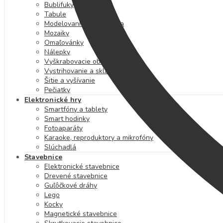
Bublifuky
Tabule
Modelovanie a plastelína
Mozaiky
Omaľovánky
Nálepky
Vyškrabovacie obrázky
Vystrihovanie a skladanie
Šitie a vyšívanie
Pečiatky
Elektronické hry
Smartfóny a tablety
Smart hodinky
Fotoaparáty
Karaoke, reproduktory a mikrofóny
Slúchadlá
Stavebnice
Elektronické stavebnice
Drevené stavebnice
Guľôčkové dráhy
Lego
Kocky
Magnetické stavebnice