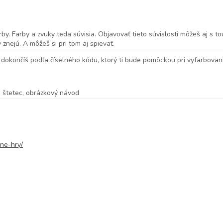
rby. Farby a zvuky teda súvisia. Objavovať tieto súvislosti môžeš aj s t
 znejú. A môžeš si pri tom aj spievať.
h dokončíš podľa číselného kódu, ktorý ti bude pomôckou pri vyfarbovan
a štetec, obrázkový návod
ne-hry/