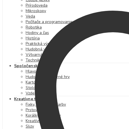
Prírodoveda
Mikroskopy
Veda
Počítače a programovanie
Robotika
Hodiny a čas
História
Praktická výchova
Hudobná výchova
Výtvarná výchova
Technika
Spoločenské hry
Hlavolamy
Hudobné a výtvarné hry
Kartové hry
Stolové hry
Vzdelávacie hry
Kreatívne tvorenie
Fixky, pastelky a farby
Prstové farby
Korálky a kamienky
Kreatívne sady
Slizy