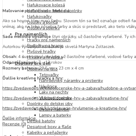
Nafukovacie kolesá
Maľovanie podľa čísiel – Melódia
Nafukovacie lopty a doplnky
Nafukovačky
Ako sa hovorí, tóny majú farbu. Slovom tón sa tiež označuje odtieň fa
Osušky a pončá
vnímaj, ako na teba pôsobia farby a skús si predstaviť, ako tieto vtáky
Osušky a plienky
Pre najmenších
Sada melódia obsahuje
štyri obrázky, už čiastočne vyfarbené. Ty ic
Hračky pre najmenších
Podložky na hranie
Autorkou výrazných obrázkov je skvelá Martyna Zoltaszek.
Plyšové hračky
Obsah:
4 ilustrované obrázky, už čiastočne vyfarbené, vodové farby 
Hrkálky a hryzátka
Odporúčaný vek:
7 – 13 rokov
Doplnky pre deti
Rozmery balenia:
29,5 cm x 23 cm x 4 cm
Doplnky na telo
Tetovačky
Ďalšie kreatívne hračky a hry:
Náhrdelníky, náramky a prstienky
Náušnice
https://zvedavedeti.sk/k/spolocenske-hry-a-zabava/hudobne-a-vytvar
Laky na nechty
Vlasové doplnky
https://zvedavedeti.sk/k/spolocenske-hry-a-zabava/kreativne-hry/
Doplnky do detskej izby
https://zvedavedeti.sk/k/vzdelavacie-hry/umenie-a-kreativne-hry/
Detský nábytok
Lampy a baterky
Ďalšie informácie
Detské batohy
Recenzie (0)
Desiatové boxy a fľaše
Kabelky a peňaženky