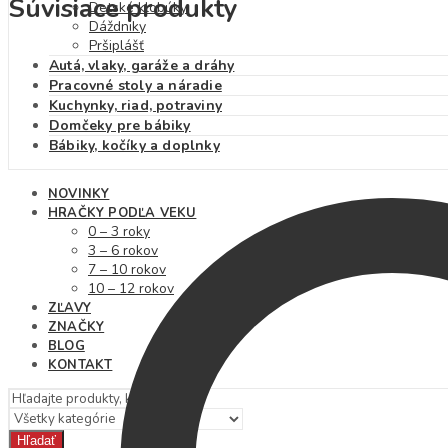
Súvisiace produkty
Detské klobúky
Dáždniky
Pršiplášť
Autá, vlaky, garáže a dráhy
Pracovné stoly a náradie
Kuchynky, riad, potraviny
Domčeky pre bábiky
Bábiky, kočíky a doplnky
NOVINKY
HRAČKY PODĽA VEKU
0 – 3 roky
3 – 6 rokov
7 – 10 rokov
10 – 12 rokov
ZĽAVY
ZNAČKY
BLOG
KONTAKT
Hľadať