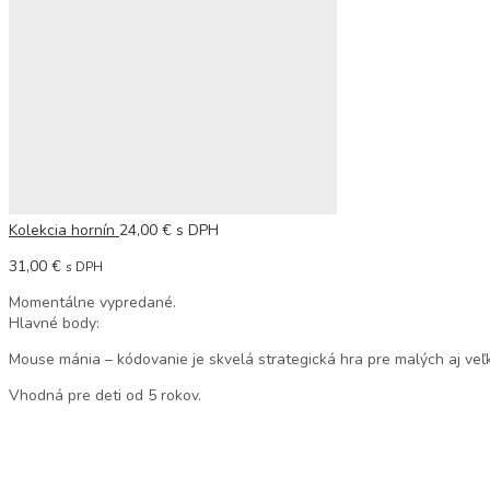
Populárne hľadania
Ortopedické podložky
Kolekcia hornín
24,00
€
s DPH
31,00
€
s DPH
Momentálne vypredané.
Hlavné body:
Mouse mánia – kódovanie je skvelá strategická hra pre malých aj veľk
Vhodná pre deti od 5 rokov.