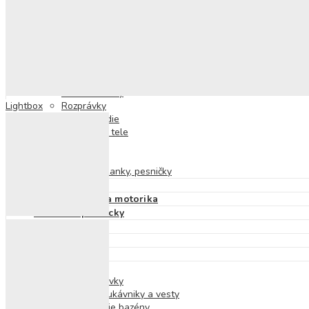
Skrutkovacie stavebnice
Detské knihy
Výchovné a náučné
Pracovné zošity
Nálepkové knihy a zošity
Knihy s okienkami
Príprava do školy
Zvukové knihy
Lightbox
Rozprávky
Encyklopédie
O ľudskom tele
O prírode
Príbehy
Básne, riekanky, pesničky
Puzzle
Didaktické hry a motorika
Hudobné pomôcky
Magnetické hry
Hry na von
Hry na cesty
Hry do vody
Detské plavky
Plavecké rukávniky a vesty
Nafukovacie bazény