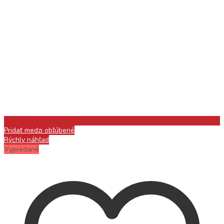
Pridať medzi obľúbené
Rýchly náhľad
Vypredané