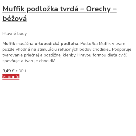
Muffik podložka tvrdá – Orechy –
béžová
Hlavné body:
Muffik
masážna
ortopedická podloha.
Podložka Muffik v tvare
puzzle vhodná na stimuláciu reflexných bodov chodidiel. Podporuje
tvarovanie priečnej a pozdĺžnej klenby. Hravou formou dieťa cvičí,
spevňuje a tvaruje chodidlá.
9,49
€
s DPH
Viac info