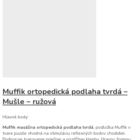
Muffik ortopedická podlaha tvrdá –
Mušle – ružová
Hlavné body:
Muffik masážna ortopedická podlaha tvrdá
, podložka Muffik v
tvare puzzle vhodná na stimuláciu reflexných bodov chodidiel.
Podporuje tvarovanie priečnej a pozdĺžnej klenby. Hravou formou