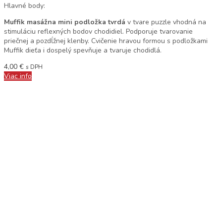
Hlavné body:
Muffik masážna mini podložka tvrdá
v tvare puzzle vhodná na
stimuláciu reflexných bodov chodidiel. Podporuje tvarovanie
priečnej a pozdĺžnej klenby. Cvičenie hravou formou s podložkami
Muffik dieťa i dospelý spevňuje a tvaruje chodidlá.
4,00
€
s DPH
Viac info