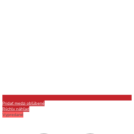
Pridať medzi obľúbené
Rýchly náhľad
Vypredané