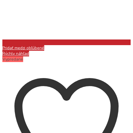
Pridať medzi obľúbené
Rýchly náhľad
Vypredané