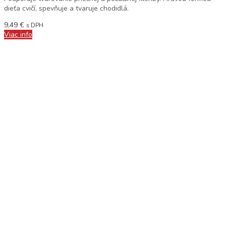
dieťa cvičí, spevňuje a tvaruje chodidlá.
9,49
€
s DPH
Viac info