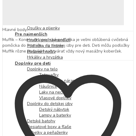
Nafukovacie kolesá
Nafukovacie lopty a doplnky
Nafukovačky
Osušky a pončá
Osušky a plienky
Hlavné body:
Pre najmenších
Muffik – Korene ortopedická podložka je veľmi obľúbená cvičebná
Hračky pre najmenších
pomôcka do interiéru, do detskej izby pre deti. Deti môžu podložky
Podložky na hranie
Muffik rôzne pospájať a vytvárať vždy nový masážny koberček.
Plyšové hračky
Hrkálky a hryzátka
Doplnky pre deti
Doplnky na telo
Tetovačky
Náhrdelníky, náramky a prstienky
Náušnice
Laky na nechty
Vlasové doplnky
Doplnky do detskej izby
Detský nábytok
Lampy a baterky
Detské batohy
Desiatové boxy a fľaše
Kabelky a peňaženky