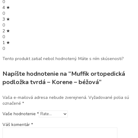
0
4 ★
0
3 ★
0
2 ★
0
1 ★
0
Tento produkt zatiaľ nebol hodnotený. Máte s ním skúsenosti?
Napíšte hodnotenie na “Muffik ortopedická
podložka tvrdá – Korene – béžová”
Vaša e-mailová adresa nebude zverejnená.
Vyžadované polia sú
označené
*
Vaše hodnotenie
*
Váš komentár
*