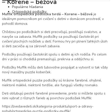
– Korene – béžová
Populárne hľadania
Ortopedické podložky
Muffik ortopedická podložka tvrdá – Korene – béžová
je
ideálnym pomocníkom pri cvičení s deťmi v domácom prostredí, v
pohodlí domova.
Chôdzou po podložkách si deti precvičujú, posilňujú svalstvo, a
navyše sa zabavia. Muffik podložky sa používajú častokrát pri
cvičení plochých nožičiek u detí. Formou hry pri plnení ľahkých úloh
si deti zacvičia aj sa zároveň zabavia.
Podložky používajú častokrát spolu s deťmi aj ich rodičia. Po celom
dni v práci si chodidlá premasírujú, prekrvia a oddýchnu si.
Podložky Muffik môžu deti ľubovoľne pospájať a vytvoriť si tak vždy
nový masážny puzzle koberček.
Muffik ortopedické puzzle podložky sú krásne farebné, ohybné,
niektoré mäkké, niektoré tvrdšie, ale fungujú všetky rovnako.
Deti obľubujú pestré farebné prevedenie, preto si môžete spolu s
nimi vybrať z rôznych farieb aj povrchov podložiek Muffik:
https://zvedavedeti.sk/kategoria-produktu/sport-a-zdravy-
pohyb/ortopedicke-puzzle-podlozky-muffik/