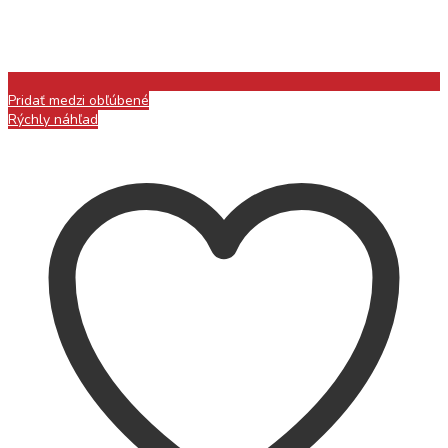
Pridať medzi obľúbené
Rýchly náhľad