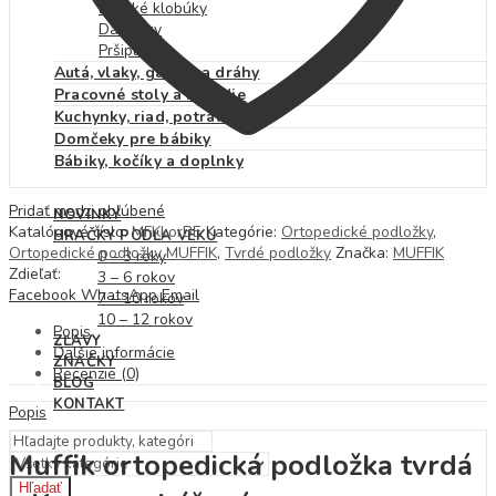
Detské klobúky
Dáždniky
Pršiplášť
Autá, vlaky, garáže a dráhy
Pracovné stoly a náradie
Kuchynky, riad, potraviny
Domčeky pre bábiky
Bábiky, kočíky a doplnky
Pridať medzi obľúbené
NOVINKY
Katalógové číslo:
MFKkorBE
Kategórie:
Ortopedické podložky
,
HRAČKY PODĽA VEKU
Ortopedické podložky MUFFIK
,
Tvrdé podložky
Značka:
MUFFIK
0 – 3 roky
Zdieľať:
3 – 6 rokov
Facebook
WhatsApp
Email
7 – 10 rokov
10 – 12 rokov
Popis
ZĽAVY
Ďalšie informácie
ZNAČKY
Recenzie (0)
BLOG
KONTAKT
Popis
Muffik ortopedická podložka tvrdá
Hľadať