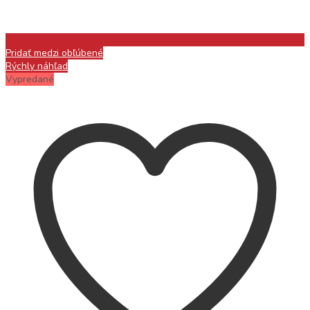
Pridať medzi obľúbené
Rýchly náhľad
Vypredané