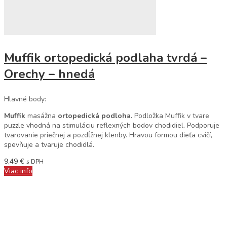
Muffik ortopedická podlaha tvrdá –
Orechy – hnedá
Hlavné body:
Muffik
masážna
ortopedická podloha.
Podložka Muffik v tvare
puzzle vhodná na stimuláciu reflexných bodov chodidiel. Podporuje
tvarovanie priečnej a pozdĺžnej klenby. Hravou formou dieťa cvičí,
spevňuje a tvaruje chodidlá.
9,49
€
s DPH
Viac info