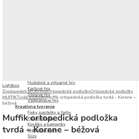
Prírodoveda
Mikroskopy
Veda
Počítače a programovanie
Robotika
Hodiny a čas
História
Praktická výchova
Hudobná výchova
Výtvarná výchova
Technika
Spoločenské hry
Hlavolamy
Hudobné a výtvarné hry
Lightbox
Kartové hry
Zvedavedeti.sk
Obchod
Ortopedické podložky
Ortopedické podložky
Stolové hry
MUFFIK
Tvrdé podložky
Muffik ortopedická podložka tvrdá – Korene –
Vzdelávacie hry
béžová
Kreatívne tvorenie
Fixky, pastelky a farby
Muffik ortopedická podložka
Prstové farby
Korálky a kamienky
tvrdá – Korene – béžová
Kreatívne sady
Slizy