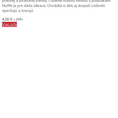
priečnej a pozdĺžnej klenby. Cvičenie hravou formou s podložkami
Muffik je pre dieťa zábava. Chodidlá si deti aj dospelí cvičením
spevňujú a tvarujú.
4,00
€
s DPH
Viac info