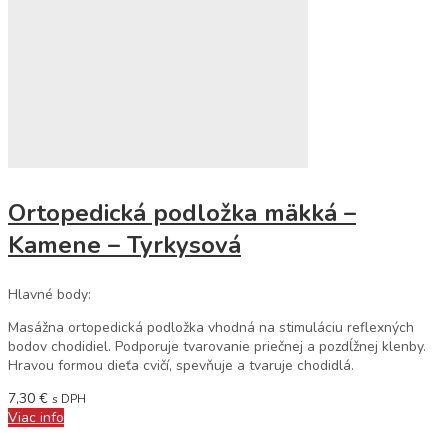
Ortopedická podložka mäkká –
Kamene – Tyrkysová
Hlavné body:
Masážna ortopedická podložka vhodná na stimuláciu reflexných
bodov chodidiel. Podporuje tvarovanie priečnej a pozdĺžnej klenby.
Hravou formou dieťa cvičí, spevňuje a tvaruje chodidlá.
7,30
€
s DPH
Viac info