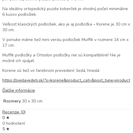
Na ideálny ortopedický puzzle koberček je vhodný počet minimálne
6 kusov podložiek.
Veľkosť klasických podložiek, ako je aj podložka – Korene je 30 cm x
30 cm.
V ponuke máme tiež mini verziu podložiek Muffik v rozmere 14 cm x
17 cm.
Muffik podložky a Ortodon podložky nie sú kompatibilné! Nie je
možné ich spájať.
Korene sú tiež vo farebnom prevedení: šedá, hnedá:
https://zvedavedeti.sk/?s=korene&product_cat=&post_type=product
Ďalšie informácie
Rozmery
30 x 30 cm
Recenzie (0)
0 ★
0 hodnotení
5 ★