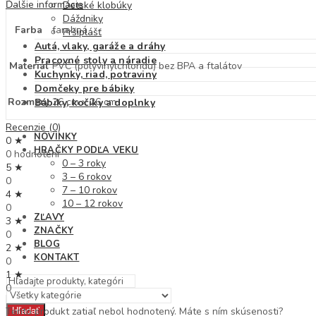
Ďalšie informácie
Detské klobúky
Dáždniky
Farba
farebná
Pršiplášť
Autá, vlaky, garáže a dráhy
Pracovné stoly a náradie
Materiál
PVC (polyvinylchloridu) bez BPA a ftalátov
Kuchynky, riad, potraviny
Domčeky pre bábiky
Rozmery
26 cm x 26 cm
Bábiky, kočíky a doplnky
Recenzie (0)
NOVINKY
0 ★
HRAČKY PODĽA VEKU
0 hodnotení
0 – 3 roky
5 ★
3 – 6 rokov
0
7 – 10 rokov
4 ★
10 – 12 rokov
0
ZĽAVY
3 ★
ZNAČKY
0
BLOG
2 ★
KONTAKT
0
1 ★
0
Tento produkt zatiaľ nebol hodnotený. Máte s ním skúsenosti?
Hľadať