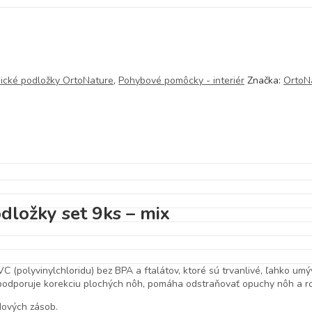
ické podložky OrtoNature
,
Pohybové pomôcky - interiér
Značka:
OrtoN
ložky set 9ks – mix
olyvinylchloridu) bez BPA a ftalátov, ktoré sú trvanlivé, ľahko umý
, podporuje korekciu plochých nôh, pomáha odstraňovať opuchy nôh a ro
dových zásob.