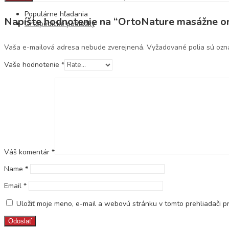
Populárne hľadania
Napíšte hodnotenie na “OrtoNature masážne or
Ortopedické podložky
Vaša e-mailová adresa nebude zverejnená.
Vyžadované polia sú oz
Vaše hodnotenie
*
Váš komentár
*
Name
*
Email
*
Uložiť moje meno, e-mail a webovú stránku v tomto prehliadači 