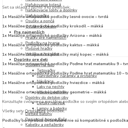
Nafukovacie kolesá
Set sa skladá z týchto 9 ks podložiek:
Nafukovacie lopty a doplnky
Nafukovačky
1x Masážne ortopedické podložky lesné ovocie –
tvrdá
Osušky a pončá
1x Masážne ortopedické podložky krokodíl – mäkká
Osušky a plienky
Pre najmenších
1x Masážne ortopedické podložky Arizona – mäkká
Hračky pre najmenších
Podložky na hranie
1x Masážne ortopedické podložky kaktus – mäkká
Plyšové hračky
Hrkálky a hryzátka
1x Masážne ortopedické podložky malý kopec – mäkká
Doplnky pre deti
1x Masážne ortopedické podložky Poďme hrať matematiku 9 – tv
Doplnky na telo
Tetovačky
1x Masážne ortopedické podložky Poďme hrať matematiku 10 – t
Náhrdelníky, náramky a prstienky
Náušnice
1x Masážne ortopedické podložky hviezdice – mäkká
Laky na nechty
1x Masážne ortopedické podložky geometrie – mäkká
Vlasové doplnky
Doplnky do detskej izby
Konzultujte cvičenie na masážnej podložke so svojím ortopédom alebo 
Detský nábytok
Lampy a baterky
Všetky sety
OrtoNature
podložiek.
Detské batohy
Desiatové boxy a fľaše
Podložky od výrobcu OrtoNature nie sú kompatibilné s podložka
Kabelky a peňaženky