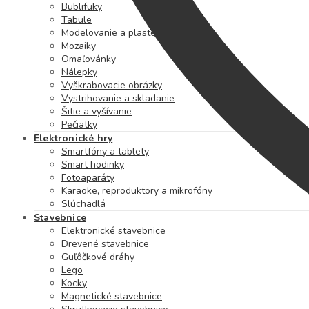
Bublifuky
Tabule
Modelovanie a plastelína
Mozaiky
Omaľovánky
Nálepky
Vyškrabovacie obrázky
Vystrihovanie a skladanie
Šitie a vyšívanie
Pečiatky
Elektronické hry
Smartfóny a tablety
Smart hodinky
Fotoaparáty
Karaoke, reproduktory a mikrofóny
Slúchadlá
Stavebnice
Elektronické stavebnice
Drevené stavebnice
Guľôčkové dráhy
Lego
Kocky
Magnetické stavebnice