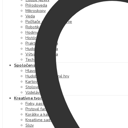
Prírodoveda
Mikroskopy
Veda
Počítače a programovanie
Robotika
Hodiny a čas
História
Praktická výchova
Hudobná výchova
Výtvarná výchova
Technika
Spoločenské hry
Hlavolamy
Hudobné a výtvarné hry
Kartové hry
Stolové hry
Vzdelávacie hry
Kreatívne tvorenie
Fixky, pastelky a farby
Prstové farby
Korálky a kamienky
Kreatívne sady
Slizy