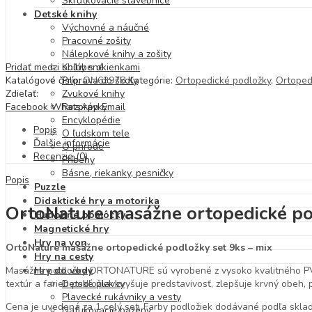
Skrutkovacie stavebnice
Detské knihy
Výchovné a náučné
Pracovné zošity
Nálepkové knihy a zošity
Pridať medzi obľúbené
Knihy s okienkami
Katalógové číslo:
ON63978
Kategórie:
Ortopedické podložky
,
Ortoped
Príprava do školy
Zdieľať:
Zvukové knihy
Facebook
WhatsApp
Email
Rozprávky
Encyklopédie
Popis
O ľudskom tele
Ďalšie informácie
O prírode
Recenzie (0)
Príbehy
Básne, riekanky, pesničky
Popis
Puzzle
Didaktické hry a motorika
OrtoNature masážne ortopedické pod
Hudobné pomôcky
Magnetické hry
Hry na von
OrtoNature masážne ortopedické podložky set 9ks – mix
Hry na cesty
Masážne podložky ORTONATURE sú vyrobené z vysoko kvalitného PVC (p
Hry do vody
textúr a farieb podložiek zvyšuje predstavivosť, zlepšuje krvný obeh
Detské plavky
Plavecké rukávniky a vesty
Cena je uvedená za 1 celý set. Farby podložiek dodávané podľa skla
Nafukovacie bazény