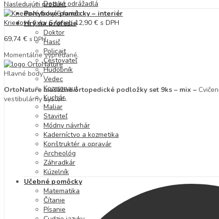
Detské odrážadlá
Nasledujúci produkt
Pohybové pomôcky – interiér
Kriedové fixky 6 farieb
12,90
€
s DPH
Hry na profesie
Doktor
69,74
€
s DPH
Hasič
Policajt
Momentálne vypredané.
Cestovateľ
Hudobník
Hlavné body:
Vedec
Kozmonaut
OrtoNature masážne ortopedické podložky set 9ks – mix –
Cvičen
Kuchár
vestibulárny systém.
Maliar
Staviteľ
Módny návrhár
Kaderníctvo a kozmetika
Konštruktér a opravár
Archeológ
Záhradkár
Kúzelník
Učebné pomôcky
Matematika
Čítanie
Písanie
Cudzie jazyky