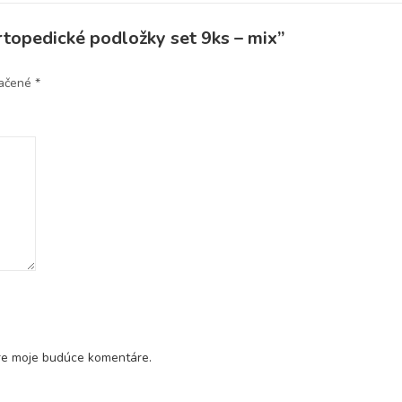
topedické podložky set 9ks – mix”
načené
*
pre moje budúce komentáre.