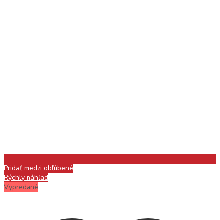
Pridať medzi obľúbené
Rýchly náhľad
Vypredané