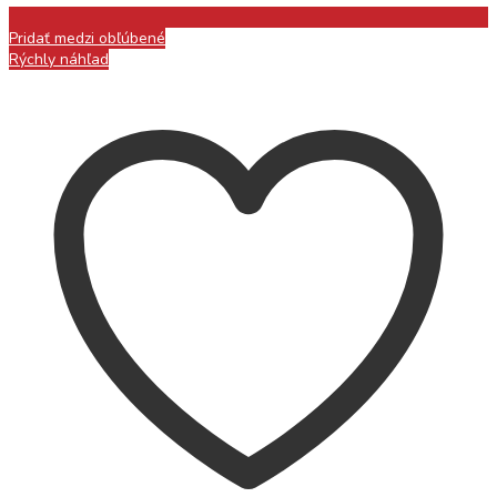
Pridať medzi obľúbené
Rýchly náhľad