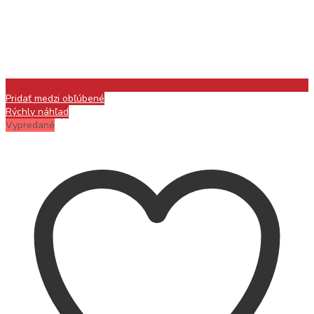
Pridať medzi obľúbené
Rýchly náhľad
Vypredané