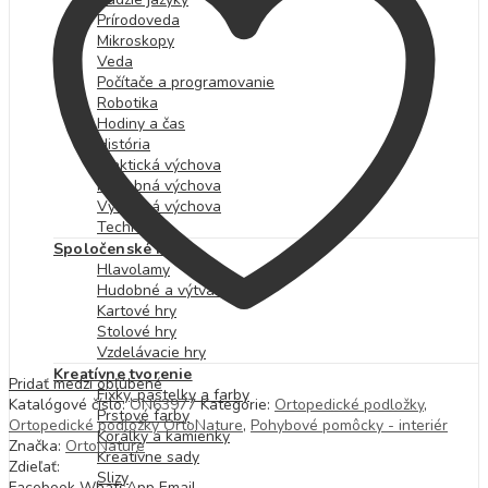
Prírodoveda
Mikroskopy
Veda
Počítače a programovanie
Robotika
Hodiny a čas
História
Praktická výchova
Hudobná výchova
Výtvarná výchova
Technika
Spoločenské hry
Hlavolamy
Hudobné a výtvarné hry
Kartové hry
Stolové hry
Vzdelávacie hry
Kreatívne tvorenie
Pridať medzi obľúbené
Fixky, pastelky a farby
Katalógové číslo:
ON63977
Kategórie:
Ortopedické podložky
,
Prstové farby
Ortopedické podložky OrtoNature
,
Pohybové pomôcky - interiér
Korálky a kamienky
Značka:
OrtoNature
Kreatívne sady
Zdieľať:
Slizy
Facebook
WhatsApp
Email