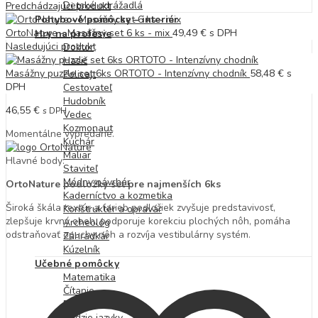
Detské odrážadlá
Predchádzajúci produkt
Pohybové pomôcky – interiér
OrtoNature - Masážny set 6 ks - mix
49,49
€
s DPH
Hry na profesie
Nasledujúci produkt
Doktor
Hasič
Masážny puzzle set 6ks ORTOTO - Intenzívny chodník
58,48
€
s
Policajt
DPH
Cestovateľ
Hudobník
46,55
€
s DPH
Vedec
Kozmonaut
Momentálne vypredané.
Kuchár
Maliar
Hlavné body:
Staviteľ
Módny návrhár
OrtoNature podložky set pre najmenších 6ks
Kaderníctvo a kozmetika
Široká škála textúr a farieb podložiek zvyšuje predstavivosť,
Konštruktér a opravár
zlepšuje krvný obeh, podporuje korekciu plochých nôh, pomáha
Archeológ
odstraňovať opuchy nôh a rozvíja vestibulárny systém.
Záhradkár
Kúzelník
Učebné pomôcky
Matematika
Čítanie
Písanie
Cudzie jazyky