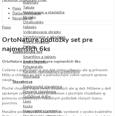
Bublifuky
Tabule
Popis
Modelovanie a plastelína
Ďalšie informácie
Mozaiky
Recenzie (0)
Omaľovánky
Nálepky
Popis
Vyškrabovacie obrázky
Vystrihovanie a skladanie
OrtoNature podložky set pre
Šitie a vyšívanie
Pečiatky
najmenších 6ks
Elektronické hry
Smartfóny a tablety
OrtoNature podložky set pre najmenších 6ks
Smart hodinky
Fotoaparáty
Cvičenie s podložkami je pre deti nielen zábavou ale aj prínosom.
Karaoke, reproduktory a mikrofóny
Môžu si chôdzou po nich a jednoduchými cvikmi vytvoriť správne
Slúchadlá
návyky.
Stavebnice
Elektronické stavebnice
Ploché chodidlá trápia nielen dospelých ale aj deti. Môžeme u detí
Drevené stavebnice
správnym cvičením predísť problémom s plochými chodidlami aj
Guľôčkové dráhy
pomocou ortopedických masážnych podložiek rôznych tvarov,
Lego
povrchov.
Kocky
Magnetické stavebnice
Masážne podložky ORTONATURE sú vyrobené z vysoko kvalitného