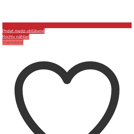
Pridať medzi obľúbené
Rýchly náhľad
Vypredané