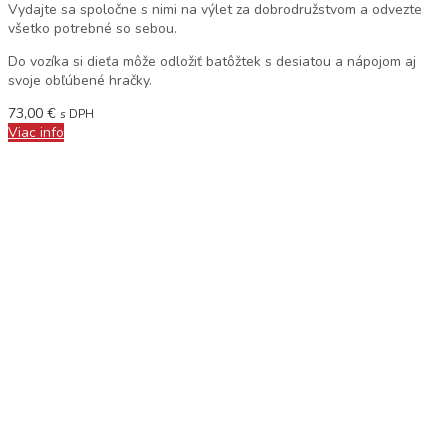
Vydajte sa spoločne s nimi na výlet za dobrodružstvom a odvezte
všetko potrebné so sebou.
Do vozíka si dieťa môže odložiť batôžtek s desiatou a nápojom aj
svoje obľúbené hračky.
73,00
€
s DPH
Viac info