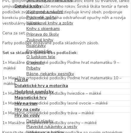
Skrutkovacie stavebnice
PVC (polyvinylchloridu) bez BPA a ftalátov, ktoré sú trvanlivé, ľahko
Detské knihy
umývateľné a budú slúžiť mnoho rokov.
Široká škála textúr a farieb
Výchovné a náučné
podložiek zvyšuje predstavivosť, zlepšuje krvný obeh, podporuje
Pracovné zošity
korekciu plochých nôh, pomáha odstraňovať opuchy nôh a rozvíja
Nálepkové knihy a zošity
vestibulárny systém.
Knihy s okienkami
Cena za set.
Príprava do školy
Zvukové knihy
Farby podložiek dodávané podľa skladových zásob.
Rozprávky
Encyklopédie
Set sa skladá z týchto 6 ks podložiek:
O ľudskom tele
1× Masážne ortopedické podložky Poďme hrať matematiku 9 –
O prírode
mäkké
Príbehy
Básne, riekanky, pesničky
1× Masážne ortopedické podložky Poďme hrať matematiku 10 –
Puzzle
mäkké
Didaktické hry a motorika
Hudobné pomôcky
1× Masážne ortopedické podložky hviezdice – mäkké
Magnetické hry
1× Masážne ortopedické podložky lesné ovocie – mäkké
Hry na von
Hry na cesty
1× Masážne ortopedické podložky tráva – mäkké
Hry do vody
Detské plavky
1× Masážne ortopedické podložky orechy – mäkké
Plavecké rukávniky a vesty
Nafukovacie bazény
Konzultujte cvičenie na masážnej podložke so svojím ortopédom