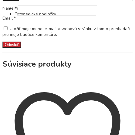
Name
*
Populárne hľadania
Ortopedické podložky
Email
*
Uložiť moje meno, e-mail a webovú stránku v tomto prehliadači
pre moje budúce komentáre.
Súvisiace produkty