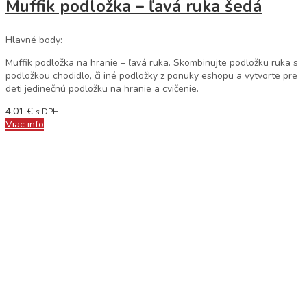
Muffik podložka – ľavá ruka šedá
Hlavné body:
Muffik podložka na hranie – ľavá ruka. Skombinujte podložku ruka s
podložkou chodidlo, či iné podložky z ponuky eshopu a vytvorte pre
deti jedinečnú podložku na hranie a cvičenie.
4,01
€
s DPH
Viac info