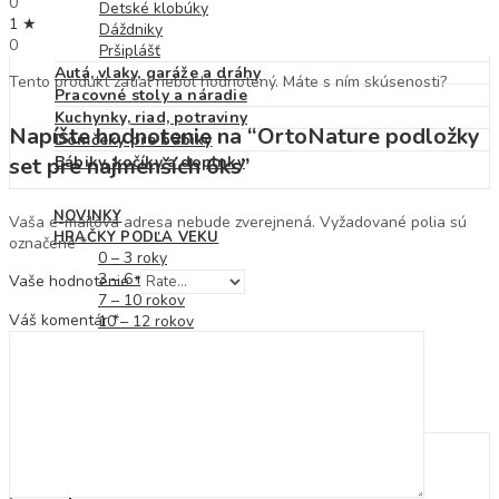
0
Detské klobúky
1 ★
Dáždniky
0
Pršiplášť
Autá, vlaky, garáže a dráhy
Tento produkt zatiaľ nebol hodnotený. Máte s ním skúsenosti?
Pracovné stoly a náradie
Kuchynky, riad, potraviny
Napíšte hodnotenie na “OrtoNature podložky
Domčeky pre bábiky
Bábiky, kočíky a doplnky
set pre najmenších 6ks”
NOVINKY
Vaša e-mailová adresa nebude zverejnená.
Vyžadované polia sú
HRAČKY PODĽA VEKU
označené
*
0 – 3 roky
3 – 6 rokov
Vaše hodnotenie
*
7 – 10 rokov
Váš komentár
*
10 – 12 rokov
ZĽAVY
ZNAČKY
BLOG
KONTAKT
Hľadať