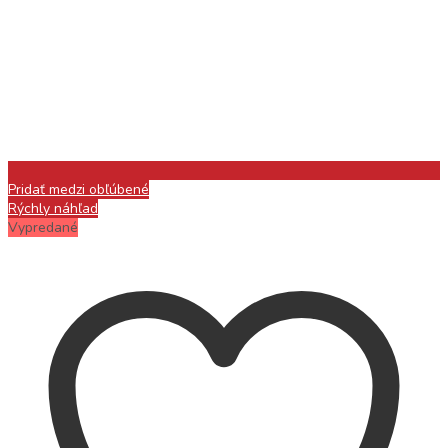
Pridať medzi obľúbené
Rýchly náhľad
Vypredané