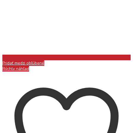
Pridať medzi obľúbené
Rýchly náhľad