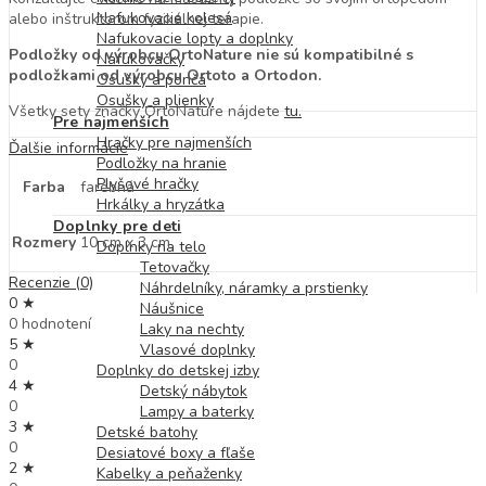
Nafukovacie kolesá
alebo inštruktorom fyzikálnej terapie.
Nafukovacie lopty a doplnky
Podložky od výrobcu OrtoNature nie sú kompatibilné s
Nafukovačky
podložkami od výrobcu Ortoto a Ortodon.
Osušky a pončá
Osušky a plienky
Všetky sety značky OrtoNature nájdete
tu.
Pre najmenších
Hračky pre najmenších
Ďalšie informácie
Podložky na hranie
Plyšové hračky
Farba
farebná
Hrkálky a hryzátka
Doplnky pre deti
Rozmery
10 cm x 3 cm
Doplnky na telo
Tetovačky
Recenzie (0)
Náhrdelníky, náramky a prstienky
0 ★
Náušnice
0 hodnotení
Laky na nechty
5 ★
Vlasové doplnky
0
Doplnky do detskej izby
4 ★
Detský nábytok
0
Lampy a baterky
3 ★
Detské batohy
0
Desiatové boxy a fľaše
2 ★
Kabelky a peňaženky