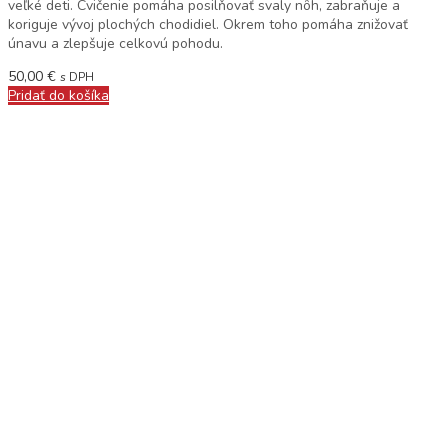
veľké deti. Cvičenie pomáha posilňovať svaly nôh, zabraňuje a
koriguje vývoj plochých chodidiel. Okrem toho pomáha znižovať
únavu a zlepšuje celkovú pohodu.
50,00
€
s DPH
Pridať do košíka