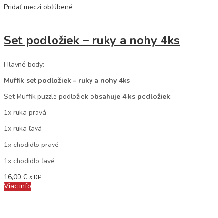
Pridať medzi obľúbené
Set podložiek – ruky a nohy 4ks
Hlavné body:
Muffik set podložiek – ruky a nohy 4ks
Set Muffik puzzle podložiek
obsahuje 4 ks podložiek
:
1x ruka pravá
1x ruka ľavá
1x chodidlo pravé
1x chodidlo ľavé
16,00
€
s DPH
Viac info