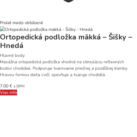
Pridať medzi obľúbené
Ortopedická podložka mäkká – Šišky –
Hnedá
Hlavné body:
Masážna ortopedická podložka vhodná na stimuláciu reflexných
bodov chodidiel. Podporuje tvarovanie priečnej a pozdĺžnej klenby.
Hravou formou dieťa cvičí, spevňuje a tvaruje chodidlá.
7,00
€
s DPH
Viac info