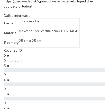
https://zvedavedeti.sk/k/pomocky-na-cvicenie/ortopedicke-
podlozky-ortodon/
Ďalšie informácie
Tmavomodrá
Farba
mäkčené PVC certifikácia CE EN 14041
Materiál
25 cm x 25 cm
Rozmery
Recenzie (0)
0 ★
0 hodnotení
5 ★
0
4 ★
0
3 ★
0
2 ★