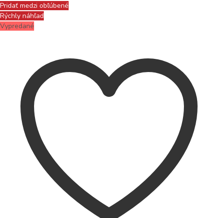
Pridať medzi obľúbené
Rýchly náhľad
Vypredané