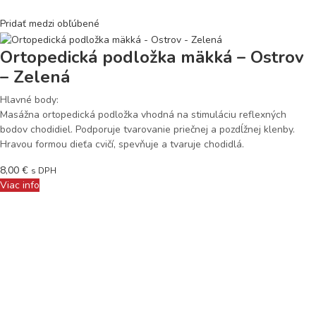
Pridať medzi obľúbené
Ortopedická podložka mäkká – Ostrov
– Zelená
Hlavné body:
Masážna ortopedická podložka vhodná na stimuláciu reflexných
bodov chodidiel. Podporuje tvarovanie priečnej a pozdĺžnej klenby.
Hravou formou dieťa cvičí, spevňuje a tvaruje chodidlá.
8,00
€
s DPH
Viac info