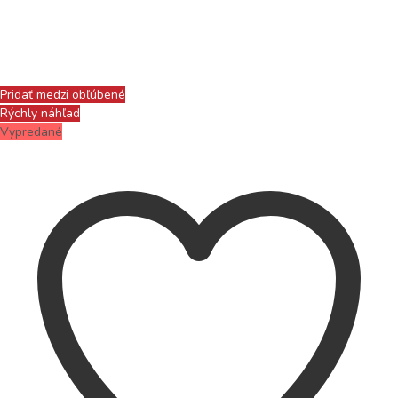
Pridať medzi obľúbené
Rýchly náhľad
Vypredané