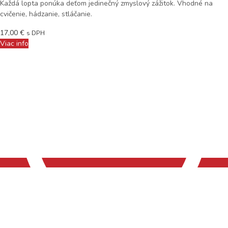
Každá lopta ponúka deťom jedinečný zmyslový zážitok. Vhodné na
cvičenie, hádzanie, stláčanie.
17,00
€
s DPH
Viac info