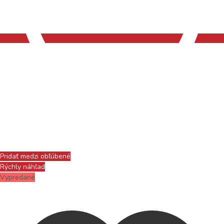
Pridať medzi obľúbené
Rýchly náhľad
Vypredané