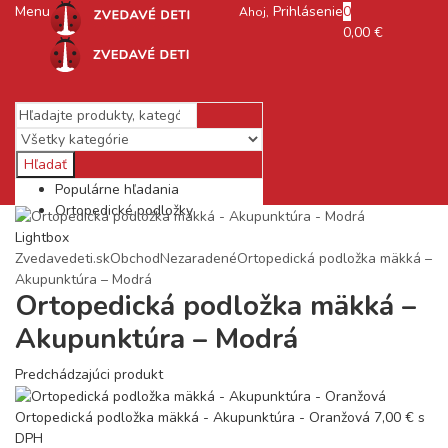
Menu
Prihlásenie
0
Ahoj,
0,00
€
Hľadať
Populárne hľadania
Ortopedické podložky
Lightbox
Zvedavedeti.sk
Obchod
Nezaradené
Ortopedická podložka mäkká –
Akupunktúra – Modrá
Ortopedická podložka mäkká –
Akupunktúra – Modrá
Predchádzajúci produkt
Ortopedická podložka mäkká - Akupunktúra - Oranžová
7,00
€
s
DPH