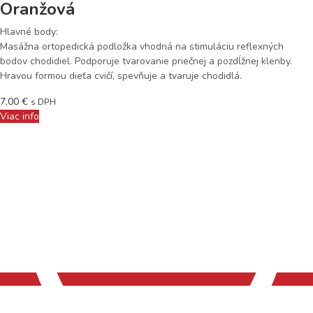
Oranžová
Hlavné body:
Masážna ortopedická podložka vhodná na stimuláciu reflexných
bodov chodidiel. Podporuje tvarovanie priečnej a pozdĺžnej klenby.
Hravou formou dieťa cvičí, spevňuje a tvaruje chodidlá.
7,00
€
s DPH
Viac info