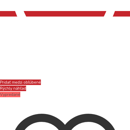
Pridať medzi obľúbené
Rýchly náhľad
Vypredané