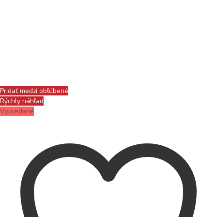
Pridať medzi obľúbené
Rýchly náhľad
Vypredané