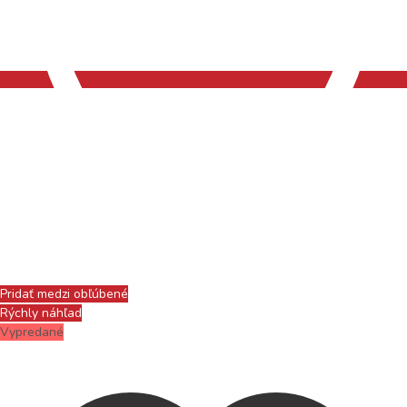
Pridať medzi obľúbené
Rýchly náhľad
Vypredané