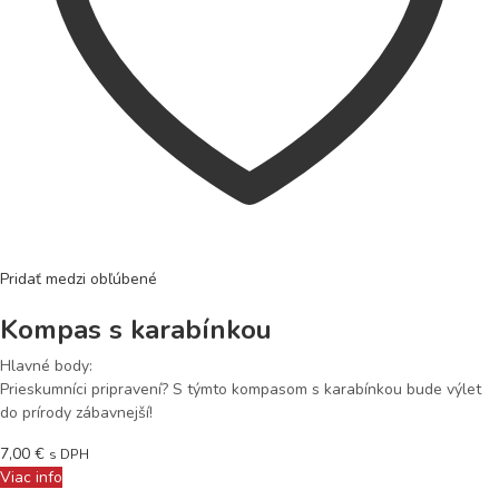
Pridať medzi obľúbené
Kompas s karabínkou
Hlavné body:
Prieskumníci pripravení? S týmto kompasom s karabínkou bude výlet
do prírody zábavnejší!
7,00
€
s DPH
Viac info