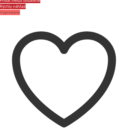
Pridať medzi obľúbené
Rýchly náhľad
Vypredané