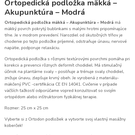
Ortopedická podložka mäkká –
Akupunktúra – Modrá
Ortopedická podložka mäkká – Akupunktúra – Modrá
má
mäkký povrch pokrytý bublinkami s malými hrotmi pripomínajúce
tŕne. Je v modrom prevedení. Narozdiel od skutočných tŕňov je
chodenie po tejto podložke príjemné, odstraňuje únavu, nervové
napätie, podporuje relaxáciu.
Ortopedická podložka s rôznymi textúrovými povrchmi pomáha pri
korekcii a prevencii rôznych deformít chodidiel. Má stimulačný
účinok na plantárne svaly – posilňuje a trénuje svaly chodidiel,
znižuje únavu, zlepšuje krvný obeh. Je vyrobená z materiálu-
mäkčený PVC -certifikácia CE EN 14041. Cvičenie v prípade
väčších ťažkostí odporúčame vopred konzultovať so svojím
ortopédom alebo inštruktorom fyzikálnej terapie.
Rozmer: 25 cm x 25 cm
Vyberte si z Ortodon podložiek a vytvorte svoj vlastný masážny
koberček!