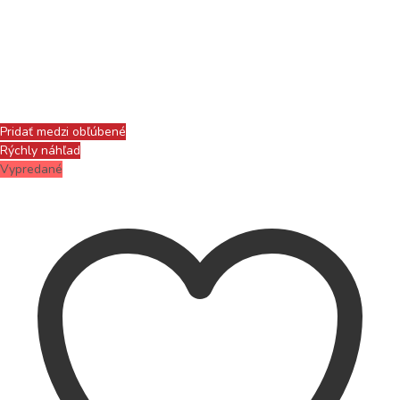
Pridať medzi obľúbené
Rýchly náhľad
Vypredané