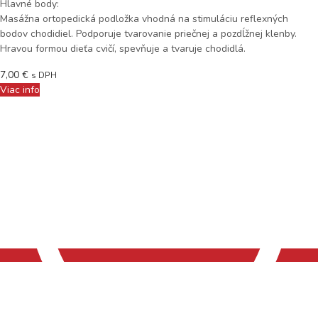
Hlavné body:
Masážna ortopedická podložka vhodná na stimuláciu reflexných
bodov chodidiel. Podporuje tvarovanie priečnej a pozdĺžnej klenby.
Hravou formou dieťa cvičí, spevňuje a tvaruje chodidlá.
7,00
€
s DPH
Viac info