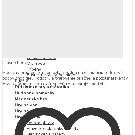
Skrutkovacie stavebnice
Detské knihy
Výchovné a náučné
Pracovné zošity
Nálepkové knihy a zošity
Knihy s okienkami
Príprava do školy
Zvukové knihy
Rozprávky
Encyklopédie
O ľudskom tele
Hlavné body:
O prírode
Príbehy
Masážna ortopedická podložka vhodná na stimuláciu reflexných
Básne, riekanky, pesničky
bodov chodidiel. Podporuje tvarovanie priečnej a pozdĺžnej klenby.
Puzzle
Hravou formou dieťa cvičí, spevňuje a tvaruje chodidlá.
Didaktické hry a motorika
Hudobné pomôcky
Magnetické hry
Hry na von
Hry na cesty
Hry do vody
Detské plavky
Plavecké rukávniky a vesty
Nafukovacie bazény