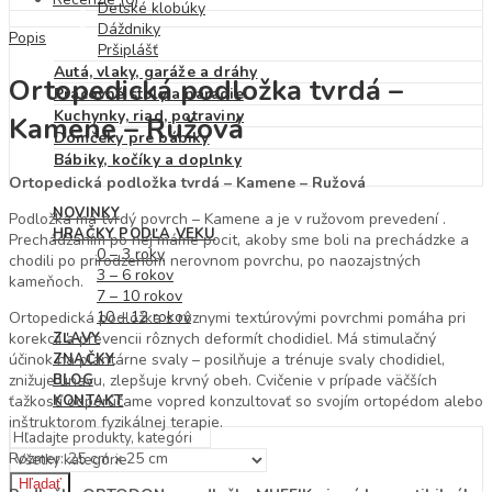
Detské klobúky
Dáždniky
Popis
Pršiplášť
Autá, vlaky, garáže a dráhy
Ortopedická podložka tvrdá –
Pracovné stoly a náradie
Kuchynky, riad, potraviny
Kamene – Ružová
Domčeky pre bábiky
Bábiky, kočíky a doplnky
Ortopedická podložka tvrdá – Kamene – Ružová
NOVINKY
Podložka má tvrdý povrch – Kamene a je v ružovom prevedení .
HRAČKY PODĽA VEKU
Prechádzaním po nej máme pocit, akoby sme boli na prechádzke a
0 – 3 roky
chodili po prirodzenom nerovnom povrchu, po naozajstných
3 – 6 rokov
kameňoch.
7 – 10 rokov
10 – 12 rokov
Ortopedická podložka s rôznymi textúrovými povrchmi pomáha pri
korekcii a prevencii rôznych deformít chodidiel. Má stimulačný
ZĽAVY
účinok na plantárne svaly – posilňuje a trénuje svaly chodidiel,
ZNAČKY
znižuje únavu, zlepšuje krvný obeh. Cvičenie v prípade väčších
BLOG
ťažkostí odporúčame vopred konzultovať so svojím ortopédom alebo
KONTAKT
inštruktorom fyzikálnej terapie.
Rozmer: 25 cm x 25 cm
Hľadať