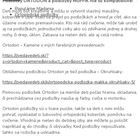
Podložky ORTODON a podložky MUFFIK nie sú kompatibilné!
Populárne hľadania
Deti môžu byť kreatívne a môžu si vytvoriť vlastný masážny
Ortopedické podložky
koberček v izbe. Stačí sa prejsť po podložkách a hneď je cítiť, ako sa
úžasne svalstvo premasírovalo. Kto má rád cvičenie, môže tak urobiť
aj na podložkách, jednoduché cviky ako sú zdvíhanie jednej a druhej
nohy, či drep, úklon. Zabavia sa nielen deti, ale aj celá rodina.
Ortodon – Kamene v iných farebných prevedeniach:
https://zvedavedeti.sk/?
s=ortodon+kamene&product_cat=&post_type=product
Obľúbenou podložkou Ortodon je tiež podložka – Okruhliaky :
https://zvedavedeti.sk/p/ortopedicka-podlozka-makka-okruhliaky-5/
Pomocou podložiek Ortodon sa menšie deti počas hrania, skladania,
či prechádzania cez podložky naučia aj farby, cvičia si motoriku.
Ortodon podložky sú v tvare puzzle, takže sa deti s nimi môžu
pohrať, vyskladať si ľubovoľný ortopedický koberček, pomôcku na
cvičenie. Vhodná je nielen do detskej izby, ale môžete ju položiť
napríklad aj do chodby, či obývačky. Keď podložky nepoužívate,
ľahko sa rozložia a uskladnia.