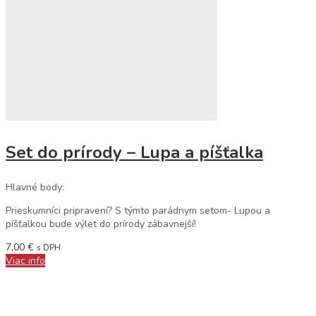
Set do prírody – Lupa a píšťalka
Hlavné body:
Prieskumníci pripravení? S týmto parádnym setom- Lupou a
píšťalkou bude výlet do prírody zábavnejší!
7,00
€
s DPH
Viac info