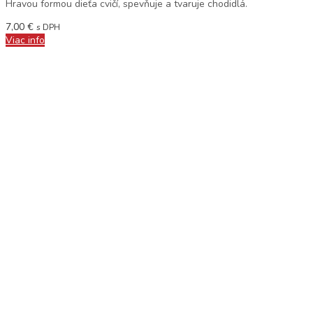
Hravou formou dieťa cvičí, spevňuje a tvaruje chodidlá.
7,00
€
s DPH
Viac info