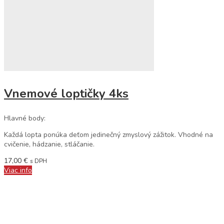
Vnemové loptičky 4ks
Hlavné body:
Každá lopta ponúka deťom jedinečný zmyslový zážitok. Vhodné na
cvičenie, hádzanie, stláčanie.
17,00
€
s DPH
Viac info