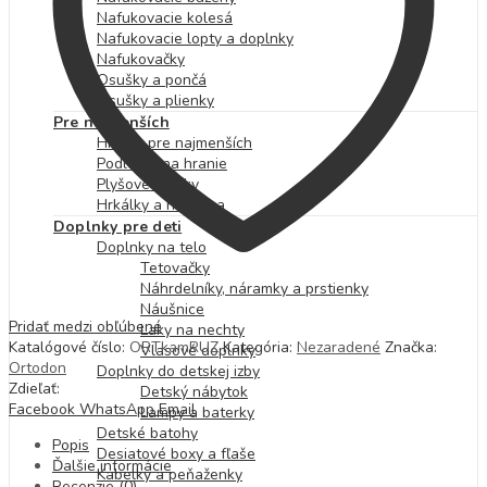
Nafukovacie kolesá
Nafukovacie lopty a doplnky
Nafukovačky
Osušky a pončá
Osušky a plienky
Pre najmenších
Hračky pre najmenších
Podložky na hranie
Plyšové hračky
Hrkálky a hryzátka
Doplnky pre deti
Doplnky na telo
Tetovačky
Náhrdelníky, náramky a prstienky
Náušnice
Pridať medzi obľúbené
Laky na nechty
Katalógové číslo:
ORTkamRUZ
Kategória:
Nezaradené
Značka:
Vlasové doplnky
Ortodon
Doplnky do detskej izby
Zdieľať:
Detský nábytok
Facebook
WhatsApp
Email
Lampy a baterky
Detské batohy
Popis
Desiatové boxy a fľaše
Ďalšie informácie
Kabelky a peňaženky
Recenzie (0)