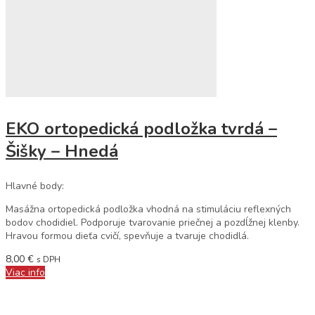
EKO ortopedická podložka tvrdá –
Šišky – Hnedá
Hlavné body:
Masážna ortopedická podložka vhodná na stimuláciu reflexných
bodov chodidiel. Podporuje tvarovanie priečnej a pozdĺžnej klenby.
Hravou formou dieťa cvičí, spevňuje a tvaruje chodidlá.
8,00
€
s DPH
Viac info