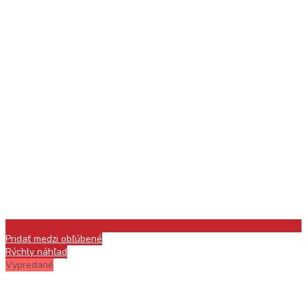
Pridať medzi obľúbené
Rýchly náhľad
Vypredané