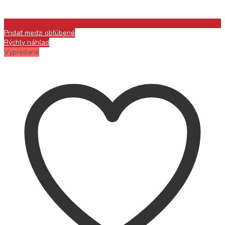
Pridať medzi obľúbené
Rýchly náhľad
Vypredané