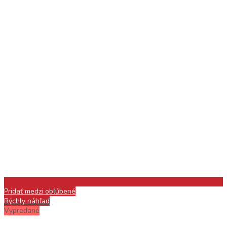
Pridať medzi obľúbené
Rýchly náhľad
Vypredané