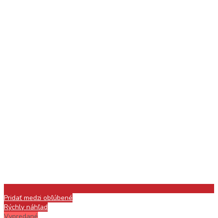
Pridať medzi obľúbené
Rýchly náhľad
Vypredané