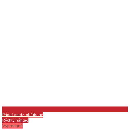
Pridať medzi obľúbené
Rýchly náhľad
Vypredané