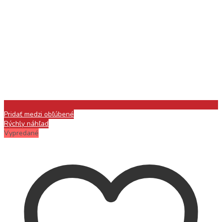
Pridať medzi obľúbené
Rýchly náhľad
Vypredané