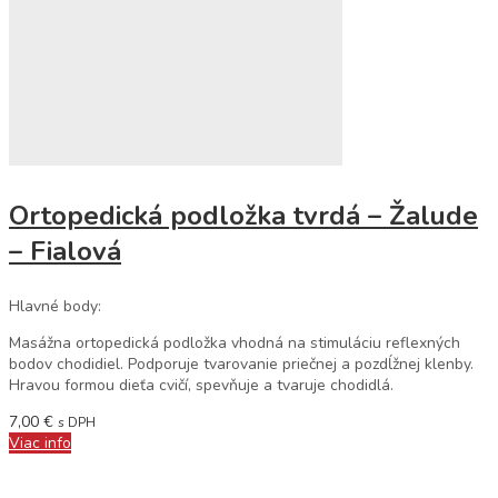
Ortopedická podložka tvrdá – Žalude
– Fialová
Hlavné body:
Masážna ortopedická podložka vhodná na stimuláciu reflexných
bodov chodidiel. Podporuje tvarovanie priečnej a pozdĺžnej klenby.
Hravou formou dieťa cvičí, spevňuje a tvaruje chodidlá.
7,00
€
s DPH
Viac info