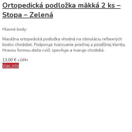
Ortopedická podložka mäkká 2 ks –
Stopa – Zelená
Hlavné body:
Masážna ortopedická podložka vhodná na stimuláciu reflexných
bodov chodidiel. Podporuje tvarovanie priečnej a pozdĺžnej klenby.
Hravou formou dieťa cvičí, spevňuje a tvaruje chodidlá.
13,00
€
s DPH
Viac info