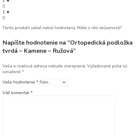
2 ★
0
1 ★
0
Tento produkt zatiaľ nebol hodnotený. Máte s ním skúsenosti?
Napíšte hodnotenie na “Ortopedická podložka
tvrdá – Kamene – Ružová”
Vaša e-mailová adresa nebude zverejnená.
Vyžadované polia sú
označené
*
Vaše hodnotenie
*
Váš komentár
*