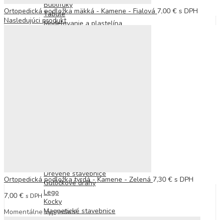
Bublifuky
Ortopedická podložka mäkká - Kamene - Fialová
7,00
€
s DPH
Tabule
Nasledujúci produkt
Modelovanie a plastelína
Mozaiky
Omaľovánky
Nálepky
Vyškrabovacie obrázky
Vystrihovanie a skladanie
Šitie a vyšívanie
Pečiatky
Elektronické hry
Smartfóny a tablety
Smart hodinky
Fotoaparáty
Karaoke, reproduktory a mikrofóny
Slúchadlá
Stavebnice
Elektronické stavebnice
Drevené stavebnice
Ortopedická podložka tvrdá - Kamene - Zelená
7,30
€
s DPH
Guľôčkové dráhy
Lego
7,00
€
s DPH
Kocky
Magnetické stavebnice
Momentálne vypredané.