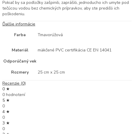
Pokiaľ by sa podložky zašpinili, zaprášili, jednoducho ich umyte pod
tečúcou vodou bez chemických prípravkov, aby ste predišli ich
poškodeniu.
Ďalšie informácie
Farba
Tmavorúžová
Materiál
mäkčené PVC certifikácia CE EN 14041
Odporúčaný vek
Rozmery
25 cm x 25 cm
Recenzie (0)
0 ★
0 hodnotení
5 ★
0
4 ★
0
3 ★
0