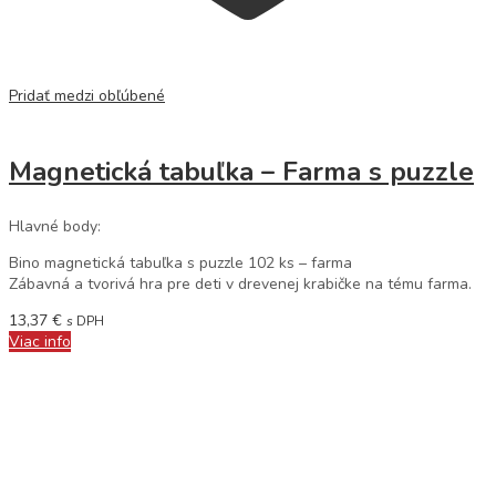
Pridať medzi obľúbené
Magnetická tabuľka – Farma s puzzle
Hlavné body:
Bino magnetická tabuľka s puzzle 102 ks – farma
Zábavná a tvorivá hra pre deti v drevenej krabičke na tému farma.
13,37
€
s DPH
Viac info