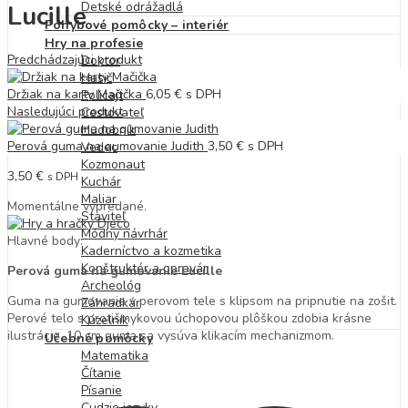
Detské odrážadlá
Lucille
Pohybové pomôcky – interiér
Hry na profesie
Predchádzajúci produkt
Doktor
Hasič
Držiak na karty Mačička
6,05
€
s DPH
Policajt
Nasledujúci produkt
Cestovateľ
Hudobník
Perová guma na gumovanie Judith
3,50
€
s DPH
Vedec
Kozmonaut
3,50
€
s DPH
Kuchár
Maliar
Momentálne vypredané.
Staviteľ
Módny návrhár
Hlavné body:
Kaderníctvo a kozmetika
Konštruktér a opravár
Perová guma na gumovanie Lucille
Archeológ
Guma na gumovanie v perovom tele s klipsom na pripnutie na zošit.
Záhradkár
Perové telo s protišmykovou úchopovou plôškou zdobia krásne
Kúzelník
ilustrácie. 10 cm guma sa vysúva klikacím mechanizmom.
Učebné pomôcky
Matematika
Čítanie
Písanie
Cudzie jazyky