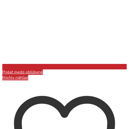
Pridať medzi obľúbené
Rýchly náhľad