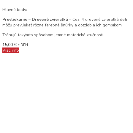
Hlavné body:
Prevliekanie – Drevené zvieratká
– Cez 4 drevené zvieratká deti
môžu prevliekať rôzne farebné šnúrky a dozdobia ich gombíkom.
Trénujú takýmto spôsobom jemné motorické zručnosti.
15,00
€
s DPH
Viac info