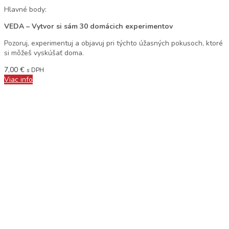
Hlavné body:
VEDA – Vytvor si sám 30 domácich experimentov
Pozoruj, experimentuj a objavuj pri týchto úžasných pokusoch, ktoré
si môžeš vyskúšať doma.
7,00
€
s DPH
Viac info