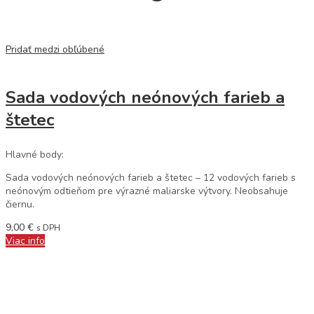
Pridať medzi obľúbené
Sada vodových neónových farieb a
štetec
Hlavné body:
Sada vodových neónových farieb a štetec – 12 vodových farieb s
neónovým odtieňom pre výrazné maliarske výtvory. Neobsahuje
čiernu.
9,00
€
s DPH
Viac info