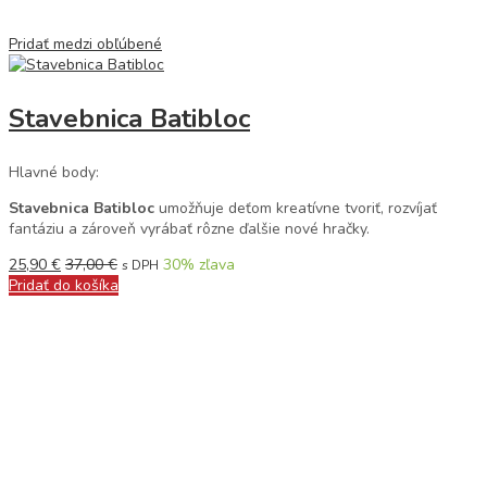
Pridať medzi obľúbené
Stavebnica Batibloc
Hlavné body:
Stavebnica Batibloc
umožňuje deťom kreatívne tvoriť, rozvíjať
fantáziu a zároveň vyrábať rôzne ďalšie nové hračky.
25,90
€
37,00
€
30
% zľava
s DPH
Pridať do košíka