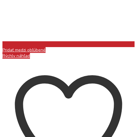
Pridať medzi obľúbené
Rýchly náhľad