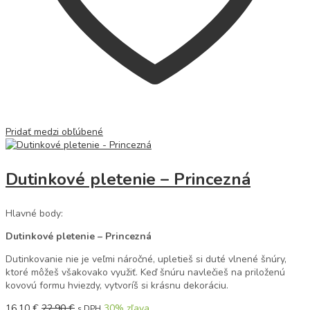
Pridať medzi obľúbené
Dutinkové pletenie – Princezná
Hlavné body:
Dutinkové pletenie – Princezná
Dutinkovanie nie je veľmi náročné, upletieš si duté vlnené šnúry,
ktoré môžeš všakovako využiť. Keď šnúru navlečieš na priloženú
kovovú formu hviezdy, vytvoríš si krásnu dekoráciu.
16,10
€
22,90
€
30
% zľava
s DPH