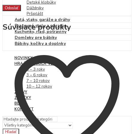
Detské klobúky
Dáždniky
Pršiplášť
Autá, vlaky, garáže a dráhy
Súvisiace produkty
Pracovné stoly a náradie
Kuchynky, riad, potraviny
Domčeky pre bábiky
Bábiky, kočíky a doplnky
NOVINKY
HRAČKY PODĽA VEKU
0 – 3 roky
3 – 6 rokov
7 – 10 rokov
10 – 12 rokov
ZĽAVY
ZNAČKY
BLOG
KONTAKT
Hľadať