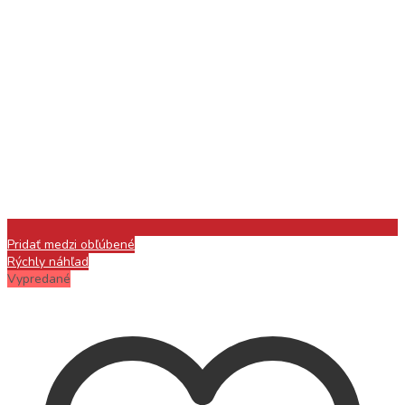
Pridať medzi obľúbené
Rýchly náhľad
Vypredané