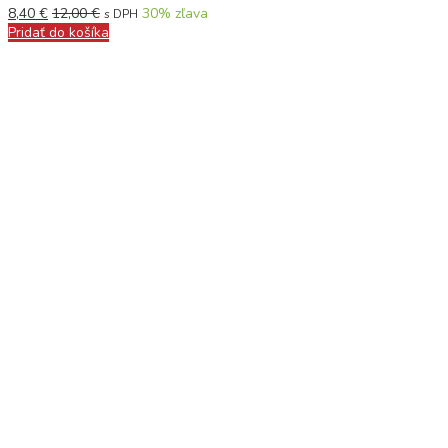
8,40
€
12,00
€
30
% zľava
s DPH
Pridať do košíka