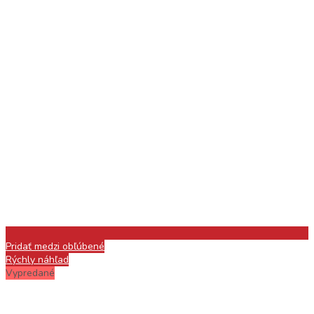
Pridať medzi obľúbené
Rýchly náhľad
Vypredané