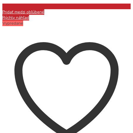
Pridať medzi obľúbené
Rýchly náhľad
Vypredané