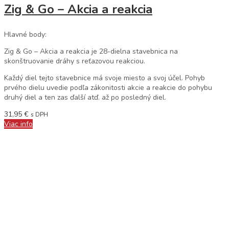
Zig & Go – Akcia a reakcia
Hlavné body:
Zig & Go – Akcia a reakcia je 28-dielna stavebnica na
skonštruovanie dráhy s reťazovou reakciou.
Každý diel tejto stavebnice má svoje miesto a svoj účel. Pohyb
prvého dielu uvedie podľa zákonitosti akcie a reakcie do pohybu
druhý diel a ten zas ďalší atď. až po posledný diel.
31,95
€
s DPH
Viac info