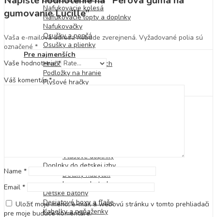
Napíšte hodnotenie na “Perová guma na
Nafukovacie kolesá
gumovanie Lucille”
Nafukovacie lopty a doplnky
Nafukovačky
Osušky a pončá
Vaša e-mailová adresa nebude zverejnená.
Vyžadované polia sú
Osušky a plienky
označené
*
Pre najmenších
Vaše hodnotenie
*
Hračky pre najmenších
Podložky na hranie
Váš komentár
*
Plyšové hračky
Hrkálky a hryzátka
Doplnky pre deti
Doplnky na telo
Tetovačky
Náhrdelníky, náramky a prstienky
Náušnice
Laky na nechty
Vlasové doplnky
Doplnky do detskej izby
Name
*
Detský nábytok
Lampy a baterky
Email
*
Detské batohy
Desiatové boxy a fľaše
Uložiť moje meno, e-mail a webovú stránku v tomto prehliadači
Kabelky a peňaženky
pre moje budúce komentáre.