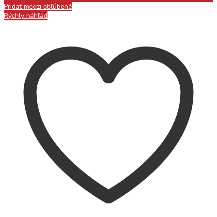
Pridať medzi obľúbené
Rýchly náhľad