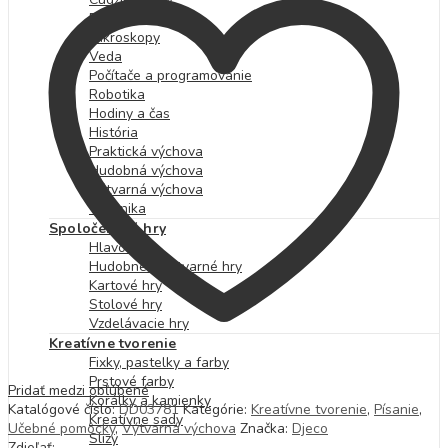
Prírodoveda
Mikroskopy
Veda
Počítače a programovanie
Robotika
Hodiny a čas
História
Praktická výchova
Hudobná výchova
Výtvarná výchova
Technika
Spoločenské hry
Hlavolamy
Hudobné a výtvarné hry
Kartové hry
Stolové hry
Vzdelávacie hry
Kreatívne tvorenie
Fixky, pastelky a farby
Prstové farby
Pridať medzi obľúbené
Korálky a kamienky
Katalógové číslo:
DD03781
Kategórie:
Kreatívne tvorenie
,
Písanie
,
Kreatívne sady
Učebné pomôcky
,
Výtvarná výchova
Značka:
Djeco
Slizy
Zdieľať: