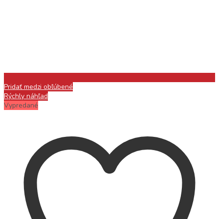
Pridať medzi obľúbené
Rýchly náhľad
Vypredané