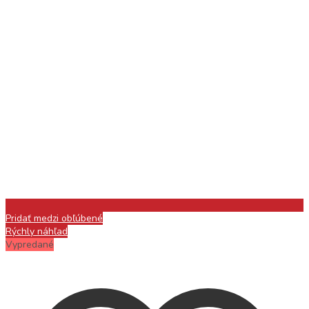
Pridať medzi obľúbené
Rýchly náhľad
Vypredané