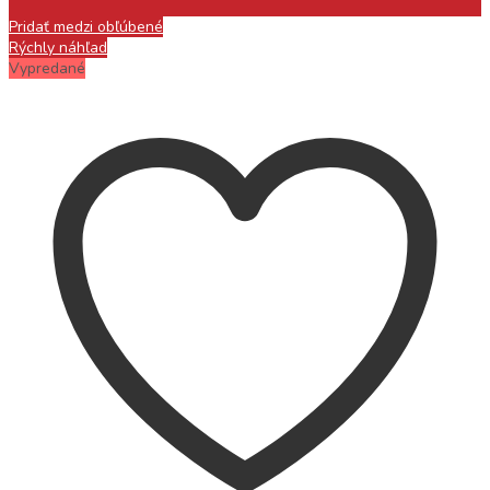
Pridať medzi obľúbené
Rýchly náhľad
Vypredané