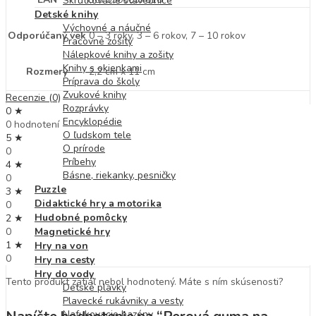
Skrutkovacie stavebnice
Detské knihy
Výchovné a náučné
Odporúčaný vek
0 – 3 roky, 3 – 6 rokov, 7 – 10 rokov
Pracovné zošity
Nálepkové knihy a zošity
Knihy s okienkami
Rozmery
2,2 cm x 11 cm
Príprava do školy
Zvukové knihy
Recenzie (0)
Rozprávky
0 ★
Encyklopédie
0 hodnotení
O ľudskom tele
5 ★
O prírode
0
Príbehy
4 ★
Básne, riekanky, pesničky
0
Puzzle
3 ★
Didaktické hry a motorika
0
Hudobné pomôcky
2 ★
0
Magnetické hry
1 ★
Hry na von
0
Hry na cesty
Hry do vody
Tento produkt zatiaľ nebol hodnotený. Máte s ním skúsenosti?
Detské plavky
Plavecké rukávniky a vesty
Nafukovacie bazény