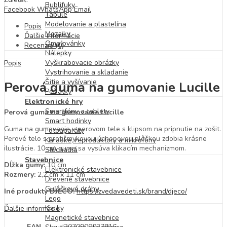
Bublifuky
Facebook
WhatsApp
Email
Tabule
Modelovanie a plastelína
Popis
Mozaiky
Ďalšie informácie
Omaľovánky
Recenzie (0)
Nálepky
Vyškrabovacie obrázky
Popis
Vystrihovanie a skladanie
Šitie a vyšívanie
Perová guma na gumovanie Lucille
Pečiatky
Elektronické hry
Smartfóny a tablety
Perová guma na gumovanie Lucille
Smart hodinky
Guma na gumovanie v perovom tele s klipsom na pripnutie na zošit.
Fotoaparáty
Perové telo s protišmykovou úchopovou plôškou zdobia krásne
Karaoke, reproduktory a mikrofóny
ilustrácie. 10 cm guma sa vysúva klikacím mechanizmom.
Slúchadlá
Stavebnice
Dĺžka gumy:
10 cm
Elektronické stavebnice
Rozmery:
2,2 cm x 11 cm
Drevené stavebnice
Guľôčkové dráhy
Iné produkty DJECO:
https://zvedavedeti.sk/brand/djeco/
Lego
Kocky
Ďalšie informácie
Magnetické stavebnice
EAN
3070900037816