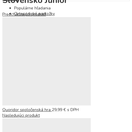
Slovensko Junior
Populárne hľadania
Ortopedické podložky
Predchádzajúci produkt
Quoridor spoločenská hra
29,99
€
s DPH
Nasledujúci produkt