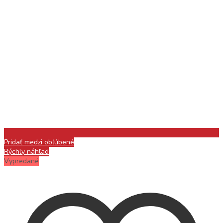
Pridať medzi obľúbené
Rýchly náhľad
Vypredané