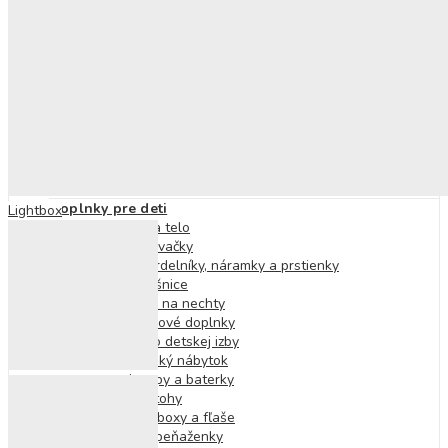
Nafukovacie kolesá
Nafukovacie lopty a doplnky
Nafukovačky
Osušky a pončá
Osušky a plienky
Pre najmenších
Hračky pre najmenších
Podložky na hranie
Plyšové hračky
Hrkálky a hryzátka
Doplnky pre deti
Lightbox
Doplnky na telo
Tetovačky
Náhrdelníky, náramky a prstienky
Náušnice
Laky na nechty
Vlasové doplnky
Doplnky do detskej izby
Detský nábytok
Lampy a baterky
Detské batohy
Desiatové boxy a fľaše
Kabelky a peňaženky