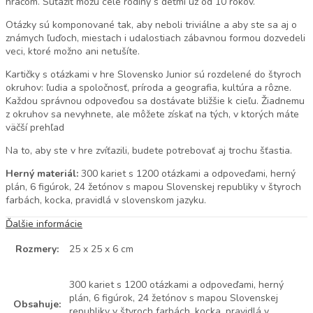
hráčom. Súťažiť môžu celé rodiny s deťmi už od 10 rokov.
Otázky sú komponované tak, aby neboli triviálne a aby ste sa aj o
známych ľuďoch, miestach i udalostiach zábavnou formou dozvedeli
veci, ktoré možno ani netušíte.
Kartičky s otázkami v hre Slovensko Junior sú rozdelené do štyroch
okruhov: ľudia a spoločnosť, príroda a geografia, kultúra a rôzne.
Každou správnou odpoveďou sa dostávate bližšie k cieľu. Žiadnemu
z okruhov sa nevyhnete, ale môžete získať na tých, v ktorých máte
väčší prehľad
Na to, aby ste v hre zvíťazili, budete potrebovať aj trochu šťastia.
Herný materiál:
300 kariet s 1200 otázkami a odpoveďami, herný
plán, 6 figúrok, 24 žetónov s mapou Slovenskej republiky v štyroch
farbách, kocka, pravidlá v slovenskom jazyku.
Ďalšie informácie
Rozmery:
25 x 25 x 6 cm
300 kariet s 1200 otázkami a odpoveďami, herný
plán, 6 figúrok, 24 žetónov s mapou Slovenskej
Obsahuje:
republiky v štyroch farbách, kocka, pravidlá v