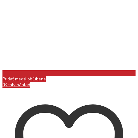
Pridať medzi obľúbené
Rýchly náhľad