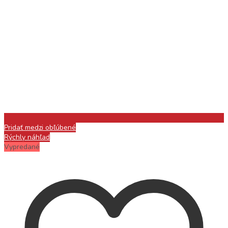
Pridať medzi obľúbené
Rýchly náhľad
Vypredané