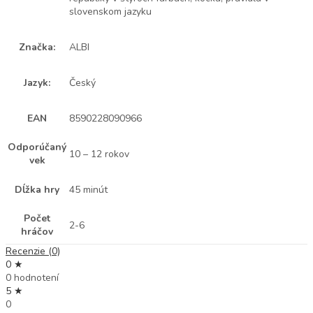
slovenskom jazyku
Značka:
ALBI
Jazyk:
Český
EAN
8590228090966
Odporúčaný
10 – 12 rokov
vek
Dĺžka hry
45 minút
Počet
2-6
hráčov
Recenzie (0)
0 ★
0 hodnotení
5 ★
0