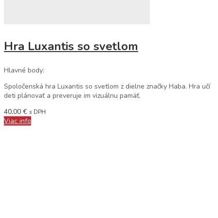
Hra Luxantis so svetlom
Hlavné body:
Spoločenská hra Luxantis so svetlom z dielne značky Haba. Hra učí
deti plánovať a preveruje im vizuálnu pamäť.
40,00
€
s DPH
Viac info