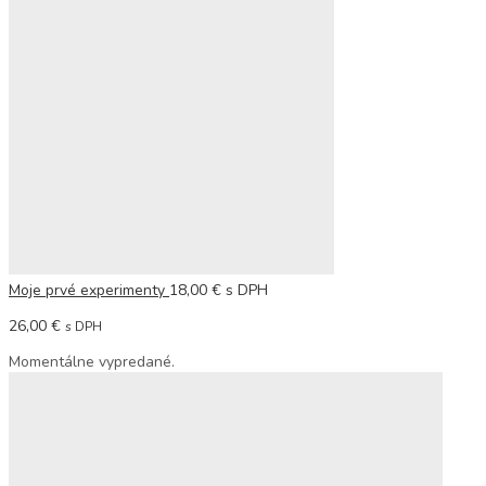
Moje prvé experimenty
18,00
€
s DPH
26,00
€
s DPH
Momentálne vypredané.