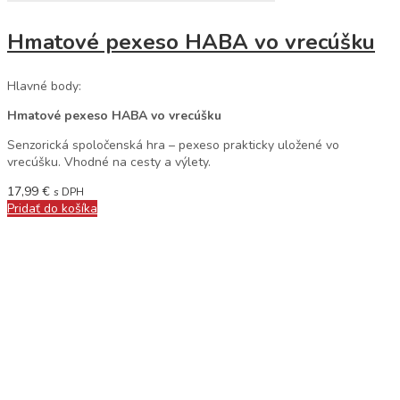
Hmatové pexeso HABA vo vrecúšku
Hlavné body:
Hmatové pexeso HABA vo vrecúšku
Senzorická spoločenská hra – pexeso prakticky uložené vo
vrecúšku. Vhodné na cesty a výlety.
17,99
€
s DPH
Pridať do košíka