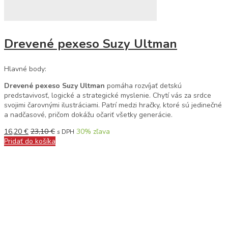
Drevené pexeso Suzy Ultman
Hlavné body:
Drevené pexeso Suzy Ultman
pomáha rozvíjať detskú
predstavivosť, logické a strategické myslenie. Chytí vás za srdce
svojimi čarovnými ilustráciami. Patrí medzi hračky, ktoré sú jedinečné
a nadčasové, pričom dokážu očariť všetky generácie.
16,20
€
23,10
€
30
% zľava
s DPH
Pridať do košíka