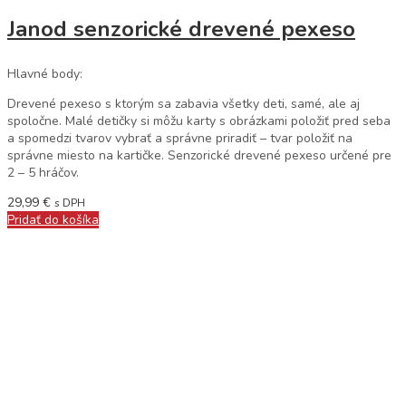
Janod senzorické drevené pexeso
Hlavné body:
Drevené pexeso s ktorým sa zabavia všetky deti, samé, ale aj
spoločne. Malé detičky si môžu karty s obrázkami položiť pred seba
a spomedzi tvarov vybrať a správne priradiť – tvar položiť na
správne miesto na kartičke. Senzorické drevené pexeso určené pre
2 – 5 hráčov.
29,99
€
s DPH
Pridať do košíka