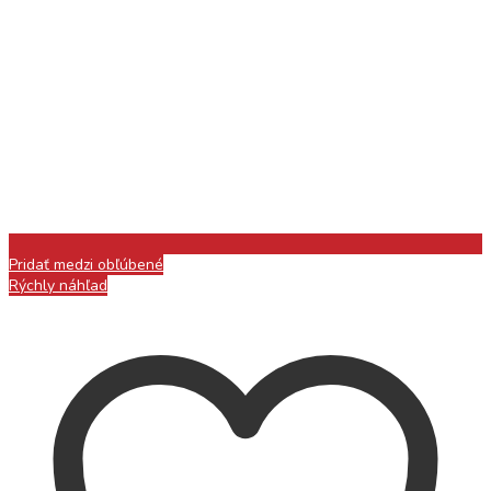
Pridať medzi obľúbené
Rýchly náhľad