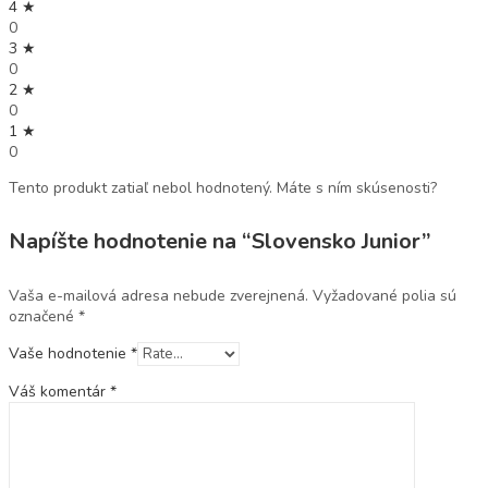
4 ★
0
3 ★
0
2 ★
0
1 ★
0
Tento produkt zatiaľ nebol hodnotený. Máte s ním skúsenosti?
Napíšte hodnotenie na “Slovensko Junior”
Vaša e-mailová adresa nebude zverejnená.
Vyžadované polia sú
označené
*
Vaše hodnotenie
*
Váš komentár
*