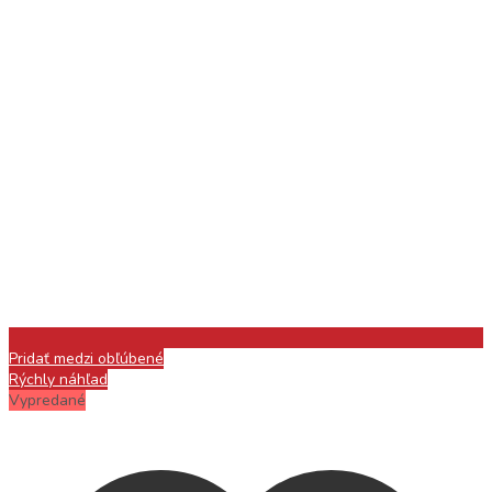
Pridať medzi obľúbené
Rýchly náhľad
Vypredané