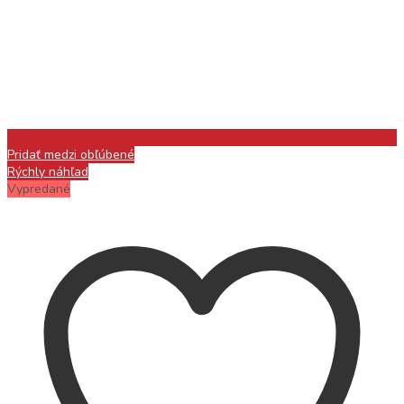
Pridať medzi obľúbené
Rýchly náhľad
Vypredané