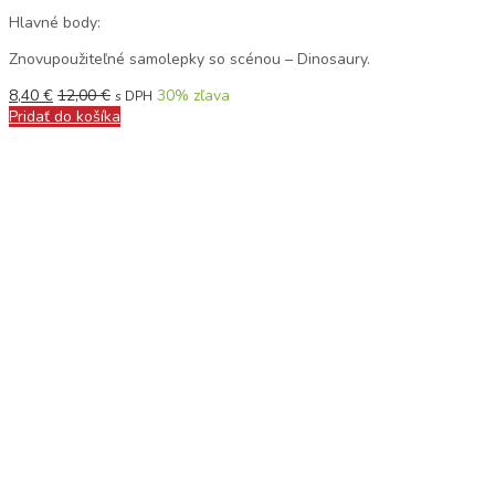
Hlavné body:
Znovupoužiteľné samolepky so scénou – Dinosaury.
8,40
€
12,00
€
30
% zľava
s DPH
Pridať do košíka