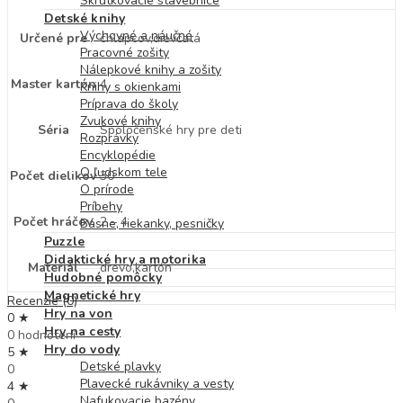
Skrutkovacie stavebnice
Detské knihy
Výchovné a náučné
Určené pre
chlapcov,dievčatá
Pracovné zošity
Nálepkové knihy a zošity
Master kartón
4
Knihy s okienkami
Príprava do školy
Zvukové knihy
Séria
Spoločenské hry pre deti
Rozprávky
Encyklopédie
O ľudskom tele
Počet dielikov
30
O prírode
Príbehy
Počet hráčov
2 – 4
Básne, riekanky, pesničky
Puzzle
Didaktické hry a motorika
Materiál
drevo,kartón
Hudobné pomôcky
Magnetické hry
Recenzie (0)
Hry na von
0 ★
Hry na cesty
0 hodnotení
Hry do vody
5 ★
Detské plavky
0
Plavecké rukávniky a vesty
4 ★
Nafukovacie bazény