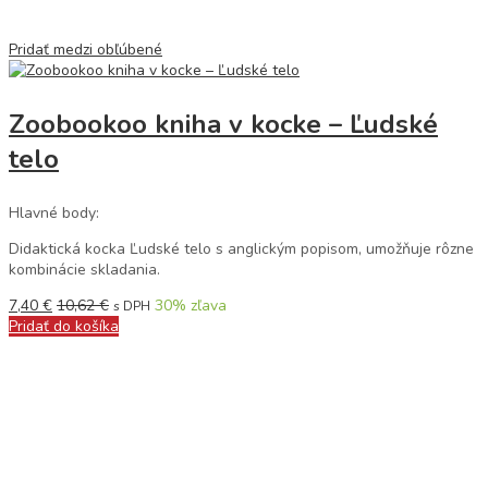
Pridať medzi obľúbené
Zoobookoo kniha v kocke – Ľudské
telo
Hlavné body:
Didaktická kocka Ľudské telo s anglickým popisom, umožňuje rôzne
kombinácie skladania.
7,40
€
10,62
€
30
% zľava
s DPH
Pridať do košíka