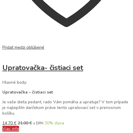
Pridať medzi obľúbené
Upratovačka- čistiaci set
Hlavné body:
Upratovačka – čistiaci set
Je vaše dieťa pedant, rado Vám pomáha a upratuje? V tom prípade
je najlepším darčekom práve tento upratovací set v prenosnom
košíku.
14,70
€
21,00
€
30
% zľava
s DPH
Viac info