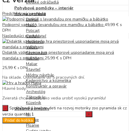
Detské odrážadlá
Pohybové pomôcky – interiér
Predchádzajúci produkt
Hry na profesie
Doktor
Podporný vankúš s levanduľou pre mamičku a bábätko
49,99
€
s
Hasič
DPH
Policajt
Nasledujúci produkt
Cestovateľ
Hudobník
Vedec
Didaktik vzdelávacia hra priestorové usporiadanie moja prvá
Kozmonaut
mandala s predlohami
25,99
€
s DPH
Kuchár
Maliar
25,99
€
s DPH
Staviteľ
Módny návrhár
Na sklade. Odosielame do 5 pracovných dní.
Kaderníctvo a kozmetika
Konštruktér a opravár
Hlavné body:
Archeológ
Záhradkár
Zvieratá chcú ukázať, ako vedia urobiť vysokú pyramídu!
Kúzelník
Spoločenská hra pre deti na rozvoj motoriky zoo pyramida sk cz
Učebné pomôcky
verzia quantity
Matematika
Čítanie
Pridať do košíka
Písanie
Cudzie jazyky