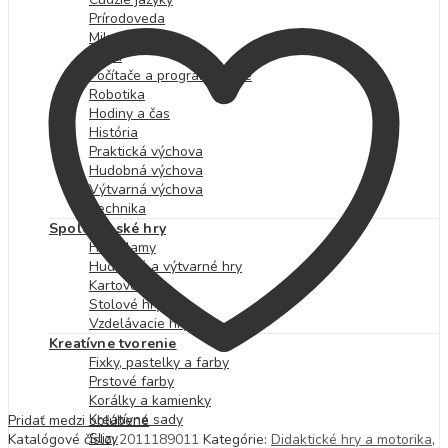
Prírodoveda
Mikroskopy
Veda
Počítače a programovanie
Robotika
Hodiny a čas
História
Praktická výchova
Hudobná výchova
Výtvarná výchova
Technika
Spoločenské hry
Hlavolamy
Hudobné a výtvarné hry
Kartové hry
Stolové hry
Vzdelávacie hry
Kreatívne tvorenie
Fixky, pastelky a farby
Prstové farby
Korálky a kamienky
Kreatívne sady
Pridať medzi obľúbené
Slizy
Katalógové číslo:
2011189011
Kategórie:
Didaktické hry a motorika
,