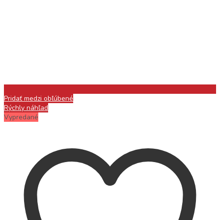
Pridať medzi obľúbené
Rýchly náhľad
Vypredané