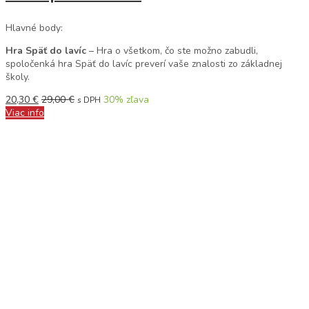
Hlavné body:
Hra Späť do lavíc
– Hra o všetkom, čo ste možno zabudli,
spoločenká hra Späť do lavíc preverí vaše znalosti zo základnej
školy.
20,30
€
29,00
€
30
% zľava
s DPH
Viac info