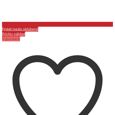
Pridať medzi obľúbené
Rýchly náhľad
Vypredané