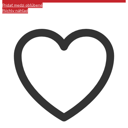
Pridať medzi obľúbené
Rýchly náhľad