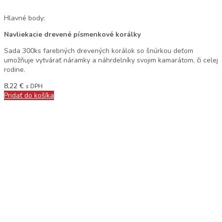
Hlavné body:
Navliekacie drevené písmenkové korálky
Sada 300ks farebných drevených korálok so šnúrkou deťom
umožňuje vytvárať náramky a náhrdelníky svojim kamarátom, či celej
rodine.
8,22
€
s DPH
Pridať do košíka