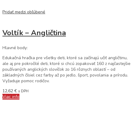
Pridať medzi obľúbené
Voltík – Angličtina
Hlavné body:
Edukačná hračka pre všetky deti, ktoré sa začínajú učiť angličtinu,
ale aj pre pokročilé deti, ktoré si chcú zopakovať 160 z najčastejšie
používaných anglických slovíčok zo 16 rôznych oblastí – od
základných čísiel cez farby až po jedlo, šport, povolania a prírodu.
Vyžaduje pomoc rodičov.
12,62
€
s DPH
Viac info