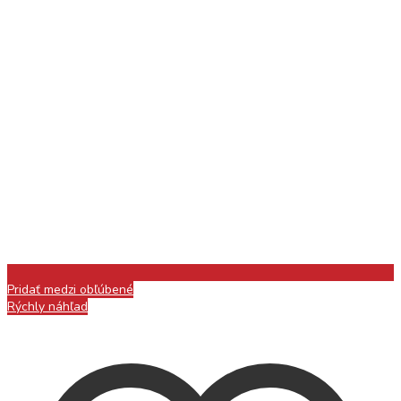
Pridať medzi obľúbené
Rýchly náhľad