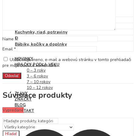
Detské klobúky
Dáždniky
Pršiplášť
Autá, vlaky, garáže a dráhy
Pracovné stoly a náradie
Kuchynky, riad, potraviny
Domčeky pre bábiky
Name
*
Bábiky, kočíky a doplnky
Email
*
NOVINKY
Uložiť moje meno, e-mail a webovú stránku v tomto prehliadači
HRAČKY PODĽA VEKU
pre moje budúce komentáre.
0 – 3 roky
3 – 6 rokov
7 – 10 rokov
10 – 12 rokov
Súvisiace produkty
ZĽAVY
ZNAČKY
BLOG
Vypredané
KONTAKT
Hľadať