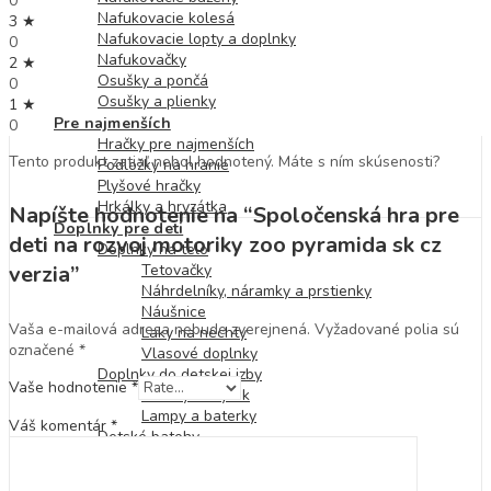
0
Nafukovacie kolesá
3 ★
Nafukovacie lopty a doplnky
0
Nafukovačky
2 ★
Osušky a pončá
0
Osušky a plienky
1 ★
Pre najmenších
0
Hračky pre najmenších
Tento produkt zatiaľ nebol hodnotený. Máte s ním skúsenosti?
Podložky na hranie
Plyšové hračky
Hrkálky a hryzátka
Napíšte hodnotenie na “Spoločenská hra pre
Doplnky pre deti
deti na rozvoj motoriky zoo pyramida sk cz
Doplnky na telo
Tetovačky
verzia”
Náhrdelníky, náramky a prstienky
Náušnice
Vaša e-mailová adresa nebude zverejnená.
Vyžadované polia sú
Laky na nechty
označené
*
Vlasové doplnky
Doplnky do detskej izby
Vaše hodnotenie
*
Detský nábytok
Lampy a baterky
Váš komentár
*
Detské batohy
Desiatové boxy a fľaše
Kabelky a peňaženky