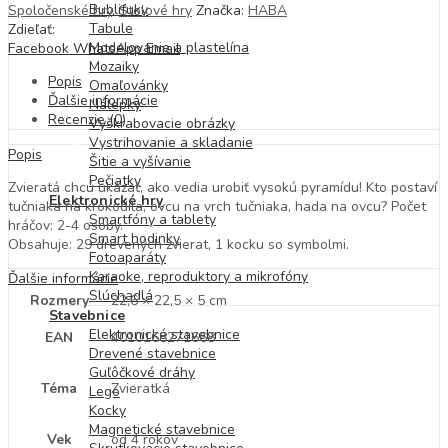
Bublifuky
Spoločenské hry
,
Stolové hry
Značka:
HABA
Tabule
Zdieľať:
Modelovanie a plastelína
Facebook
WhatsApp
Email
Mozaiky
Popis
Omaľovánky
Ďalšie informácie
Nálepky
Recenzie (0)
Vyškrabovacie obrázky
Vystrihovanie a skladanie
Popis
Šitie a vyšívanie
Pečiatky
Zvieratá chcú ukázať, ako vedia urobiť vysokú pyramídu! Kto postaví
Elektronické hry
tučniaka na krokodíla, ovcu na vrch tučniaka, hada na ovcu? Počet
Smartfóny a tablety
hráčov: 2-4 osoby.
Smart hodinky
Obsahuje: 29 drevených zvierat, 1 kocku so symbolmi.
Fotoaparáty
Karaoke, reproduktory a mikrofóny
Ďalšie informácie
Slúchadlá
Rozmery
22,6 × 22,5 × 5 cm
Stavebnice
Elektronické stavebnice
EAN
4010168271668
Drevené stavebnice
Guľôčkové dráhy
Téma
Zvieratká
Lego
Kocky
Magnetické stavebnice
Vek
od 4 rokov