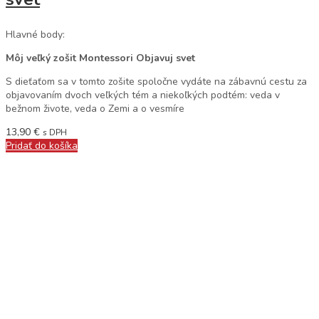
Hlavné body:
Môj veľký zošit Montessori Objavuj svet
S dieťaťom sa v tomto zošite spoločne vydáte na zábavnú cestu za
objavovaním dvoch veľkých tém a niekoľkých podtém: veda v
bežnom živote, veda o Zemi a o vesmíre
13,90
€
s DPH
Pridať do košíka