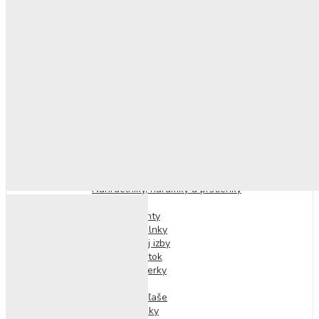
Nafukovacie kolesá
Nafukovacie lopty a doplnky
Nafukovačky
Osušky a pončá
Osušky a plienky
Pre najmenších
Hračky pre najmenších
Podložky na hranie
Plyšové hračky
Hrkálky a hryzátka
Doplnky pre deti
Doplnky na telo
Tetovačky
Náhrdelníky, náramky a prstienky
Náušnice
Laky na nechty
Vlasové doplnky
Doplnky do detskej izby
Detský nábytok
Lampy a baterky
Detské batohy
Desiatové boxy a fľaše
Kabelky a peňaženky