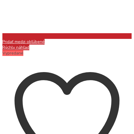
Pridať medzi obľúbené
Rýchly náhľad
Vypredané