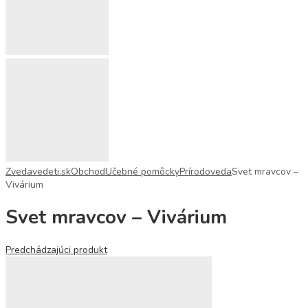
Zvedavedeti.sk
Obchod
Učebné pomôcky
Prírodoveda
Svet mravcov –
Vivárium
Svet mravcov – Vivárium
Predchádzajúci produkt