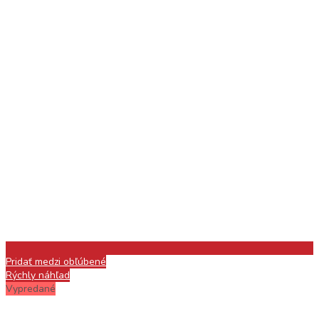
Pridať medzi obľúbené
Rýchly náhľad
Vypredané