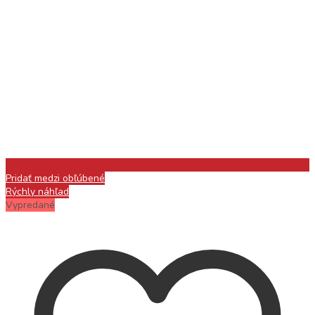
Pridať medzi obľúbené
Rýchly náhľad
Vypredané