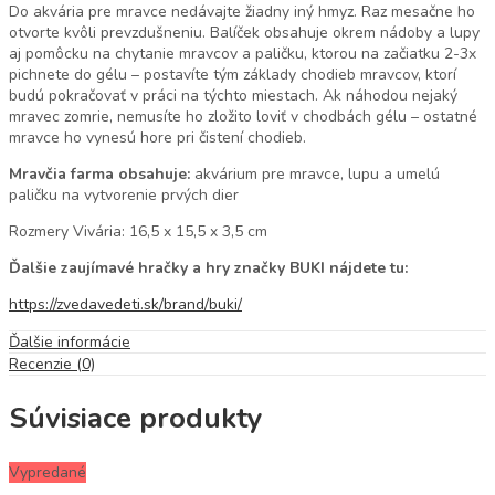
Do akvária pre mravce nedávajte žiadny iný hmyz. Raz mesačne ho
otvorte kvôli prevzdušneniu. Balíček obsahuje okrem nádoby a lupy
aj pomôcku na chytanie mravcov a paličku, ktorou na začiatku 2-3x
pichnete do gélu – postavíte tým základy chodieb mravcov, ktorí
budú pokračovať v práci na týchto miestach. Ak náhodou nejaký
mravec zomrie, nemusíte ho zložito loviť v chodbách gélu – ostatné
mravce ho vynesú hore pri čistení chodieb.
Mravčia farma obsahuje:
akvárium pre mravce, lupu a umelú
paličku na vytvorenie prvých dier
Rozmery Vivária: 16,5 x 15,5 x 3,5 cm
Ďalšie zaujímavé hračky a hry značky BUKI nájdete tu:
https://zvedavedeti.sk/brand/buki/
Ďalšie informácie
Recenzie (0)
Súvisiace produkty
Vypredané