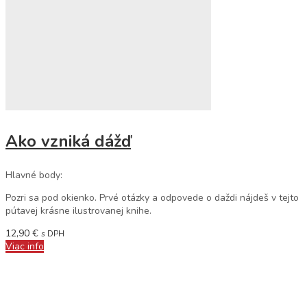
Ako vzniká dážď
Hlavné body:
Pozri sa pod okienko. Prvé otázky a odpovede o daždi nájdeš v tejto
pútavej krásne ilustrovanej knihe.
12,90
€
s DPH
Viac info