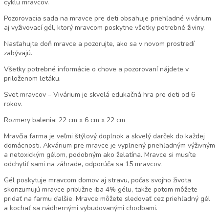
cyklu mravcov.
Pozorovacia sada na mravce pre deti obsahuje priehľadné vivárium
aj vyživovací gél, ktorý mravcom poskytne všetky potrebné živiny.
Nasťahujte doň mravce a pozorujte, ako sa v novom prostredí
zabývajú.
Všetky
potrebné informácie o chove a pozorovaní nájdete v
priloženom letáku.
Svet mravcov – Vivárium je skvelá edukačná hra pre deti od 6
rokov.
Rozmery balenia: 22 cm x 6 cm x 22 cm
Mravčia farma je veľmi štýlový doplnok a skvelý darček do každej
domácnosti. Akvárium pre mravce je vyplnený priehľadným výživným
a netoxickým gélom, podobným ako želatína. Mravce si musíte
odchytiť sami na záhrade, odporúča sa 15 mravcov.
Gél poskytuje mravcom domov aj stravu, počas svojho života
skonzumujú mravce približne iba 4% gélu, takže potom môžete
pridať na farmu ďalšie. Mravce môžete sledovať cez priehľadný gél
a kochať sa nádhernými vybudovanými chodbami.