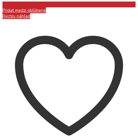
Pridať medzi obľúbené
Rýchly náhľad