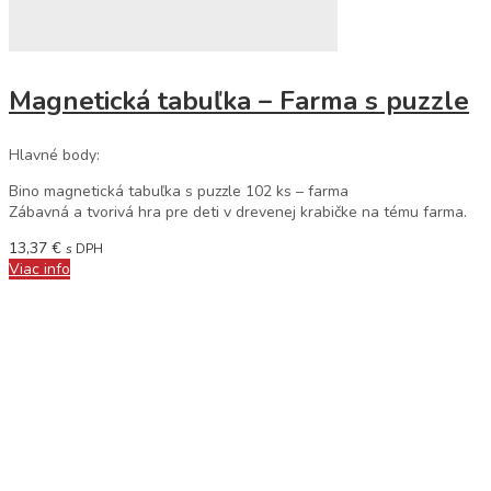
Magnetická tabuľka – Farma s puzzle
Hlavné body:
Bino magnetická tabuľka s puzzle 102 ks – farma
Zábavná a tvorivá hra pre deti v drevenej krabičke na tému farma.
13,37
€
s DPH
Viac info