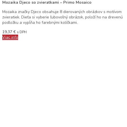
Mozaika Djeco so zvieratkami – Primo Mosaico
Mozaika značky Djeco obsahuje 8 dierovaných obrázkov s motívom
zvieratiek. Dieťa si vyberie ľubovoľný obrázok, položí ho na drevenú
podložku a vypĺňa ho farebnými kolíčkami.
19,37
€
s DPH
Viac info