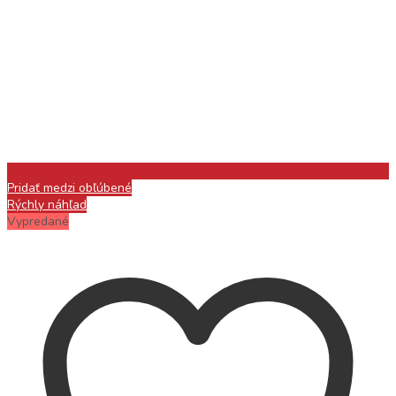
Pridať medzi obľúbené
Rýchly náhľad
Vypredané