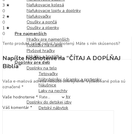
Nafukovacie kolesá
3 ★
Nafukovacie lopty a doplnky
0
Nafukovačky
2 ★
Osušky a pončá
0
Osušky a plienky
1 ★
0
Pre najmenších
Hračky pre najmenších
Tento produkt zatiaľ nebol hodnotený. Máte s ním skúsenosti?
Podložky na hranie
Plyšové hračky
Hrkálky a hryzátka
Napíšte hodnotenie na “ČÍTAJ A DOPĹŇAJ
Doplnky pre deti
Biblia”
Doplnky na telo
Tetovačky
Náhrdelníky, náramky a prstienky
Vaša e-mailová adresa nebude zverejnená.
Vyžadované polia sú
Náušnice
označené
*
Laky na nechty
Vlasové doplnky
Vaše hodnotenie
*
Doplnky do detskej izby
Váš komentár
*
Detský nábytok
Lampy a baterky
Detské batohy
Desiatové boxy a fľaše
Kabelky a peňaženky