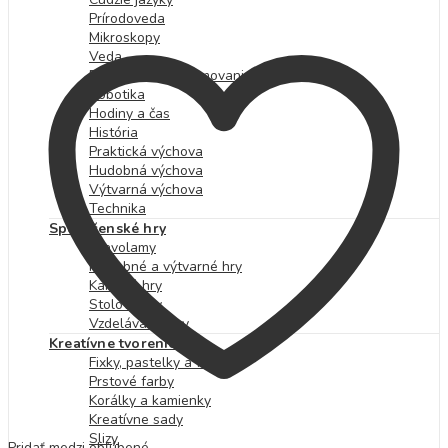
Prírodoveda
Mikroskopy
Veda
Počítače a programovanie
Robotika
Hodiny a čas
História
Praktická výchova
Hudobná výchova
Výtvarná výchova
Technika
Spoločenské hry
Hlavolamy
Hudobné a výtvarné hry
Kartové hry
Stolové hry
Vzdelávacie hry
Kreatívne tvorenie
Fixky, pastelky a farby
Prstové farby
Korálky a kamienky
Kreatívne sady
Slizy
Pridať medzi obľúbené