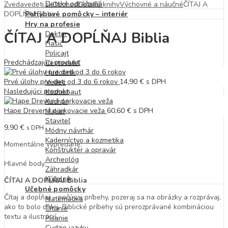
Detské odrážadlá
Zvedavedeti.sk
Obchod
Detské knihy
Výchovné a náučné
ČÍTAJ A
DOPĹŇAJ Biblia
Pohybové pomôcky – interiér
Hry na profesie
ČÍTAJ A DOPĹŇAJ Biblia
Doktor
Hasič
Policajt
Predchádzajúci produkt
Cestovateľ
Hudobník
Prvé úlohy pre deti od 3 do 6 rokov
14,90
€
s DPH
Vedec
Nasledujúci produkt
Kozmonaut
Kuchár
Hape Drevená parkovacie veža
60,60
€
s DPH
Maliar
Staviteľ
9,90
€
s DPH
Módny návrhár
Kaderníctvo a kozmetika
Momentálne vypredané.
Konštruktér a opravár
Archeológ
Hlavné body:
Záhradkár
Kúzelník
ČÍTAJ A DOPĹŇAJ Biblia
Učebné pomôcky
Čítaj a dopĺňaj – počúvaj príbehy, pozeraj sa na obrázky a rozprávaj,
Matematika
ako to bolo ďalej. Biblické príbehy sú prerozprávané kombináciou
Čítanie
textu a ilustrácií.
Písanie
Cudzie jazyky