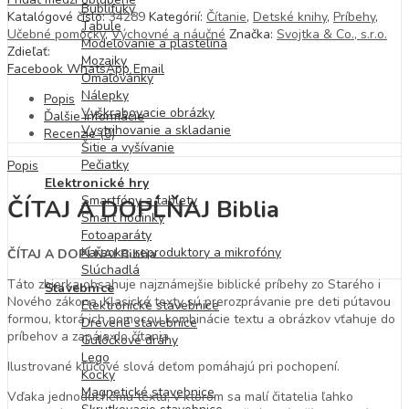
Bublifuky
Katalógové číslo:
34289
Kategórií:
Čítanie
,
Detské knihy
,
Príbehy
,
Tabule
Učebné pomôcky
,
Výchovné a náučné
Značka:
Svojtka & Co., s.r.o.
Modelovanie a plastelína
Zdieľať:
Mozaiky
Facebook
WhatsApp
Email
Omaľovánky
Nálepky
Popis
Vyškrabovacie obrázky
Ďalšie informácie
Vystrihovanie a skladanie
Recenzie (0)
Šitie a vyšívanie
Pečiatky
Popis
Elektronické hry
Smartfóny a tablety
ČÍTAJ A DOPĹŇAJ Biblia
Smart hodinky
Fotoaparáty
Karaoke, reproduktory a mikrofóny
ČÍTAJ A DOPĹŇAJ Biblia
Slúchadlá
Táto zbierka obsahuje najznámejšie biblické príbehy zo Starého i
Stavebnice
Nového zákona. Klasické texty sú prerozprávanie pre deti pútavou
Elektronické stavebnice
formou, ktorá ich pomocou kombinácie textu a obrázkov vťahuje do
Drevené stavebnice
príbehov a zapája do čítania.
Guľôčkové dráhy
Lego
Ilustrované kľúčové slová deťom pomáhajú pri pochopení.
Kocky
Magnetické stavebnice
Vďaka jednoduchému textu, v ktorom sa malí čitatelia ľahko