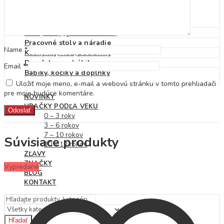
Detské klobúky
Dáždniky
Pršiplášť
Autá, vlaky, garáže a dráhy
Pracovné stoly a náradie
Name
*
Kuchynky, riad, potraviny
Domčeky pre bábiky
Email
*
Bábiky, kočíky a doplnky
Uložiť moje meno, e-mail a webovú stránku v tomto prehliadači
pre moje budúce komentáre.
NOVINKY
HRAČKY PODĽA VEKU
0 – 3 roky
3 – 6 rokov
7 – 10 rokov
Súvisiace produkty
10 – 12 rokov
ZĽAVY
ZNAČKY
Vypredané
BLOG
KONTAKT
Hľadať