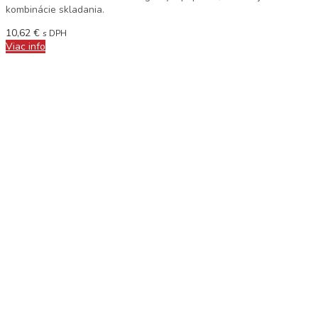
kombinácie skladania.
10,62
€
s DPH
Viac info