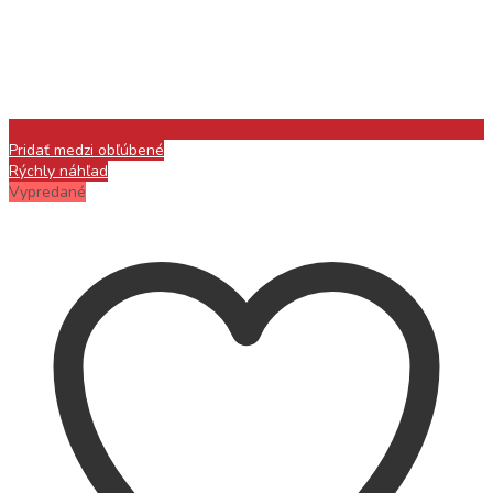
Pridať medzi obľúbené
Rýchly náhľad
Vypredané