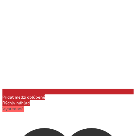
Pridať medzi obľúbené
Rýchly náhľad
Vypredané