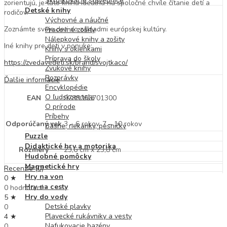
Skrutkovacie stavebnice
zorientujú, je táto kniha ideálna na spoločné chvíle čítanie detí a
Detské knihy
rodičov.
Výchovné a náučné
Zoznámte svoje deti so základmi európskej kultúry.
Pracovné zošity
Nálepkové knihy a zošity
Iné knihy pre deti v ponuke:
Knihy s okienkami
Príprava do školy
https://zvedavedeti.sk/brand/svojtkaco/
Zvukové knihy
Rozprávky
Ďalšie informácie
Encyklopédie
O ľudskom tele
EAN
9788056701300
O prírode
Príbehy
Odporúčaný vek
3 – 6 rokov, 7 – 10 rokov
Básne, riekanky, pesničky
Puzzle
Didaktické hry a motorika
Rozmery
23,6 cm x 23,8 cm
Hudobné pomôcky
Magnetické hry
Recenzie (0)
Hry na von
0 ★
Hry na cesty
0 hodnotení
Hry do vody
5 ★
Detské plavky
0
Plavecké rukávniky a vesty
4 ★
Nafukovacie bazény
0