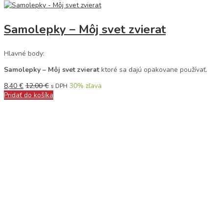
Samolepky – Môj svet zvierat
Hlavné body:
Samolepky – Môj svet zvierat
ktoré sa dajú opakovane používať.
8,40
€
12,00
€
30
% zľava
s DPH
Pridať do košíka