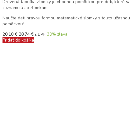
Drevená tabuľka Zlomky je vhodnou pomôckou pre deti, ktoré sa
zoznamujú so zlomkami.
Naučte deti hravou formou matematické zlomky s touto úžasnou
pomôckou!
20,10
€
28,74
€
30
% zľava
s DPH
Pridať do košíka