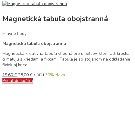
Magnetická tabuľa obojstranná
Hlavné body:
Magnetická tabuľa obojstranná
Magnetická kreatívna tabuľa vhodná pre umelcov, ktorí radi kreslia
či maľujú s kriedami a fixkami. Tabuľa je so stojanom na odkladanie
fixiek aj kried.
19,60
€
28,00
€
30
% zľava
s DPH
Pridať do košíka