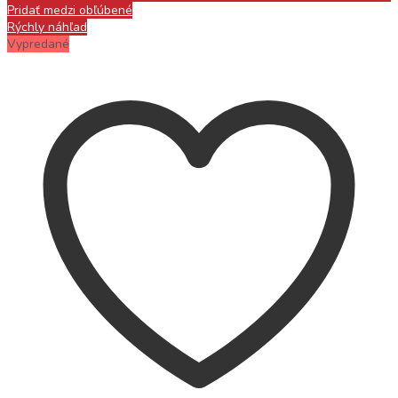
Pridať medzi obľúbené
Rýchly náhľad
Vypredané