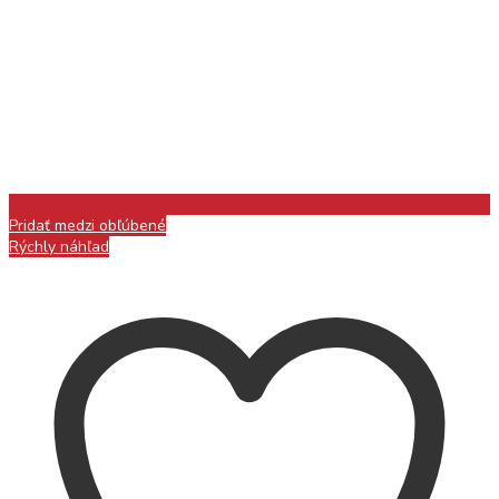
Pridať medzi obľúbené
Rýchly náhľad