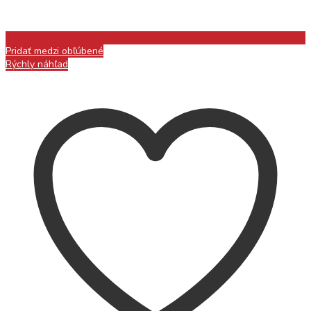
Pridať medzi obľúbené
Rýchly náhľad