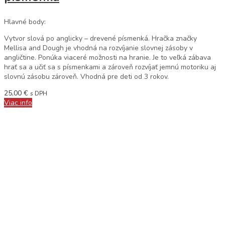
Hlavné body:
Vytvor slová po anglicky – drevené písmenká. Hračka značky
Mellisa and Dough je vhodná na rozvíjanie slovnej zásoby v
angličtine. Ponúka viaceré možnosti na hranie. Je to veľká zábava
hrať sa a učiť sa s písmenkami a zároveň rozvíjať jemnú motoriku aj
slovnú zásobu zároveň. Vhodná pre deti od 3 rokov.
25,00
€
s DPH
Viac info