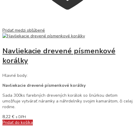
Pridať medzi obľúbené
Navliekacie drevené písmenkové
korálky
Hlavné body:
Navliekacie drevené písmenkové korálky
Sada 300ks farebných drevených korálok so šnúrkou deťom
umožňuje vytvárať náramky a náhrdelníky svojim kamarátom, či celej
rodine.
8,22
€
s DPH
Pridať do košíka