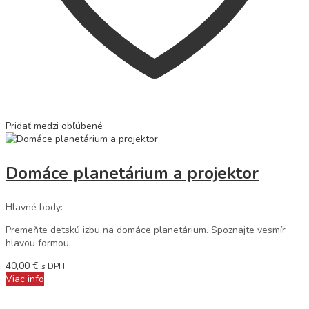
Pridať medzi obľúbené
Domáce planetárium a projektor
Hlavné body:
Premeňte detskú izbu na domáce planetárium. Spoznajte vesmír
hlavou formou.
40,00
€
s DPH
Viac info