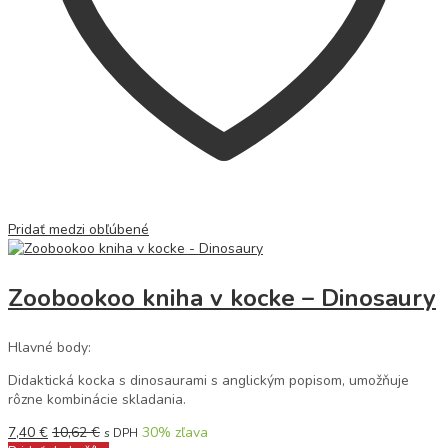
Pridať medzi obľúbené
Zoobookoo kniha v kocke – Dinosaury
Hlavné body:
Didaktická kocka s dinosaurami s anglickým popisom, umožňuje
rôzne kombinácie skladania.
7,40
€
10,62
€
30
% zľava
s DPH