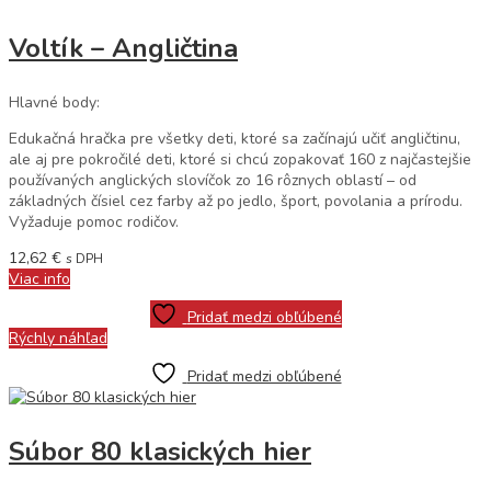
Voltík – Angličtina
Hlavné body:
Edukačná hračka pre všetky deti, ktoré sa začínajú učiť angličtinu,
ale aj pre pokročilé deti, ktoré si chcú zopakovať 160 z najčastejšie
používaných anglických slovíčok zo 16 rôznych oblastí – od
základných čísiel cez farby až po jedlo, šport, povolania a prírodu.
Vyžaduje pomoc rodičov.
12,62
€
s DPH
Viac info
Pridať medzi obľúbené
Rýchly náhľad
Pridať medzi obľúbené
Súbor 80 klasických hier