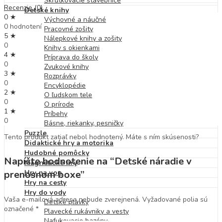
Skrutkovacie stavebnice
Recenzie (0)
Detské knihy
0 ★
Výchovné a náučné
0 hodnotení
Pracovné zošity
5 ★
Nálepkové knihy a zošity
0
Knihy s okienkami
4 ★
Príprava do školy
0
Zvukové knihy
3 ★
Rozprávky
0
Encyklopédie
2 ★
O ľudskom tele
0
O prírode
1 ★
Príbehy
0
Básne, riekanky, pesničky
Puzzle
Tento produkt zatiaľ nebol hodnotený. Máte s ním skúsenosti?
Didaktické hry a motorika
Hudobné pomôcky
Napíšte hodnotenie na “Detské náradie v
Magnetické hry
Hry na von
prenosnom boxe”
Hry na cesty
Hry do vody
Vaša e-mailová adresa nebude zverejnená.
Vyžadované polia sú
Detské plavky
označené
*
Plavecké rukávniky a vesty
Nafukovacie bazény