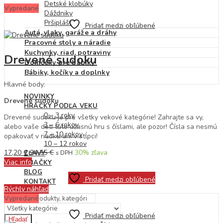
Detské klobúky
Vypredané
Dáždniky
Pršiplášť
Pridať medzi obľúbené
Autá, vlaky, garáže a dráhy
Pracovné stoly a náradie
Kuchynky, riad, potraviny
Drevené sudoku
Domčeky pre bábiky
Bábiky, kočíky a doplnky
Hlavné body:
NOVINKY
Drevené sudoku
HRAČKY PODĽA VEKU
0 – 3 roky
Drevené sudoku je pre všetky vekové kategórie! Zahrajte sa vy,
3 – 6 rokov
alebo vaše deti túto úžasnú hru s číslami, ale pozor! Čísla sa nesmú
7 – 10 rokov
opakovať v riadku ani v stĺpci!
10 – 12 rokov
17,20
€
24,55
€
30
% zľava
ZĽAVY
s DPH
Viac info
ZNAČKY
BLOG
Pridať medzi obľúbené
KONTAKT
Rýchly náhľad
Vypredané
Pridať medzi obľúbené
Hľadať