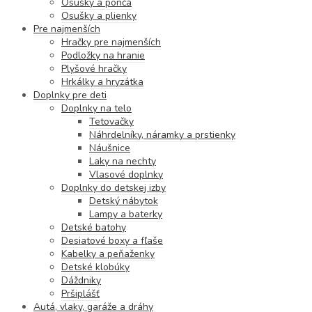
Osušky a pončá
Osušky a plienky
Pre najmenších
Hračky pre najmenších
Podložky na hranie
Plyšové hračky
Hrkálky a hryzátka
Doplnky pre deti
Doplnky na telo
Tetovačky
Náhrdelníky, náramky a prstienky
Náušnice
Laky na nechty
Vlasové doplnky
Doplnky do detskej izby
Detský nábytok
Lampy a baterky
Detské batohy
Desiatové boxy a fľaše
Kabelky a peňaženky
Detské klobúky
Dáždniky
Pršiplášť
Autá, vlaky, garáže a dráhy