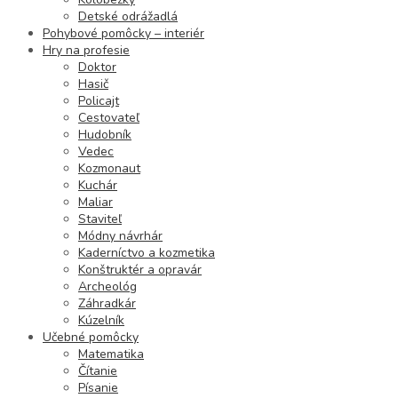
Detské odrážadlá
Pohybové pomôcky – interiér
Hry na profesie
Doktor
Hasič
Policajt
Cestovateľ
Hudobník
Vedec
Kozmonaut
Kuchár
Maliar
Staviteľ
Módny návrhár
Kaderníctvo a kozmetika
Konštruktér a opravár
Archeológ
Záhradkár
Kúzelník
Učebné pomôcky
Matematika
Čítanie
Písanie