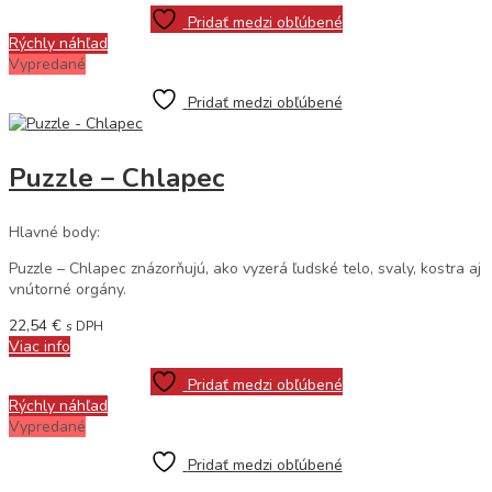
Pridať medzi obľúbené
Rýchly náhľad
Vypredané
Pridať medzi obľúbené
Puzzle – Chlapec
Hlavné body:
Puzzle – Chlapec znázorňujú, ako vyzerá ľudské telo, svaly, kostra aj
vnútorné orgány.
22,54
€
s DPH
Viac info
Pridať medzi obľúbené
Rýchly náhľad
Vypredané
Pridať medzi obľúbené