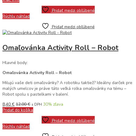
Pridať medzi obľúbené
Rýchly náhľad
Pridať medzi obľúbené
Omaľovánka Activity Roll – Robot
Hlavné body:
Omaľovánka Activity Roll – Robot
Milujú vaše deti omaľovánky? A robotiku taktiež? Ideálny darček pre
malých umelcov je práve táto veľká rolka omaľovánky na tému –
Robot spolu s pastelkami v balení.
8,40
€
12,00
€
30
% zľava
s DPH
Pridať do košíka
Pridať medzi obľúbené
Rýchly náhľad