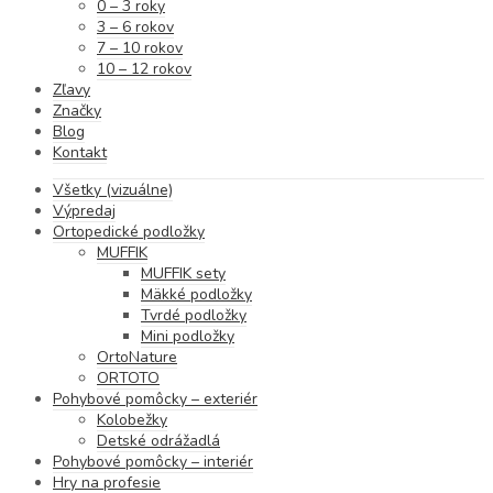
0 – 3 roky
3 – 6 rokov
7 – 10 rokov
10 – 12 rokov
Zľavy
Značky
Blog
Kontakt
Všetky (vizuálne)
Výpredaj
Ortopedické podložky
MUFFIK
MUFFIK sety
Mäkké podložky
Tvrdé podložky
Mini podložky
OrtoNature
ORTOTO
Pohybové pomôcky – exteriér
Kolobežky
Detské odrážadlá
Pohybové pomôcky – interiér
Hry na profesie