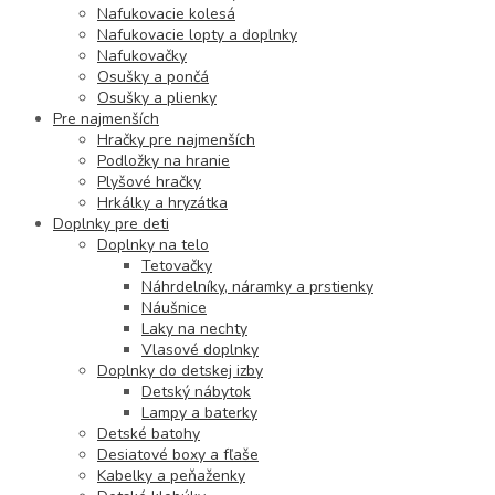
Nafukovacie kolesá
Nafukovacie lopty a doplnky
Nafukovačky
Osušky a pončá
Osušky a plienky
Pre najmenších
Hračky pre najmenších
Podložky na hranie
Plyšové hračky
Hrkálky a hryzátka
Doplnky pre deti
Doplnky na telo
Tetovačky
Náhrdelníky, náramky a prstienky
Náušnice
Laky na nechty
Vlasové doplnky
Doplnky do detskej izby
Detský nábytok
Lampy a baterky
Detské batohy
Desiatové boxy a fľaše
Kabelky a peňaženky