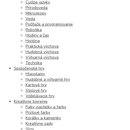
Cudzie jazyky
Prírodoveda
Mikroskopy
Veda
Počítače a programovanie
Robotika
Hodiny a čas
História
Praktická výchova
Hudobná výchova
Výtvarná výchova
Technika
Spoločenské hry
Hlavolamy
Hudobné a výtvarné hry
Kartové hry
Stolové hry
Vzdelávacie hry
Kreatívne tvorenie
Fixky, pastelky a farby
Prstové farby
Korálky a kamienky
Kreatívne sady
Slizy