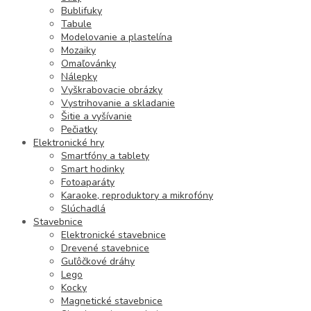
Bublifuky
Tabule
Modelovanie a plastelína
Mozaiky
Omaľovánky
Nálepky
Vyškrabovacie obrázky
Vystrihovanie a skladanie
Šitie a vyšívanie
Pečiatky
Elektronické hry
Smartfóny a tablety
Smart hodinky
Fotoaparáty
Karaoke, reproduktory a mikrofóny
Slúchadlá
Stavebnice
Elektronické stavebnice
Drevené stavebnice
Guľôčkové dráhy
Lego
Kocky
Magnetické stavebnice