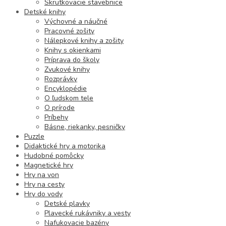
Skrutkovacie stavebnice
Detské knihy
Výchovné a náučné
Pracovné zošity
Nálepkové knihy a zošity
Knihy s okienkami
Príprava do školy
Zvukové knihy
Rozprávky
Encyklopédie
O ľudskom tele
O prírode
Príbehy
Básne, riekanky, pesničky
Puzzle
Didaktické hry a motorika
Hudobné pomôcky
Magnetické hry
Hry na von
Hry na cesty
Hry do vody
Detské plavky
Plavecké rukávniky a vesty
Nafukovacie bazény