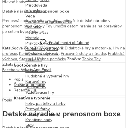
Hlavné body:
Prírodoveda
Mikroskopy
Detské náradie v prenosnom boxe
Veda
Prenosná sada náradia pre deti. Jedinečné detské náradie v
Počítače a programovanie
prenosnom boxe Tooky Toy umožní deťom hranie sa na opravárov
Robotika
po celom byte či dome.
Hodiny a čas
História
Pridať medzi obľúbené
Praktická výchova
Katalógové číslo:
TK273
Kategórií:
Didaktické hry a motorika
,
Hry na
Hudobná výchova
profesie
,
Konštruktér a opravár
,
Pracovné stoly a náradie
,
Praktická
Výtvarná výchova
výchova
,
Staviteľ
,
Učebné pomôcky
Značka:
Tooky Toy
Technika
Zdieľať:
Spoločenské hry
Facebook
WhatsApp
Email
Hlavolamy
Hudobné a výtvarné hry
Popis
Kartové hry
Ďalšie informácie
Stolové hry
Recenzie (0)
Vzdelávacie hry
Kreatívne tvorenie
Popis
Fixky, pastelky a farby
Prstové farby
Detské náradie v prenosnom boxe
Korálky a kamienky
Kreatívne sady
Slizy
Detské náradie v prenosnom boxe