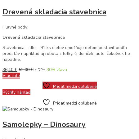
Drevená skladacia stavebnica
Hlavné body:
Drevená skladacia stavebnica
Stavebnica Tidlo – 91 ks dielov umožňuje deťom postaviť podľa
predstáv napríklad aj robota z fotky, či domček, auto, čokoľvek ho
napadne.
36,40
€
52,00
€
30
% zľava
s DPH
Viac info
Pridať medzi obľúbené
Rýchly náhľad
Pridať medzi obľúbené
Samolepky – Dinosaury