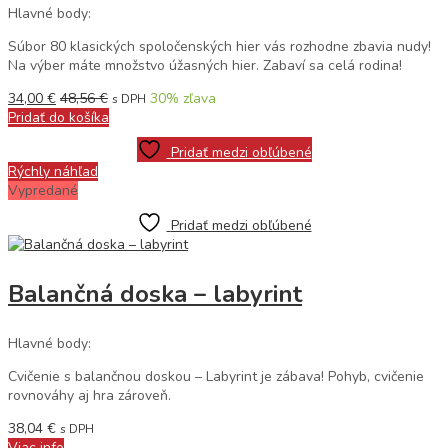
Hlavné body:
Súbor 80 klasických spoločenských hier vás rozhodne zbavia nudy!
Na výber máte množstvo úžasných hier. Zabaví sa celá rodina!
34,00
€
48,56
€
30
% zľava
s DPH
Pridať do košíka
Pridať medzi obľúbené
Rýchly náhľad
Vypredané
Pridať medzi obľúbené
Balančná doska – labyrint
Hlavné body:
Cvičenie s balančnou doskou – Labyrint je zábava! Pohyb, cvičenie
rovnováhy aj hra zároveň.
38,04
€
s DPH
Viac info