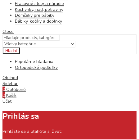
Pracovné stoly a náradie
Kuchynky, riad, potraviny
Domčeky pre bábiky
Bábiky, kočíky a doplnky
Close
Hľadať
Populárne hľadania
Ortopedické podložky
Obchod
Sidebar
0
Obľúbené
0
Košík
Účet
Prihlás sa
Prihláste sa a uľahčite si život: