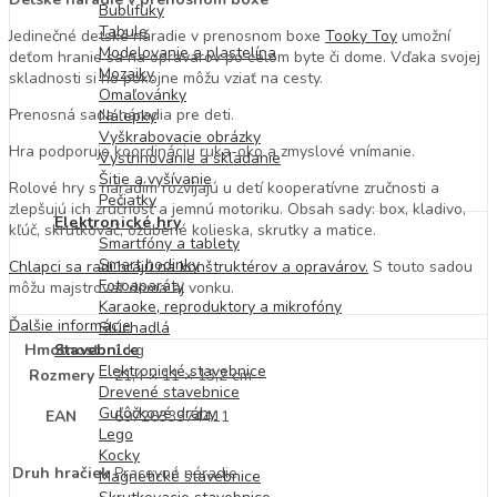
Bublifuky
Tabule
Jedinečné detské náradie v prenosnom boxe
Tooky Toy
umožní
Modelovanie a plastelína
deťom hranie sa na opravárov po celom byte či dome. Vďaka svojej
Mozaiky
skladnosti si ho pokojne môžu vziať na cesty.
Omaľovánky
Prenosná sada náradia pre deti.
Nálepky
Vyškrabovacie obrázky
Hra podporuje koordináciu ruka-oko a zmyslové vnímanie.
Vystrihovanie a skladanie
Šitie a vyšívanie
Rolové hry s náradím rozvíjajú u detí kooperatívne zručnosti a
Pečiatky
zlepšujú ich zručnosť a jemnú motoriku. Obsah sady: box, kladivo,
Elektronické hry
kľúč, skrutkovač, ozubené kolieska, skrutky a matice.
Smartfóny a tablety
Smart hodinky
Chlapci sa radi hrajú na konštruktérov a opravárov.
S touto sadou
Fotoaparáty
môžu majstrovať doma aj vonku.
Karaoke, reproduktory a mikrofóny
Ďalšie informácie
Slúchadlá
Hmotnosť
1 kg
Stavebnice
Elektronické stavebnice
Rozmery
21,4 × 11 × 13,2 cm
Drevené stavebnice
Guľôčkové dráhy
EAN
6972633374411
Lego
Kocky
Druh hračiek
Pracovné náradie
Magnetické stavebnice