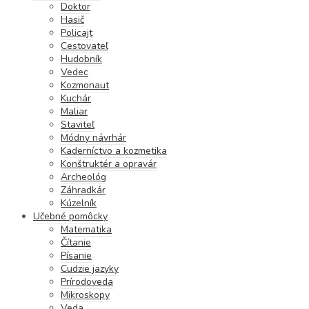
Doktor
Hasič
Policajt
Cestovateľ
Hudobník
Vedec
Kozmonaut
Kuchár
Maliar
Staviteľ
Módny návrhár
Kaderníctvo a kozmetika
Konštruktér a opravár
Archeológ
Záhradkár
Kúzelník
Učebné pomôcky
Matematika
Čítanie
Písanie
Cudzie jazyky
Prírodoveda
Mikroskopy
Veda