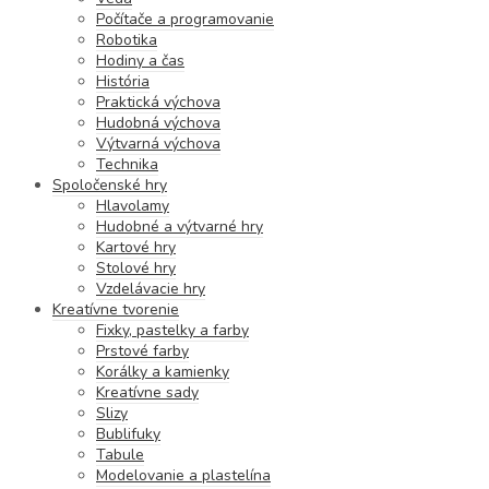
Počítače a programovanie
Robotika
Hodiny a čas
História
Praktická výchova
Hudobná výchova
Výtvarná výchova
Technika
Spoločenské hry
Hlavolamy
Hudobné a výtvarné hry
Kartové hry
Stolové hry
Vzdelávacie hry
Kreatívne tvorenie
Fixky, pastelky a farby
Prstové farby
Korálky a kamienky
Kreatívne sady
Slizy
Bublifuky
Tabule
Modelovanie a plastelína