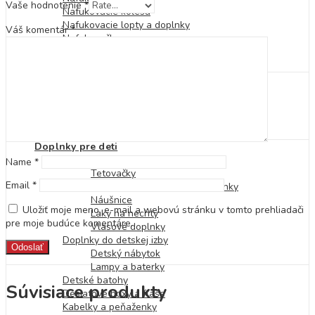
Vaše hodnotenie
*
Nafukovacie kolesá
Nafukovacie lopty a doplnky
Váš komentár
*
Nafukovačky
Osušky a pončá
Osušky a plienky
Pre najmenších
Hračky pre najmenších
Podložky na hranie
Plyšové hračky
Hrkálky a hryzátka
Doplnky pre deti
Doplnky na telo
Name
*
Tetovačky
Email
*
Náhrdelníky, náramky a prstienky
Náušnice
Uložiť moje meno, e-mail a webovú stránku v tomto prehliadači
Laky na nechty
pre moje budúce komentáre.
Vlasové doplnky
Doplnky do detskej izby
Detský nábytok
Lampy a baterky
Detské batohy
Súvisiace produkty
Desiatové boxy a fľaše
Kabelky a peňaženky