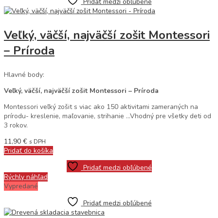
Pridať medzi obľúbené
Veľký, väčší, najväčší zošit Montessori
– Príroda
Hlavné body:
Veľký, väčší, najväčší zošit Montessori – Príroda
Montessori veľký zošit s viac ako 150 aktivitami zameraných na
prírodu- kreslenie, maľovanie, strihanie …Vhodný pre všetky deti od
3 rokov.
11,90
€
s DPH
Pridať do košíka
Pridať medzi obľúbené
Rýchly náhľad
Vypredané
Pridať medzi obľúbené