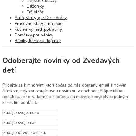
Detské klobúky
Dáždniky
Pršiplášť
Autá, vlaky, garáže a dráhy
Pracovné stoly a náradie
Kuchynky, riad, potraviny
Domčeky pre bábiky
Bábiky, kočíky a doplnky
Odoberajte novinky od Zvedavých
detí
Pridajte sa k mnohým, ktorí občas od nás dostanú email s novým
článkom, nejakou zaujímavou novinkou v obchode, či špeciálnou
ponukou. Je to zadarmo a z odberu sa môžete kedykoľvek jedným
kliknutím odhlásiť.