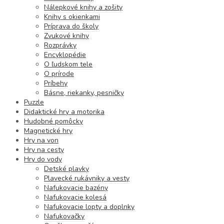
Nálepkové knihy a zošity
Knihy s okienkami
Príprava do školy
Zvukové knihy
Rozprávky
Encyklopédie
O ľudskom tele
O prírode
Príbehy
Básne, riekanky, pesničky
Puzzle
Didaktické hry a motorika
Hudobné pomôcky
Magnetické hry
Hry na von
Hry na cesty
Hry do vody
Detské plavky
Plavecké rukávniky a vesty
Nafukovacie bazény
Nafukovacie kolesá
Nafukovacie lopty a doplnky
Nafukovačky