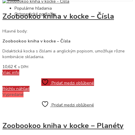
Populárne hľadania
Ortopedické podložky
Zoobookoo kniha v kocke – Čísla
Hlavné body:
Zoobookoo kniha v kocke – Čísla
Didaktická kocka s číslami a anglickým popisom, umožňuje rôzne
kombinácie skladania.
10,62
€
s DPH
Viac info
Pridať medzi obľúbené
Rýchly náhľad
Vypredané
Pridať medzi obľúbené
Zoobookoo kniha v kocke – Planéty