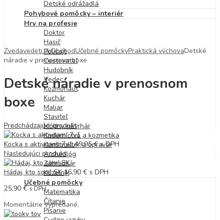
Detské odrážadlá
Pohybové pomôcky – interiér
Hry na profesie
Doktor
Hasič
Zvedavedeti.sk
Obchod
Učebné pomôcky
Praktická výchova
Detské
Policajt
náradie v prenosnom boxe
Cestovateľ
Hudobník
Detské náradie v prenosnom
Vedec
Kozmonaut
boxe
Kuchár
Maliar
Staviteľ
Predchádzajúci produkt
Módny návrhár
Kaderníctvo a kozmetika
Kocka s aktivitami 7v1
49,95
€
s DPH
Konštruktér a opravár
Nasledujúci produkt
Archeológ
Záhradkár
Hádaj, kto som! SK
16,90
€
s DPH
Kúzelník
Učebné pomôcky
25,90
€
s DPH
Matematika
Čítanie
Momentálne vypredané.
Písanie
Cudzie jazyky