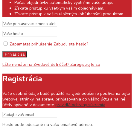
Počas objednávky automaticky vyplníme vaše údaje.
Získate prístup ku všetkým vašim objednávkam.
Získate prístup k vašim uloženým (obľúbeným) produktom.
Zapamätať prihlásenie
Zabudli ste heslo?
Prihlásiť sa
Ešte nemáte na Zvedavé deti účet? Zaregistrujte sa
Registrácia
Vaše osobné údaje budú použité na zjednodušenie používania tejto
webovej stránky, na správu prihlasovania do vášho účtu a na iné
účely opísané v dokumente
pravidlá ochrany súkromia
.
Heslo bude odoslané na vašu emailovú adresu.