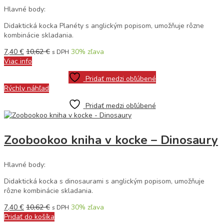
Hlavné body:
Didaktická kocka Planéty s anglickým popisom, umožňuje rôzne
kombinácie skladania.
7,40
€
10,62
€
30
% zľava
s DPH
Viac info
Pridať medzi obľúbené
Rýchly náhľad
Pridať medzi obľúbené
Zoobookoo kniha v kocke – Dinosaury
Hlavné body:
Didaktická kocka s dinosaurami s anglickým popisom, umožňuje
rôzne kombinácie skladania.
7,40
€
10,62
€
30
% zľava
s DPH
Pridať do košíka