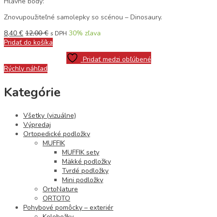
Hlavné body:
Znovupoužiteľné samolepky so scénou – Dinosaury.
8,40
€
12,00
€
30
% zľava
s DPH
Pridať do košíka
Pridať medzi obľúbené
Rýchly náhľad
Kategórie
Všetky (vizuálne)
Výpredaj
Ortopedické podložky
MUFFIK
MUFFIK sety
Mäkké podložky
Tvrdé podložky
Mini podložky
OrtoNature
ORTOTO
Pohybové pomôcky – exteriér
Kolobežky