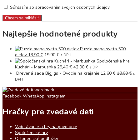
Súhlasím so spracovaním svojich osobných údajov.
Najlepšie hodnotené produkty
Puzzle mapa sveta 500
dielov
13,90
€
19,90
€
s DPH
Spoločenská hra
Kuchári - Marbushka
29,40
€
42,00
€
s DPH
Drevená sada Bigjigs - Ovocie na krájanie
12,60
€
18,00
€
s
DPH
Facebook
WhatsApp
Instagram
Hračky pre zvedavé deti
Vzdelávanie a hry na povolanie
Spoločenské hry
Ortopedické podložky