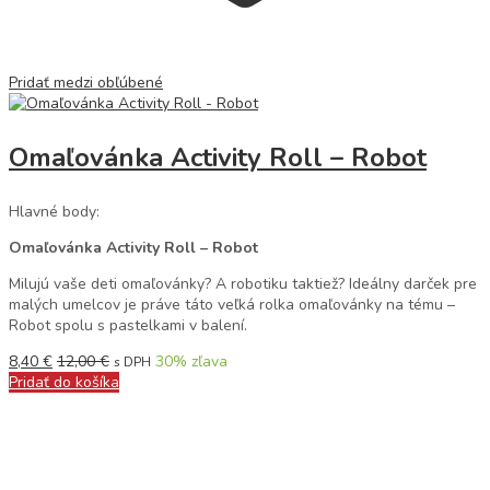
Pridať medzi obľúbené
Omaľovánka Activity Roll – Robot
Hlavné body:
Omaľovánka Activity Roll – Robot
Milujú vaše deti omaľovánky? A robotiku taktiež? Ideálny darček pre
malých umelcov je práve táto veľká rolka omaľovánky na tému –
Robot spolu s pastelkami v balení.
8,40
€
12,00
€
30
% zľava
s DPH
Pridať do košíka