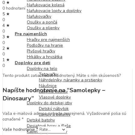
0 ★
Nafukovacie kolesá
0 hodnotení
Nafukovacie lopty a doplnky
5 ★
Nafukovačky
0
Osušky a pončá
4 ★
Osušky a plienky
0
Pre najmenších
3 ★
Hračky pre najmenších
0
Podložky na hranie
2 ★
Plyšové hračky
0
Hrkálky a hryzátka
1 ★
Doplnky pre deti
0
Doplnky na telo
Tetovačky
Tento produkt zatiaľ nebol hodnotený. Máte s ním skúsenosti?
Náhrdelníky, náramky a prstienky
Náušnice
Napíšte hodnotenie na “Samolepky –
Laky na nechty
Vlasové doplnky
Dinosaury”
Doplnky do detskej izby
Detský nábytok
Vaša e-mailová adresa nebude zverejnená.
Vyžadované polia sú
Lampy a baterky
označené
*
Detské batohy
Desiatové boxy a fľaše
Vaše hodnotenie
*
Kabelky a peňaženky