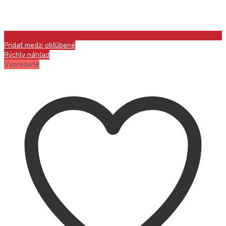
Pridať medzi obľúbené
Rýchly náhľad
Vypredané