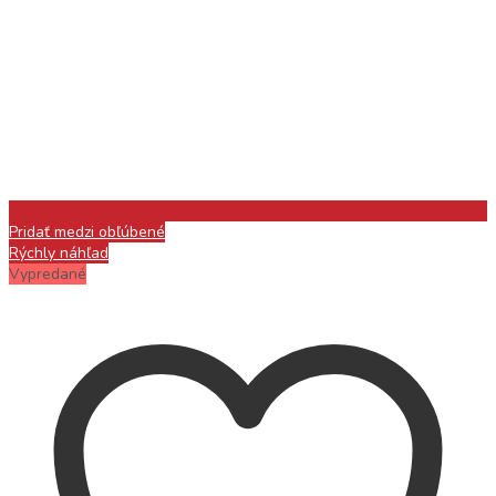
Pridať medzi obľúbené
Rýchly náhľad
Vypredané