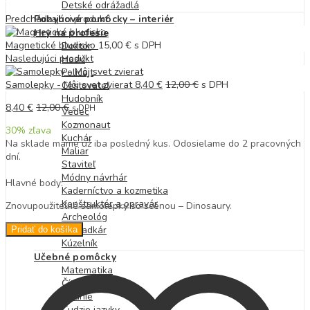
Detské odrážadlá
Predchádzajúci produkt
Pohybové pomôcky – interiér
Hry na profesie
Magnetické bludisko
15,00
€
s DPH
Doktor
Nasledujúci produkt
Hasič
Policajt
Samolepky - Môj svet zvierat
8,40
€
12,00
€
s DPH
Cestovateľ
Hudobník
8,40
€
12,00
€
s DPH
Vedec
Kozmonaut
30
% zľava
Kuchár
Na sklade máme už iba posledný kus. Odosielame do 2 pracovných
Maliar
dní.
Staviteľ
Módny návrhár
Hlavné body:
Kaderníctvo a kozmetika
Konštruktér a opravár
Znovupoužiteľné samolepky so scénou – Dinosaury.
Archeológ
Záhradkár
Pridať do košíka
Kúzelník
Učebné pomôcky
Matematika
Čítanie
Písanie
Cudzie jazyky