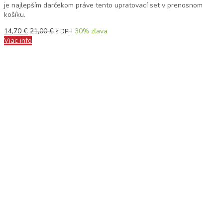
je najlepším darčekom práve tento upratovací set v prenosnom
košíku.
14,70
€
21,00
€
30
% zľava
s DPH
Viac info