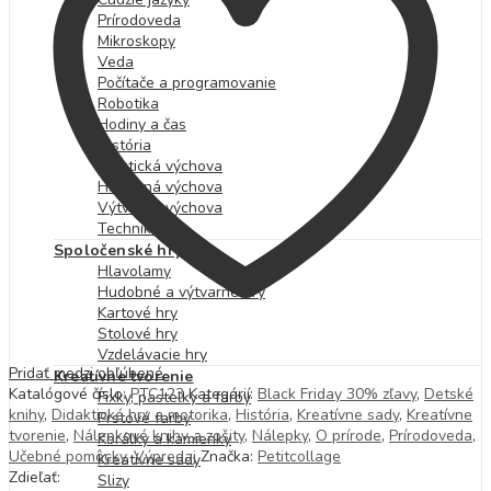
Prírodoveda
Mikroskopy
Veda
Počítače a programovanie
Robotika
Hodiny a čas
História
Praktická výchova
Hudobná výchova
Výtvarná výchova
Technika
Spoločenské hry
Hlavolamy
Hudobné a výtvarné hry
Kartové hry
Stolové hry
Vzdelávacie hry
Pridať medzi obľúbené
Kreatívne tvorenie
Katalógové číslo:
PTC123
Kategórií:
Black Friday 30% zľavy
,
Detské
Fixky, pastelky a farby
knihy
,
Didaktické hry a motorika
,
História
,
Kreatívne sady
,
Kreatívne
Prstové farby
tvorenie
,
Nálepkové knihy a zošity
,
Nálepky
,
O prírode
,
Prírodoveda
,
Korálky a kamienky
Učebné pomôcky
,
Výpredaj
Značka:
Petitcollage
Kreatívne sady
Zdieľať:
Slizy