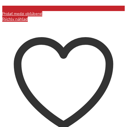
Pridať medzi obľúbené
Rýchly náhľad