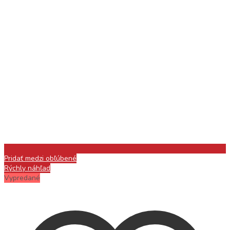
Pridať medzi obľúbené
Rýchly náhľad
Vypredané