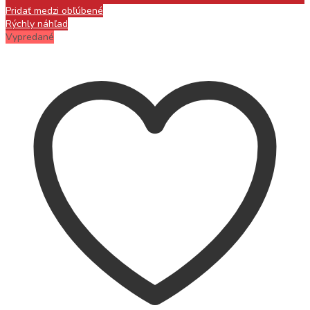
Pridať medzi obľúbené
Rýchly náhľad
Vypredané