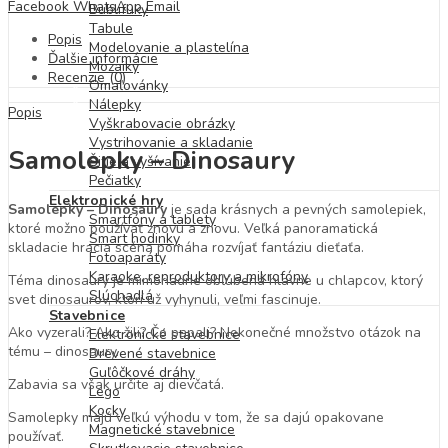
Facebook
WhatsApp
Email
Bublifuky
Tabule
Popis
Modelovanie a plastelína
Ďalšie informácie
Mozaiky
Recenzie (0)
Omaľovánky
Nálepky
Popis
Vyškrabovacie obrázky
Vystrihovanie a skladanie
Samolepky – Dinosaury
Šitie a vyšívanie
Pečiatky
Elektronické hry
Samolepky – Dinosaury
je sada krásnych a pevných samolepiek,
Smartfóny a tablety
ktoré možno používať znovu a znovu. Veľká panoramatická
Smart hodinky
skladacie hracia scéna pomáha rozvíjať fantáziu dieťaťa.
Fotoaparáty
Karaoke, reproduktory a mikrofóny
Téma dinosaury je mimoriadne obľúbená hlavne u chlapcov, ktorý
Slúchadlá
svet dinosaurov, ktorí už vyhynuli, veľmi fascinuje.
Stavebnice
Ako vyzerali? Ako žili? Čo papali? Nekonečné množstvo otázok na
Elektronické stavebnice
tému – dinosaury.
Drevené stavebnice
Guľôčkové dráhy
Zabavia sa však určite aj dievčatá.
Lego
Kocky
Samolepky majú veľkú výhodu v tom, že sa dajú opakovane
Magnetické stavebnice
používať.