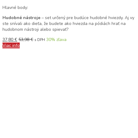
Hlavné body:
Hudobné nástroje
– set určený pre budúce hudobné hviezdy. Aj vy
ste snívali ako dieťa, že budete ako hviezda na pódiách hrať na
hudobnom nástroji alebo spievať?
37,80
€
53,98
€
30
% zľava
s DPH
Viac info