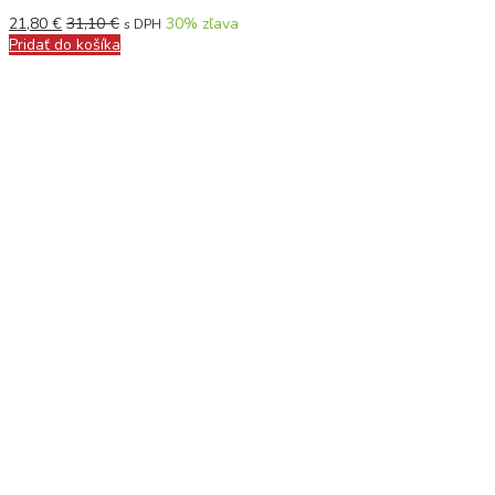
21,80
€
31,10
€
30
% zľava
s DPH
Pridať do košíka