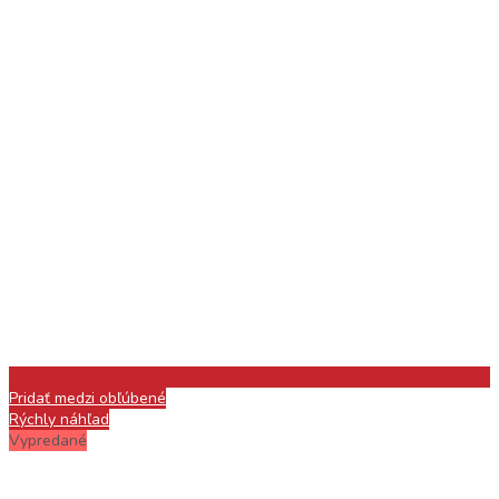
Pridať medzi obľúbené
Rýchly náhľad
Vypredané