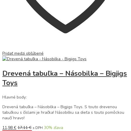
Pridať medzi obľúbené
Drevená tabuľka – Násobilka – Bigjigs
Toys
Hlavné body:
Drevená tabuľka – Násobilka – Bigjigs Toys. S touto drevenou
tabuľkou s číslami je hračka! Násobilku sa dieťa s touto pomôckou
naučí hravo!
11,98
€
17,11
€
30
% zľava
s DPH