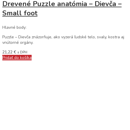
Drevené Puzzle anatómia – Dievča –
Small foot
Hlavné body:
Puzzle – Dievča znázorňuje, ako vyzerá ľudské telo, svaly, kostra aj
vnútorné orgány.
21,22
€
s DPH
Pridať do košíka