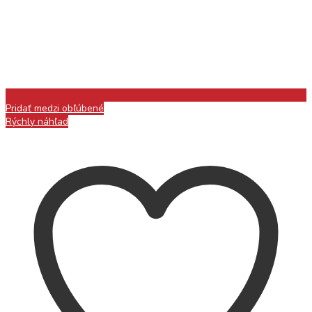
Pridať medzi obľúbené
Rýchly náhľad