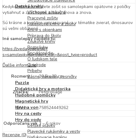
Skrutkovacie stavebnice
Detské knihy
Kedykoľvek teda môžete zošit so samolepkami opätovne z poličky
Výchovné a náučné
vytiahnuť a zažiť kopec zábavy znova a znova.
Pracovné zošity
Sú krásne a kvalitne vypracované, a v tématike zvierat, dinosaurov
Nálepkové knihy a zošity
sú veľmi obľúbené.
Knihy s okienkami
Príprava do školy
Iné samolepky nájdete tu:
Zvukové knihy
Rozprávky
https://zvedavedeti.sk/?
Encyklopédie
s=samolepky&product_cat=&post_type=product
O ľudskom tele
O prírode
Ďalšie informácie
Príbehy
Rozmery:
30,5 x 22 cm
Básne, riekanky, pesničky
Puzzle
Didaktické hry a motorika
Značka:
Petitcollage
Hudobné pomôcky
Magnetické hry
Hry na von
EAN
758524449262
Hry na cesty
Hry do vody
Odporúčaný vek
3 – 6 rokov
Detské plavky
Plavecké rukávniky a vesty
Recenzie (0)
Nafukovacie bazény