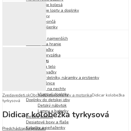
Nafukovacie kolesá
Nafukovacie lopty a doplnky
Nafukovačky
Osušky a pončá
Osušky a plienky
Pre najmenších
Hračky pre najmenších
Podložky na hranie
Plyšové hračky
Hrkálky a hryzátka
Doplnky pre deti
Doplnky na telo
Tetovačky
Náhrdelníky, náramky a prstienky
Náušnice
Laky na nechty
Vlasové doplnky
Zvedavedeti.sk
Obchod
Didaktické hry a motorika
Didicar kolobežka
Doplnky do detskej izby
tyrkysová
Detský nábytok
Lampy a baterky
Didicar kolobežka tyrkysová
Detské batohy
Desiatové boxy a fľaše
Kabelky a peňaženky
Predchádzajúci produkt