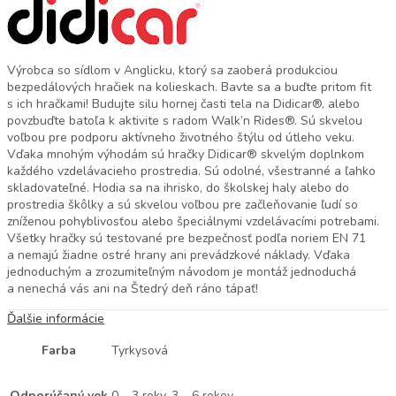
Výrobca so sídlom v Anglicku, ktorý sa zaoberá produkciou
bezpedálových hračiek na kolieskach. Bavte sa a buďte pritom fit
s ich hračkami! Budujte silu hornej časti tela na Didicar®, alebo
povzbuďte batoľa k aktivite s radom Walk’n Rides®. Sú skvelou
voľbou pre podporu aktívneho životného štýlu od útleho veku.
Vďaka mnohým výhodám sú hračky Didicar® skvelým doplnkom
každého vzdelávacieho prostredia. Sú odolné, všestranné a ľahko
skladovateľné. Hodia sa na ihrisko, do školskej haly alebo do
prostredia škôlky a sú skvelou voľbou pre začleňovanie ľudí so
zníženou pohyblivosťou alebo špeciálnymi vzdelávacími potrebami.
Všetky hračky sú testované pre bezpečnosť podľa noriem EN 71
a nemajú žiadne ostré hrany ani prevádzkové náklady. Vďaka
jednoduchým a zrozumiteľným návodom je montáž jednoduchá
a nenechá vás ani na Štedrý deň ráno tápať!
Ďalšie informácie
Farba
Tyrkysová
Odporúčaný vek
0 – 3 roky, 3 – 6 rokov