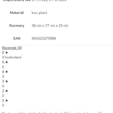
Materiál
kov, plast
Rozmery
56 cm x 77 cm x 25 cm
EAN
691621675984
Recenzie (0)
0 ★
0 hodnotení
5 ★
0
4 ★
0
3 ★
0
2 ★
0
1 ★
0