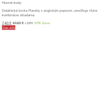
Hlavné body:
Didaktická kocka Planéty s anglickým popisom, umožňuje rôzne
kombinácie skladania.
7,40
€
10,62
€
30
% zľava
s DPH
Viac info