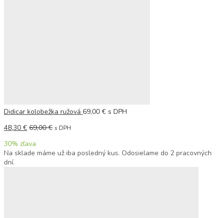
Populárne hľadania
Ortopedické podložky
Didicar kolobežka ružová
69,00
€
s DPH
48,30
€
69,00
€
s DPH
30
% zľava
Na sklade máme už iba posledný kus. Odosielame do 2 pracovných
dní.