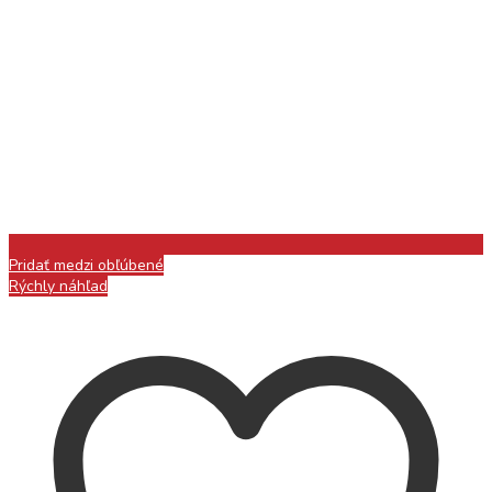
Pridať medzi obľúbené
Rýchly náhľad