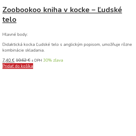
Zoobookoo kniha v kocke – Ľudské
telo
Hlavné body:
Didaktická kocka Ľudské telo s anglickým popisom, umožňuje rôzne
kombinácie skladania.
7,40
€
10,62
€
30
% zľava
s DPH
Pridať do košíka