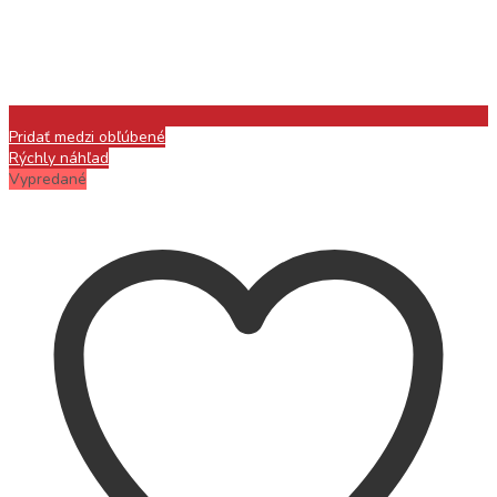
Pridať medzi obľúbené
Rýchly náhľad
Vypredané