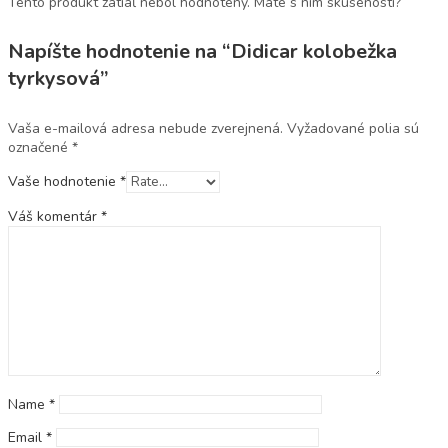
Tento produkt zatiaľ nebol hodnotený. Máte s ním skúsenosti?
Napíšte hodnotenie na “Didicar kolobežka
tyrkysová”
Vaša e-mailová adresa nebude zverejnená.
Vyžadované polia sú
označené
*
Vaše hodnotenie
*
Váš komentár
*
Name
*
Email
*