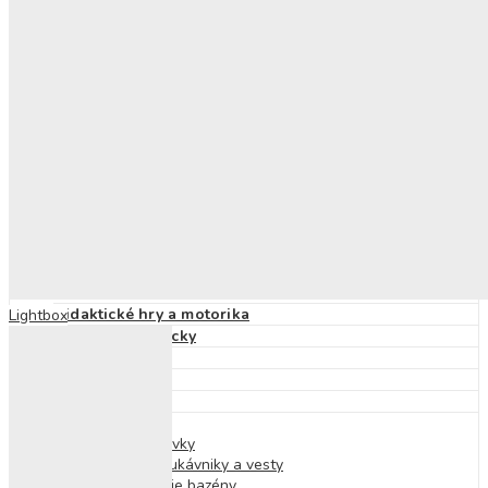
Skrutkovacie stavebnice
Detské knihy
Výchovné a náučné
Pracovné zošity
Nálepkové knihy a zošity
Knihy s okienkami
Príprava do školy
Zvukové knihy
Rozprávky
Encyklopédie
O ľudskom tele
O prírode
Príbehy
Básne, riekanky, pesničky
Puzzle
Didaktické hry a motorika
Lightbox
Hudobné pomôcky
Magnetické hry
Hry na von
Hry na cesty
Hry do vody
Detské plavky
Plavecké rukávniky a vesty
Nafukovacie bazény