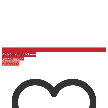
Pridať medzi obľúbené
Rýchly náhľad
Vypredané