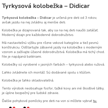
Tyrkysová kolobežka – Didicar
Tyrkysová kolobežka – Didicar
je určená pre deti od 3 rokov,
avšak jazdu na nej zvládnu aj menšie deti.
Kolobežka je dizajnovaná tak, aby sa na nej deti naučili zatáčať.
Moderný dizajn pre každodenné dobrodružstvo.
Má nastaviteľnú výšku pre rôzne vekové kategórie a tiež pevnú
konštrukciu. Odštartujte zábavné jazdy na kolobežke s moderným
vzorom a zažívajte úžasné dobrodružstvá. Kolobežka má tichý chod.
Nie je napájaná batériami.
Kolobežky sú vyrobené v jasných farbách – tyrkysová alebo ružová.
Ľahko zvládnete ich montáž. Sú dodávané spolu s kľúčom.
Kolobežka je ľahko skladovateľná.
Tento výrobok neobsahuje fosfor, ťažké kovy ani iné škodlivé látky,
je úplne bezpečný pre ľudské zdravie.
Ďalšie pohybové pomôcky pre deti na von si môžete vybrať
tu.