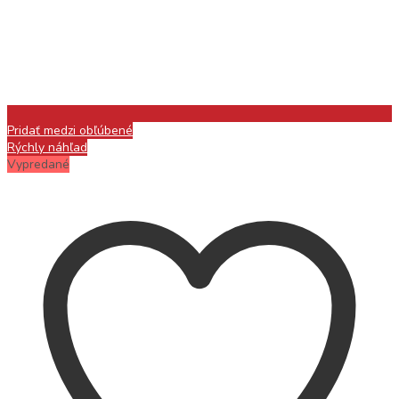
Pridať medzi obľúbené
Rýchly náhľad
Vypredané