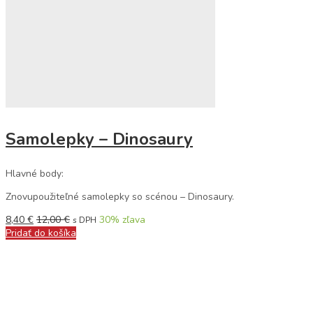
Samolepky – Dinosaury
Hlavné body:
Znovupoužiteľné samolepky so scénou – Dinosaury.
8,40
€
12,00
€
30
% zľava
s DPH
Pridať do košíka