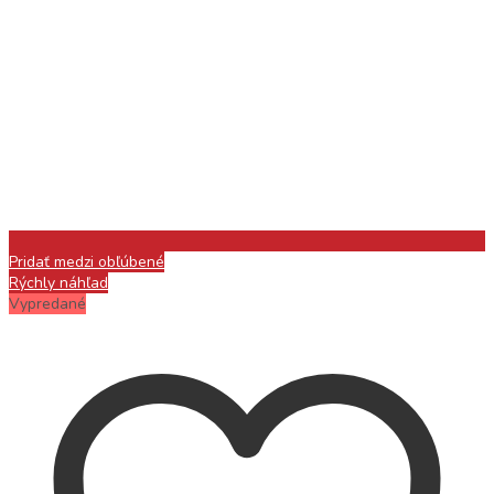
Pridať medzi obľúbené
Rýchly náhľad
Vypredané