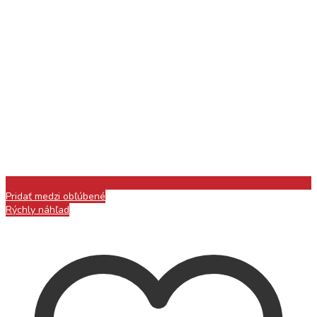
Pridať medzi obľúbené
Rýchly náhľad