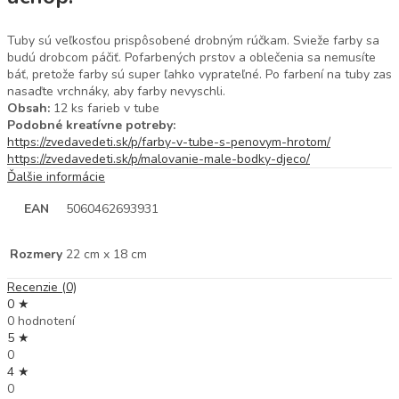
Tuby sú veľkosťou prispôsobené drobným rúčkam. Svieže farby sa
budú drobcom páčiť. Pofarbených prstov a oblečenia sa nemusíte
báť, pretože farby sú super ľahko vyprateľné. Po farbení na tuby zas
nasaďte vrchnáky, aby farby nevyschli.
Obsah:
12 ks farieb v tube
Podobné kreatívne potreby:
https://zvedavedeti.sk/p/farby-v-tube-s-penovym-hrotom/
https://zvedavedeti.sk/p/malovanie-male-bodky-djeco/
Ďalšie informácie
EAN
5060462693931
Rozmery
22 cm x 18 cm
Recenzie (0)
0 ★
0 hodnotení
5 ★
0
4 ★
0