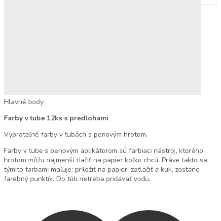
Populárne hľadania
Ortopedické podložky
Hlavné body:
Farby v tube 12ks s predlohami
Vyprateľné farby v tubách s penovým hrotom.
Farby v tube s penovým aplikátorom sú farbiaci nástroj, ktorého
hrotom môžu najmenší tlačiť na papier koľko chcú. Práve takto sa
týmito farbami maľuje: priložiť na papier, zatlačiť a kuk, zostane
farebný punktík. Do túb netreba pridávať vodu.