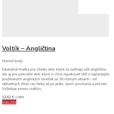
Voltík – Angličtina
Hlavné body:
Edukačná hračka pre všetky deti, ktoré sa začínajú učiť angličtinu,
ale aj pre pokročilé deti, ktoré si chcú zopakovať 160 z najčastejšie
používaných anglických slovíčok zo 16 rôznych oblastí – od
základných čísiel cez farby až po jedlo, šport, povolania a prírodu.
Vyžaduje pomoc rodičov.
12,62
€
s DPH
Viac info