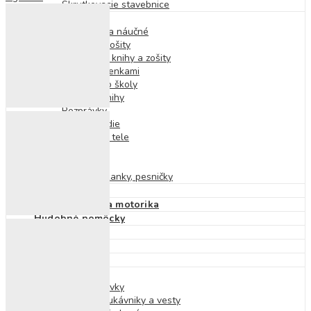
Skrutkovacie stavebnice
Detské knihy
Výchovné a náučné
Pracovné zošity
Nálepkové knihy a zošity
Knihy s okienkami
Príprava do školy
Zvukové knihy
Rozprávky
Encyklopédie
O ľudskom tele
O prírode
Príbehy
Básne, riekanky, pesničky
Puzzle
Didaktické hry a motorika
Hudobné pomôcky
Magnetické hry
Hry na von
Hry na cesty
Hry do vody
Detské plavky
Plavecké rukávniky a vesty