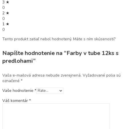
3 ★
0
2 ★
0
1 ★
0
Tento produkt zatiaľ nebol hodnotený. Máte s ním skúsenosti?
Napíšte hodnotenie na “Farby v tube 12ks s
predlohami”
Vaša e-mailová adresa nebude zverejnená.
Vyžadované polia sú
označené
*
Vaše hodnotenie
*
Váš komentár
*