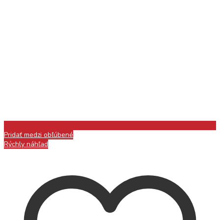
Pridať medzi obľúbené
Rýchly náhľad