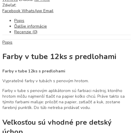
Zdieľať:
Facebook
WhatsApp
Email
Popis
Ďalšie informácie
Recenzie (0)
Popis
Farby v tube 12ks s predlohami
Farby v tube 12ks s predlohami
Vyprateľné farby v tubách s penovým hrotom.
Farby v tube s penovým aplikátorom sú farbiaci nástroj, ktorého
hrotom môžu najmenší tlačiť na papier koľko chcú. Práve takto sa
týmito farbami maľuje: priložiť na papier, zatlačiť a kuk, zostane
farebný punktík. Do túb netreba pridávať vodu.
Veľkosťou sú vhodné pre detský
úchop.