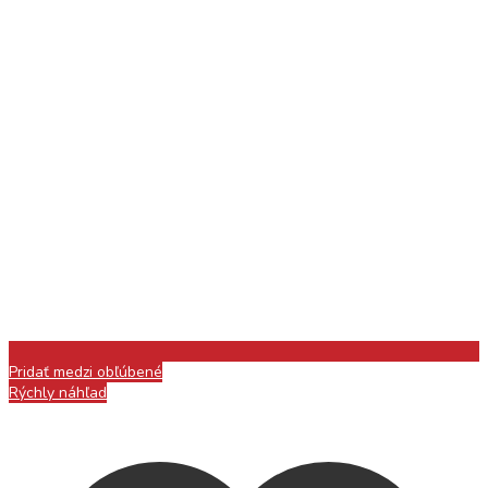
Pridať medzi obľúbené
Rýchly náhľad