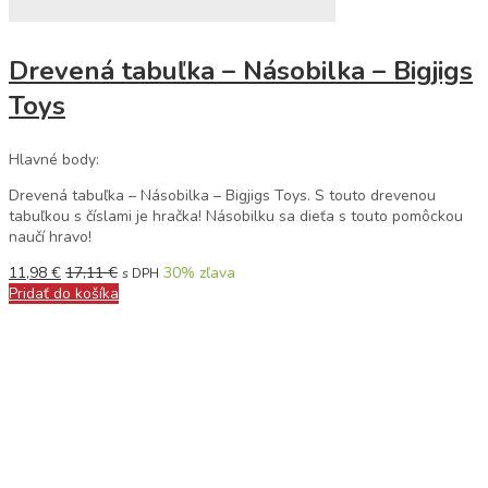
Drevená tabuľka – Násobilka – Bigjigs
Toys
Hlavné body:
Drevená tabuľka – Násobilka – Bigjigs Toys. S touto drevenou
tabuľkou s číslami je hračka! Násobilku sa dieťa s touto pomôckou
naučí hravo!
11,98
€
17,11
€
30
% zľava
s DPH
Pridať do košíka