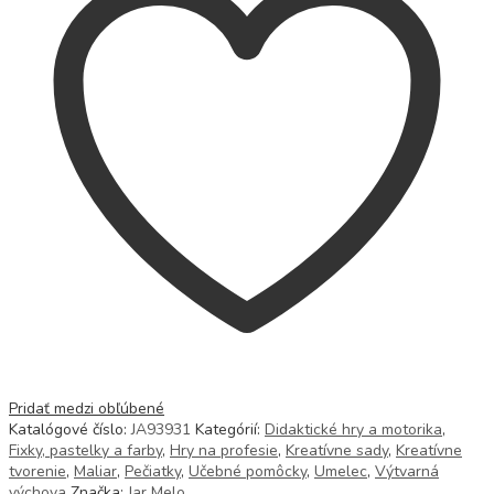
Pridať medzi obľúbené
Katalógové číslo:
JA93931
Kategórií:
Didaktické hry a motorika
,
Fixky, pastelky a farby
,
Hry na profesie
,
Kreatívne sady
,
Kreatívne
tvorenie
,
Maliar
,
Pečiatky
,
Učebné pomôcky
,
Umelec
,
Výtvarná
výchova
Značka:
Jar Melo