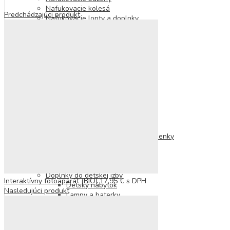
Nafukovacie kolesá
Predchádzajúci produkt
Nafukovacie lopty a doplnky
Nafukovačky
Osušky a pončá
Osušky a plienky
Pre najmenších
Hračky pre najmenších
Podložky na hranie
Plyšové hračky
Hrkálky a hryzátka
Doplnky pre deti
Doplnky na telo
Tetovačky
Náhrdelníky, náramky a prstienky
Náušnice
Laky na nechty
Vlasové doplnky
Doplnky do detskej izby
Interaktívny fotoaparát (BIO)
17,95
€
s DPH
Detský nábytok
Nasledujúci produkt
Lampy a baterky
Detské batohy
Desiatové boxy a fľaše
Kabelky a peňaženky