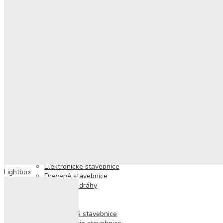
Bublifuky
Tabule
Modelovanie a plastelína
Mozaiky
Omaľovánky
Nálepky
Vyškrabovacie obrázky
Vystrihovanie a skladanie
Šitie a vyšívanie
Pečiatky
Elektronické hry
Smartfóny a tablety
Smart hodinky
Fotoaparáty
Karaoke, reproduktory a mikrofóny
Slúchadlá
Stavebnice
Elektronické stavebnice
Lightbox
Drevené stavebnice
Guľôčkové dráhy
Lego
Kocky
Magnetické stavebnice