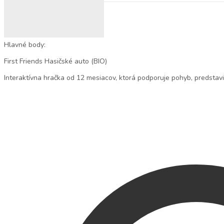
Populárne hľadania
Ortopedické podložky
Hlavné body:
First Friends Hasičské auto (BIO)
Interaktívna hračka od 12 mesiacov, ktorá podporuje pohyb, predstaviv