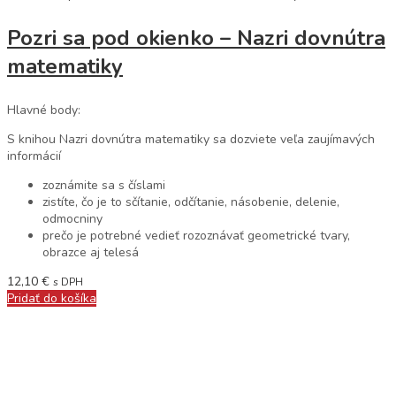
Pozri sa pod okienko – Nazri dovnútra
matematiky
Hlavné body:
S knihou Nazri dovnútra matematiky sa dozviete veľa zaujímavých
informácií
zoznámite sa s číslami
zistíte, čo je to sčítanie, odčítanie, násobenie, delenie,
odmocniny
prečo je potrebné vedieť rozoznávať geometrické tvary,
obrazce aj telesá
12,10
€
s DPH
Pridať do košíka