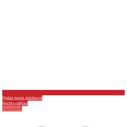
Pridať medzi obľúbené
Rýchly náhľad
Vypredané