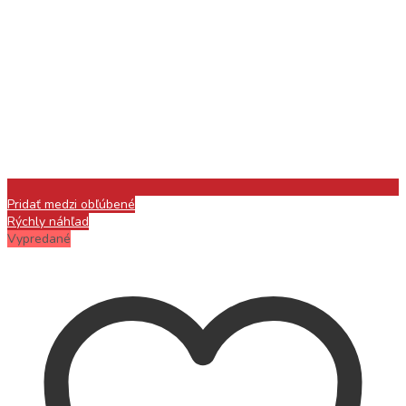
Pridať medzi obľúbené
Rýchly náhľad
Vypredané