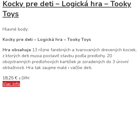
Kocky pre deti – Logická hra – Tooky
Toys
Hlavné body:
Kocky pre deti – Logická hra – Tooky Toys
Hra obsahuje
13 rôzne farebných a tvarovaných drevených kociek,
z ktorých deti musia postaviť stavbu podľa predlohy. 20
obojstranných predlohových kartičiek je zoradených do 3 úrovní
obtiažnosti. Hra tak zaujme malé i väčšie deti.
18,25
€
s DPH
Viac info