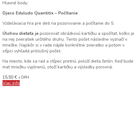
Hlavné body:
Djeco Eduludo Quantitix – Počítanie
Vzdelávacia hra pre deti na pozorovanie a počítanie do 5.
Úlohou dieťaťa je
pozorovať obrázkovú kartičku a spočítať, koľko je
na nej zvieratiek určitého druhu. Tento počet následne vyznačí v
mriežke. Najskôr si v rade nájde konkrétne zvieratko a potom v
stĺpci vyhľadá príslušný počet.
Na miesto, kde sa rad a stĺpec pretnú, položí dieťa žetón. Keď bude
mať mriežku vyplnenú, otočí kartičku a výsledky porovná.
15,50
€
s DPH
Viac info