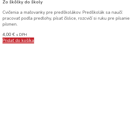
Zo škôlky do školy
Cvičenia a maľovanky pre predškolákov. Predškolák sa naučí:
pracovať podľa predlohy, písať číslice, rozcvičí si ruku pre písanie
písmen.
4,00
€
s DPH
Pridať do košíka