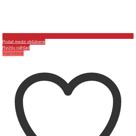
Pridať medzi obľúbené
Rýchly náhľad
Vypredané