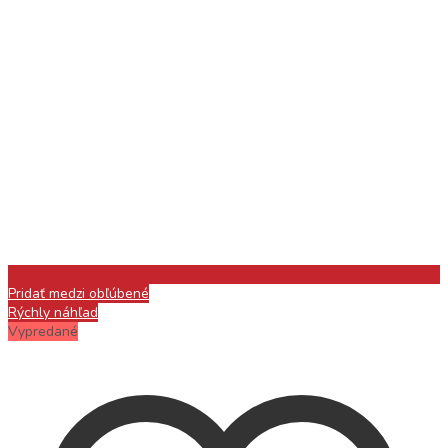
Pridať medzi obľúbené
Rýchly náhľad
Vypredané