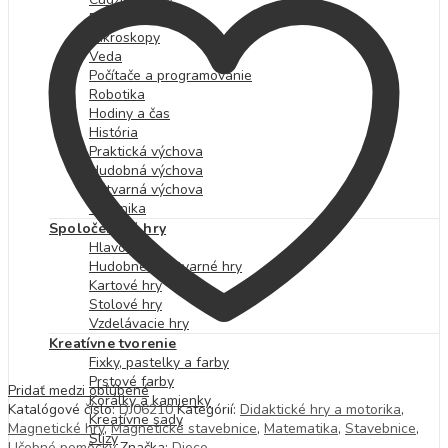
Prírodoveda
Mikroskopy
Veda
Počítače a programovanie
Robotika
Hodiny a čas
História
Praktická výchova
Hudobná výchova
Výtvarná výchova
Technika
Spoločenské hry
Hlavolamy
Hudobné a výtvarné hry
Kartové hry
Stolové hry
Vzdelávacie hry
Kreatívne tvorenie
Fixky, pastelky a farby
Prstové farby
Pridať medzi obľúbené
Korálky a kamienky
Katalógové číslo:
DJ06210
Kategórií:
Didaktické hry a motorika
,
Kreatívne sady
Magnetické hry
,
Magnetické stavebnice
,
Matematika
,
Stavebnice
,
Slizy
Učebné pomôcky
Značka:
Djeco