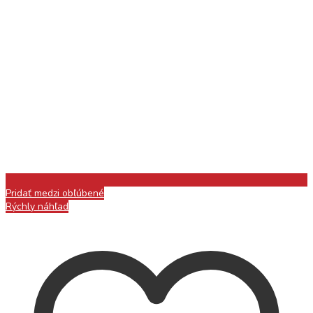
Pridať medzi obľúbené
Rýchly náhľad