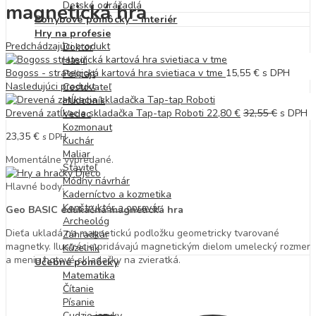
Detské odrážadlá
magnetická hra
Pohybové pomôcky – interiér
Hry na profesie
Predchádzajúci produkt
Doktor
Hasič
Bogoss - strategická kartová hra svietiaca v tme
15,55
€
s DPH
Policajt
Nasledujúci produkt
Cestovateľ
Hudobník
Drevená zatĺkacia skladačka Tap-tap Roboti
22,80
€
32,55
€
s DPH
Vedec
Kozmonaut
23,35
€
s DPH
Kuchár
Maliar
Momentálne vypredané.
Staviteľ
Módny návrhár
Hlavné body:
Kaderníctvo a kozmetika
Konštruktér a opravár
Geo BASIC edukačná magnetická hra
Archeológ
Dieťa ukladá na magnetickú podložku geometricky tvarované
Záhradkár
magnetky. Ilustrácie pridávajú magnetickým dielom umelecký rozmer
Kúzelník
a menia hotové skladačky na zvieratká.
Učebné pomôcky
Matematika
Čítanie
Písanie
Cudzie jazyky