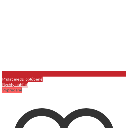
Pridať medzi obľúbené
Rýchly náhľad
Vypredané