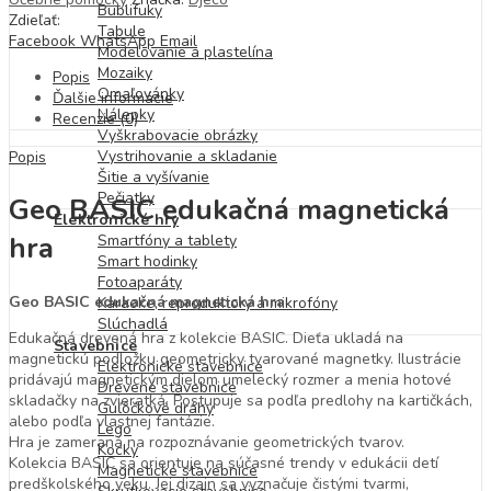
Bublifuky
Zdieľať:
Tabule
Facebook
WhatsApp
Email
Modelovanie a plastelína
Mozaiky
Popis
Omaľovánky
Ďalšie informácie
Nálepky
Recenzie (0)
Vyškrabovacie obrázky
Vystrihovanie a skladanie
Popis
Šitie a vyšívanie
Pečiatky
Geo BASIC edukačná magnetická
Elektronické hry
hra
Smartfóny a tablety
Smart hodinky
Fotoaparáty
Geo BASIC edukačná magnetická hra
Karaoke, reproduktory a mikrofóny
Slúchadlá
Edukačná drevená hra z kolekcie BASIC. Dieťa ukladá na
Stavebnice
magnetickú podložku geometricky tvarované magnetky. Ilustrácie
Elektronické stavebnice
pridávajú magnetickým dielom umelecký rozmer a menia hotové
Drevené stavebnice
skladačky na zvieratká. Postupuje sa podľa predlohy na kartičkách,
Guľôčkové dráhy
alebo podľa vlastnej fantázie.
Lego
Hra je zameraná na rozpoznávanie geometrických tvarov.
Kocky
Kolekcia BASIC sa orientuje na súčasné trendy v edukácii detí
Magnetické stavebnice
predškolského veku. Jej dizajn sa vyznačuje čistými tvarmi,