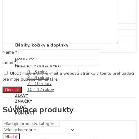
Detské klobúky
Dáždniky
Pršiplášť
Autá, vlaky, garáže a dráhy
Pracovné stoly a náradie
Kuchynky, riad, potraviny
Domčeky pre bábiky
Bábiky, kočíky a doplnky
Name
*
NOVINKY
Email
*
HRAČKY PODĽA VEKU
0 – 3 roky
Uložiť moje meno, e-mail a webovú stránku v tomto prehliadači
3 – 6 rokov
pre moje budúce komentáre.
7 – 10 rokov
10 – 12 rokov
ZĽAVY
ZNAČKY
Súvisiace produkty
BLOG
KONTAKT
Hľadať