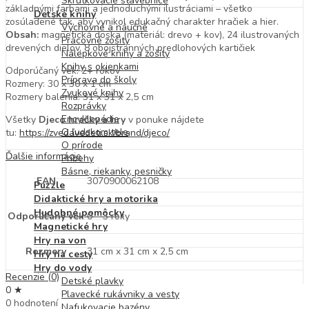
Skrutkovacie stavebnice
základnými farbami a jednoduchými ilustráciami – všetko
Detské knihy
zosúladené tak, aby vynikol edukačný charakter hračiek a hier.
Výchovné a náučné
Obsah:
magnetická doska (materiál: drevo + kov), 24 ilustrovaných
Pracovné zošity
drevených dielov, 8 obojstranných predlohových kartičiek
Nálepkové knihy a zošity
Knihy s okienkami
Odporúčaný vek: 2+ rokov
Príprava do školy
Rozmery: 30 x 30 x 1 cm
Zvukové knihy
Rozmery balenia: 31 x 31 x 2,5 cm
Rozprávky
Encyklopédie
Všetky
Djeco hračky a hry
v ponuke nájdete
O ľudskom tele
tu:
https://zvedavedeti.sk/brand/djeco/
O prírode
Ďalšie informácie
Príbehy
Básne, riekanky, pesničky
EAN
3070900062108
Puzzle
Didaktické hry a motorika
Hudobné pomôcky
Odporúčaný vek
0 – 3 roky
Magnetické hry
Hry na von
Rozmery
31 cm x 31 cm x 2,5 cm
Hry na cesty
Hry do vody
Recenzie (0)
Detské plavky
0 ★
Plavecké rukávniky a vesty
0 hodnotení
Nafukovacie bazény