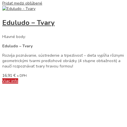
Pridať medzi obľúbené
Eduludo – Tvary
Hlavné body:
Eduludo – Tvary
Rozvíja poznávanie, sústredenie a trpezlivosť – dieťa vypĺňa rôznymi
geometrickými tvarmi predlohové obrázky (4 stupne obtiažnosti) a
naučí rozpoznávať tvary hravou formou!
16,91
€
s DPH
Viac info