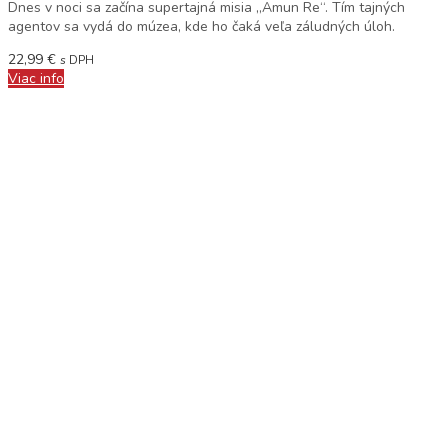
Dnes v noci sa začína supertajná misia „Amun Re“. Tím tajných
agentov sa vydá do múzea, kde ho čaká veľa záludných úloh.
22,99
€
s DPH
Viac info