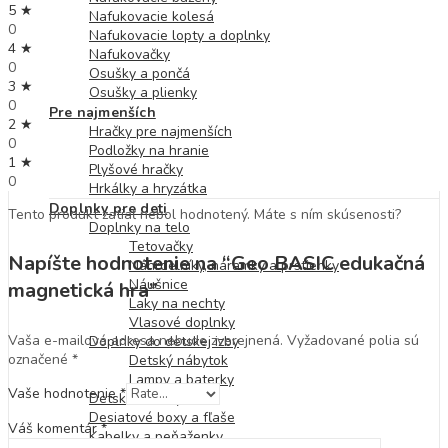
5 ★
Nafukovacie kolesá
0
Nafukovacie lopty a doplnky
4 ★
Nafukovačky
0
Osušky a pončá
3 ★
Osušky a plienky
0
Pre najmenších
2 ★
Hračky pre najmenších
0
Podložky na hranie
1 ★
Plyšové hračky
0
Hrkálky a hryzátka
Doplnky pre deti
Tento produkt zatiaľ nebol hodnotený. Máte s ním skúsenosti?
Doplnky na telo
Tetovačky
Napíšte hodnotenie na “Geo BASIC edukačná
Náhrdelníky, náramky a prstienky
Náušnice
magnetická hra”
Laky na nechty
Vlasové doplnky
Vaša e-mailová adresa nebude zverejnená.
Vyžadované polia sú
Doplnky do detskej izby
označené
*
Detský nábytok
Lampy a baterky
Vaše hodnotenie
*
Detské batohy
Desiatové boxy a fľaše
Váš komentár
*
Kabelky a peňaženky