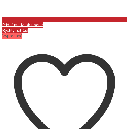
Pridať medzi obľúbené
Rýchly náhľad
Vypredané