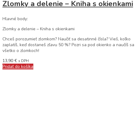
Zlomky a delenie – Kniha s okienkami
Hlavné body:
Zlomky a delenie – Kniha s okienkami
Chceš porozumieť zlomkom? Naučiť sa desatinné čísla? Vieš, koľko
zaplatíš, keď dostaneš zľavu 50 %? Pozri sa pod okienko a naučíš sa
všetko o zlomkoch!
13,90
€
s DPH
Pridať do košíka