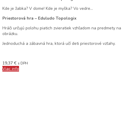
Kde je žabka? V dome! Kde je myška? Vo vedre…
Priestorová hra – Eduludo Topologix
Hráči určujú polohu piatich zvieratiek vzhľadom na predmety na
obrázku.
Jednoduchá a zábavná hra, ktorá učí deti priestorové vzťahy.
19,37
€
s DPH
Viac info