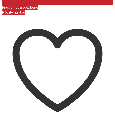
Pridať medzi obľúbené
Rýchly náhľad