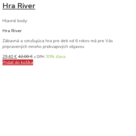
Hra River
Hlavné body:
Hra River
Zábavná a vzrušujúca hra pre deti od 6 rokov má pre Vás
pripravených mnoho prekvapivých objavov.
29,40
€
42,00
€
30
% zľava
s DPH
Pridať do košíka