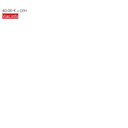
40,00
€
s DPH
Viac info