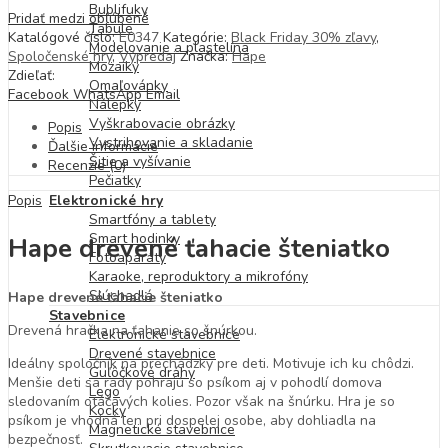
Bublifuky
Pridať medzi obľúbené
Tabule
Katalógové číslo:
E0347
Kategórie:
Black Friday 30% zľavy
,
Modelovanie a plastelína
Spoločenské hry
,
Výpredaj
Značka:
Hape
Mozaiky
Zdieľať:
Omaľovánky
Facebook
WhatsApp
Email
Nálepky
Vyškrabovacie obrázky
Popis
Vystrihovanie a skladanie
Ďalšie informácie
Šitie a vyšívanie
Recenzie (0)
Pečiatky
Popis
Elektronické hry
Smartfóny a tablety
Smart hodinky
Hape drevené ťahacie šteniatko
Fotoaparáty
Karaoke, reproduktory a mikrofóny
Slúchadlá
Hape drevené ťahacie šteniatko
Stavebnice
Drevená hračka na ťahanie so šnúrkou.
Elektronické stavebnice
Drevené stavebnice
Ideálny spoločník na prechádzky pre deti. Motivuje ich ku chôdzi.
Guľôčkové dráhy
Menšie deti sa rady pohrajú so psíkom aj v pohodlí domova
Lego
sledovaním otáčavých kolies. Pozor však na šnúrku. Hra je so
Kocky
psíkom je vhodná len pri dospelej osobe, aby dohliadla na
Magnetické stavebnice
bezpečnosť.