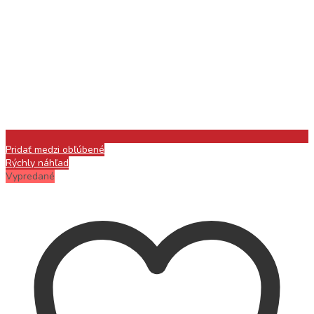
Pridať medzi obľúbené
Rýchly náhľad
Vypredané