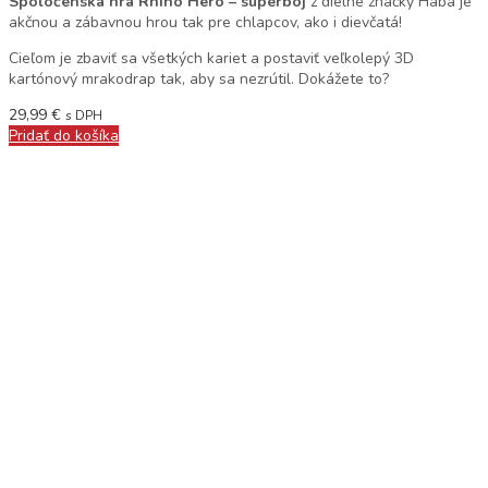
Spoločenská hra Rhino Hero – superboj
z dielne značky Haba je
akčnou a zábavnou hrou tak pre chlapcov, ako i dievčatá!
Cieľom je zbaviť sa všetkých kariet a postaviť veľkolepý 3D
kartónový mrakodrap tak, aby sa nezrútil. Dokážete to?
29,99
€
s DPH
Pridať do košíka