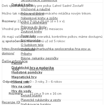
Skrutkovacie stavebnice
Detské knihy
Deti spoznávajú povely pre psíka: Ľahni! Sadni! Zostaň!
Výchovné a náučné
Možno tak naučia aj vášho domáceho miláčika novým trikom.
Pracovné zošity
Nálepkové knihy a zošity
Rozmery:
22 cm x 9 cm x 16 cm (d x š x v).
Knihy s okienkami
Príprava do školy
Vhodné pre deti staršie ako 12 mesiacov.
Zvukové knihy
Rozprávky
Ak majú vaše deti rady zvieratká, konkrétne psíkov, máme dostupnú
Encyklopédie
aj
spoločenskú hru
vhodnú už od 5 rokov:
O ľudskom tele
https://zvedavedeti.sk/p/marbushka-spolocenska-hra-psy-a-
O prírode
domovy/
Príbehy
Básne, riekanky, pesničky
Ďalšie informácie
Puzzle
Didaktické hry a motorika
EAN
6943478006348
Hudobné pomôcky
Magnetické hry
Odporúčaný vek
0 – 3 roky, 3 – 6 rokov
Hry na von
Hry na cesty
Hry do vody
Rozmery
22 cm x 9 cm x 16 cm
Detské plavky
Plavecké rukávniky a vesty
Recenzie (0)
Nafukovacie bazény