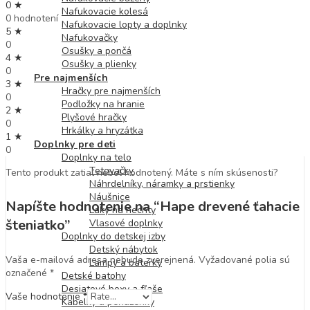
0 ★
Nafukovacie kolesá
0 hodnotení
Nafukovacie lopty a doplnky
5 ★
Nafukovačky
0
Osušky a pončá
4 ★
Osušky a plienky
0
Pre najmenších
3 ★
Hračky pre najmenších
0
Podložky na hranie
2 ★
Plyšové hračky
0
Hrkálky a hryzátka
1 ★
Doplnky pre deti
0
Doplnky na telo
Tetovačky
Tento produkt zatiaľ nebol hodnotený. Máte s ním skúsenosti?
Náhrdelníky, náramky a prstienky
Náušnice
Napíšte hodnotenie na “Hape drevené ťahacie
Laky na nechty
šteniatko”
Vlasové doplnky
Doplnky do detskej izby
Detský nábytok
Vaša e-mailová adresa nebude zverejnená.
Vyžadované polia sú
Lampy a baterky
označené
*
Detské batohy
Desiatové boxy a fľaše
Vaše hodnotenie
*
Kabelky a peňaženky