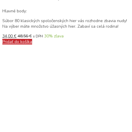
Hlavné body:
Súbor 80 klasických spoločenských hier vás rozhodne zbavia nudy!
Na výber máte množstvo úžasných hier. Zabaví sa celá rodina!
34,00
€
48,56
€
30
% zľava
s DPH
Pridať do košíka