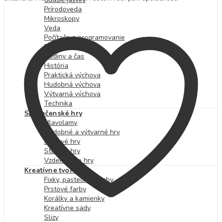
Prírodoveda
Mikroskopy
Veda
Počítače a programovanie
Robotika
Hodiny a čas
História
Praktická výchova
Hudobná výchova
Výtvarná výchova
Technika
Spoločenské hry
Hlavolamy
Hudobné a výtvarné hry
Kartové hry
Stolové hry
Vzdelávacie hry
Kreatívne tvorenie
Fixky, pastelky a farby
Prstové farby
Korálky a kamienky
Kreatívne sady
Slizy