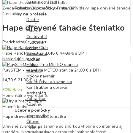
Detské odrážadlá
Zvedavedeti.sk
Pohybové pomôcky – interiér
Obchod
Black Friday 30% zľavy
Hape drevené ťahacie
šteniatko
Hry na profesie
Doktor
Hape drevené ťahacie šteniatko
Hasič
Policajt
Cestovateľ
Predchádzajúci produkt
Hudobník
Vedec
Hape Ranč Pony Club
33,46
€
47,80
€
s DPH
Kozmonaut
Nasledujúci produkt
Kuchár
Maliar
PlaySTEM - Vesmírna METEO stanica
24,00
€
s DPH
Staviteľ
Módny návrhár
14,70
€
21,00
€
s DPH
Kaderníctvo a kozmetika
Konštruktér a opravár
30
% zľava
Archeológ
Momentálne vypredané.
Záhradkár
Kúzelník
Hlavné body:
Učebné pomôcky
Matematika
Hape drevené ťahacie šteniatko
Čítanie
Drevené zvieratko na ťahanie so šnúrkou vhodné do interiéru aj
Písanie
exteriéru. Na prechádzkach deťom robí psík spoločnosť.
Cudzie jazyky