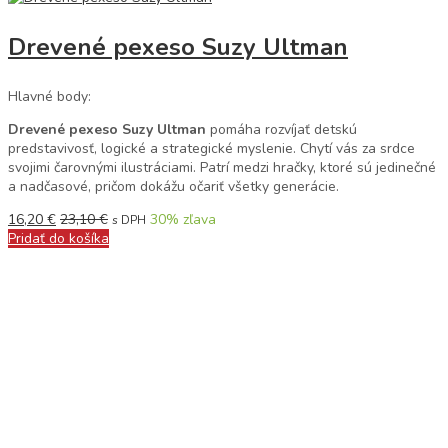
Drevené pexeso Suzy Ultman
Hlavné body:
Drevené pexeso Suzy Ultman
pomáha rozvíjať detskú
predstavivosť, logické a strategické myslenie. Chytí vás za srdce
svojimi čarovnými ilustráciami. Patrí medzi hračky, ktoré sú jedinečné
a nadčasové, pričom dokážu očariť všetky generácie.
16,20
€
23,10
€
30
% zľava
s DPH
Pridať do košíka