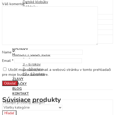
Detské klobúky
Váš komentár
*
Dáždniky
Pršiplášť
Autá, vlaky, garáže a dráhy
Pracovné stoly a náradie
Kuchynky, riad, potraviny
Domčeky pre bábiky
Bábiky, kočíky a doplnky
NOVINKY
Name
*
HRAČKY PODĽA VEKU
0 – 3 roky
Email
*
3 – 6 rokov
7 – 10 rokov
Uložiť moje meno, e-mail a webovú stránku v tomto prehliadači
10 – 12 rokov
pre moje budúce komentáre.
ZĽAVY
ZNAČKY
BLOG
KONTAKT
Súvisiace produkty
Hľadať