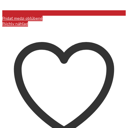
Pridať medzi obľúbené
Rýchly náhľad