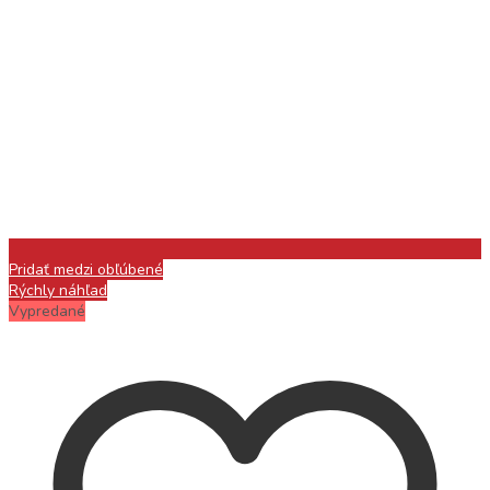
Pridať medzi obľúbené
Rýchly náhľad
Vypredané