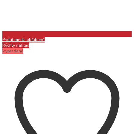
Pridať medzi obľúbené
Rýchly náhľad
Vypredané