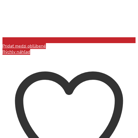
Pridať medzi obľúbené
Rýchly náhľad