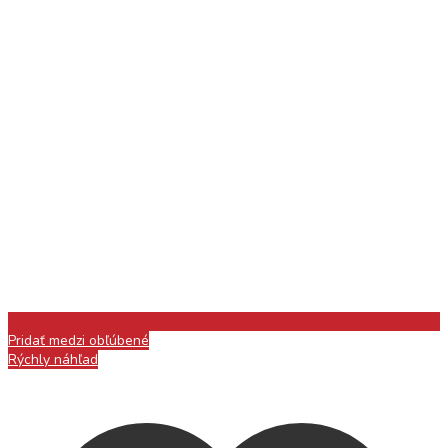
Pridať medzi obľúbené
Rýchly náhľad