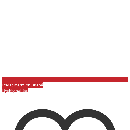
Pridať medzi obľúbené
Rýchly náhľad