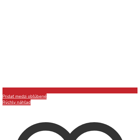
Pridať medzi obľúbené
Rýchly náhľad