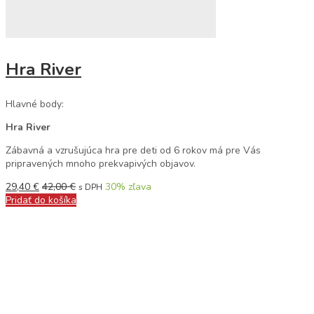
Hra River
Hlavné body:
Hra River
Zábavná a vzrušujúca hra pre deti od 6 rokov má pre Vás
pripravených mnoho prekvapivých objavov.
29,40
€
42,00
€
30
% zľava
s DPH
Pridať do košíka