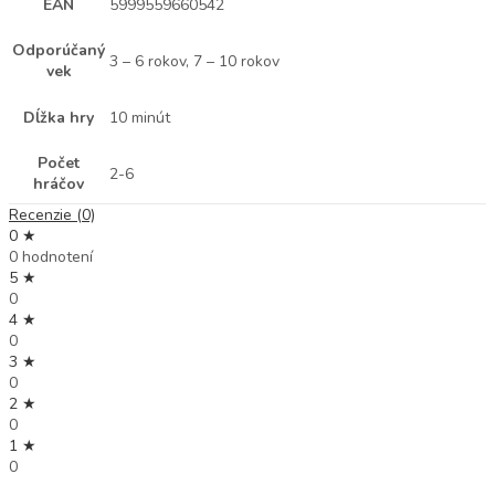
EAN
5999559660542
Odporúčaný
3 – 6 rokov, 7 – 10 rokov
vek
Dĺžka hry
10 minút
Počet
2-6
hráčov
Recenzie (0)
0 ★
0 hodnotení
5 ★
0
4 ★
0
3 ★
0
2 ★
0
1 ★
0