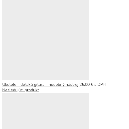
Ukulele - detská gitara - hudobný nástroj
25,00
€
s DPH
Nasledujúci produkt