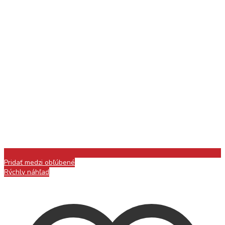
Pridať medzi obľúbené
Rýchly náhľad