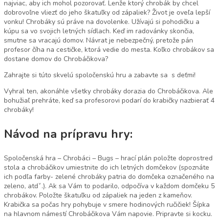
najviac, aby ich mohol pozorovať. Lenže ktorý chrobák by chcel
dobrovoľne vliezť do jeho škatuľky od zápaliek? Život je oveľa lepší
vonku! Chrobáky sú práve na dovolenke. Užívajú si pohodičku a
kúpu sa vo svojich letných sídlach. Keď im radovánky skončia,
smutne sa vracajú domov. Návrat je nebezpečný, pretože pán
profesor číha na cestičke, ktorá vedie do mesta. Koľko chrobákov sa
dostane domov do Chrobáčikova?
Zahrajte si túto skvelú spoločenskú hru a zabavte sa s deťmi!
Vyhral ten, akonáhle všetky chrobáky dorazia do Chrobáčikova. Ale
bohužiaľ prehráte, keď sa profesorovi podarí do krabičky nazbierať 4
chrobáky!
Návod na prípravu hry:
Spoločenská hra – Chrobáci – Bugs – hrací plán položte doprostred
stola a chrobáčikov umiestnite do ich letných domčekov (spoznáte
ich podľa farby- zelené chrobáky patria do domčeka označeného na
zeleno, atdˇ.). Ak sa Vám to podarilo, odpočíva v každom domčeku 5
chrobákov. Položte škatuľku od zápaliek na jeden z kameňov.
Krabička sa počas hry pohybuje v smere hodinových ručičiek! Šípka
na hlavnom námestí Chrobáčikova Vám napovie. Pripravte si kocku.