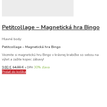
Petitcollage – Magnetická hra Bingo
Hlavné body:
Petitcollage – Magnetická hra Bingo
Vezmite si magnetickú hru Bingo v krásnej krabičke so sebou na
výlet a zažite kopec zábavy!
9,80
€
14,00
€
30
% zľava
s DPH
Pridať do košíka