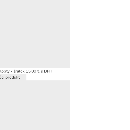
lopty - žralok
15,00
€
s DPH
úci produkt