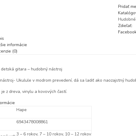
Pridať m
Katalógov
Hudobné
Zdieľať:
Faceboo
is
šie informácie
enzie (0)
 detská gitara – hudobný nástroj
ástroj- Ukulule v modrom prevedení, dá sa ladiť ako naozajstný hudob
je z dreva, vinylu a kovových častí.
formácie
Hape
6943478008861
3 – 6 rokov, 7 – 10 rokov, 10 – 12 rokov