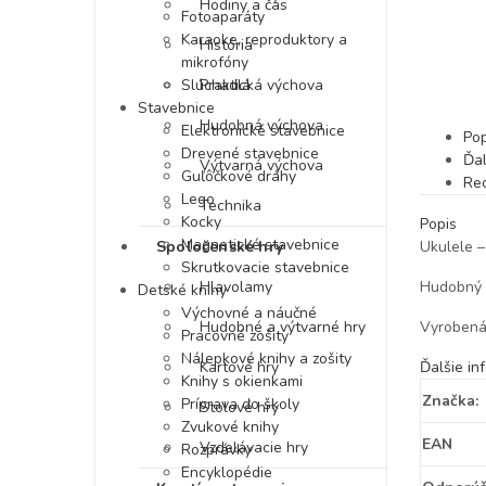
Hodiny a čas
Fotoaparáty
Karaoke, reproduktory a
História
mikrofóny
Slúchadlá
Praktická výchova
Stavebnice
Hudobná výchova
Elektronické stavebnice
Pop
Drevené stavebnice
Ďal
Výtvarná výchova
Guľôčkové dráhy
Rec
Lego
Technika
Kocky
Popis
Magnetické stavebnice
Spoločenské hry
Ukulele –
Skrutkovacie stavebnice
Hlavolamy
Hudobný n
Detské knihy
Výchovné a náučné
Hudobné a výtvarné hry
Vyrobená 
Pracovné zošity
Nálepkové knihy a zošity
Kartové hry
Ďalšie in
Knihy s okienkami
Značka:
Príprava do školy
Stolové hry
Zvukové knihy
EAN
Vzdelávacie hry
Rozprávky
Encyklopédie