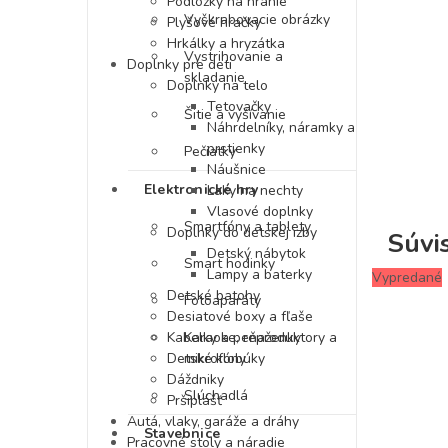
Podložky na hranie
Vyškrabovacie obrázky
Plyšové hračky
Hrkálky a hryzátka
Vystrihovanie a
Doplnky pre deti
skladanie
Doplnky na telo
Tetovačky
Šitie a vyšívanie
Náhrdelníky, náramky a
prstienky
Pečiatky
Náušnice
Elektronické hry
Laky na nechty
Vlasové doplnky
Smartfóny a tablety
Doplnky do detskej izby
Súvi
Detský nábytok
Smart hodinky
Lampy a baterky
Vypredané
Detské batohy
Fotoaparáty
Desiatové boxy a fľaše
Kabelky a peňaženky
Karaoke, reproduktory a
Detské klobúky
mikrofóny
Dáždniky
Slúchadlá
Pršiplášť
Autá, vlaky, garáže a dráhy
Stavebnice
Pracovné stoly a náradie