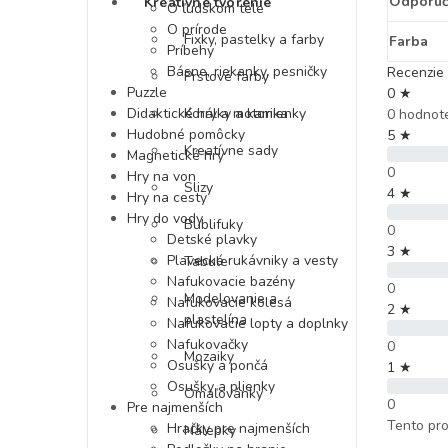
Odporúč
Kreatívne tvorenie
O ľudskom tele
O prírode
Fixky, pastelky a farby
Farba
Príbehy
Básne, riekanky, pesničky
Recenzie 
Prstové farby
Puzzle
0 ★
Didaktické hry a motorika
Korálky a kamienky
0 hodnot
Hudobné pomôcky
5 ★
Kreatívne sady
Magnetické hry
0
Hry na von
Slizy
4 ★
Hry na cesty
Hry do vody
Bublifuky
0
Detské plavky
3 ★
Plavecké rukávniky a vesty
Tabule
Nafukovacie bazény
0
Modelovanie a
Nafukovacie kolesá
2 ★
plastelína
Nafukovacie lopty a doplnky
Nafukovačky
0
Mozaiky
Osušky a pončá
1 ★
Osušky a plienky
Omaľovánky
0
Pre najmenších
Tento pro
Hračky pre najmenších
Nálepky