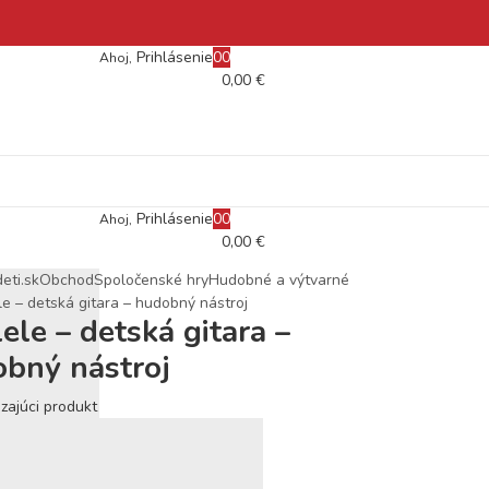
Prihlásenie
0
0
Ahoj,
0,00
€
Prihlásenie
0
0
Ahoj,
0,00
€
eti.sk
Obchod
Spoločenské hry
Hudobné a výtvarné
e – detská gitara – hudobný nástroj
ele – detská gitara –
bný nástroj
zajúci produkt