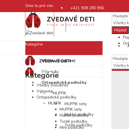
Sme tu pre vás:
+421 908 280 856
eshop@zvedavedeti.sk
Hľadať
Pop
Ort
Kategórie
Všetky (vizuálne)
Výpredaj
Hľadať
Kategórie
Pop
Ortopedické podložky
Všetky (vizuálne)
Ort
Výpredaj
MUFFIK
Ortopedické podložky
MUFFIK
MUFFIK sety
MUFFIK sety
Mäkké podložky
Mäkké podložky
Tvrdé podložky
Tvrdé podložky
Mini podložky