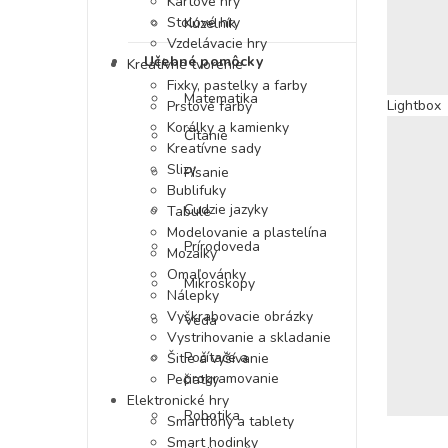
Kartové hry
Stolové hry
Kúzelník
Vzdelávacie hry
Učebné pomôcky
Kreatívne tvorenie
Fixky, pastelky a farby
Matematika
Lightbox
Prstové farby
Korálky a kamienky
Čítanie
Kreatívne sady
Slizy
Písanie
Bublifuky
Cudzie jazyky
Tabule
Modelovanie a plastelína
Prírodoveda
Mozaiky
Omaľovánky
Mikroskopy
Nálepky
Vyškrabovacie obrázky
Veda
Vystrihovanie a skladanie
Počítače a
Šitie a vyšívanie
programovanie
Pečiatky
Elektronické hry
Robotika
Smartfóny a tablety
Smart hodinky