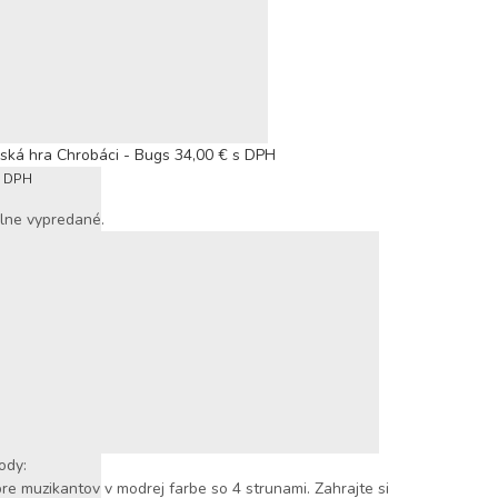
ská hra Chrobáci - Bugs
34,00
€
s DPH
s DPH
ne vypredané.
ody:
re muzikantov v modrej farbe so 4 strunami. Zahrajte si