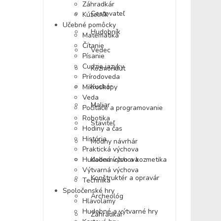
Záhradkár
Cestovateľ
Kúzelník
Učebné pomôcky
Hudobník
Matematika
Čítanie
Vedec
Písanie
Cudzie jazyky
Kozmonaut
Prírodoveda
Kuchár
Mikroskopy
Veda
Maliar
Počítače a programovanie
Robotika
Staviteľ
Hodiny a čas
História
Módny návrhár
Praktická výchova
Hudobná výchova
Kaderníctvo a kozmetika
Výtvarná výchova
Konštruktér a opravár
Technika
Spoločenské hry
Archeológ
Hlavolamy
Hudobné a výtvarné hry
Záhradkár