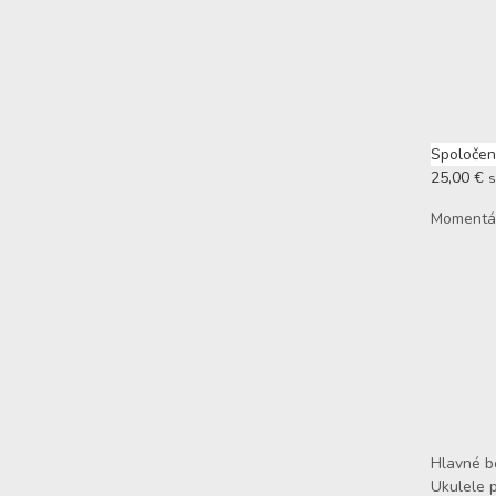
Spoločen
25,00
€
Momentál
Hlavné b
Ukulele p