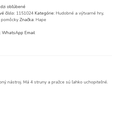
edzi obľúbené
é číslo:
1151024
Kategórie:
Hudobné a výtvarné hry
,
 pomôcky
Značka:
Hape
k
WhatsApp
Email
ný nástroj. Má 4 struny a pražce sú ľahko uchopiteľné.