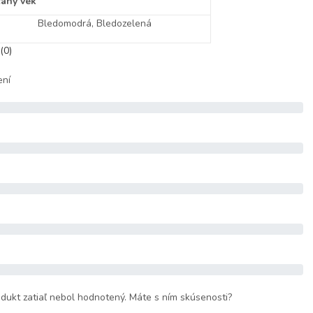
aný vek
Bledomodrá, Bledozelená
(0)
ení
dukt zatiaľ nebol hodnotený. Máte s ním skúsenosti?