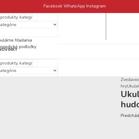
Facebook
WhatsApp
Instagram
ulárne hľadania
opedické podložky
NOVINKY
HRAČKY PODĽA VEKU
Zvedaved
0 – 3 roky
ulárne hľadania
hry
Ukulel
3 – 6 rokov
Ukul
opedické podložky
hudo
7 – 10 rokov
10 – 12 rokov
Predchád
ZĽAVY