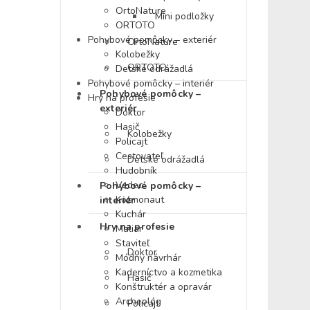
OrtoNature
Mini podložky
ORTOTO
Pohybové pomôcky – exteriér
OrtoNature
Kolobežky
ORTOTO
Detské odrážadlá
Pohybové pomôcky – interiér
Pohybové pomôcky –
Hry na profesie
exteriér
Doktor
Hasič
Kolobežky
Policajt
Cestovateľ
Detské odrážadlá
Hudobník
Vedec
Pohybové pomôcky –
Kozmonaut
interiér
Kuchár
Hry na profesie
Maliar
Staviteľ
Doktor
Módny návrhár
Kaderníctvo a kozmetika
Hasič
Konštruktér a opravár
Archeológ
Policajt