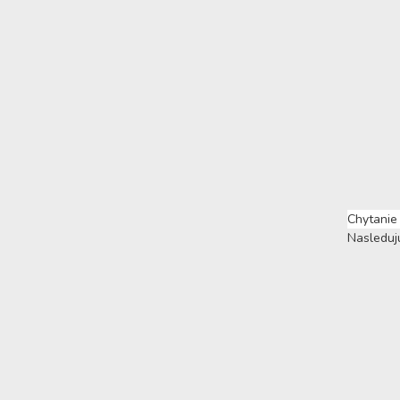
ZNAČKY
BLOG
KONTAKT
Chytanie 
Nasleduj