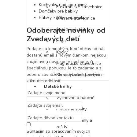
Kuchynky, riad, potraviny
Elektronické stavebnice
Domčeky pre bábiky
Bábiky, kočíky a doplnky
Drevené stavebnice
Odoberajte novinky od
Guľôčkové dráhy
Zvedavých detí
Lego
Pridajte sa k mnohým, ktorí občas od nás
Kocky
dostanú email s novým článkom, nejakou
zaujímavou novinkou v obchode, či
Magnetické stavebnice
špeciálnou ponukou. Je to zadarmo a z
odberu sa môžete kedykoľvek jedným
Skrutkovacie stavebnice
kliknutím odhlásiť.
Detské knihy
Výchovné a náučné
Pracovné zošity
Nálepkové knihy a
zošity
Súhlasím so spracovaním svojich