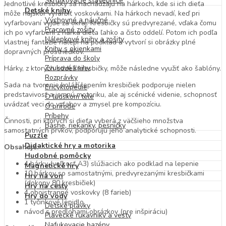
Skrutkovacie stavebnice
Jednotlivé kresbičky sa nachádzajú na hárkoch, kde si ich dieťa
Detské knihy
môže najskôr vyfarbiť voskovkami. Na hárkoch nevadí, keď pri
Výchovné a náučné
vyfarbovaní vyjde za okraj. Kresbičky sú predvyrezané, vďaka čomu
Pracovné zošity
ich po vyfarbení z hárka dieťa ľahko a čisto oddelí. Potom ich podľa
Nálepkové knihy a zošity
vlastnej fantázie nalepí na podklad a vytvorí si obrázky plné
Knihy s okienkami
dopravných prostriedkov.
Príprava do školy
Zvukové knihy
Hárky, z ktorých oddelí kresbičky, môže následne využiť ako šablóny.
Rozprávky
Sada na tvorenie koláží lepením kresbičiek podporuje nielen
Encyklopédie
predstavivosť a jemnú motoriku, ale aj scénické videnie, schopnosť
O ľudskom tele
uvádzať veci do vzťahov a zmysel pre kompozíciu.
O prírode
Príbehy
Činnosti, pri ktorých si dieťa vyberá z väčšieho množstva
Básne, riekanky, pesničky
samostatných prvkov, podporujú jeho analytické schopnosti.
Puzzle
Didaktické hry a motorika
Obsahuje:
Hudobné pomôcky
4 hárky (veľkosť A3) slúžiacich ako podklad na lepenie
Magnetické hry
10 hárkov so samostatnými, predvyrezanými kresbičkami
Hry na von
(dokopy 80 kresbičiek)
Hry na cesty
4 obojstranné voskovky (8 farieb)
Hry do vody
1 tyčinkové lepidlo
Detské plavky
návod s predlohami obrázkov (pre inšpiráciu)
Plavecké rukávniky a vesty
Nafukovacie bazény