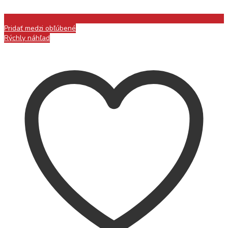
Pridať medzi obľúbené
Rýchly náhľad