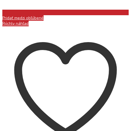
Pridať medzi obľúbené
Rýchly náhľad