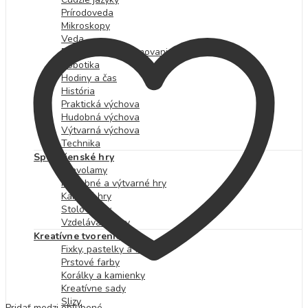
Prírodoveda
Mikroskopy
Veda
Počítače a programovanie
Robotika
Hodiny a čas
História
Praktická výchova
Hudobná výchova
Výtvarná výchova
Technika
Spoločenské hry
Hlavolamy
Hudobné a výtvarné hry
Kartové hry
Stolové hry
Vzdelávacie hry
Kreatívne tvorenie
Fixky, pastelky a farby
Prstové farby
Korálky a kamienky
Kreatívne sady
Slizy
Pridať medzi obľúbené