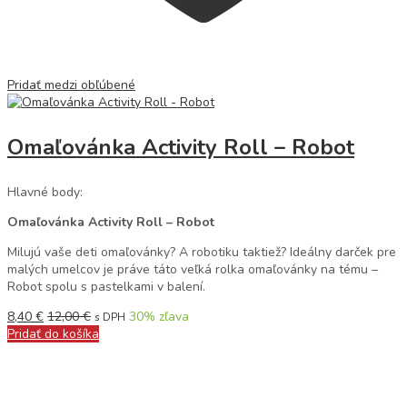
Pridať medzi obľúbené
Omaľovánka Activity Roll – Robot
Hlavné body:
Omaľovánka Activity Roll – Robot
Milujú vaše deti omaľovánky? A robotiku taktiež? Ideálny darček pre
malých umelcov je práve táto veľká rolka omaľovánky na tému –
Robot spolu s pastelkami v balení.
8,40
€
12,00
€
30
% zľava
s DPH
Pridať do košíka