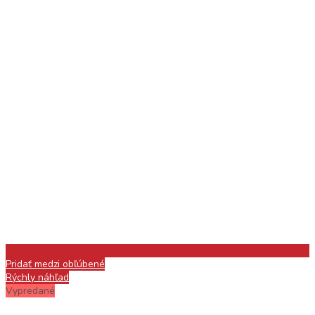
Pridať medzi obľúbené
Rýchly náhľad
Vypredané