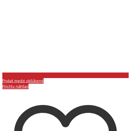
Pridať medzi obľúbené
Rýchly náhľad