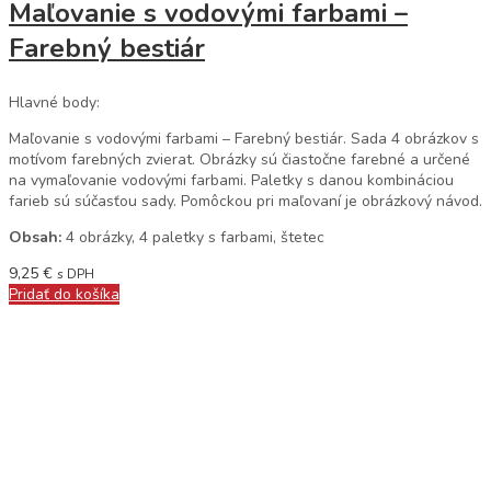
Maľovanie s vodovými farbami –
Farebný bestiár
Hlavné body:
Maľovanie s vodovými farbami – Farebný bestiár. Sada 4 obrázkov s
motívom farebných zvierat. Obrázky sú čiastočne farebné a určené
na vymaľovanie vodovými farbami. Paletky s danou kombináciou
farieb sú súčasťou sady. Pomôckou pri maľovaní je obrázkový návod.
Obsah:
4 obrázky, 4 paletky s farbami, štetec
9,25
€
s DPH
Pridať do košíka