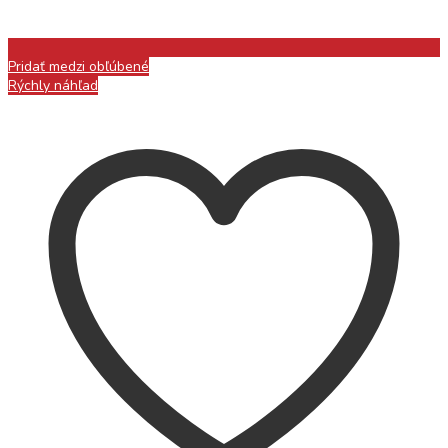
Pridať medzi obľúbené
Rýchly náhľad