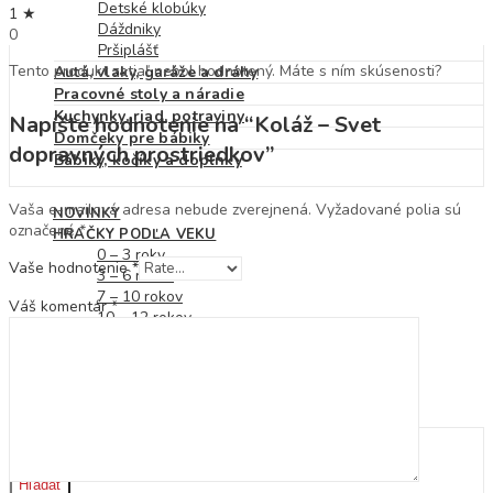
Detské klobúky
1 ★
Dáždniky
0
Pršiplášť
Tento produkt zatiaľ nebol hodnotený. Máte s ním skúsenosti?
Autá, vlaky, garáže a dráhy
Pracovné stoly a náradie
Kuchynky, riad, potraviny
Napíšte hodnotenie na “Koláž – Svet
Domčeky pre bábiky
dopravných prostriedkov”
Bábiky, kočíky a doplnky
Vaša e-mailová adresa nebude zverejnená.
Vyžadované polia sú
NOVINKY
označené
*
HRAČKY PODĽA VEKU
0 – 3 roky
Vaše hodnotenie
*
3 – 6 rokov
7 – 10 rokov
Váš komentár
*
10 – 12 rokov
ZĽAVY
ZNAČKY
BLOG
KONTAKT
Hľadať