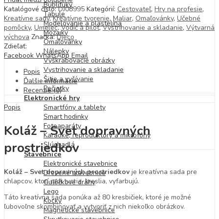
Bublifuky
Katalógové číslo:
DJ08995
Kategórií:
Cestovateľ
,
Hry na profesie
,
Tabule
Kreatívne sady
,
Kreatívne tvorenie
,
Maliar
,
Omaľovánky
,
Učebné
Modelovanie a plastelína
pomôcky
,
Umelec
,
Vodič a pilot
,
Vystrihovanie a skladanie
,
Výtvarná
Mozaiky
výchova
Značka:
Djeco
Omaľovánky
Zdieľať:
Nálepky
Facebook
WhatsApp
Email
Vyškrabovacie obrázky
Vystrihovanie a skladanie
Popis
Šitie a vyšívanie
Ďalšie informácie
Pečiatky
Recenzie (0)
Elektronické hry
Popis
Smartfóny a tablety
Smart hodinky
Fotoaparáty
Koláž – Svet dopravných
Karaoke, reproduktory a mikrofóny
prostriedkov
Slúchadlá
Stavebnice
Elektronické stavebnice
Koláž – Svet dopravných prostriedkov
je kreatívna sada pre
Drevené stavebnice
chlapcov, ktorí radi tvoria, kreslia, vyfarbujú.
Guľôčkové dráhy
Lego
Táto kreatívna sada ponúka až 80 kresbičiek, ktoré je možné
Kocky
ľubovoľne skombinovať a vytvoriť z nich niekoľko obrázkov.
Magnetické stavebnice