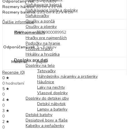
Odporúčaný vek
: 3 – 6 rokov
Nafukovacie kolesá
Rozmery hárkov:
28 cm x 21 cm
Nafukovacie lopty a doplnky
Rozmery balenia:
29,5 cm x 23 x 4 cm
Nafukovačky
Osušky a pončá
Ďalšie informácie
Osušky a plienky
EAN
3070900089952
Pre najmenších
Hračky pre najmenších
Podložky na hranie
Odporúčaný vek
3 – 6 rokov
Plyšové hračky
Hrkálky a hryzátka
Doplnky pre deti
Materiál
papier
Doplnky na telo
Tetovačky
Recenzie (0)
Náhrdelníky, náramky a prstienky
0 ★
Náušnice
0 hodnotení
Laky na nechty
5 ★
Vlasové doplnky
0
Doplnky do detskej izby
4 ★
Detský nábytok
0
Lampy a baterky
3 ★
Detské batohy
0
Desiatové boxy a fľaše
2 ★
Kabelky a peňaženky
0