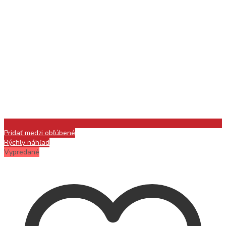
Pridať medzi obľúbené
Rýchly náhľad
Vypredané