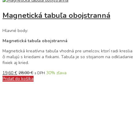
Magnetická tabuľa obojstranná
Hlavné body:
Magnetická tabuľa obojstranná
Magnetická kreatívna tabuľa vhodná pre umelcov, ktorí radi kreslia
či maľujú s kriedami a fixkami. Tabuľa je so stojanom na odkladanie
fixiek aj kried.
19,60
€
28,00
€
30
% zľava
s DPH
Pridať do košíka