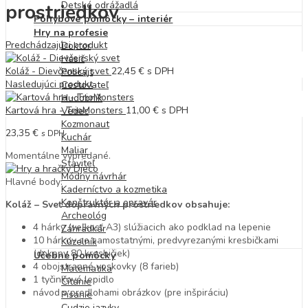
Detské odrážadlá
prostriedkov
Pohybové pomôcky – interiér
Hry na profesie
Predchádzajúci produkt
Doktor
Hasič
Koláž - Dievčenský svet
22,45
€
s DPH
Policajt
Nasledujúci produkt
Cestovateľ
Hudobník
Kartová hra - TrioMonsters
11,00
€
s DPH
Vedec
Kozmonaut
23,35
€
s DPH
Kuchár
Maliar
Momentálne vypredané.
Staviteľ
Módny návrhár
Hlavné body:
Kaderníctvo a kozmetika
Konštruktér a opravár
Koláž – Svet dopravných prostriedkov obsahuje:
Archeológ
4 hárky (veľkosť A3) slúžiacich ako podklad na lepenie
Záhradkár
10 hárkov so samostatnými, predvyrezanými kresbičkami
Kúzelník
(dokopy 80 kresbičiek)
Učebné pomôcky
4 obojstranné voskovky (8 farieb)
Matematika
1 tyčinkové lepidlo
Čítanie
návod s predlohami obrázkov (pre inšpiráciu)
Písanie
Cudzie jazyky