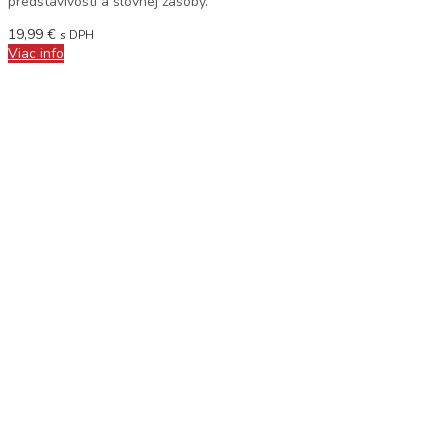
predstavivosti a slovnej zásoby.
19,99
€
s DPH
Viac info