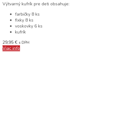
Výtvarný kufrík pre deti obsahuje:
farbičky 8 ks
fixky 8 ks
voskovky 6 ks
kufrík
29,95
€
s DPH
Viac info