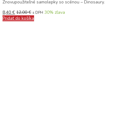
Znovupoužiteľné samolepky so scénou – Dinosaury.
8,40
€
12,00
€
30
% zľava
s DPH
Pridať do košíka