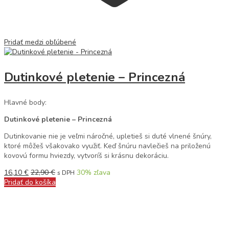
Pridať medzi obľúbené
Dutinkové pletenie – Princezná
Hlavné body:
Dutinkové pletenie – Princezná
Dutinkovanie nie je veľmi náročné, upletieš si duté vlnené šnúry,
ktoré môžeš všakovako využiť. Keď šnúru navlečieš na priloženú
kovovú formu hviezdy, vytvoríš si krásnu dekoráciu.
16,10
€
22,90
€
30
% zľava
s DPH
Pridať do košíka