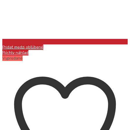
Pridať medzi obľúbené
Rýchly náhľad
Vypredané