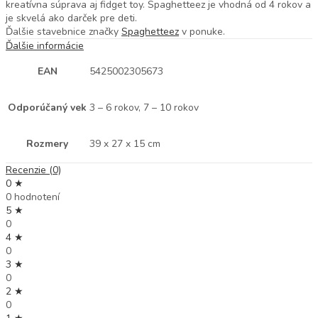
kreatívna súprava aj fidget toy. Spaghetteez je vhodná od 4 rokov a
je skvelá ako darček pre deti.
Ďalšie stavebnice značky
Spaghetteez
v ponuke.
Ďalšie informácie
EAN
5425002305673
Odporúčaný vek
3 – 6 rokov, 7 – 10 rokov
Rozmery
39 x 27 x 15 cm
Recenzie (0)
0 ★
0 hodnotení
5 ★
0
4 ★
0
3 ★
0
2 ★
0