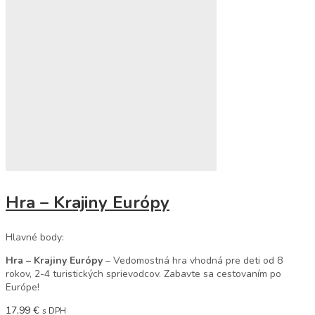
Hra – Krajiny Európy
Hlavné body:
Hra – Krajiny Európy
– Vedomostná hra vhodná pre deti od 8
rokov, 2-4 turistických sprievodcov. Zabavte sa cestovaním po
Európe!
17,99
€
s DPH