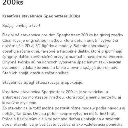
200ks
Kreatívna stavebnica Spaghetteez 200ks
Spájaj, ohýbaj a tvor!
Flexibilná stavebnica pre deti Spaghetteez 200 ks belgickej značky
Clics Toys je originálnou hračkou, ktorá deťom umožní vytvoriť si
najrôznejšie 2D aj 3D figúrky a modely. Balenie dohromady
obsahuje rôzne dlhé, farebné a flexibilné dieliky, ktoré pripomínajú
špagety, ďalšie konštrukčné prvky aj manuál s návodmi na tvorenie.
Ohybné tyčinky sú na koncoch vybavené špeciálnym zaklikávacím
systémom, vďaka ktorému sa ľahko a pevne spájajú dohromady.
Stačí ich spojiť, otočiť a začať ohýbať.
Stavebnica Spaghetteez rozvíja aj upokojuje.
Kreatívna stavebnica Spaghetteez 200 ks je senzorickou a
antistresovou montessori hračkou, ktorá rozvíja jemnú motoriku aj
kreatívne myslenie.
Zo stavebnice je totiž možné postaviť rôzne modely podľa návodu aj
detskej fantázie. Deti sa potom svojimi výtvormi môžu tiež hrať.
Práca s flexibilnými dielikmi pomáha deťom upokojiť sa a zmierniť
stres. Stavebnica je tiež často využívaná ako vzdelávacia pomôcka,