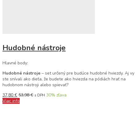
Hudobné nástroje
Hlavné body:
Hudobné nástroje
– set určený pre budúce hudobné hviezdy. Aj vy
ste snívali ako dieťa, že budete ako hviezda na pódiách hrať na
hudobnom nástroji alebo spievať?
37,80
€
53,98
€
30
% zľava
s DPH
Viac info