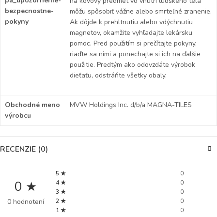
pa_upozornenie-
na kovový predmet vo vnútri ľudského tela
bezpecnostne-
môžu spôsobiť vážne alebo smrteľné zranenie.
pokyny
Ak dôjde k prehltnutiu alebo vdýchnutiu
magnetov, okamžite vyhľadajte lekársku
pomoc. Pred použitím si prečítajte pokyny,
riaďte sa nimi a ponechajte si ich na ďalšie
použitie. Predtým ako odovzdáte výrobok
dieťaťu, odstráňte všetky obaly.
Obchodné meno
MVW Holdings Inc. d/b/a MAGNA-TILES
výrobcu
RECENZIE (0)
5 ★
0
0 ★
4 ★
0
3 ★
0
0 hodnotení
2 ★
0
1 ★
0