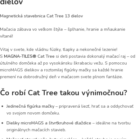
dielov
Magnetická stavebnica Cat Tree 13 dielov
Mačacia zábava vo veľkom štýle – šplhanie, hranie a mňaukanie
vítané!
Vitaj v svete, kde vládnu fúziky, tlapky a nekonečné lezenie!
S
MAGNA-TILES®
Cat Tree
si deti postavia dokonalý mačací raj – od
útulného domčeka až po vysokánsku škrabaciu vežu. S pomocou
microMAGS dielikov a roztomilej figúrky mačky sa každé hranie
premení na dobrodružný deň v mačacom svete plnom fantázie.
Čo robí Cat Tree takou výnimočnou?
Jedinečná figúrka mačky
– pripravená liezť, hrať sa a oddychovať
vo svojom novom domčeku.
Dieliky microMAGS a štvrťkruhové dlaždice
– ideálne na tvorbu
originálnych mačacích stavieb.