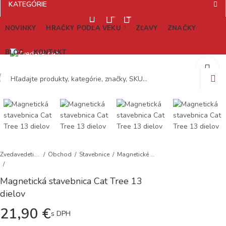
KATEGÓRIE
0
0
NOVINKY
HRAČKY PODĽA VEKU
ZĽAVY
ZNAČKY
Magnetická
Magnetická
stavebnica Puppy
stavebnica Rail
BLOG
KONTAKT
Park 27 dielov
Racers Deluxe 90
49,90
105,90
€
s DPH
€
s DPH
dielov
0
Zvedavedeti.sk
Obchod
Stavebnice
Magnetické stavebnice
Magnetická stavebnica Cat Tree 13
dielov
21,90
€
s DPH