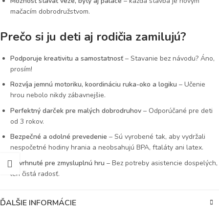
Možnosť stavať veže, byty aj paláce
– každá stavba je novým
mačacím dobrodružstvom.
Prečo si ju deti aj rodičia zamilujú?
Podporuje kreativitu a samostatnosť
– Stavanie bez návodu? Áno,
prosím!
Rozvíja jemnú motoriku, koordináciu ruka-oko a logiku
– Učenie
hrou nebolo nikdy zábavnejšie.
Perfektný darček pre malých dobrodruhov
– Odporúčané pre deti
od 3 rokov.
Bezpečné a odolné prevedenie
– Sú vyrobené tak, aby vydržali
nespočetné hodiny hrania a neobsahujú BPA, ftaláty ani latex.
Navrhnuté pre zmysluplnú hru
– Bez potreby asistencie dospelých,
len čistá radosť.
ĎALŠIE INFORMÁCIE