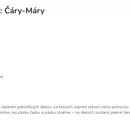
: Čáry-Máry
í.
k lepením jednotlivých dielov, na ktorých vopred vytvorí vzory pomocou
zotrie cez pásku farbu a pásku stiahne – na dieloch zostanú pekné fare