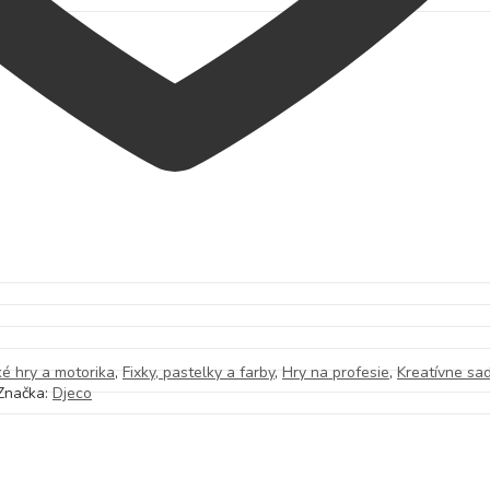
ké hry a motorika
,
Fixky, pastelky a farby
,
Hry na profesie
,
Kreatívne sa
Značka:
Djeco