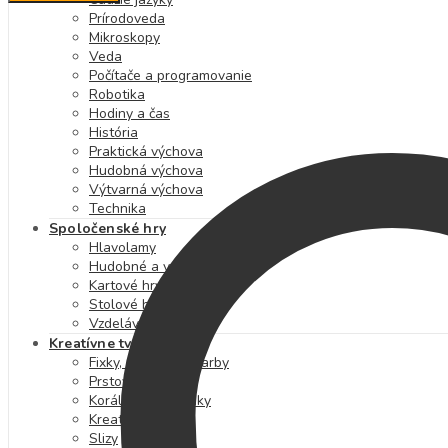
Prírodoveda
Mikroskopy
Veda
Počítače a programovanie
Robotika
Hodiny a čas
História
Praktická výchova
Hudobná výchova
Výtvarná výchova
Technika
Spoločenské hry
Hlavolamy
Hudobné a výtvarné hry
Kartové hry
Stolové hry
Vzdelávacie hry
Kreatívne tvorenie
Fixky, pastelky a farby
Prstové farby
Korálky a kamienky
Kreatívne sady
Slizy