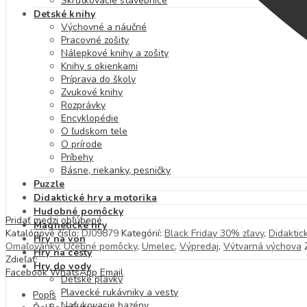
Skrutkovacie stavebnice
Detské knihy
Výchovné a náučné
Pracovné zošity
Nálepkové knihy a zošity
Knihy s okienkami
Príprava do školy
Zvukové knihy
Rozprávky
Encyklopédie
O ľudskom tele
O prírode
Príbehy
Básne, riekanky, pesničky
Puzzle
Didaktické hry a motorika
Hudobné pomôcky
Pridať medzi obľúbené
Magnetické hry
Katalógové číslo:
DJ09879
Kategórií:
Black Friday 30% zľavy
,
Didaktic
Hry na von
Omaľovánky
,
Učebné pomôcky
,
Umelec
,
Výpredaj
,
Výtvarná výchova
Hry na cesty
Zdieľať:
Hry do vody
Facebook
WhatsApp
Email
Detské plavky
Plavecké rukávniky a vesty
Popis
Nafukovacie bazény