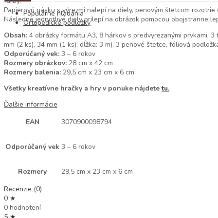
farby.
Papierovú pásku s výrezmi nalepí na diely, penovým štetcom rozotrie
Populárne hľadania
Následne jednotlivé diely prilepí na obrázok pomocou obojstranne lep
Ortopedické podložky
Obsah:
4 obrázky formátu A3, 8 hárkov s predvyrezanými prvkami, 3 fľ
mm (2 ks), 34 mm (1 ks); dĺžka: 3 m), 3 penové štetce, fóliová podlož
Odporúčaný vek:
3 – 6 rokov
Rozmery obrázkov:
28 cm x 42 cm
Rozmery balenia:
29,5 cm x 23 cm x 6 cm
Všetky kreatívne hračky a hry v ponuke nájdete
tu.
Ďalšie informácie
EAN
3070900098794
Odporúčaný vek
3 – 6 rokov
Rozmery
29,5 cm x 23 cm x 6 cm
Recenzie (0)
0 ★
0 hodnotení
5 ★