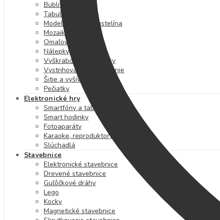
Bublifuky
Tabule
Modelovanie a plastelína
Mozaiky
Omaľovánky
Nálepky
Vyškrabovacie obrázky
Vystrihovanie a skladanie
Šitie a vyšívanie
Pečiatky
Elektronické hry
Smartfóny a tablety
Smart hodinky
Fotoaparáty
Karaoke, reproduktory a mikrofóny
Slúchadlá
Stavebnice
Elektronické stavebnice
Drevené stavebnice
Guľôčkové dráhy
Lego
Kocky
Magnetické stavebnice