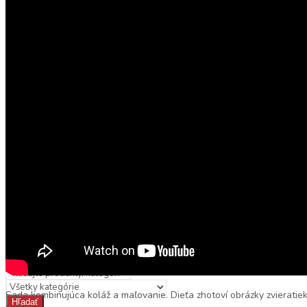
Detské klobúky
Dáždniky
Pršiplášť
Autá, vlaky, garáže a dráhy
Pracovné stoly a náradie
Kuchynky, riad, potraviny
Domčeky pre bábiky
Bábiky, kočíky a doplnky
NOVINKY
HRAČKY PODĽA VEKU
0 – 3 roky
3 – 6 rokov
7 – 10 rokov
10 – 12 rokov
ZĽAVY
ZNAČKY
BLOG
KONTAKT
Sada kombinujúca koláž a maľovanie. Dieťa zhotoví obrázky zvieratie
Hľadať