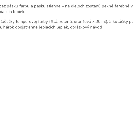
 cez pásku farbu a pásku stiahne – na dieloch zostanú pekné farebné v
iacich lepiek.
aštičky temperovej farby (žltá, zelená, oranžová x 30 ml), 3 kotúčiky 
ka, hárok obojstranne lepiacich lepiek, obrázkový návod