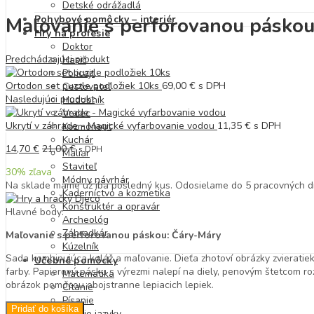
Detské odrážadlá
Maľovanie s perforovanou páskou
Pohybové pomôcky – interiér
Hry na profesie
Doktor
Predchádzajúci produkt
Hasič
Policajt
Ortodon set puzzle podložiek 10ks
69,00
€
s DPH
Cestovateľ
Nasledujúci produkt
Hudobník
Vedec
Ukrytí v záhrade - Magické vyfarbovanie vodou
11,35
€
s DPH
Kozmonaut
Kuchár
14,70
€
21,00
€
s DPH
Maliar
Staviteľ
30
% zľava
Módny návrhár
Na sklade máme už iba posledný kus. Odosielame do 5 pracovných dn
Kaderníctvo a kozmetika
Konštruktér a opravár
Hlavné body:
Archeológ
Záhradkár
Maľovanie s perforovanou páskou: Čáry-Máry
Kúzelník
Sada kombinujúca koláž a maľovanie. Dieťa zhotoví obrázky zvieratie
Učebné pomôcky
farby. Papierovú pásku s výrezmi nalepí na diely, penovým štetcom ro
Matematika
obrázok pomocou obojstranne lepiacich lepiek.
Čítanie
Písanie
Pridať do košíka
Cudzie jazyky