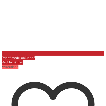
Pridať medzi obľúbené
Rýchly náhľad
Vypredané