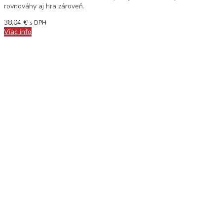
rovnováhy aj hra zároveň.
38,04
€
s DPH
Viac info