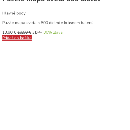
Hlavné body:
Puzzle mapa sveta s 500 dielmi v krásnom balení.
13,90
€
19,90
€
30
% zľava
s DPH
Pridať do košíka