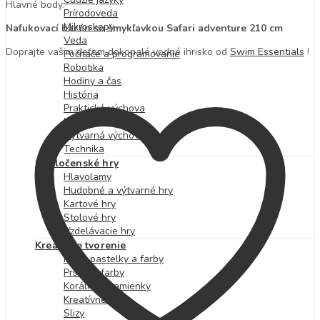
Hlavné body:
Prírodoveda
Mikroskopy
Nafukovací bazén so šmykľavkou Safari adventure 210 cm
Veda
Doprajte vašim deťom dokonalé vodné ihrisko od
Swim Essentials
!
Počítače a programovanie
Robotika
Hodiny a čas
História
Praktická výchova
Hudobná výchova
Výtvarná výchova
Technika
Spoločenské hry
Hlavolamy
Hudobné a výtvarné hry
Kartové hry
Stolové hry
Vzdelávacie hry
Kreatívne tvorenie
Fixky, pastelky a farby
Prstové farby
Korálky a kamienky
Kreatívne sady
Slizy