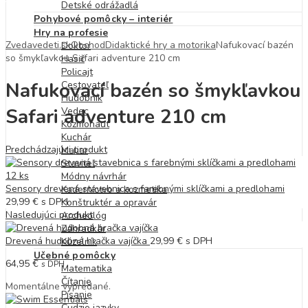
Detské odrážadlá
Pohybové pomôcky – interiér
Hry na profesie
Zvedavedeti.sk
Obchod
Didaktické hry a motorika
Nafukovací bazén
Doktor
so šmykľavkou Safari adventure 210 cm
Hasič
Policajt
Nafukovací bazén so šmykľavkou
Cestovateľ
Hudobník
Safari adventure 210 cm
Vedec
Kozmonaut
Kuchár
Predchádzajúci produkt
Maliar
Staviteľ
Módny návrhár
Sensory drevená stavebnica s farebnými sklíčkami a predlohami
Kaderníctvo a kozmetika
29,99
€
s DPH
Konštruktér a opravár
Nasledujúci produkt
Archeológ
Záhradkár
Drevená hudobná hračka vajíčka
29,99
€
s DPH
Kúzelník
Učebné pomôcky
64,95
€
s DPH
Matematika
Čítanie
Momentálne vypredané.
Písanie
Cudzie jazyky