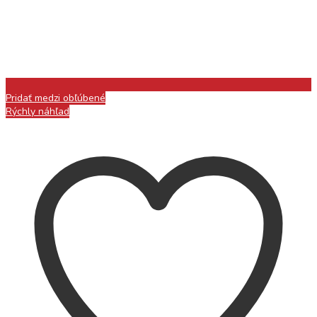
Pridať medzi obľúbené
Rýchly náhľad