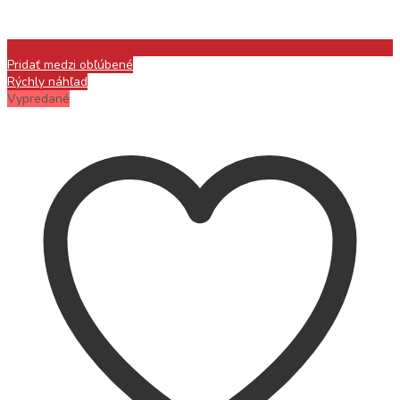
Pridať medzi obľúbené
Rýchly náhľad
Vypredané