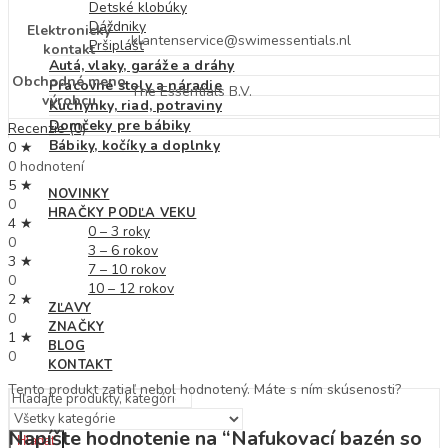
Detské klobúky
Dáždniky
Elektronický
klantenservice@swimessentials.nl
Pršiplášť
kontakt
Autá, vlaky, garáže a dráhy
Obchodné meno
Pracovné stoly a náradie
The Essentials B.V.
výrobcu
Kuchynky, riad, potraviny
Domčeky pre bábiky
Recenzie (0)
Bábiky, kočíky a doplnky
0 ★
0 hodnotení
5 ★
NOVINKY
0
HRAČKY PODĽA VEKU
4 ★
0 – 3 roky
0
3 – 6 rokov
3 ★
7 – 10 rokov
0
10 – 12 rokov
2 ★
ZĽAVY
0
ZNAČKY
1 ★
BLOG
0
KONTAKT
Tento produkt zatiaľ nebol hodnotený. Máte s ním skúsenosti?
Napíšte hodnotenie na “Nafukovací bazén so
Hľadať