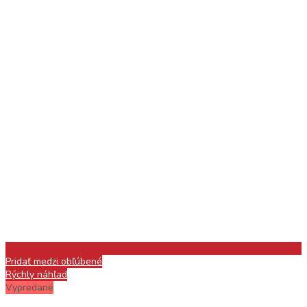
Pridať medzi obľúbené
Rýchly náhľad
Vypredané