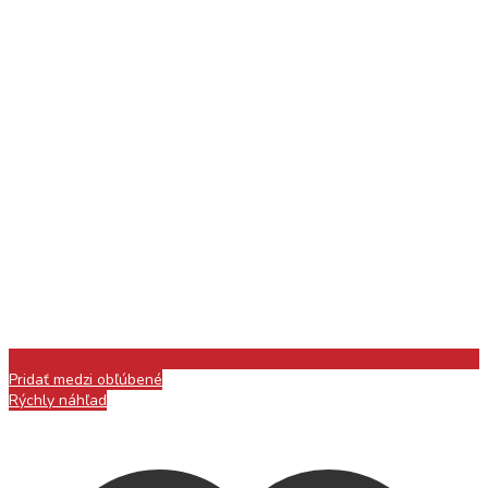
Pridať medzi obľúbené
Rýchly náhľad