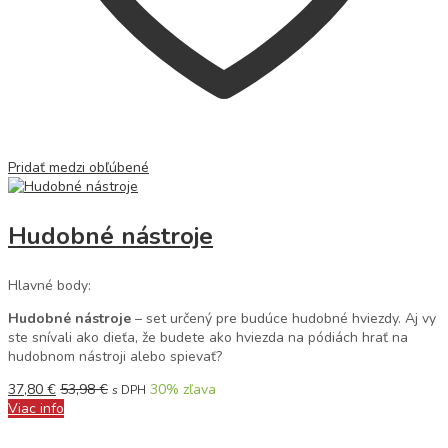
Pridať medzi obľúbené
Hudobné nástroje
Hlavné body:
Hudobné nástroje
– set určený pre budúce hudobné hviezdy. Aj vy
ste snívali ako dieťa, že budete ako hviezda na pódiách hrať na
hudobnom nástroji alebo spievať?
37,80
€
53,98
€
30
% zľava
s DPH
Viac info