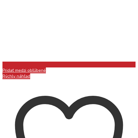
Pridať medzi obľúbené
Rýchly náhľad