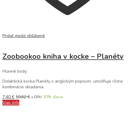
Pridať medzi obľúbené
Zoobookoo kniha v kocke – Planéty
Hlavné body:
Didaktická kocka Planéty s anglickým popisom, umožňuje rôzne
kombinácie skladania.
7,40
€
10,62
€
30
% zľava
s DPH
Viac info