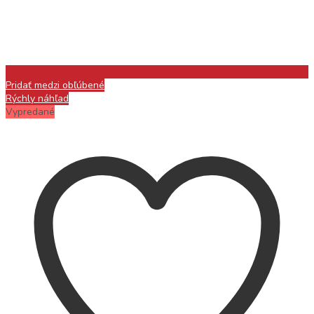
Pridať medzi obľúbené
Rýchly náhľad
Vypredané