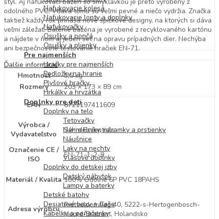
štýl. Aj nafukovací bazén so šmykľavkou je preto vyrobený z
Nafukovacie kolesá
odolného PVC. Vďaka tomu sú veľmi pevné a niečo vydržia. Značka
Nafukovacie lopty a doplnky
taktiež každý rok prináša nové špičkové designy, na ktorých si dáva
Nafukovačky
veľmi záležať. Balenie bazéna je vyrobené z recyklovaného kartónu
Osušky a pončá
a nájdete v ňom aj jeden set na opravu prípadných dier. Nechýba
Osušky a plienky
ani bezpečnostné testovanie hračiek EN-71.
Pre najmenších
Hračky pre najmenších
Ďalšie informácie
Podložky na hranie
Hmotnosť
3,5 kg
Plyšové hračky
Rozmery
203 × 173 × 89 cm
Hrkálky a hryzátka
Doplnky pre deti
EAN
8721197411609
Doplnky na telo
Tetovačky
Výrobca /
Swim Essentials
Náhrdelníky, náramky a prstienky
Vydavateľstvo
Náušnice
Laky na nechty
Označenie CE /
EN-71-1-2-8
Vlasové doplnky
ISO
Doplnky do detskej izby
Detský nábytok
Materiál / Kvalita
100% Odolné 6P PVC 18PAHS
Lampy a baterky
Detské batohy
Desiatové boxy a fľaše
Rietveldenweg 40, 5222-s-Hertogenbosch-
Adresa výrobcu
Kabelky a peňaženky
Noord-Brabant, Holandsko