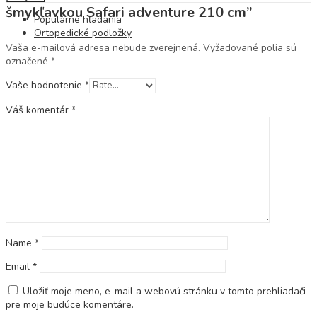
šmykľavkou Safari adventure 210 cm”
Populárne hľadania
Ortopedické podložky
Vaša e-mailová adresa nebude zverejnená.
Vyžadované polia sú
označené
*
Vaše hodnotenie
*
Váš komentár
*
Name
*
Email
*
Uložiť moje meno, e-mail a webovú stránku v tomto prehliadači
pre moje budúce komentáre.