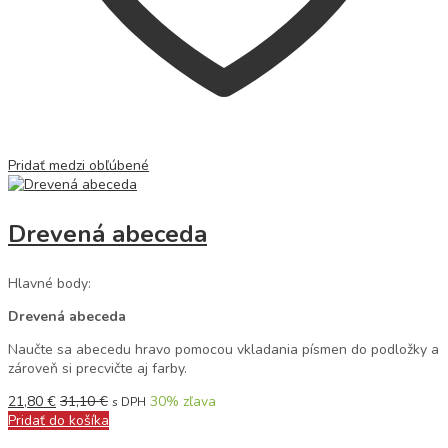
Pridať medzi obľúbené
Drevená abeceda
Hlavné body:
Drevená abeceda
Naučte sa abecedu hravo pomocou vkladania písmen do podložky a
zároveň si precvičte aj farby.
21,80
€
31,10
€
30
% zľava
s DPH
Pridať do košíka