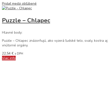
Pridať medzi obľúbené
Puzzle – Chlapec
Hlavné body:
Puzzle – Chlapec znázorňujú, ako vyzerá ľudské telo, svaly, kostra aj
vnútorné orgány.
22,54
€
s DPH
Viac info