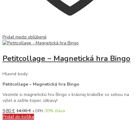
Pridať medzi obľúbené
Petitcollage – Magnetická hra Bingo
Hlavné body:
Petitcollage – Magnetická hra Bingo
Vezmite si magnetickú hru Bingo v krásnej krabičke so sebou na
výlet a zažite kopec zábavy!
9,80
€
14,00
€
30
% zľava
s DPH
Pridať do košíka