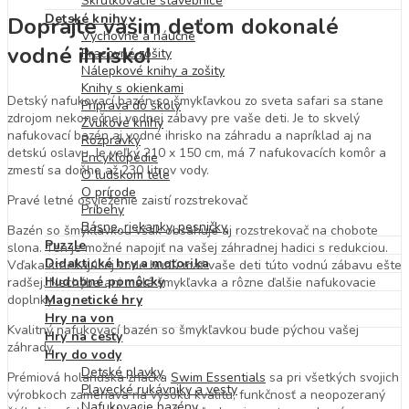
Skrutkovacie stavebnice
Detské knihy
Doprajte vašim deťom dokonalé
Výchovné a náučné
vodné ihrisko!
Pracovné zošity
Nálepkové knihy a zošity
Knihy s okienkami
Detský nafukovací bazén so šmykľavkou zo sveta safari sa stane
Príprava do školy
zdrojom nekonečnej vodnej zábavy pre vaše deti. Je to skvelý
Zvukové knihy
nafukovací bazén aj vodné ihrisko na záhradu a napríklad aj na
Rozprávky
detskú oslavu. Je veľký 210 x 150 cm, má 7 nafukovacích komôr a
Encyklopédie
zmestí sa doňho až 230 litrov vody.
O ľudskom tele
O prírode
Pravé letné osvieženie zaistí rozstrekovač
Príbehy
Básne, riekanky, pesničky
Bazén so šmykľavkou však obsahuje aj rozstrekovač na chobote
Puzzle
slona. Ten je možné napojiť na vašej záhradnej hadici s redukciou.
Didaktické hry a motorika
Vďaka striekajúcej vode budú mať vaše deti túto vodnú zábavu ešte
Hudobné pomôcky
radšej. Nechýba ani malá šmykľavka a rôzne ďalšie nafukovacie
doplnky.
Magnetické hry
Hry na von
Kvalitný nafukovací bazén so šmykľavkou bude pýchou vašej
Hry na cesty
záhrady
Hry do vody
Detské plavky
Prémiová holandská značka
Swim Essentials
sa pri všetkých svojich
Plavecké rukávniky a vesty
výrobkoch zameriava na vysokú kvalitu, funkčnosť a neopozeraný
Nafukovacie bazény