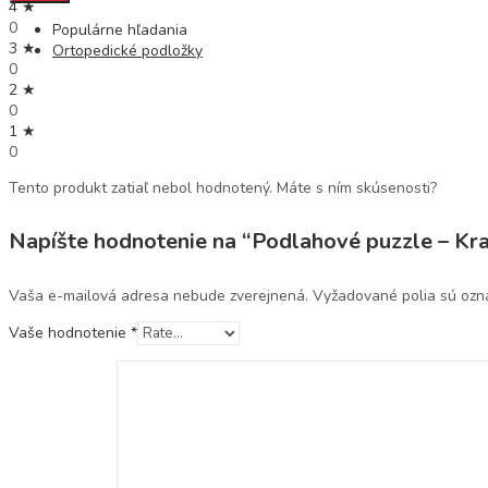
4 ★
0
Populárne hľadania
3 ★
Ortopedické podložky
0
2 ★
0
1 ★
0
Tento produkt zatiaľ nebol hodnotený. Máte s ním skúsenosti?
Napíšte hodnotenie na “Podlahové puzzle – Kra
Vaša e-mailová adresa nebude zverejnená.
Vyžadované polia sú oz
Vaše hodnotenie
*