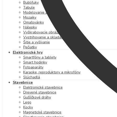
Bublifuky
Tabule
Modelovanie a plastelína
Mozaiky
Omaľovánky
Nálepky
Vyškrabovacie obrázky
Vystrihovanie a skladanie
Šitie a vyšívanie
Pečiatky
Elektronické hry
Smartfóny a tablety
Smart hodinky
Fotoaparáty
Karaoke, reproduktory a mikrofóny
Slúchadlá
Stavebnice
Elektronické stavebnice
Drevené stavebnice
Guľôčkové dráhy
Lego
Kocky
Magnetické stavebnice