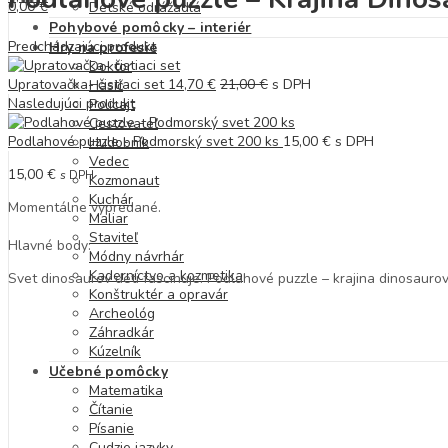
0,00
€
Detské odrážadlá
Pohybové pomôcky – interiér
Predchádzajúci produkt
Hry na profesie
Doktor
Upratovačka- čistiaci set
14,70
€
21,00
€
s DPH
Hasič
Nasledujúci produkt
Policajt
Cestovateľ
Podlahové puzzle - Podmorský svet 200 ks
15,00
€
s DPH
Hudobník
Vedec
15,00
€
s DPH
Kozmonaut
Kuchár
Momentálne vypredané.
Maliar
Staviteľ
Hlavné body:
Módny návrhár
Kaderníctvo a kozmetika
Svet dinosaurov deti fascinuje. Podlahové puzzle – krajina dinosaurov i
Konštruktér a opravár
Archeológ
Záhradkár
Kúzelník
Učebné pomôcky
Matematika
Čítanie
Písanie
Cudzie jazyky