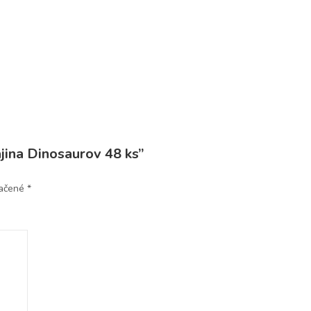
jina Dinosaurov 48 ks”
načené
*