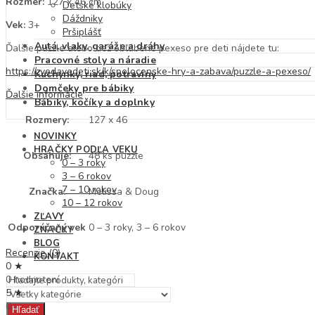
Rozmer:
127 x 46 cm
Detské klobúky
Dáždniky
Vek:
3+
Pršiplášť
Autá, vlaky, garáže a dráhy
Ďalšie puzzle alebo tiež obľúbené pexeso pre deti nájdete tu:
Pracovné stoly a náradie
https://zvedavedeti.sk/k/spolocenske-hry-a-zabava/puzzle-a-pexeso/
Kuchynky, riad, potraviny
Domčeky pre bábiky
Ďalšie informácie
Bábiky, kočíky a doplnky
Rozmery:
127 x 46
NOVINKY
HRAČKY PODĽA VEKU
Obsahuje:
48 ks puzzle
0 – 3 roky
3 – 6 rokov
7 – 10 rokov
Značka:
Melissa & Doug
10 – 12 rokov
ZĽAVY
Odporúčaný vek
0 – 3 roky, 3 – 6 rokov
ZNAČKY
BLOG
Recenzie (0)
KONTAKT
0 ★
0 hodnotení
5 ★
0
Hľadať