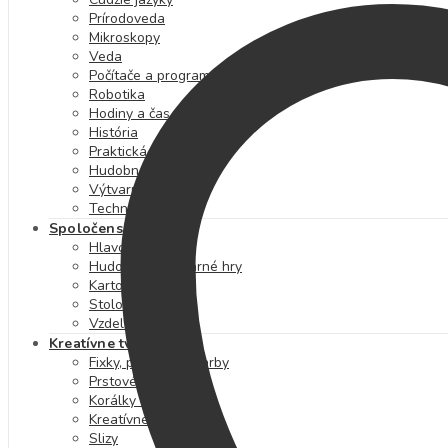
Prírodoveda
Mikroskopy
Veda
Počítače a programovanie
Robotika
Hodiny a čas
História
Praktická výchova
Hudobná výchova
Výtvarná výchova
Technika
Spoločenské hry
Hlavolamy
Hudobné a výtvarné hry
Kartové hry
Stolové hry
Vzdelávacie hry
Kreatívne tvorenie
Fixky, pastelky a farby
Prstové farby
Korálky a kamienky
Kreatívne sady
Slizy