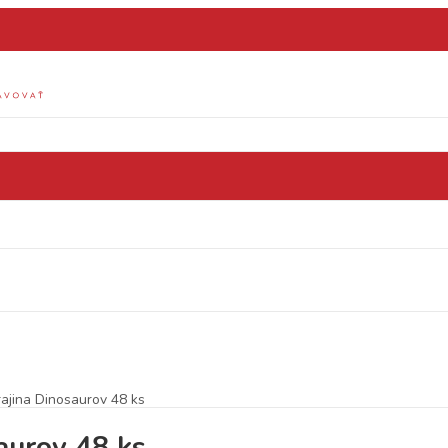
rajina Dinosaurov 48 ks
aurov 48 ks