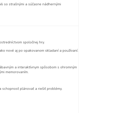
ámili so strašnými a súčasne nádhernými
ostredníctvom spoločnej hry.
 ako nové aj po opakovanom skladaní a používaní.
a zábavným a interaktívnym spôsobom s ohromným
anými memorovaním.
a schopnosť plánovať a riešiť problémy.