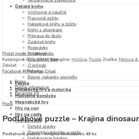
Skrutkovacie stavebnice
Detské knihy
Výchovné a náučné
Pracovné zošity
Nálepkové knihy a zošity
Knihy s okienkami
Príprava do školy
Zvukové knihy
Rozprávky
Pridať medzi obľúbené
Encyklopédie
Katalógové číslo:
10442
Kategórie:
História
,
Puzzle
Značka:
Melissa &
O ľudskom tele
Zdieľať:
O prírode
Facebook
WhatsApp
Email
Príbehy
Básne, riekanky, pesničky
Popis
Puzzle
Ďalšie informácie
Didaktické hry a motorika
Recenzie (0)
Hudobné pomôcky
Magnetické hry
Popis
Hry na von
Hry na cesty
Podlahové puzzle – Krajina dinosau
Hry do vody
Detské plavky
Plavecké rukávniky a vesty
Podlahové puzzle – Krajina dinosaurov 48 ks
Nafukovacie bazény