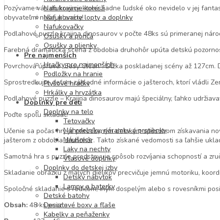
Pozývame vás do krajiny, ktorú žiadne ľudské oko nevidelo v jej fanta
Nafukovacie kolesá
obyvateľmi našej planéty!
Nafukovacie lopty a doplnky
Nafukovačky
Podlahové puzzle krajina dinosaurov v počte 48ks sú primeranej náro
Osušky a pončá
Osušky a plienky
Farebná dramatická scéna z obdobia druhohôr upúta detskú pozornos
Pre najmenších
Hračky pre najmenších
Povrchová úprava „Easy Clean“. Dĺžka poskladanej scény až 127cm. D
Podložky na hranie
Sprostredkujte deťom základné informácie o jašteroch, ktorí vládli Z
Plyšové hračky
Hrkálky a hryzátka
Podlahové puzzle – Krajina dinosaurov majú špeciálny, ľahko udržiav
Doplnky pre deti
Doplnky na telo
Poďte spolu skladať!
Tetovačky
Náhrdelníky, náramky a prstienky
Učenie sa počas hry je prirodzeným detským spôsobom získavania no
Náušnice
jašterom z obdobia druhohôr. Takto získané vedomosti sa ľahšie ukl
Laky na nechty
Samotná hra s puzzle predstavuje spôsob rozvíjania schopností a zruč
Vlasové doplnky
Doplnky do detskej izby
Skladanie obrázku z malých dielikov precvičuje jemnú motoriku, koordi
Detský nábytok
Lampy a baterky
Spoločné skladanie s rodičom, iným dospelým alebo s rovesníkmi posi
Detské batohy
Obsah:
48 ks puzzle
Desiatové boxy a fľaše
Kabelky a peňaženky