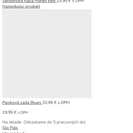
Senzorická fľaša Honey Bee
23,95
€
s DPH
Nasledujúci produkt
Piesková sada Bluey
32,95
€
s DPH
19,95
€
s DPH
Na sklade. Odosielame do 5 pracovných dní.
Glo Pals