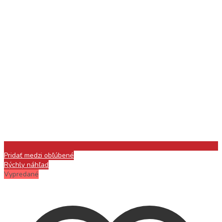
Pridať medzi obľúbené
Rýchly náhľad
Vypredané