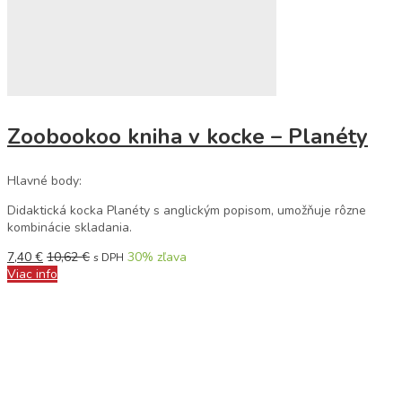
Zoobookoo kniha v kocke – Planéty
Hlavné body:
Didaktická kocka Planéty s anglickým popisom, umožňuje rôzne
kombinácie skladania.
7,40
€
10,62
€
30
% zľava
s DPH
Viac info