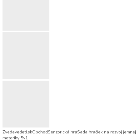
Zvedavedeti.sk
Obchod
Senzorická hra
Sada hračiek na rozvoj jemnej
motoriky 5v1