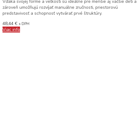
Vďaka svojej forme a veľkosti sú ideálne pre menšie aj väčšie deti a
zároveň umožňujú rozvíjať manuálne zručnosti, priestorovú
predstavivosť a schopnosť vytvárať prvé štruktúry.
48,44
€
s DPH
Viac info