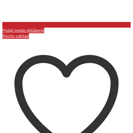
Pridať medzi obľúbené
Rýchly náhľad