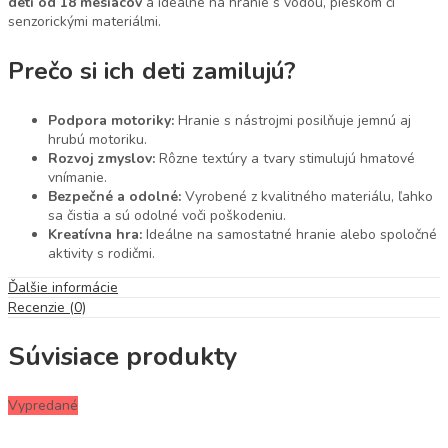
deti od 18 mesiacov
a ideálne na hranie s vodou, pieskom či
senzorickými materiálmi.
Prečo si ich deti zamilujú?
Podpora motoriky:
Hranie s nástrojmi posilňuje jemnú aj
hrubú motoriku.
Rozvoj zmyslov:
Rôzne textúry a tvary stimulujú hmatové
vnímanie.
Bezpečné a odolné:
Vyrobené z kvalitného materiálu, ľahko
sa čistia a sú odolné voči poškodeniu.
Kreatívna hra:
Ideálne na samostatné hranie alebo spoločné
aktivity s rodičmi.
Ďalšie informácie
Recenzie (0)
Súvisiace produkty
Vypredané