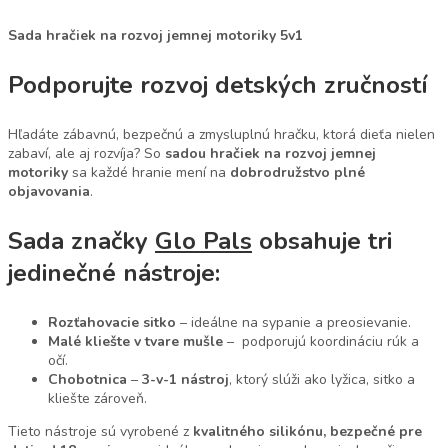
Sada hračiek na rozvoj jemnej motoriky 5v1
Podporujte rozvoj detských zručností
Hľadáte zábavnú, bezpečnú a zmysluplnú hračku, ktorá dieťa nielen
zabaví, ale aj rozvíja? So
sadou hračiek na rozvoj jemnej
motoriky
sa každé hranie mení na
dobrodružstvo plné
objavovania
.
Sada značky
Glo Pals
obsahuje tri
jedinečné nástroje:
Rozťahovacie sitko
– ideálne na sypanie a preosievanie.
Malé kliešte v tvare mušle
– podporujú koordináciu rúk a
očí.
Chobotnica
–
3-v-1
nástroj
, ktorý slúži ako lyžica, sitko a
kliešte zároveň.
Tieto nástroje sú vyrobené z
kvalitného silikónu, bezpečné pre