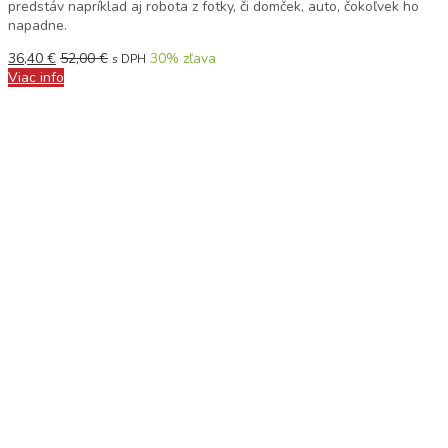
predstáv napríklad aj robota z fotky, či domček, auto, čokoľvek ho
napadne.
36,40
€
52,00
€
30
% zľava
s DPH
Viac info