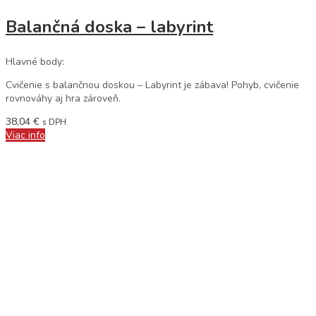
Balančná doska – labyrint
Hlavné body:
Cvičenie s balančnou doskou – Labyrint je zábava! Pohyb, cvičenie
rovnováhy aj hra zároveň.
38,04
€
s DPH
Viac info