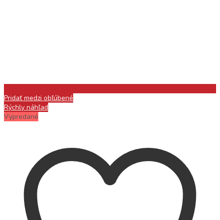
Pridať medzi obľúbené
Rýchly náhľad
Vypredané