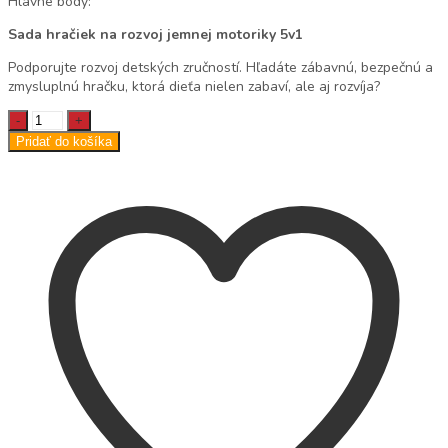
Hlavné body:
Sada hračiek na rozvoj jemnej motoriky 5v1
Podporujte rozvoj detských zručností. Hľadáte zábavnú, bezpečnú a
zmysluplnú hračku, ktorá dieťa nielen zabaví, ale aj rozvíja?
Sada
hračiek
Pridať do košíka
na
rozvoj
jemnej
motoriky
5v1
quantity