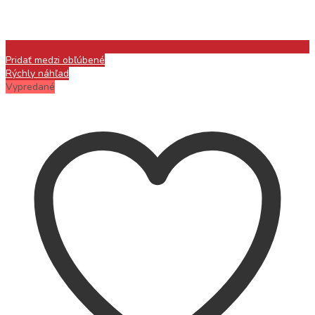
Pridať medzi obľúbené
Rýchly náhľad
Vypredané