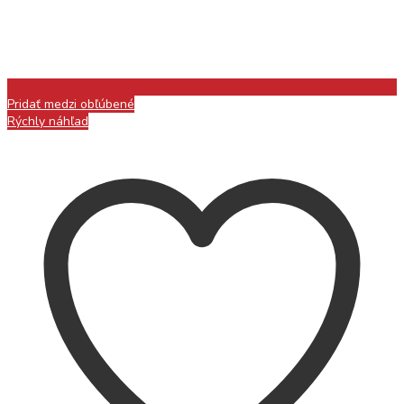
Pridať medzi obľúbené
Rýchly náhľad