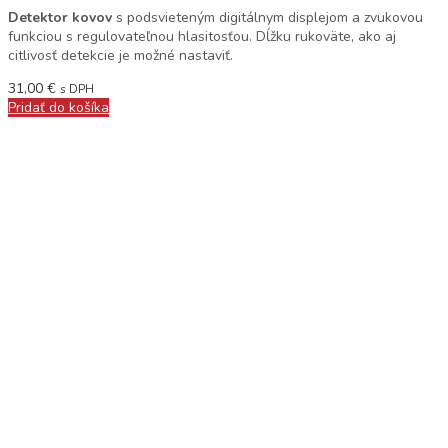
Detektor kovov
s podsvieteným digitálnym displejom a zvukovou
funkciou s regulovateľnou hlasitosťou. Dĺžku rukoväte, ako aj
citlivosť detekcie je možné nastaviť.
31,00
€
s DPH
Pridať do košíka