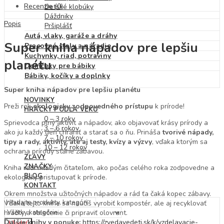
Recenzie (0)
Detské klobúky
Dáždniky
Popis
Pršiplášť
Autá, vlaky, garáže a dráhy
Super kniha nápadov pre lepšiu
Pracovné stoly a náradie
Kuchynky, riad, potraviny
planétu
Domčeky pre bábiky
Bábiky, kočíky a doplnky
Super kniha nápadov pre lepšiu planétu
NOVINKY
Preži rok
ekologicky zodpovedného prístupu
k prírode!
HRAČKY PODĽA VEKU
0 – 3 roky
Sprievodca plný aktivít a nápadov, ako objavovať krásy prírody a
3 – 6 rokov
ako ju každý deň chrániť a starať sa o ňu. Prináša
tvorivé nápady,
7 – 10 rokov
tipy a rady, aktivity, ale aj testy, kvízy a výzvy
, vďaka ktorým sa
10 – 12 rokov
ochrana prírody stane zábavou.
ZĽAVY
ZNAČKY
Kniha radí mladým čitateľom, ako počas celého roka zodpovedne a
BLOG
ekologicky pristupovať k prírode.
KONTAKT
Okrem množstva užitočných nápadov a rád ťa čaká kopec zábavy.
Vďaka tejto knihe sa naučíš vyrobiť kompostér, ale aj recyklovať
hračky a oblečenie či pripraviť olovrant.
Ďalšie knihy v ponuke:
https://zvedavedeti.sk/k/vzdelavacie-
Hľadať