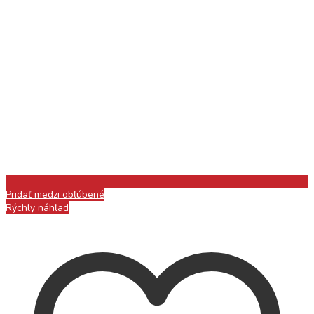
Pridať medzi obľúbené
Rýchly náhľad