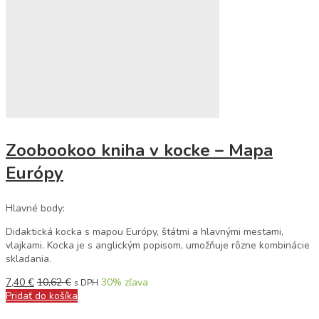
Zoobookoo kniha v kocke – Mapa
Európy
Hlavné body:
Didaktická kocka s mapou Európy, štátmi a hlavnými mestami,
vlajkami. Kocka je s anglickým popisom, umožňuje rôzne kombinácie
skladania.
7,40
€
10,62
€
30
% zľava
s DPH
Pridať do košíka