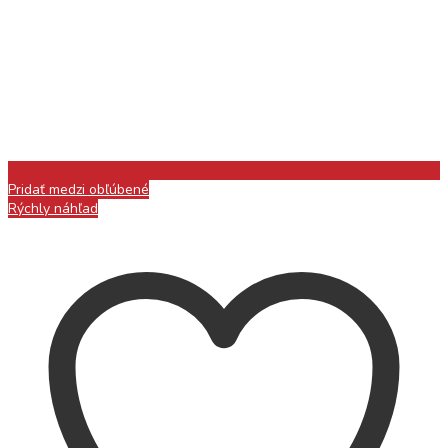
Pridať medzi obľúbené
Rýchly náhľad