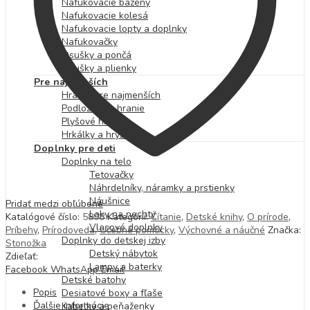
Nafukovacie bazény
Nafukovacie kolesá
Nafukovacie lopty a doplnky
Nafukovačky
Osušky a pončá
Osušky a plienky
Pre najmenších
Hračky pre najmenších
Podložky na hranie
Plyšové hračky
Hrkálky a hryzátka
Doplnky pre deti
Doplnky na telo
Tetovačky
Náhrdelníky, náramky a prstienky
Náušnice
Pridať medzi obľúbené
Laky na nechty
Katalógové číslo:
5898
Kategórií:
Čítanie
,
Detské knihy
,
O prírode
,
Vlasové doplnky
Príbehy
,
Prírodoveda
,
Učebné pomôcky
,
Výchovné a náučné
Značka:
Doplnky do detskej izby
Stonožka
Detský nábytok
Zdieľať:
Lampy a baterky
Facebook
WhatsApp
Email
Detské batohy
Popis
Desiatové boxy a fľaše
Ďalšie informácie
Kabelky a peňaženky