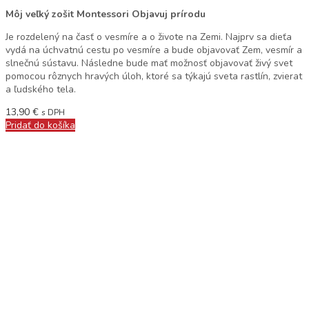
Môj veľký zošit Montessori Objavuj prírodu
Je rozdelený na časť o vesmíre a o živote na Zemi. Najprv sa dieťa
vydá na úchvatnú cestu po vesmíre a bude objavovať Zem, vesmír a
slnečnú sústavu. Následne bude mať možnosť objavovať živý svet
pomocou rôznych hravých úloh, ktoré sa týkajú sveta rastlín, zvierat
a ľudského tela.
13,90
€
s DPH
Pridať do košíka