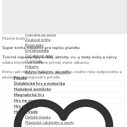
Skrutkovacie stavebnice
Detské knihy
Výchovné a náučné
Pracovné zošity
Nálepkové knihy a zošity
Knihy s okienkami
Príprava do školy
Hlavné body:
Zvukové knihy
Rozprávky
Super kniha nápadov pre lepšiu planétu
Encyklopédie
O ľudskom tele
Tvorivé nápady, tipy a rady, aktivity,
ale aj
testy, kvízy a výzvy
,
O prírode
vďaka ktorým sa ochrana prírody stane zábavou.
Príbehy
Kniha radí mladým čitateľom, ako počas celého roka zodpovedne a
Básne, riekanky, pesničky
ekologicky pristupovať k prírode.
Puzzle
Didaktické hry a motorika
Hudobné pomôcky
Magnetické hry
Hry na von
Hry na cesty
Hry do vody
Detské plavky
Plavecké rukávniky a vesty