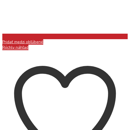
Pridať medzi obľúbené
Rýchly náhľad