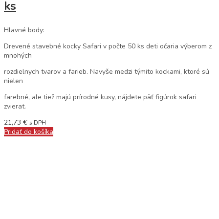
ks
Hlavné body:
Drevené stavebné kocky Safari v počte 50 ks deti očaria výberom z
mnohých
rozdielnych tvarov a farieb. Navyše medzi týmito kockami, ktoré sú
nielen
farebné, ale tiež majú prírodné kusy, nájdete päť figúrok safari
zvierat.
21,73
€
s DPH
Pridať do košíka