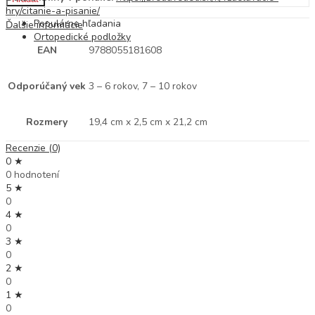
hry/citanie-a-pisanie/
Populárne hľadania
Ďalšie informácie
Ortopedické podložky
EAN
9788055181608
Odporúčaný vek
3 – 6 rokov, 7 – 10 rokov
Rozmery
19,4 cm x 2,5 cm x 21,2 cm
Recenzie (0)
0 ★
0 hodnotení
5 ★
0
4 ★
0
3 ★
0
2 ★
0
1 ★
0