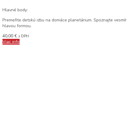
Hlavné body:
Premeňte detskú izbu na domáce planetárium. Spoznajte vesmír
hlavou formou.
40,00
€
s DPH
Viac info