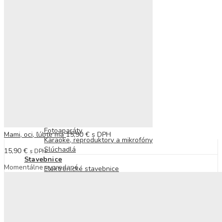
Bublifuky
Tabule
Modelovanie a plastelína
Mozaiky
Omaľovánky
Nálepky
Vyškrabovacie obrázky
Vystrihovanie a skladanie
Šitie a vyšívanie
Pečiatky
Elektronické hry
Smartfóny a tablety
Smart hodinky
Fotoaparáty
Mami, oci, ľúbte ma
15,90
€
s DPH
Karaoke, reproduktory a mikrofóny
Slúchadlá
15,90
€
s DPH
Stavebnice
Momentálne vypredané.
Elektronické stavebnice
Drevené stavebnice
Guľôčkové dráhy
Lego
Kocky
Magnetické stavebnice