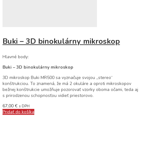
Buki – 3D binokulárny mikroskop
Hlavné body:
Buki – 3D binokulárny mikroskop
3D mikroskop Buki MR500 sa vyznačuje svojou „stereo“
konštrukciou. To znamená, že má 2 okuláre a oproti mikroskopov
bežnej konštrukcie umožňuje pozorovať vzorky oboma očami, teda aj
s prirodzenou schopnosťou vidieť priestorovo.
67,00
€
s DPH
Pridať do košíka