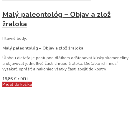
Malý paleontológ – Objav a zlož
žraloka
Hlavné body:
Malý paleontológ – Objav a zlož žraloka
Úlohou dieťaťa je postupne dlátkom odštepovať kúsky skameneliny
a objavovať jednotlivé časti chrupu žraloka. Dieťatko ich musí
vysekať, oprášiť a nakoniec všetky časti spojiť do kostry.
19,86
€
s DPH
Pridať do košíka