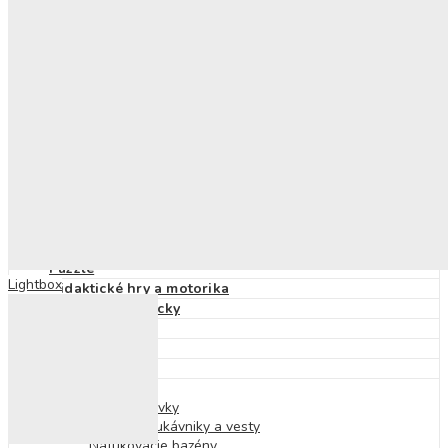
Skrutkovacie stavebnice
Detské knihy
Výchovné a náučné
Pracovné zošity
Nálepkové knihy a zošity
Knihy s okienkami
Príprava do školy
Zvukové knihy
Rozprávky
Encyklopédie
O ľudskom tele
O prírode
Príbehy
Básne, riekanky, pesničky
Puzzle
Lightbox
Didaktické hry a motorika
Hudobné pomôcky
Magnetické hry
Hry na von
Hry na cesty
Hry do vody
Detské plavky
Plavecké rukávniky a vesty
Nafukovacie bazény