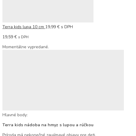
Populárne hľadania
Ortopedické podložky
Terra kids lupa 10 cm
19,99
€
s DPH
19,59
€
s DPH
Momentálne vypredané.
Hlavné body:
Terra kids nádoba na hmyz s lupou a rúčkou
Príroda má nekonečné zaujímavé objavy pre deti.