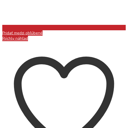
Pridať medzi obľúbené
Rýchly náhľad