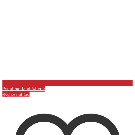
Pridať medzi obľúbené
Rýchly náhľad