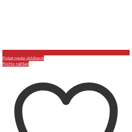
Pridať medzi obľúbené
Rýchly náhľad