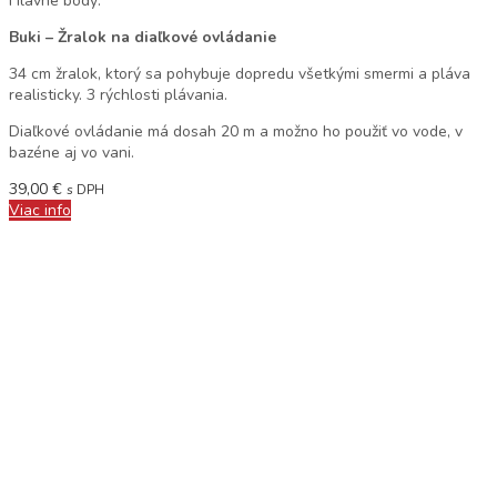
Hlavné body:
Buki – Žralok na diaľkové ovládanie
34 cm žralok, ktorý sa pohybuje dopredu všetkými smermi a pláva
realisticky. 3 rýchlosti plávania.
Diaľkové ovládanie má dosah 20 m a možno ho použiť vo vode, v
bazéne aj vo vani.
39,00
€
s DPH
Viac info