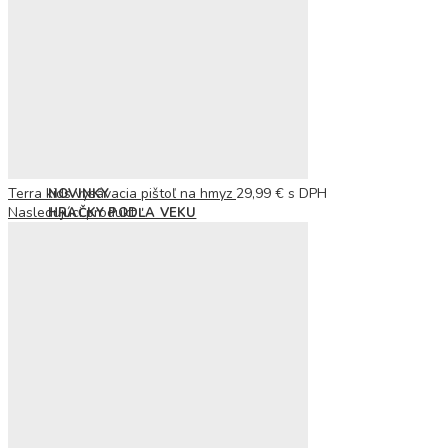
Detské klobúky
Dáždniky
Pršiplášť
Autá, vlaky, garáže a dráhy
Pracovné stoly a náradie
Kuchynky, riad, potraviny
Domčeky pre bábiky
Bábiky, kočíky a doplnky
Terra kids vysávacia pištoľ na hmyz
29,99
€
s DPH
NOVINKY
Nasledujúci produkt
HRAČKY PODĽA VEKU
0 – 3 roky
3 – 6 rokov
7 – 10 rokov
10 – 12 rokov
ZĽAVY
ZNAČKY
BLOG
KONTAKT
Hľadať