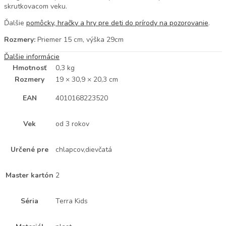
skrutkovacom veku.
Ďalšie
pomôcky, hračky a hry pre deti do prírody na pozorovanie
.
Rozmery:
Priemer 15 cm, výška 29cm
Ďalšie informácie
Hmotnosť
0,3 kg
Rozmery
19 × 30,9 × 20,3 cm
EAN
4010168223520
Vek
od 3 rokov
Určené pre
chlapcov,dievčatá
Master kartón
2
Séria
Terra Kids