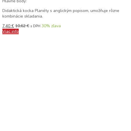
Hlavné body:
Didaktická kocka Planéty s anglickým popisom, umožňuje rôzne
kombinácie skladania.
7,40
€
10,62
€
30
% zľava
s DPH
Viac info