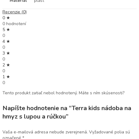
Materiál
plast
Recenzie (0)
0 ★
0 hodnotení
5 ★
0
4 ★
0
3 ★
0
2 ★
0
1 ★
0
Tento produkt zatiaľ nebol hodnotený. Máte s ním skúsenosti?
Napíšte hodnotenie na “Terra kids nádoba na
hmyz s lupou a rúčkou”
Vaša e-mailová adresa nebude zverejnená.
Vyžadované polia sú
označené
*