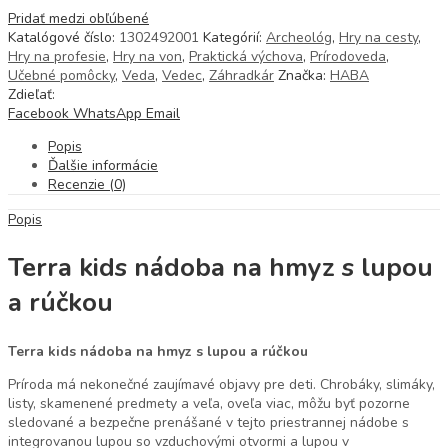
Pridať medzi obľúbené
Katalógové číslo:
1302492001
Kategórií:
Archeológ
,
Hry na cesty
,
Hry na profesie
,
Hry na von
,
Praktická výchova
,
Prírodoveda
,
Učebné pomôcky
,
Veda
,
Vedec
,
Záhradkár
Značka:
HABA
Zdieľať:
Facebook
WhatsApp
Email
Popis
Ďalšie informácie
Recenzie (0)
Popis
Terra kids nádoba na hmyz s lupou
a rúčkou
Terra kids nádoba na hmyz s lupou a rúčkou
Príroda má nekonečné zaujímavé objavy pre deti. Chrobáky, slimáky,
listy, skamenené predmety a veľa, oveľa viac, môžu byť pozorne
sledované a bezpečne prenášané v tejto priestrannej nádobe s
integrovanou lupou so vzduchovými otvormi a lupou v