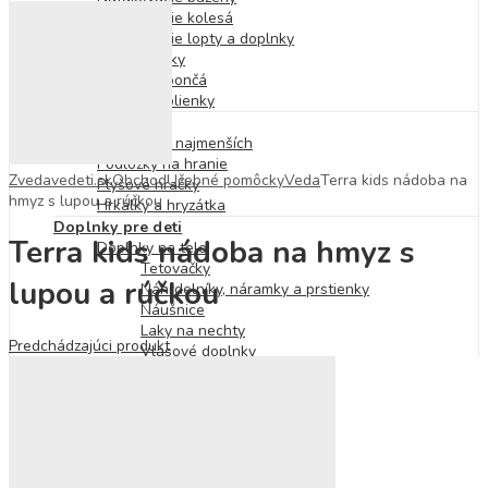
Nafukovacie kolesá
Nafukovacie lopty a doplnky
Nafukovačky
Osušky a pončá
Osušky a plienky
Pre najmenších
Hračky pre najmenších
Podložky na hranie
Zvedavedeti.sk
Obchod
Učebné pomôcky
Veda
Terra kids nádoba na
Plyšové hračky
hmyz s lupou a rúčkou
Hrkálky a hryzátka
Doplnky pre deti
Terra kids nádoba na hmyz s
Doplnky na telo
Tetovačky
lupou a rúčkou
Náhrdelníky, náramky a prstienky
Náušnice
Laky na nechty
Predchádzajúci produkt
Vlasové doplnky
Doplnky do detskej izby
Detský nábytok
Lampy a baterky
Detské batohy
Desiatové boxy a fľaše
Kabelky a peňaženky