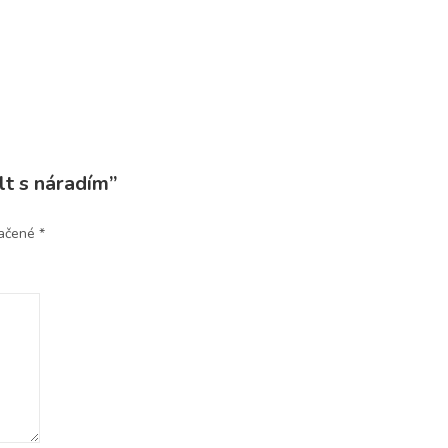
lt s náradím”
načené
*