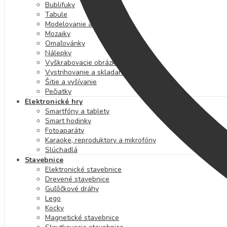
Bublifuky
Tabule
Modelovanie a plastelína
Mozaiky
Omaľovánky
Nálepky
Vyškrabovacie obrázky
Vystrihovanie a skladanie
Šitie a vyšívanie
Pečiatky
Elektronické hry
Smartfóny a tablety
Smart hodinky
Fotoaparáty
Karaoke, reproduktory a mikrofóny
Slúchadlá
Stavebnice
Elektronické stavebnice
Drevené stavebnice
Guľôčkové dráhy
Lego
Kocky
Magnetické stavebnice