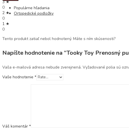
3 ★
0
Populárne hľadania
2 ★
Ortopedické podložky
0
1 ★
0
Tento produkt zatiaľ nebol hodnotený. Máte s ním skúsenosti?
Napíšte hodnotenie na “Tooky Toy Prenosný pu
Vaša e-mailová adresa nebude zverejnená.
Vyžadované polia sú oz
Vaše hodnotenie
*
Váš komentár
*