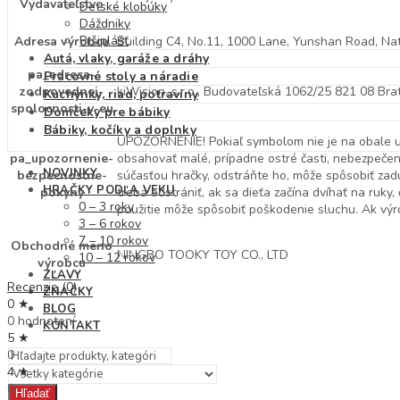
Vydavateľstvo
Detské klobúky
Dáždniky
Pršiplášť
Adresa výrobcu
Building C4, No.11, 1000 Lane, Yunshan Road, Na
Autá, vlaky, garáže a dráhy
pa_adresa-
Pracovné stoly a náradie
zodpovednej-
kiWision, s.r.o., Budovateľská 1062/25 821 08 Bra
Kuchynky, riad, potraviny
spolocnosti-v-eu
Domčeky pre bábiky
Bábiky, kočíky a doplnky
UPOZORNENIE! Pokiaľ symbolom nie je na obale uv
pa_upozornenie-
obsahovať malé, prípadne ostré časti, nebezpečens
NOVINKY
bezpecnostne-
súčasťou hračky, odstráňte ho, môže spôsobiť zad
HRAČKY PODĽA VEKU
pokyny
treba odstrániť, ak sa dieťa začína dvíhať na ruk
0 – 3 roky
použitie môže spôsobiť poškodenie sluchu. Ak výr
3 – 6 rokov
7 – 10 rokov
Obchodné meno
NINGBO TOOKY TOY CO., LTD
10 – 12 rokov
výrobcu
ZĽAVY
Recenzie (0)
ZNAČKY
0 ★
BLOG
0 hodnotení
KONTAKT
5 ★
0
4 ★
0
Hľadať