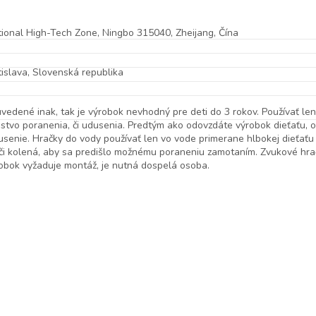
tional High-Tech Zone, Ningbo 315040, Zheijang, Čína
tislava, Slovenská republika
edené inak, tak je výrobok nevhodný pre deti do 3 rokov. Používať l
tvo poranenia, či udusenia. Predtým ako odovzdáte výrobok dieťaťu, od
usenie. Hračky do vody používať len vo vode primerane hlbokej dieťať
y, či kolená, aby sa predišlo možnému poraneniu zamotaním. Zvukové hr
obok vyžaduje montáž, je nutná dospelá osoba.