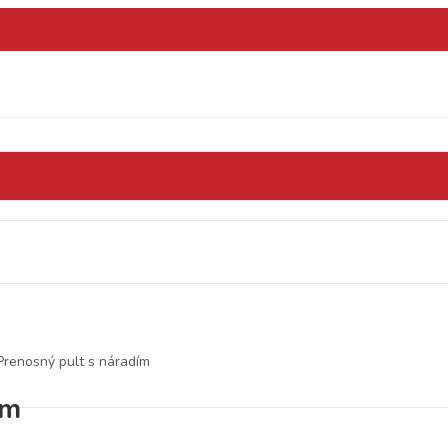
Prenosný pult s náradím
ím