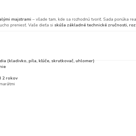
alými majstrami
– všade tam, kde sa rozhodnú tvoriť. Sada ponúka reali
ucho preniesť. Vaše dieťa si
skúša základné technické zručnosti, roz
ia (kladivko, píla, kľúče, skrutkovač, uhlomer)
nie
d 2 rokov
amarátmi