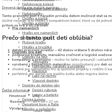
Nafukovacie kolesá
Drevená dielňa pre malých majstrov.
Nafukovacie lopty a doplnky
Nafukovačky
Tento prenosný pult s náradím prináša deťom možnosť stať sa m
Osušky a pončá
úložné riešenie, a to všetko v kompaktnom balení, ktoré sa dá jednod
Osušky a plienky
pritom sa hrá a učí zároveň
.
Pre najmenších
Hračky pre najmenších
Prečo si tento pult deti obľúbia?
Podložky na hranie
Plyšové hračky
Hrkálky a hryzátka
detský pracovný priestor – 42 dielov vrátane 5 druhov nárad
Doplnky pre deti
podporuje kreativitu, manuálnu zručnosť a logické uvažova
Doplnky na telo
kompaktný a prenosný
– možno ho ľahko presunúť i uskladniť
Tetovačky
vyrobený z bezpečných materiálov
, prispôsobený pre
deti o
Náhrdelníky, náramky a prstienky
vhodné pre samostatnú hru aj spoločné projekty s rodičmi či k
Náušnice
perfektné ako darček pre malého kutila alebo majstra dielne
Laky na nechty
Vlasové doplnky
Doplnky do detskej izby
Detský nábytok
Ďalšie informácie
Lampy a baterky
Hmotnosť
2 kg
Detské batohy
Rozmery
30 × 25 × 27 cm
Desiatové boxy a fľaše
Výrobca /
Kabelky a peňaženky
Tooky Toys