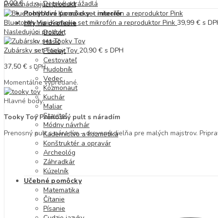
0,00
€
Detské odrážadlá
Predchádzajúci produkt
Pohybové pomôcky – interiér
Bluetooth Mini Karaoke set mikrofón a reproduktor Pink
39,99
€
s DP
Hry na profesie
Nasledujúci produkt
Doktor
Hasič
Zubársky set Tooky Toy
20,90
€
s DPH
Policajt
Cestovateľ
37,50
€
s DPH
Hudobník
Vedec
Momentálne vypredané.
Kozmonaut
Kuchár
Hlavné body:
Maliar
Staviteľ
Tooky Toy Prenosný pult s náradím
Módny návrhár
Prenosný pult s náradím – drevená dielňa pre malých majstrov. Priprav
Kaderníctvo a kozmetika
Konštruktér a opravár
Archeológ
Záhradkár
Kúzelník
Učebné pomôcky
Matematika
Čítanie
Písanie
Cudzie jazyky