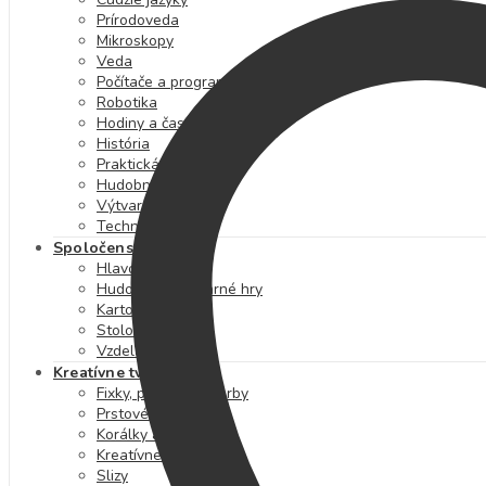
Prírodoveda
Mikroskopy
Veda
Počítače a programovanie
Robotika
Hodiny a čas
História
Praktická výchova
Hudobná výchova
Výtvarná výchova
Technika
Spoločenské hry
Hlavolamy
Hudobné a výtvarné hry
Kartové hry
Stolové hry
Vzdelávacie hry
Kreatívne tvorenie
Fixky, pastelky a farby
Prstové farby
Korálky a kamienky
Kreatívne sady
Slizy