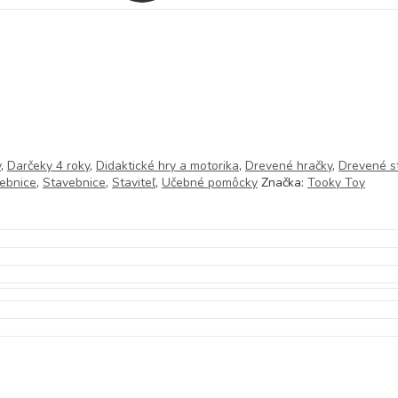
y
,
Darčeky 4 roky
,
Didaktické hry a motorika
,
Drevené hračky
,
Drevené s
vebnice
,
Stavebnice
,
Staviteľ
,
Učebné pomôcky
Značka:
Tooky Toy