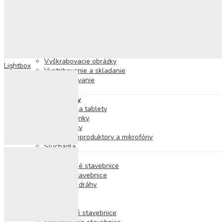
Bublifuky
Tabule
Modelovanie a plastelína
Mozaiky
Omaľovánky
Nálepky
Vyškrabovacie obrázky
Lightbox
Vystrihovanie a skladanie
Šitie a vyšívanie
Pečiatky
Elektronické hry
Smartfóny a tablety
Smart hodinky
Fotoaparáty
Karaoke, reproduktory a mikrofóny
Slúchadlá
Stavebnice
Elektronické stavebnice
Drevené stavebnice
Guľôčkové dráhy
Lego
Kocky
Magnetické stavebnice