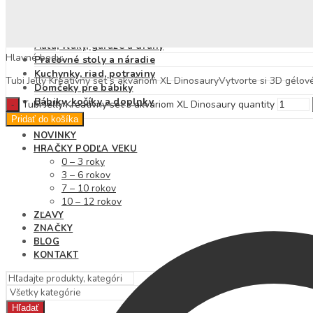
Detské klobúky
Dáždniky
Pršiplášť
Autá, vlaky, garáže a dráhy
Hlavné body:
Pracovné stoly a náradie
Kuchynky, riad, potraviny
Tubi Jelly Kreatívny set s akváriom XL DinosauryVytvorte si 3D gélové 
Domčeky pre bábiky
Bábiky, kočíky a doplnky
Tubi Jelly Kreatívny set s akváriom XL Dinosaury quantity
Pridať do košíka
NOVINKY
HRAČKY PODĽA VEKU
0 – 3 roky
3 – 6 rokov
7 – 10 rokov
10 – 12 rokov
ZĽAVY
ZNAČKY
BLOG
KONTAKT
Hľadať