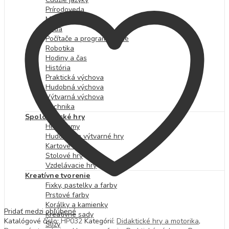
Prírodoveda
Mikroskopy
Veda
Počítače a programovanie
Robotika
Hodiny a čas
História
Praktická výchova
Hudobná výchova
Výtvarná výchova
Technika
Spoločenské hry
Hlavolamy
Hudobné a výtvarné hry
Kartové hry
Stolové hry
Vzdelávacie hry
Kreatívne tvorenie
Fixky, pastelky a farby
Prstové farby
Korálky a kamienky
Pridať medzi obľúbené
Kreatívne sady
Katalógové číslo:
HP032
Kategórií:
Didaktické hry a motorika
,
Slizy