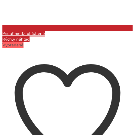
Pridať medzi obľúbené
Rýchly náhľad
Vypredané