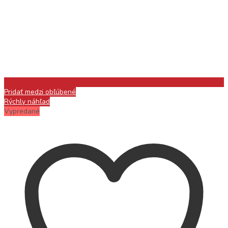
Pridať medzi obľúbené
Rýchly náhľad
Vypredané