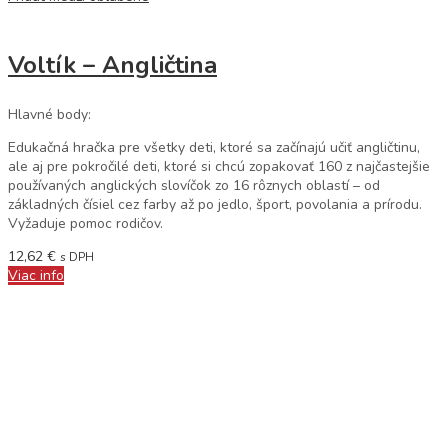
Voltík – Angličtina
Hlavné body:
Edukačná hračka pre všetky deti, ktoré sa začínajú učiť angličtinu,
ale aj pre pokročilé deti, ktoré si chcú zopakovať 160 z najčastejšie
používaných anglických slovíčok zo 16 rôznych oblastí – od
základných čísiel cez farby až po jedlo, šport, povolania a prírodu.
Vyžaduje pomoc rodičov.
12,62
€
s DPH
Viac info