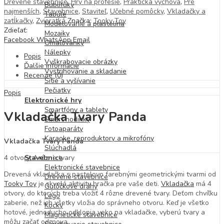
Drevené stavebnice
,
Hry na profesie
,
Praktická výchova
,
Pre
Bublifuky
najmenších
,
Stavebnice
,
Staviteľ
,
Učebné pomôcky
,
Vkladačky a
Tabule
zatĺkačky
,
Zvieratká
Značka:
Tooky Toy
Modelovanie a plastelína
Zdieľať:
Mozaiky
Facebook
WhatsApp
Email
Omaľovánky
Nálepky
Popis
Vyškrabovacie obrázky
Ďalšie informácie
Vystrihovanie a skladanie
Recenzie (0)
Šitie a vyšívanie
Pečiatky
Popis
Elektronické hry
Smartfóny a tablety
Vkladačka Tvary Panda
Smart hodinky
Fotoaparáty
Karaoke, reproduktory a mikrofóny
Vkladačka Tvary Panda
Slúchadlá
4 otvory, 4 rôzne tvary
Stavebnice
Elektronické stavebnice
Drevená vkladačka s pastelovo farebnými geometrickými tvarmi od
Drevené stavebnice
Tooky Toy
je skvelá aktivity hračka pre vaše deti.
Vkladačka
má 4
Guľôčkové dráhy
otvory, do ktorých treba vložiť 4 rôzne drevené tvary. Deťom chvíľku
Lego
zaberie, než ich všetky vložia do správneho otvoru. Keď je všetko
Kocky
hotové, jednoducho odklopia veko na vkladačke, vyberú tvary a
Magnetické stavebnice
môžu začať odznova.