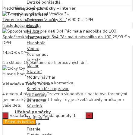
Detské odrážadlá
Predchádzajúci produkt
Pohybové pomôcky – interiér
Hry na profesie
Tvorenie s nálepkami Vtáčiky 3+
16,90
€
s DPH
Doktor
Nasledujúci produkt
Hasič
Policajt
Spoločenská hra pre deti 3x4 Pác malá násobilka do 100
29,99
€
s
Cestovateľ
DPH
Hudobník
Vedec
14,50
€
s DPH
Kozmonaut
Kuchár
Na sklade. Odosielame do 5 pracovných dní.
Maliar
Staviteľ
Hlavné body:
Módny návrhár
Kaderníctvo a kozmetika
Vkladačka Tvary Panda
Konštruktér a opravár
4 otvory, 4 rôzne tvary. Drevená vkladačka s pastelovo farebnými
Archeológ
geometrickými tvarmi od Tooky Toy je skvelá aktivity hračka pre
Záhradkár
vaše deti.
Kúzelník
Učebné pomôcky
Vkladačka Tvary Panda quantity
Matematika
Pridať do košíka
Čítanie
Písanie
Cudzie jazyky