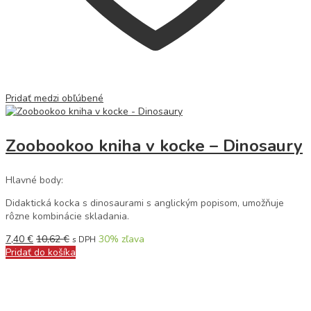
Pridať medzi obľúbené
Zoobookoo kniha v kocke – Dinosaury
Hlavné body:
Didaktická kocka s dinosaurami s anglickým popisom, umožňuje
rôzne kombinácie skladania.
7,40
€
10,62
€
30
% zľava
s DPH
Pridať do košíka