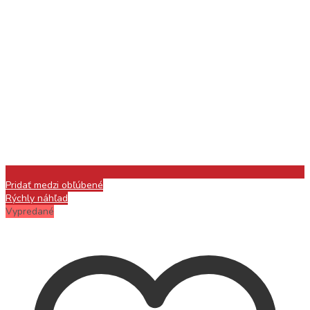
Pridať medzi obľúbené
Rýchly náhľad
Vypredané