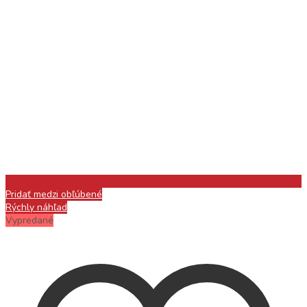
Pridať medzi obľúbené
Rýchly náhľad
Vypredané