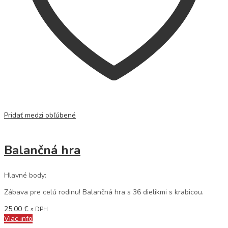
Pridať medzi obľúbené
Balančná hra
Hlavné body:
Zábava pre celú rodinu! Balančná hra s 36 dielikmi s krabicou.
25,00
€
s DPH
Viac info