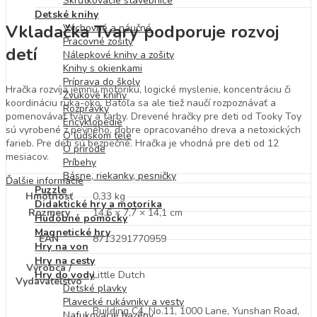
Skrutkovacie stavebnice
Detské knihy
Vkladačka Tvary podporuje rozvoj
Výchovné a náučné
Pracovné zošity
detí
Nálepkové knihy a zošity
Knihy s okienkami
Príprava do školy
Hračka rozvíja jemnú motoriku, logické myslenie, koncentráciu či
Zvukové knihy
koordináciu ruka-oko. Batoľa sa ale tiež naučí rozpoznávať a
Rozprávky
pomenovávať tvary a farby. Drevené hračky pre deti od Tooky Toy
Encyklopédie
sú vyrobené z pevného, ​​dobre opracovaného dreva a netoxických
O ľudskom tele
farieb. Pre deti sú bezpečné. Hračka je vhodná pre deti od 12
O prírode
mesiacov.
Príbehy
Básne, riekanky, pesničky
Ďalšie informácie
Puzzle
Hmotnosť
0,33 kg
Didaktické hry a motorika
Rozmery
14,6 × 7,7 × 14,1 cm
Hudobné pomôcky
Magnetické hry
EAN
8713291770959
Hry na von
Hry na cesty
Výrobca /
Little Dutch
Hry do vody
Vydavateľstvo
Detské plavky
Plavecké rukávniky a vesty
Building C4, No.11, 1000 Lane, Yunshan Road,
Nafukovacie bazény