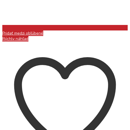
Pridať medzi obľúbené
Rýchly náhľad