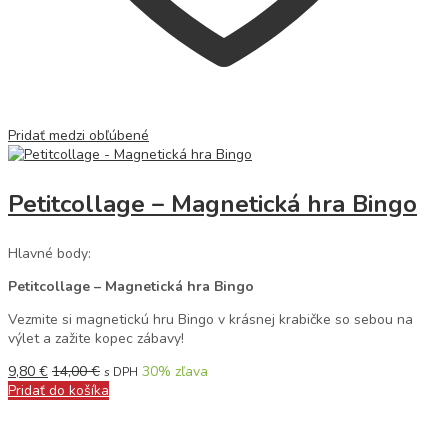
Pridať medzi obľúbené
Petitcollage – Magnetická hra Bingo
Hlavné body:
Petitcollage – Magnetická hra Bingo
Vezmite si magnetickú hru Bingo v krásnej krabičke so sebou na
výlet a zažite kopec zábavy!
9,80
€
14,00
€
30
% zľava
s DPH
Pridať do košíka