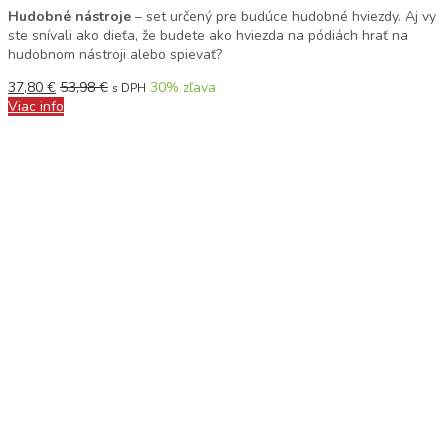
Hudobné nástroje
– set určený pre budúce hudobné hviezdy. Aj vy
ste snívali ako dieťa, že budete ako hviezda na pódiách hrať na
hudobnom nástroji alebo spievať?
37,80
€
53,98
€
30
% zľava
s DPH
Viac info