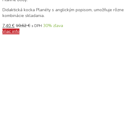
Didaktická kocka Planéty s anglickým popisom, umožňuje rôzne
kombinácie skladania.
7,40
€
10,62
€
30
% zľava
s DPH
Viac info