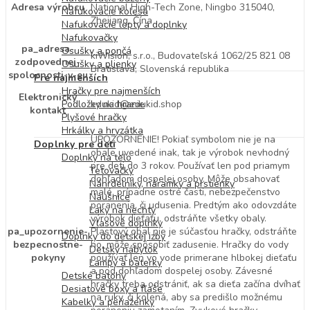
Adresa výrobcu
National High-Tech Zone, Ningbo 315040,
Nafukovacie kolesá
Zheijang, Čína
Nafukovacie lopty a doplnky
Nafukovačky
pa_adresa-
Osušky a pončá
kiWision, s.r.o., Budovateľská 1062/25 821 08
zodpovednej-
Osušky a plienky
Bratislava, Slovenská republika
spolocnosti-v-eu
Pre najmenších
Hračky pre najmenších
Elektronický
edukid@edukid.shop
Podložky na hranie
kontakt
Plyšové hračky
Hrkálky a hryzátka
UPOZORNENIE! Pokiaľ symbolom nie je na
Doplnky pre deti
obale uvedené inak, tak je výrobok nevhodný
Doplnky na telo
pre deti do 3 rokov. Používať len pod priamym
Tetovačky
dohľadom dospelej osoby. Môže obsahovať
Náhrdelníky, náramky a prstienky
malé, prípadne ostré časti, nebezpečenstvo
Náušnice
poranenia, či udusenia. Predtým ako odovzdáte
Laky na nechty
výrobok dieťaťu, odstráňte všetky obaly.
Vlasové doplnky
pa_upozornenie-
Plastový obal nie je súčasťou hračky, odstráňte
Doplnky do detskej izby
bezpecnostne-
ho, môže spôsobiť zadusenie. Hračky do vody
Detský nábytok
pokyny
používať len vo vode primerane hlbokej dieťaťu
Lampy a baterky
a pod dohľadom dospelej osoby. Závesné
Detské batohy
hračky treba odstrániť, ak sa dieťa začína dvíhať
Desiatové boxy a fľaše
na ruky, či kolená, aby sa predišlo možnému
Kabelky a peňaženky