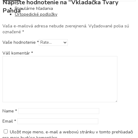
Napíšte hodnotenie na “Vkladačka Tvary
Populárne hľadania
Panda”
Ortopedické podložky
Vaša e-mailová adresa nebude zverejnená.
Vyžadované polia sú
označené
*
Vaše hodnotenie
*
Váš komentár
*
Name
*
Email
*
Uložiť moje meno, e-mail a webovú stránku v tomto prehliadači
pre moje budúce komentáre.