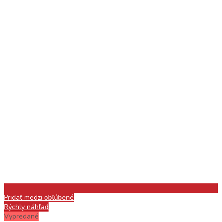
Pridať medzi obľúbené
Rýchly náhľad
Vypredané