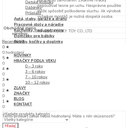
poraneniu zamotaním. Zvukové hračky
Detské klobúky
nepoužívať tesne pri uchu. Nesprávne použitie
Dáždniky
môže spôsobiť poškodenie sluchu. Ak výrobok
Pršiplášť
vyžaduje montáž, je nutná dospelá osoba.
Autá, vlaky, garáže a dráhy
Pracovné stoly a náradie
Obchodné meno
Kuchynky, riad, potraviny
NINGBO TOOKY TOY CO., LTD
výrobcu
Domčeky pre bábiky
Recenzie (0)
Bábiky, kočíky a doplnky
0 ★
0 hodnotení
NOVINKY
5 ★
HRAČKY PODĽA VEKU
0
0 – 3 roky
4 ★
3 – 6 rokov
0
7 – 10 rokov
3 ★
10 – 12 rokov
0
ZĽAVY
2 ★
ZNAČKY
0
BLOG
1 ★
KONTAKT
0
Tento produkt zatiaľ nebol hodnotený. Máte s ním skúsenosti?
Hľadať