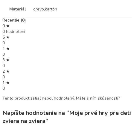
Materiál
drevo,kartón
Recenzie (0)
0 ★
0 hodnotení
5 ★
0
4 ★
0
3 ★
0
2 ★
0
1 ★
0
Tento produkt zatiaľ nebol hodnotený. Máte s ním skúsenosti?
Napíšte hodnotenie na “Moje prvé hry pre deti
zviera na zviera”