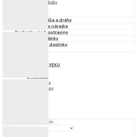
Detské klobúky
Dáždniky
Pršiplášť
Autá, vlaky, garáže a dráhy
Pracovné stoly a náradie
Kuchynky, riad, potraviny
Domčeky pre bábiky
Bábiky, kočíky a doplnky
NOVINKY
HRAČKY PODĽA VEKU
0 – 3 roky
3 – 6 rokov
7 – 10 rokov
10 – 12 rokov
ZĽAVY
ZNAČKY
BLOG
KONTAKT
Hľadať