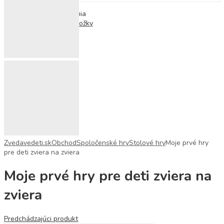
Populárne hľadania
Ortopedické podložky
Zvedavedeti.sk
Obchod
Spoločenské hry
Stolové hry
Moje prvé hry
pre deti zviera na zviera
Moje prvé hry pre deti zviera na
zviera
Predchádzajúci produkt