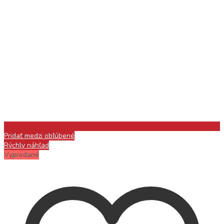
Pridať medzi obľúbené
Rýchly náhľad
Vypredané