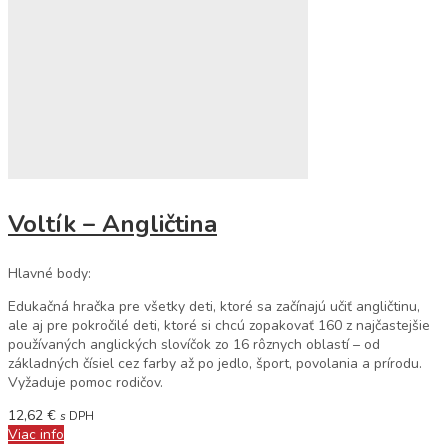
Voltík – Angličtina
Hlavné body:
Edukačná hračka pre všetky deti, ktoré sa začínajú učiť angličtinu,
ale aj pre pokročilé deti, ktoré si chcú zopakovať 160 z najčastejšie
používaných anglických slovíčok zo 16 rôznych oblastí – od
základných čísiel cez farby až po jedlo, šport, povolania a prírodu.
Vyžaduje pomoc rodičov.
12,62
€
s DPH
Viac info