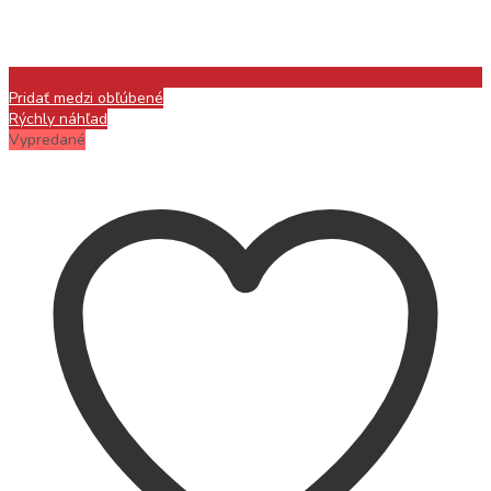
Pridať medzi obľúbené
Rýchly náhľad
Vypredané