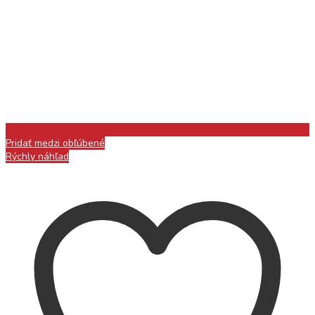
Pridať medzi obľúbené
Rýchly náhľad