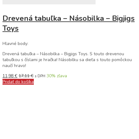
Drevená tabuľka – Násobilka – Bigjigs
Toys
Hlavné body:
Drevená tabuľka – Násobilka – Bigjigs Toys. S touto drevenou
tabuľkou s číslami je hračka! Násobilku sa dieťa s touto pomôckou
naučí hravo!
11,98
€
17,11
€
30
% zľava
s DPH
Pridať do košíka