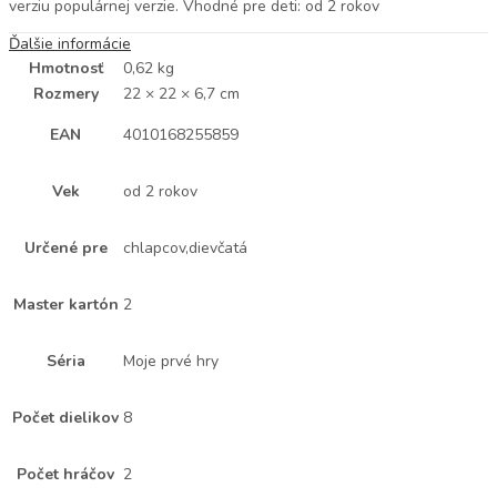
verziu populárnej verzie. Vhodné pre deti: od 2 rokov
Ďalšie informácie
Hmotnosť
0,62 kg
Rozmery
22 × 22 × 6,7 cm
EAN
4010168255859
Vek
od 2 rokov
Určené pre
chlapcov,dievčatá
Master kartón
2
Séria
Moje prvé hry
Počet dielikov
8
Počet hráčov
2