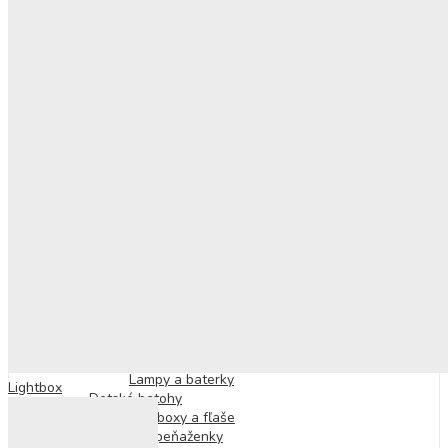
Nafukovacie kolesá
Nafukovacie lopty a doplnky
Nafukovačky
Osušky a pončá
Osušky a plienky
Pre najmenších
Hračky pre najmenších
Podložky na hranie
Plyšové hračky
Hrkálky a hryzátka
Doplnky pre deti
Doplnky na telo
Tetovačky
Náhrdelníky, náramky a prstienky
Náušnice
Laky na nechty
Vlasové doplnky
Doplnky do detskej izby
Detský nábytok
Lampy a baterky
Lightbox
Detské batohy
Desiatové boxy a fľaše
Kabelky a peňaženky