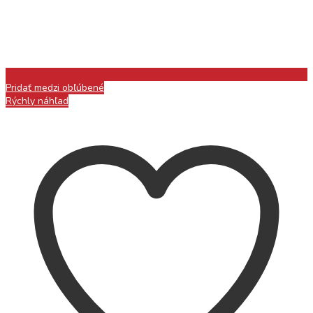
Pridať medzi obľúbené
Rýchly náhľad