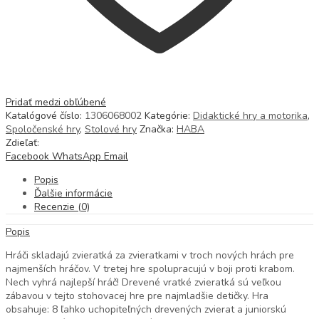
Pridať medzi obľúbené
Katalógové číslo:
1306068002
Kategórie:
Didaktické hry a motorika
,
Spoločenské hry
,
Stolové hry
Značka:
HABA
Zdieľať:
Facebook
WhatsApp
Email
Popis
Ďalšie informácie
Recenzie (0)
Popis
Hráči skladajú zvieratká za zvieratkami v troch nových hrách pre
najmenších hráčov. V tretej hre spolupracujú v boji proti krabom.
Nech vyhrá najlepší hráč! Drevené vratké zvieratká sú veľkou
zábavou v tejto stohovacej hre pre najmladšie detičky. Hra
obsahuje: 8 ľahko uchopiteľných drevených zvierat a juniorskú