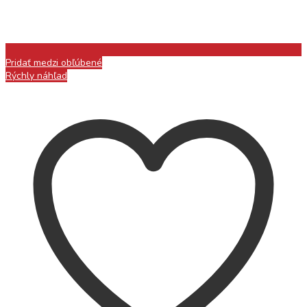
Pridať medzi obľúbené
Rýchly náhľad