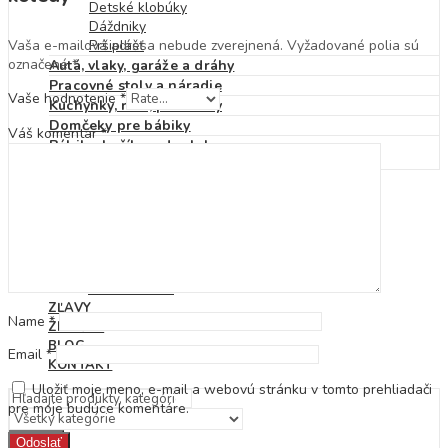
Detské klobúky
Dáždniky
Vaša e-mailová adresa nebude zverejnená.
Vyžadované polia sú
Pršiplášť
označené
*
Autá, vlaky, garáže a dráhy
Pracovné stoly a náradie
Vaše hodnotenie
*
Kuchynky, riad, potraviny
Domčeky pre bábiky
Váš komentár
*
Bábiky, kočíky a doplnky
NOVINKY
HRAČKY PODĽA VEKU
0 – 3 roky
3 – 6 rokov
7 – 10 rokov
10 – 12 rokov
ZĽAVY
Name
*
ZNAČKY
BLOG
Email
*
KONTAKT
Uložiť moje meno, e-mail a webovú stránku v tomto prehliadači
pre moje budúce komentáre.
Hľadať