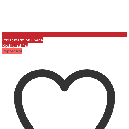
Pridať medzi obľúbené
Rýchly náhľad
Vypredané