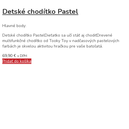
Detské chodítko Pastel
Hlavné body:
Detské chodítko PastelDieťatko sa učí stáť aj chodiťDrevené
multifunkčné chodítko od Tooky Toy v nadčasových pastelových
farbách je skvelou aktivitou hračkou pre vaše batoľatá.
69,90
€
s DPH
Pridať do košíka