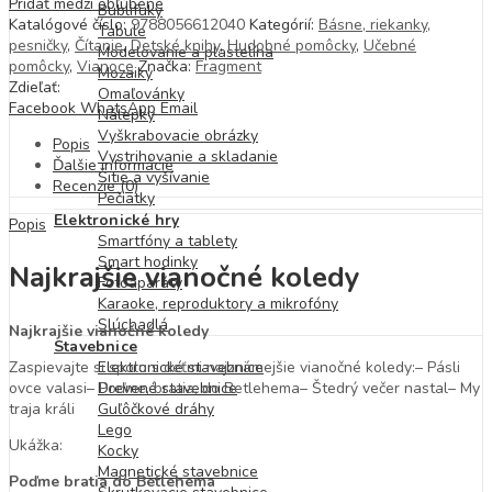
Pridať medzi obľúbené
Bublifuky
Katalógové číslo:
9788056612040
Kategórií:
Básne, riekanky,
Tabule
pesničky
,
Čítanie
,
Detské knihy
,
Hudobné pomôcky
,
Učebné
Modelovanie a plastelína
pomôcky
,
Vianoce
Značka:
Fragment
Mozaiky
Zdieľať:
Omaľovánky
Facebook
WhatsApp
Email
Nálepky
Vyškrabovacie obrázky
Popis
Vystrihovanie a skladanie
Ďalšie informácie
Šitie a vyšívanie
Recenzie (0)
Pečiatky
Elektronické hry
Popis
Smartfóny a tablety
Smart hodinky
Najkrajšie vianočné koledy
Fotoaparáty
Karaoke, reproduktory a mikrofóny
Slúchadlá
Najkrajšie vianočné koledy
Stavebnice
Zaspievajte si spolu s deťmi najznámejšie vianočné koledy:– Pásli
Elektronické stavebnice
ovce valasi– Poďme, bratia, do Betlehema– Štedrý večer nastal– My
Drevené stavebnice
traja králi
Guľôčkové dráhy
Lego
Ukážka:
Kocky
Magnetické stavebnice
Poďme bratia do Betlehema