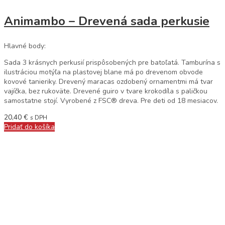
Animambo – Drevená sada perkusie
Hlavné body:
Sada 3 krásnych perkusií prispôsobených pre batoľatá. Tamburína s
ilustráciou motýľa na plastovej blane má po drevenom obvode
kovové tanieriky. Drevený maracas ozdobený ornamentmi má tvar
vajíčka, bez rukoväte. Drevené guiro v tvare krokodíla s paličkou
samostatne stojí. Vyrobené z FSC® dreva. Pre deti od 18 mesiacov.
20,40
€
s DPH
Pridať do košíka