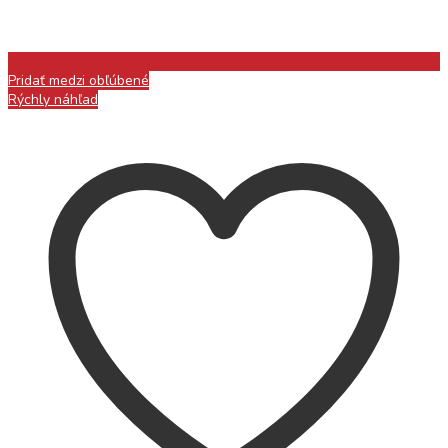
Pridať medzi obľúbené
Rýchly náhľad