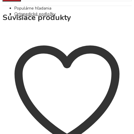
Populárne hľadania
Ortopedické podložky
Súvisiace produkty