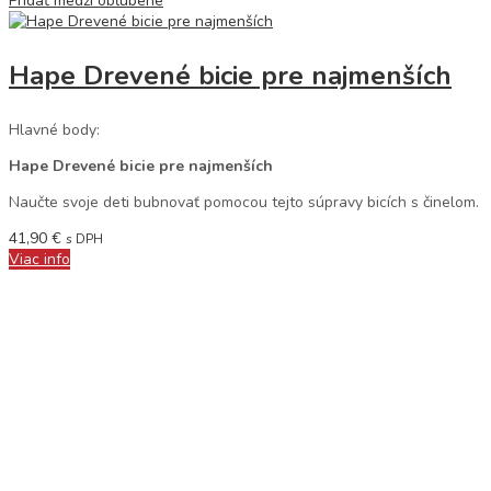
Pridať medzi obľúbené
Hape Drevené bicie pre najmenších
Hlavné body:
Hape Drevené bicie pre najmenších
Naučte svoje deti bubnovať pomocou tejto súpravy bicích s činelom.
41,90
€
s DPH
Viac info