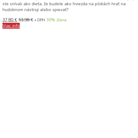
ste snívali ako dieťa, že budete ako hviezda na pódiách hrať na
hudobnom nástroji alebo spievať?
37,80
€
53,98
€
30
% zľava
s DPH
Viac info