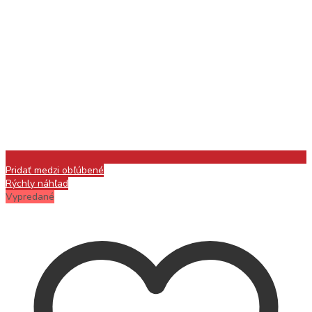
Pridať medzi obľúbené
Rýchly náhľad
Vypredané