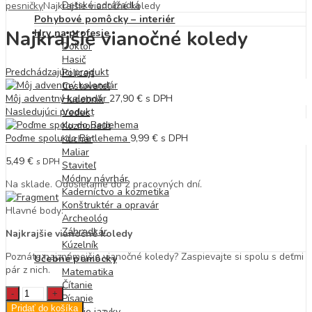
Detské odrážadlá
pesničky
Najkrajšie vianočné koledy
Pohybové pomôcky – interiér
Najkrajšie vianočné koledy
Hry na profesie
Doktor
Hasič
Predchádzajúci produkt
Policajt
Cestovateľ
Môj adventný kalendár
27,90
€
s DPH
Hudobník
Nasledujúci produkt
Vedec
Kozmonaut
Poďme spolu do Betlehema
9,99
€
s DPH
Kuchár
Maliar
5,49
€
s DPH
Staviteľ
Módny návrhár
Na sklade. Odosielame do 2 pracovných dní.
Kaderníctvo a kozmetika
Konštruktér a opravár
Hlavné body:
Archeológ
Záhradkár
Najkrajšie vianočné koledy
Kúzelník
Poznáte najznámejšie vianočné koledy? Zaspievajte si spolu s deťmi
Učebné pomôcky
pár z nich.
Matematika
Čítanie
Najkrajšie
Písanie
vianočné
Pridať do košíka
Cudzie jazyky