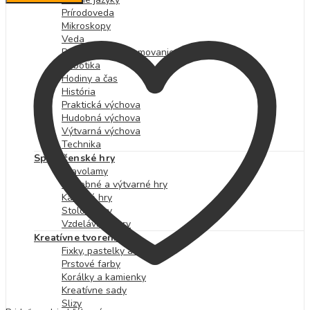
koledy
Prírodoveda
quantity
Mikroskopy
Veda
Počítače a programovanie
Robotika
Hodiny a čas
História
Praktická výchova
Hudobná výchova
Výtvarná výchova
Technika
Spoločenské hry
Hlavolamy
Hudobné a výtvarné hry
Kartové hry
Stolové hry
Vzdelávacie hry
Kreatívne tvorenie
Fixky, pastelky a farby
Prstové farby
Korálky a kamienky
Kreatívne sady
Slizy