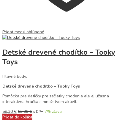
Pridať medzi obľúbené
Detské drevené chodítko – Tooky
Toys
Hlavné body:
Detské drevené chodítko – Tooky Toys
Pomôcka pre detičky pre začiatky chodenia ale aj úžasná
interaktívna hračka s množstvom aktivít.
58,30
€
63,00
€
7
% zľava
s DPH
Pridať do košíka