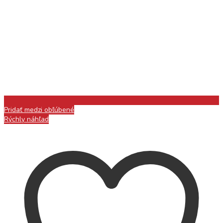
Pridať medzi obľúbené
Rýchly náhľad