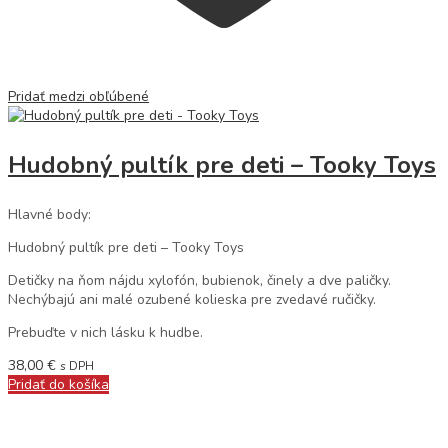
Pridať medzi obľúbené
Hudobný pultík pre deti – Tooky Toys
Hlavné body:
Hudobný pultík pre deti – Tooky Toys
Detičky na ňom nájdu xylofón, bubienok, činely a dve paličky.
Nechýbajú ani malé ozubené kolieska pre zvedavé ručičky.
Prebuďte v nich lásku k hudbe.
38,00
€
s DPH
Pridať do košíka