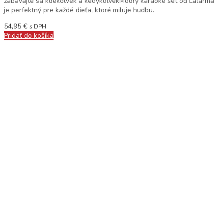
zabávajte sa kdekoľvek a kedykoľvekModrý karaoke set od Lalarma
je perfektný pre každé dieťa, ktoré miluje hudbu.
54,95
€
s DPH
Pridať do košíka