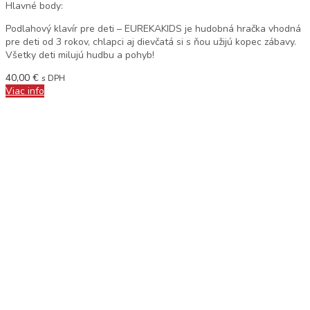
Hlavné body:
Podlahový klavír pre deti – EUREKAKIDS je hudobná hračka vhodná
pre deti od 3 rokov, chlapci aj dievčatá si s ňou užijú kopec zábavy.
Všetky deti milujú hudbu a pohyb!
40,00
€
s DPH
Viac info