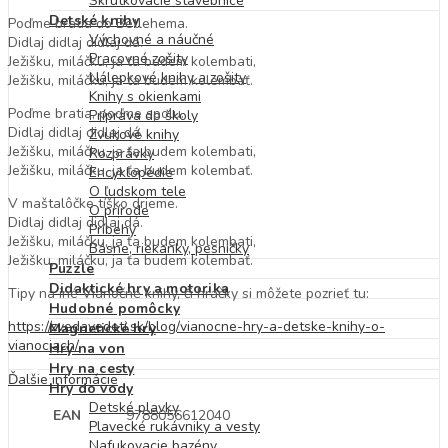
Skrutkovacie stavebnice
Detské knihy
Poďme bratia do Betlehema.
Výchovné a náučné
Didlaj didlaj didlaj dá.
Pracovné zošity
Ježišku, miláčku, ja ťa budem kolembati,
Nálepkové knihy a zošity
Ježišku, miláčku, ja ťa budem kolembať.
Knihy s okienkami
Poďme bratia, poďme spolu.
Príprava do školy
Didlaj didlaj didlaj dá.
Zvukové knihy
Ježišku, miláčku, ja ťa budem kolembati,
Rozprávky
Ježišku, miláčku, ja ťa budem kolembať.
Encyklopédie
O ľudskom tele
V maštalôčke tíško drieme.
O prírode
Didlaj didlaj didlaj dá.
Príbehy
Ježišku, miláčku, ja ťa budem kolembati,
Básne, riekanky, pesničky
Ježišku, miláčku, ja ťa budem kolembať.
Puzzle
Didaktické hry a motorika
Tipy na iné Vianočné knihy, či hračky si môžete pozrieť tu:
Hudobné pomôcky
https://zvedavedeti.sk/blog/vianocne-hry-a-detske-knihy-o-
Magnetické hry
vianociach/
Hry na von
Hry na cesty
Ďalšie informácie
Hry do vody
Detské plavky
EAN
9788056612040
Plavecké rukávniky a vesty
Nafukovacie bazény