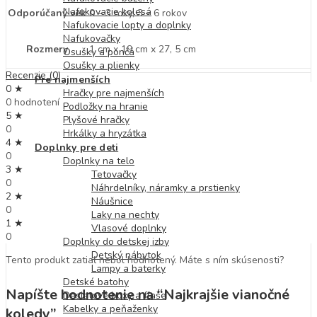
Nafukovacie kolesá
Odporúčaný vek
0 – 3 roky, 3 – 6 rokov
Nafukovacie lopty a doplnky
Nafukovačky
Rozmery
1 cm x 19 cm x 27, 5 cm
Osušky a pončá
Osušky a plienky
Recenzie (0)
Pre najmenších
0 ★
Hračky pre najmenších
0 hodnotení
Podložky na hranie
5 ★
Plyšové hračky
0
Hrkálky a hryzátka
4 ★
Doplnky pre deti
0
Doplnky na telo
3 ★
Tetovačky
0
Náhrdelníky, náramky a prstienky
2 ★
Náušnice
0
Laky na nechty
1 ★
Vlasové doplnky
0
Doplnky do detskej izby
Detský nábytok
Tento produkt zatiaľ nebol hodnotený. Máte s ním skúsenosti?
Lampy a baterky
Detské batohy
Napíšte hodnotenie na “Najkrajšie vianočné
Desiatové boxy a fľaše
Kabelky a peňaženky
koledy”