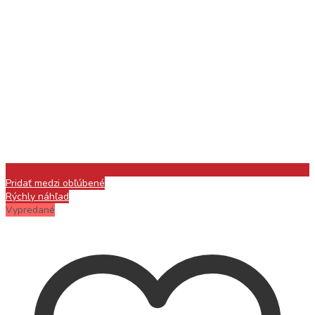
Pridať medzi obľúbené
Rýchly náhľad
Vypredané