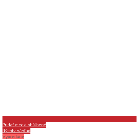
Pridať medzi obľúbené
Rýchly náhľad
Vypredané