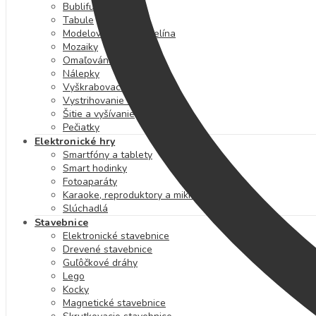
Bublifuky
Tabule
Modelovanie a plastelína
Mozaiky
Omaľovánky
Nálepky
Vyškrabovacie obrázky
Vystrihovanie a skladanie
Šitie a vyšívanie
Pečiatky
Elektronické hry
Smartfóny a tablety
Smart hodinky
Fotoaparáty
Karaoke, reproduktory a mikrofóny
Slúchadlá
Stavebnice
Elektronické stavebnice
Drevené stavebnice
Guľôčkové dráhy
Lego
Kocky
Magnetické stavebnice