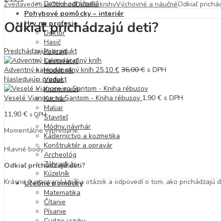
Detské odrážadlá
Zvedavedeti.sk
Obchod
Detské knihy
Výchovné a náučné
Odkiaľ prichá
Pohybové pomôcky – interiér
Odkiaľ prichádzajú deti?
Hry na profesie
Doktor
Hasič
Predchádzajúci produkt
Policajt
Cestovateľ
Adventný kalendár plný kníh
25,10
€
36,00
€
s DPH
Hudobník
Nasledujúci produkt
Vedec
Kozmonaut
Veselé Vianoce so Santom - Kniha rébusov
1,90
€
s DPH
Kuchár
Maliar
11,90
€
s DPH
Staviteľ
Módny návrhár
Momentálne vypredané.
Kaderníctvo a kozmetika
Konštruktér a opravár
Hlavné body:
Archeológ
Záhradkár
Odkiaľ prichádzajú deti?
Kúzelník
Krásne ilustrovaná knižka otázok a odpovedí o tom, ako prichádzajú de
Učebné pomôcky
Matematika
Čítanie
Písanie
Cudzie jazyky