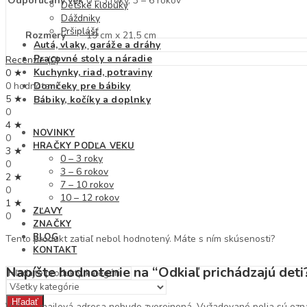
Odporúčaný vek
0 – 3 roky, 3 – 6 rokov
Detské klobúky
Dáždniky
Pršiplášť
Rozmery
19 cm x 21,5 cm
Autá, vlaky, garáže a dráhy
Pracovné stoly a náradie
Recenzie (0)
Kuchynky, riad, potraviny
0 ★
0 hodnotení
Domčeky pre bábiky
5 ★
Bábiky, kočíky a doplnky
0
4 ★
NOVINKY
0
HRAČKY PODĽA VEKU
3 ★
0 – 3 roky
0
3 – 6 rokov
2 ★
7 – 10 rokov
0
10 – 12 rokov
1 ★
ZĽAVY
0
ZNAČKY
BLOG
Tento produkt zatiaľ nebol hodnotený. Máte s ním skúsenosti?
KONTAKT
Napíšte hodnotenie na “Odkiaľ prichádzajú deti
Hľadať
Vaša e-mailová adresa nebude zverejnená.
Vyžadované polia sú oz