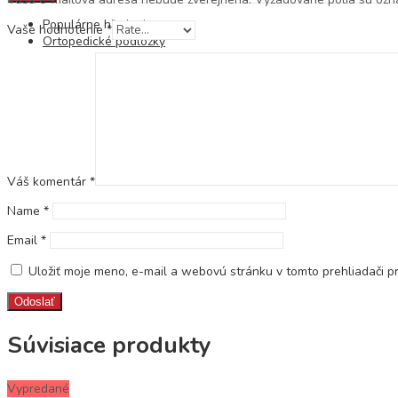
Populárne hľadania
Vaše hodnotenie
*
Ortopedické podložky
Váš komentár
*
Name
*
Email
*
Uložiť moje meno, e-mail a webovú stránku v tomto prehliadači 
Súvisiace produkty
Vypredané