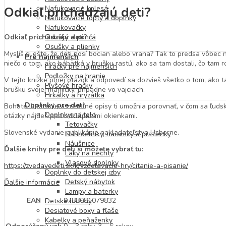
Nafukovacie kolesá
Odkiaľ prichádzajú deti?
Nafukovacie lopty a doplnky
Nafukovačky
Odkiaľ prichádzajú deti?
Osušky a pončá
Osušky a plienky
Myslíš si ešte, že deti nosí bocian alebo vrana? Tak to predsa vôbec
Pre najmenších
niečo o tom, ako bábätká v brušku rastú, ako sa tam dostali, čo tam r
Hračky pre najmenších
Podložky na hranie
V tejto knižke plnej otázok a odpovedí sa dozvieš všetko o tom, ako ta
Plyšové hračky
brušku svojej mamičky, prípadne vo vajciach.
Hrkálky a hryzátka
Doplnky pre deti
Bohaté ilustrácie a zreteľné opisy ti umožnia porovnať, v čom sa ľuds
Doplnky na telo
otázky nájdeš pod odklápacími okienkami.
Tetovačky
Slovenské vydanie publikácie nakladateľstva Usborne.
Náhrdelníky, náramky a prstienky
Náušnice
Ďalšie knihy pre deti si môžete vybrať tu:
Laky na nechty
Vlasové doplnky
https://zvedavedeti.sk/k/vzdelavacie-hry/citanie-a-pisanie/
Doplnky do detskej izby
Detský nábytok
Ďalšie informácie
Lampy a baterky
EAN
9788081079832
Detské batohy
Desiatové boxy a fľaše
Kabelky a peňaženky