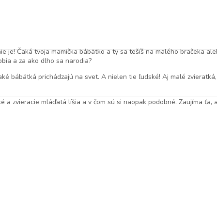
 nie je! Čaká tvoja mamička bábätko a ty sa tešíš na malého bračeka ale
obia a za ako dlho sa narodia?
ké bábätká prichádzajú na svet. A nielen tie ľudské! Aj malé zvieratká,
ké a zvieracie mláďatá líšia a v čom sú si naopak podobné. Zaujíma ťa,