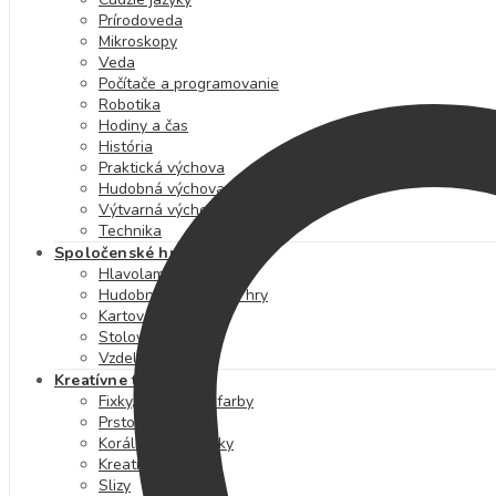
Prírodoveda
Mikroskopy
Veda
Počítače a programovanie
Robotika
Hodiny a čas
História
Praktická výchova
Hudobná výchova
Výtvarná výchova
Technika
Spoločenské hry
Hlavolamy
Hudobné a výtvarné hry
Kartové hry
Stolové hry
Vzdelávacie hry
Kreatívne tvorenie
Fixky, pastelky a farby
Prstové farby
Korálky a kamienky
Kreatívne sady
Slizy