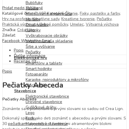
Bublifuky
Pridať medzi obľúbené
Tabule
Katalógové číslo:
CL107
Kategórií:
Čítanie
,
Fixky, pastelky a farby
,
Modelovanie a plastelína
Hry na profesie
,
Kreatívne sady
,
Kreatívne tvorenie
,
Pečiatky
,
Mozaiky
Praktická výchova
,
Učebné pomôcky
,
Umelec
,
Výtvarná výchova
Omaľovánky
Značka:
Créa Lign
Nálepky
Zdieľať:
Vyškrabovacie obrázky
Facebook
WhatsApp
Email
Vystrihovanie a skladanie
Šitie a vyšívanie
Popis
Pečiatky
Ďalšie informácie
Elektronické hry
Recenzie (0)
Smartfóny a tablety
Smart hodinky
Popis
Fotoaparáty
Karaoke, reproduktory a mikrofóny
Pečiatky Abeceda
Slúchadlá
Stavebnice
Elektronické stavebnice
Pečiatky Abeceda
Drevené stavebnice
Guľôčkové dráhy
Zoznámte sa s písmenami a prvými slovami so sadou od Crea Lign.
Lego
Dokonalý spôsob, ako deti zoznámiť s abecedou a prvými slovami. S
Kocky
30
pečiatkami
abecedy a 4 farebnými atramentovými blokmi
Magnetické stavebnice