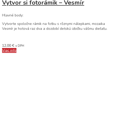
Vytvor si fotorámik – Vesmír
Hlavné body:
Vytvorte spoločne rámik na fotku s rôznymi nálepkami, mozaika
Vesmír je hotová raz dva a dozdobí detskú izbičku vášmu dieťaťu.
12,00
€
s DPH
Viac info