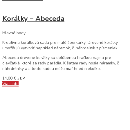
Korálky – Abeceda
Hlavné body:
Kreatívna korálková sada pre malé šperkárky! Drevené korálky
umožňujú vytvoriť napríklad náramok, či náhrdelník z písmeniek.
Abeceda drevené korálky sú obľúbenou hračkou najmä pre
dievčatká, ktoré sa rady parádia. K šatám rady nosia náramky, či
náhrdelníky a s touto sadou môžu mať hned niekoľko.
14,00
€
s DPH
Viac info