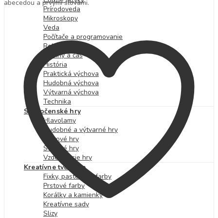
abecedou a prvými slovami.
Prírodoveda
Mikroskopy
Veda
Počítače a programovanie
Robotika
Hodiny a čas
História
Praktická výchova
Hudobná výchova
Výtvarná výchova
Technika
Spoločenské hry
Hlavolamy
Hudobné a výtvarné hry
Kartové hry
Stolové hry
Vzdelávacie hry
Kreatívne tvorenie
Fixky, pastelky a farby
Prstové farby
Korálky a kamienky
Kreatívne sady
Slizy