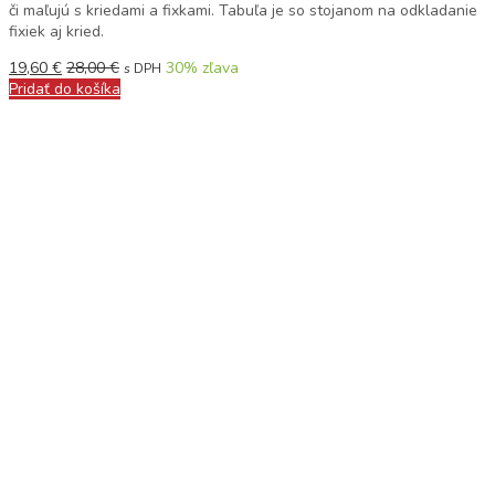
či maľujú s kriedami a fixkami. Tabuľa je so stojanom na odkladanie
fixiek aj kried.
19,60
€
28,00
€
30
% zľava
s DPH
Pridať do košíka