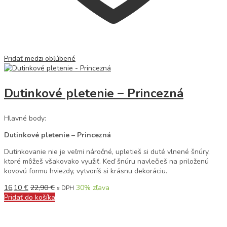
Pridať medzi obľúbené
Dutinkové pletenie – Princezná
Hlavné body:
Dutinkové pletenie – Princezná
Dutinkovanie nie je veľmi náročné, upletieš si duté vlnené šnúry,
ktoré môžeš všakovako využiť. Keď šnúru navlečieš na priloženú
kovovú formu hviezdy, vytvoríš si krásnu dekoráciu.
16,10
€
22,90
€
30
% zľava
s DPH
Pridať do košíka