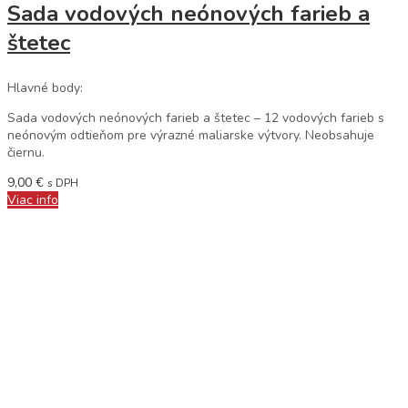
Sada vodových neónových farieb a
štetec
Hlavné body:
Sada vodových neónových farieb a štetec – 12 vodových farieb s
neónovým odtieňom pre výrazné maliarske výtvory. Neobsahuje
čiernu.
9,00
€
s DPH
Viac info