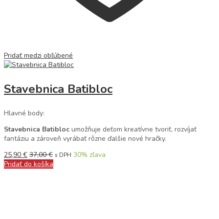
Pridať medzi obľúbené
Stavebnica Batibloc
Hlavné body:
Stavebnica Batibloc
umožňuje deťom kreatívne tvoriť, rozvíjať
fantáziu a zároveň vyrábať rôzne ďalšie nové hračky.
25,90
€
37,00
€
30
% zľava
s DPH
Pridať do košíka