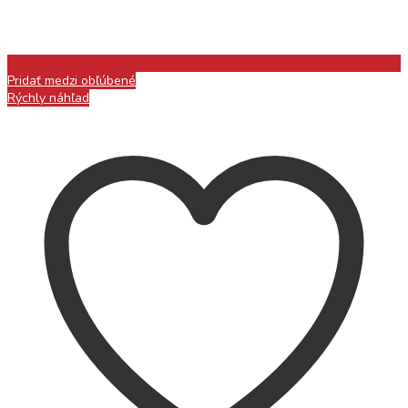
Pridať medzi obľúbené
Rýchly náhľad