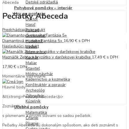
Detské odrážadlá
Abeceda
Pohybové pomôcky – interiér
Pečiatky Abeceda
Hry na profesie
Doktor
Hasič
Predchádzajúci produkt
Policajt
Cestovateľ
Diamantová mozaika Fantázia 5+
16,90
€
s DPH
Hudobník
Nasledujúci produkt
Vedec
Kozmonaut
Maznáčik Zebra a hryzátko v darčekovej krabičke
17,49
€
s DPH
Kuchár
Maliar
17,90
€
s DPH
Staviteľ
Módny návrhár
Momentálne vypredané.
Kaderníctvo a kozmetika
Konštruktér a opravár
Hlavné body:
Archeológ
Záhradkár
&lt;strong>Pečiatky Abeceda</p>
Kúzelník
Zoznámte sa
Učebné pomôcky
Matematika
s písmenami a prvými slovami so sadou pečiatok.
Čítanie
Písanie
Pečiatky Abeceda sú dokonalým spôsobom, ako deti zoznámiť s
Cudzie jazyky