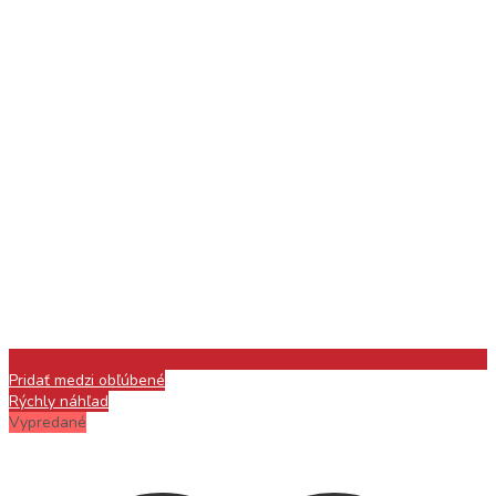
Pridať medzi obľúbené
Rýchly náhľad
Vypredané