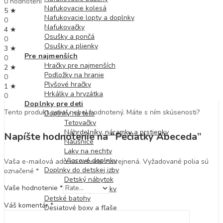
0 hodnotení
Nafukovacie kolesá
5 ★
Nafukovacie lopty a doplnky
0
Nafukovačky
4 ★
Osušky a pončá
0
Osušky a plienky
3 ★
Pre najmenších
0
Hračky pre najmenších
2 ★
Podložky na hranie
0
Plyšové hračky
1 ★
Hrkálky a hryzátka
0
Doplnky pre deti
Tento produkt zatiaľ nebol hodnotený. Máte s ním skúsenosti?
Doplnky na telo
Tetovačky
Náhrdelníky, náramky a prstienky
Napíšte hodnotenie na “Pečiatky Abeceda”
Náušnice
Laky na nechty
Vlasové doplnky
Vaša e-mailová adresa nebude zverejnená.
Vyžadované polia sú
Doplnky do detskej izby
označené
*
Detský nábytok
Vaše hodnotenie
*
Lampy a baterky
Detské batohy
Váš komentár
*
Desiatové boxy a fľaše
Kabelky a peňaženky