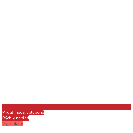
Pridať medzi obľúbené
Rýchly náhľad
Vypredané