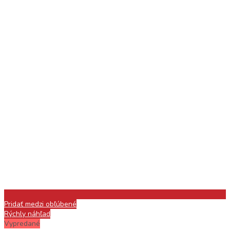
Pridať medzi obľúbené
Rýchly náhľad
Vypredané