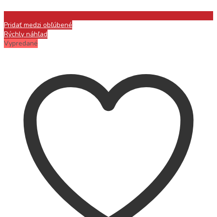
Pridať medzi obľúbené
Rýchly náhľad
Vypredané