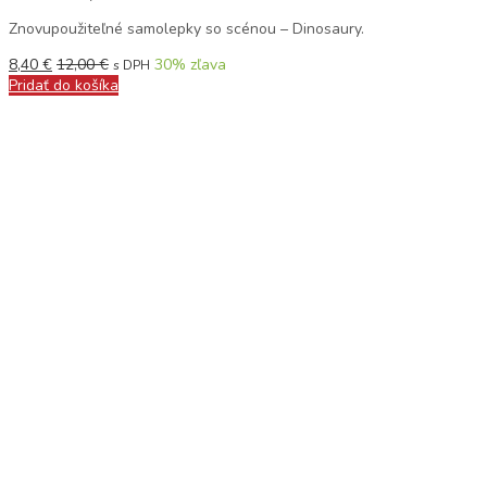
Znovupoužiteľné samolepky so scénou – Dinosaury.
8,40
€
12,00
€
30
% zľava
s DPH
Pridať do košíka