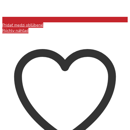
Pridať medzi obľúbené
Rýchly náhľad