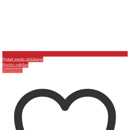
Pridať medzi obľúbené
Rýchly náhľad
Vypredané