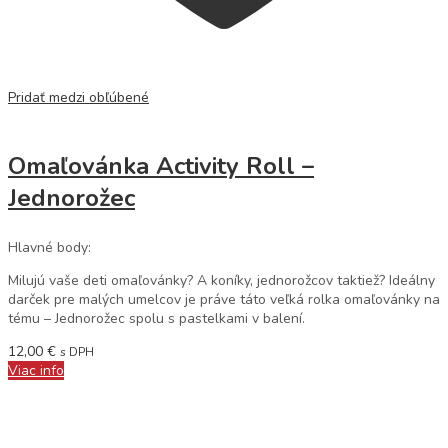
Pridať medzi obľúbené
Omaľovánka Activity Roll –
Jednorožec
Hlavné body:
Milujú vaše deti omaľovánky? A koníky, jednorožcov taktiež? Ideálny
darček pre malých umelcov je práve táto veľká rolka omaľovánky na
tému – Jednorožec spolu s pastelkami v balení.
12,00
€
s DPH
Viac info