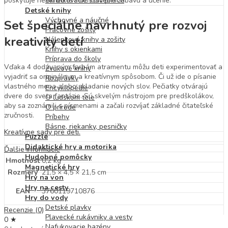
poskytuje nekonečné možnosti pre zábavu a učenie.
Skrutkovacie stavebnice
Detské knihy
Výchovné a náučné
Set špeciálne navrhnutý pre rozvoj
Pracovné zošity
kreativity detí
Nálepkové knihy a zošity
Knihy s okienkami
Príprava do školy
Vďaka 4 dodávaným farbám atramentu môžu deti experimentovať a
Zvukové knihy
vyjadriť sa originálnym a kreatívnym spôsobom. Či už ide o písanie
Rozprávky
vlastného mena alebo skladanie nových slov. Pečiatky otvárajú
Encyklopédie
dvere do sveta fantázie. Sú skvelým nástrojom pre predškolákov,
O ľudskom tele
aby sa zoznámili s písmenami a začali rozvíjať základné čitateľské
O prírode
zručnosti.
Príbehy
Básne, riekanky, pesničky
Kreatívne sady pre deti.
Puzzle
Didaktické hry a motorika
Ďalšie informácie
Hudobné pomôcky
Hmotnosť
0,2 kg
Magnetické hry
Rozmery
21,5 × 4,5 × 21,5 cm
Hry na von
Hry na cesty
EAN
3760119710876
Hry do vody
Detské plavky
Recenzie (0)
Plavecké rukávniky a vesty
0 ★
Nafukovacie bazény