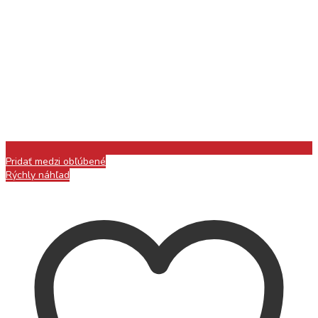
Pridať medzi obľúbené
Rýchly náhľad