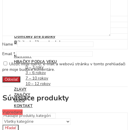
Detské klobúky
Dáždniky
Pršiplášť
Autá, vlaky, garáže a dráhy
Pracovné stoly a náradie
Kuchynky, riad, potraviny
Domčeky pre bábiky
Bábiky, kočíky a doplnky
Name
*
Email
*
NOVINKY
HRAČKY PODĽA VEKU
Uložiť moje meno, e-mail a webovú stránku v tomto prehliadači
0 – 3 roky
pre moje budúce komentáre.
3 – 6 rokov
7 – 10 rokov
10 – 12 rokov
ZĽAVY
ZNAČKY
Súvisiace produkty
BLOG
KONTAKT
Vypredané
Hľadať