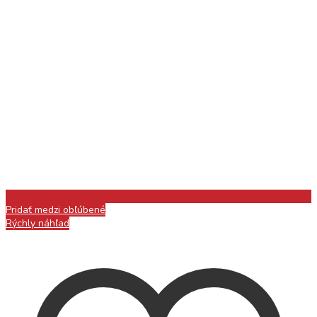
Pridať medzi obľúbené
Rýchly náhľad